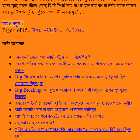
হাতে তুচ্ছ বারুদ পাঁজর খুলছে ঘি ঘি টিশার্ট সয়ে যাওয়া ফুল বয়ে যাওয়া নদীর তাকে ভাসবে
যখন বুলেটও আর্দ্র হল ফুঁড়ে যাওয়া কী অবাক ফুটে …
আরও পড়ুন »
Page 4 of 15
« First
...
«
2
3
4
5
6
»
10
...
Last »
লাস্ট আপডেট
‘সনাতন’ থেকে ‘বহুতবাদ’, স্টান্স বদল বিজেপির ?
পঞ্চাশ পেরিয়ে সন্তান ধারণ আইভিএফে সম্ভব, বাধ সাধে আইন : ডঃ এস এম
রহমান
Big News Alert : মমতার মুসলিম ভোট ব্যাঙ্ক ভাঙতে তৃণমূলেই ছিপ
ফেললেন প্রিয়ঙ্কা
Big Breaking: হুমায়ুনকে ওয়েসির ‘ফিলার,’ কী উত্তর দিলেন তৃণমূলের
বিধায়ক
রাহুলের পাইলট প্রোজেক্ট, মুর্শিদাবাদ কংগ্রেসে আধিপত্য হারাতে পারেন অধীর
আমি আসছি! নাম না করে শুভেন্দুকে শাসালেন আনিসুর
আগামী সপ্তাহে শতাধিক ট্রেন বাতিল হাওড়া-বর্ধমান শাখায়
মহালয়ার মাহাত্ম্য কোথায়?
পুলিশ ডায়রির আগেই পোস্টমর্টেম! দাহ করার পর এফআইআর! বিস্মিত সুপ্রিম
কোর্ট