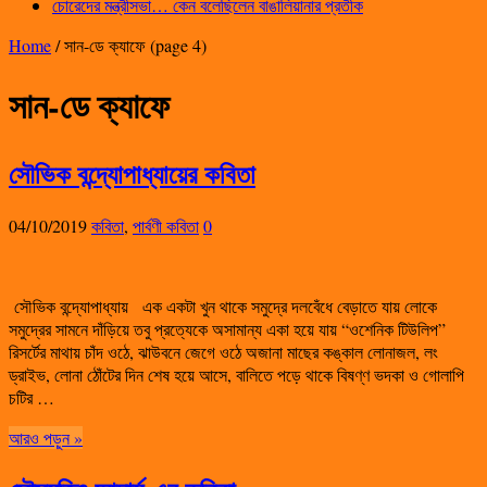
চোরেদের মন্ত্রীসভা… কেন বলেছিলেন বাঙালিয়ানার প্রতীক
Home
/
সান-ডে ক্যাফে
(page 4)
সান-ডে ক্যাফে
সৌভিক বন্দ্যোপাধ্যায়ের কবিতা
04/10/2019
কবিতা
,
পার্বণী কবিতা
0
সৌভিক বন্দ্যোপাধ্যায় এক একটা খুন থাকে সমুদ্রে দলবেঁধে বেড়াতে যায় লোকে
সমুদ্রের সামনে দাঁড়িয়ে তবু প্রত্যেকে অসামান্য একা হয়ে যায় “ওশেনিক টিউলিপ”
রিসর্টের মাথায় চাঁদ ওঠে, ঝাউবনে জেগে ওঠে অজানা মাছের কঙ্কাল লোনাজল, লং
ড্রাইভ, লোনা ঠোঁটের দিন শেষ হয়ে আসে, বালিতে পড়ে থাকে বিষণ্ণ ভদকা ও গোলাপি
চটির …
আরও পড়ুন »