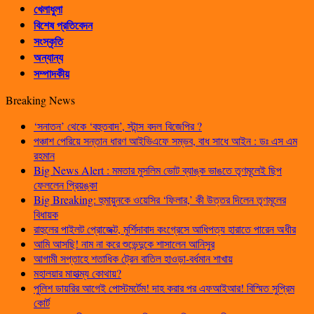
খেলাধুলা
বিশেষ প্রতিবেদন
সংস্কৃতি
অন্যান্য
সম্পাদকীয়
Breaking News
‘সনাতন’ থেকে ‘বহুতবাদ’, স্টান্স বদল বিজেপির ?
পঞ্চাশ পেরিয়ে সন্তান ধারণ আইভিএফে সম্ভব, বাধ সাধে আইন : ডঃ এস এম
রহমান
Big News Alert : মমতার মুসলিম ভোট ব্যাঙ্ক ভাঙতে তৃণমূলেই ছিপ
ফেললেন প্রিয়ঙ্কা
Big Breaking: হুমায়ুনকে ওয়েসির ‘ফিলার,’ কী উত্তর দিলেন তৃণমূলের
বিধায়ক
রাহুলের পাইলট প্রোজেক্ট, মুর্শিদাবাদ কংগ্রেসে আধিপত্য হারাতে পারেন অধীর
আমি আসছি! নাম না করে শুভেন্দুকে শাসালেন আনিসুর
আগামী সপ্তাহে শতাধিক ট্রেন বাতিল হাওড়া-বর্ধমান শাখায়
মহালয়ার মাহাত্ম্য কোথায়?
পুলিশ ডায়রির আগেই পোস্টমর্টেম! দাহ করার পর এফআইআর! বিস্মিত সুপ্রিম
কোর্ট