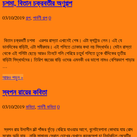
চশমা, বিতান চক্রবর্তীর অণুগল্প
03/10/2019
গল্প
,
পার্বণী গল্প
0
বিতান চক্রবর্তী চশমা এরপর রাস্তা এখানেই শেষ। এটা ব্লাইন্ড লেন। এই যে
ডানদিকের বাড়িটা, এটা সমীরদার। এই গলিতে ঢোকার কথা নয় সিদ্ধার্থর। মেইন রাস্তা
থেকে এই গলিটা ছেড়ে আরও তিনটে গলি পেরিয়ে চতুর্থ গলিতে ঢুকে বাঁদিকের তৃতীয়
বাড়িটা সিদ্ধার্থদের। তিরিশ বছরের বাড়ি ওদের৷ এমনকী ওর ভালো নামও বেশিরভাগ পাড়ার
…
আরও পড়ুন »
স্বপন রায়ের কবিতা
03/10/2019
কবিতা
,
পার্বণী কবিতা
0
স্বপন রায় উদাসীন মল্ট পাঁজর ফুঁড়ে বেরিয়ে যাওয়ার আগে, বুলেটবেগানা কোথায় যায় রোদ
সরোদ অব্দি যায়, নাকি সামান্য স্রোত চোখের যেখানে কুহকমেশা চা নির্ভারচিত মেয়েটির