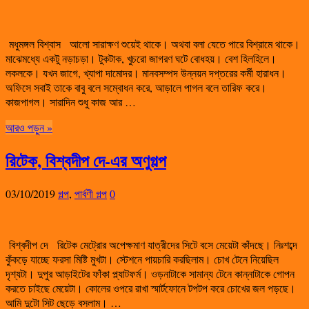
মধুমঙ্গল বিশ্বাস আলো সারাক্ষণ শুয়েই থাকে। অথবা বলা যেতে পারে বিশ্রামে থাকে।
মাঝেমধ্যে একটু নড়াচড়া। টুকটাক, খুচরো জাগরণ ঘটে বোধহয়। বেশ হিলহিলে।
লকলকে। যখন জাগে, খ্যাপা দামোদর। মানবসম্পদ উন্নয়ন দপ্তরের কর্মী হারাধন।
অফিসে সবাই তাকে বাবু বলে সম্বোধন করে, আড়ালে পাগল বলে তারিফ করে।
কাজপাগল। সারাদিন শুধু কাজ আর …
আরও পড়ুন »
রিটেক, বিশ্বদীপ দে-এর অণুগল্প
03/10/2019
গল্প
,
পার্বণী গল্প
0
বিশ্বদীপ দে রিটেক মেট্রোর অপেক্ষমাণ যাত্রীদের সিটে বসে মেয়েটা কাঁদছে। নিঃশব্দে
কুঁকড়ে যাচ্ছে ফরসা মিষ্টি মুখটা। স্টেশনে পায়চারি করছিলাম। চোখ টেনে নিয়েছিল
দৃশ্যটা। দুপুর আড়াইটের ফাঁকা প্ল্যাটফর্ম। ওড়নাটাকে সামান্য টেনে কান্নাটাকে গোপন
করতে চাইছে মেয়েটা। কোলের ওপরে রাখা স্মার্টফোনে টপটপ করে চোখের জল পড়ছে।
আমি দুটো সিট ছেড়ে বসলাম। …