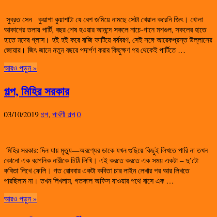
সুব্রত সেন কুয়াশা কুয়াশাটা যে বেশ জমিয়ে নামছে সেটা খেয়াল করেনি জিৎ। খোলা
আকাশের তলায় পার্টি, বছর শেষ হওয়ার আনন্দে সকলে নাচে-গানে মশগুল, সকলের হাতে
হাতে মদের গ্লাস। হই হই করে বাজি ফাটিয়ে বর্ষবরণ, সেই সঙ্গে আরেকপ্রস্ত উল্লাসের
জোয়ার। জিৎ জানে নতুন বছরে পদার্পণ করার কিছুক্ষণ পর থেকেই পার্টিতে …
আরও পড়ুন »
গল্প, মিহির সরকার
03/10/2019
গল্প
,
পার্বণী গল্প
0
মিহির সরকার: দিন যায় মৃত্যু—অরণ্যের ডাকে যখন গুছিয়ে কিছুই লিখতে পারি না তখন
কোনো এক কাল্পনিক নারীকে চিঠি লিখি। এই করতে করতে এক সময় একটা – দু’টো
কবিতা লিখে ফেলি। গত রোববার একটা কবিতা চার লাইন লেখার পর আর লিখতে
পারছিলাম না। তখন লিখলাম, গতকাল অফিস যাওয়ার পথে বাসে এক …
আরও পড়ুন »