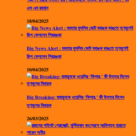
এস এম রহমান
18/04/2025
Big News Alert : মমতার মুসলিম ভোট ব্যাঙ্ক ভাঙতে তৃণমূলেই
ছিপ ফেললেন প্রিয়ঙ্কা
10/04/2025
Big Breaking: হুমায়ুনকে ওয়েসির ‘ফিলার,’ কী উত্তর দিলেন
তৃণমূলের বিধায়ক
26/03/2025