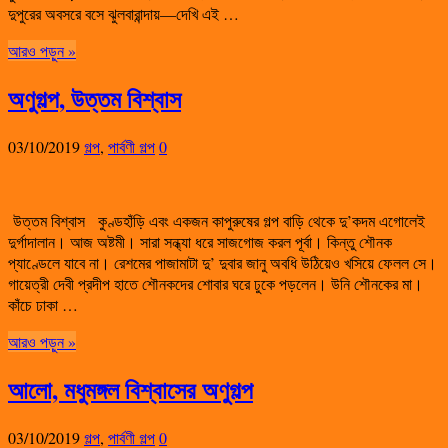
দুপুরের অবসরে বসে ঝুলবারান্দায়—দেখি এই …
আরও পড়ুন »
অণুগল্প, উত্তম বিশ্বাস
03/10/2019
গল্প
,
পার্বণী গল্প
0
উত্তম বিশ্বাস কুণ্ডহাঁড়ি এবং একজন কাপুরুষের গল্প বাড়ি থেকে দু’কদম এগোলেই
দুর্গাদালান। আজ অষ্টমী। সারা সন্ধ্যা ধরে সাজগোজ করল পূর্বা। কিন্তু শৌনক
প্যাণ্ডেলে যাবে না। রেশমের পাজামাটা দু’ দুবার জানু অবধি উঠিয়েও খসিয়ে ফেলল সে।
গায়েত্রী দেবী প্রদীপ হাতে শৌনকদের শোবার ঘরে ঢুকে পড়লেন। উনি শৌনকের মা।
কাঁচে ঢাকা …
আরও পড়ুন »
আলো, মধুমঙ্গল বিশ্বাসের অণুগল্প
03/10/2019
গল্প
,
পার্বণী গল্প
0