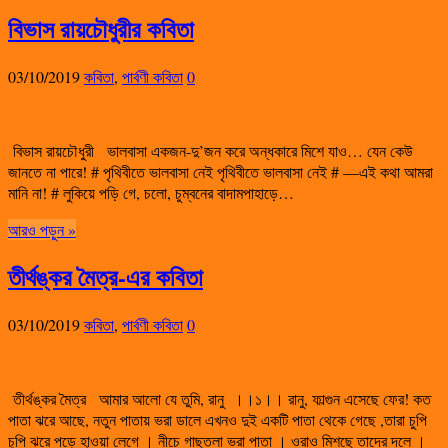
বিভাস রায়চৌধুরীর কবিতা
03/10/2019
কবিতা
,
পার্বণী কবিতা
0
বিভাস রায়চৌধুরী ভালবাসা একজন-দু’জন করে অন্ধকারে মিশে যাও… যেন কেউ
জানতে না পারে! # পৃথিবীতে ভালবাসা নেই পৃথিবীতে ভালবাসা নেই # —এই কথা আমরা
মানি না! # লুকিয়ে পড়ি গে, চলো, চুম্বনের বাদামপাহাড়ে…
আরও পড়ুন »
তীর্থঙ্কর মৈত্র-এর কবিতা
03/10/2019
কবিতা
,
পার্বণী কবিতা
0
তীর্থঙ্কর মৈত্র আমার আলো যে তুমি, রানু ।।১।। রানু, ফাল্গুন এসেছে ফের! কত
পাতা ঝরে আছে, নতুন পাতায় ভরা ডালে এখনও দুই একটি পাতা থেকে গেছে ,তারা চুপি
চুপি ঝরে পড়ে হাওয়া লেগে । নীচে গাছতলা ভরা পাতা । ওরাও মিশছে তাদের দলে ।