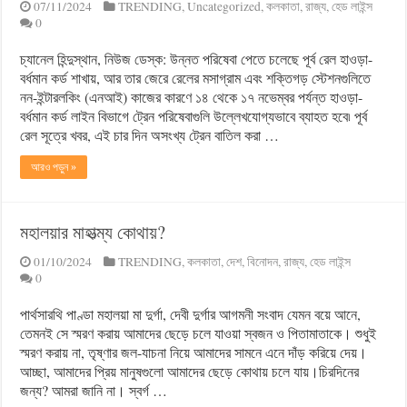
07/11/2024
TRENDING
,
Uncategorized
,
কলকাতা
,
রাজ্য
,
হেড লাইন্স
0
চ্যানেল হিন্দুস্থান, নিউজ ডেস্ক: উন্নত পরিষেবা পেতে চলেছে পূর্ব রেল হাওড়া-
বর্ধমান কর্ড শাখায়, আর তার জেরে রেলের মসাগ্রাম এবং শক্তিগড় স্টেশনগুলিতে
নন-ইন্টারলকিং (এনআই) কাজের কারণে ১৪ থেকে ১৭ নভেম্বর পর্যন্ত হাওড়া-
বর্ধমান কর্ড লাইন বিভাগে ট্রেন পরিষেবাগুলি উল্লেখযোগ্যভাবে ব্যাহত হবে৷ পূর্ব
রেল সূত্রে খবর, এই চার দিন অসংখ্য ট্রেন বাতিল করা …
আরও পড়ুন »
মহালয়ার মাহাত্ম্য কোথায়?
01/10/2024
TRENDING
,
কলকাতা
,
দেশ
,
বিনোদন
,
রাজ্য
,
হেড লাইন্স
0
পার্থসারথি পাণ্ডা মহালয়া মা দুর্গা, দেবী দুর্গার আগমনী সংবাদ যেমন বয়ে আনে,
তেমনই সে স্মরণ করায় আমাদের ছেড়ে চলে যাওয়া স্বজন ও পিতামাতাকে। শুধুই
স্মরণ করায় না, তৃষ্ণার জল-যাচনা নিয়ে আমাদের সামনে এনে দাঁড় করিয়ে দেয়।
আচ্ছা, আমাদের প্রিয় মানুষগুলো আমাদের ছেড়ে কোথায় চলে যায়।চিরদিনের
জন্য? আমরা জানি না। স্বর্গ …