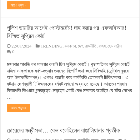
আরও পড়ুন »
পুলিশ ডায়রির আগেই পোস্টমর্টেম! দাহ করার পর এফআইআর!
বিস্মিত সুপ্রিম কোর্ট
22/08/2024
TRENDING
,
কলকাতা
,
দেশ
,
রাজনীতি
,
রাজ্য
,
হেড লাইন্স
0
মঙ্গলবার আরজি কর মামলার শুনানি ছিল সুপ্রিম কোর্টে। বৃহস্পতিবার সুপ্রিম কোর্টে
মহিলা ডাক্তারকে ধর্ষণ-হত্যার তদন্তে রিপোর্ট জমা করে সিবিআই (সেন্ট্রাল ব্যুরো
অফ ইনভেস্টিগেশন)। এখনও আরজি করে কর্মবিরতি তোলেননি চিকিৎসকরা। এ
ঘটনায় দেশব্যাপী চিকিৎসকদের ধর্মঘট এখনো অব্যাহত রয়েছে। ভারতের প্রধান
বিচারপতি ডিওয়াই চন্দ্রচূড়ের নেতৃত্বে একটি বেঞ্চ মঙ্গলবার বলেছিল যে তাঁরা দেশের
…
আরও পড়ুন »
চোরেদের মন্ত্রীসভা… কেন বলেছিলেন বাঙালিয়ানার প্রতীক