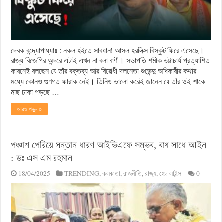
দেবক বন্দ্যোপাধ্যায় : নকল হইতে সাবধান! আসল হরলিক্স বিস্কুট ফিরে এসেছে।
রাজ্য বিজেপির অন্দরে এটাই এখন না বলা বাণী। সভাপতি শমীক ভট্টাচার্য প্রত্যাশিত
কারনেই বলছেন যে তাঁর বক্তব্য আর বিরোধী দলনেতা শুভেন্দু অধিকারীর কথার
মধ্যে কোনও গুণগত ফারাক নেই। তিনিও ভালো করেই জানেন যে তাঁর ওই শাকে
মাছ ঢাকা পড়ছে …
আরও পড়ুন »
পঞ্চাশ পেরিয়ে সন্তান ধারণ আইভিএফে সম্ভব, বাধ সাধে আইন
: ডঃ এস এম রহমান
18/04/2025
TRENDING
,
কলকাতা
,
রাজনীতি
,
রাজ্য
,
হেড লাইন্স
0