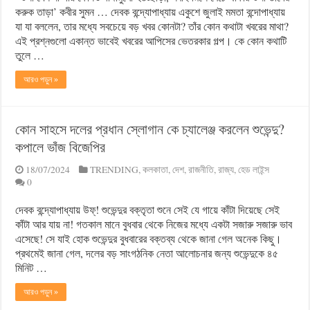
করুক তাড়া’ কবীর সুমন … দেবক বন্দ্যোপাধ্যায় একুশে জুলাই মমতা বন্দোপাধ্যায়
যা যা বললেন, তার মধ্যে সবচেয়ে বড় খবর কোনটা? তাঁর কোন কথাটা খবরের মাথা?
এই প্রশ্নগুলো একান্ত ভাবেই খবরের আপিসের ভেতরকার গল্প। কে কোন কথাটি
তুলে …
আরও পড়ুন »
কোন সাহসে দলের প্রধান স্লোগান কে চ্যালেঞ্জ করলেন শুভেন্দু?
কপালে ভাঁজ বিজেপির
18/07/2024
TRENDING
,
কলকাতা
,
দেশ
,
রাজনীতি
,
রাজ্য
,
হেড লাইন্স
0
দেবক বন্দ্যোপাধ্যায় উফ্! শুভেন্দুর বক্তৃতা শুনে সেই যে গায়ে কাঁটা দিয়েছে সেই
কাঁটা আর যায় না! গতকাল মানে বুধবার থেকে নিজের মধ্যে একটা সজারু সজারু ভাব
এসেছে! সে যাই হোক শুভেন্দুর বুধবারের বক্তব্য থেকে জানা গেল অনেক কিছু।
প্রথমেই জানা গেল, দলের বড় সাংগঠনিক নেতা আলোচনার জন্য শুভেন্দুকে ৪৫
মিনিট …
আরও পড়ুন »