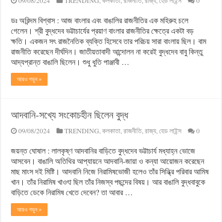
09/08/2024
TRENDING
,
কলকাতা
,
রাজনীতি
,
রাজ্য
,
হেড লাইন্স
0
ডঃ অরিন্দম বিশ্বাস : আজ বাংলার এবং বাঙালির রাজনীতির এক মহিরুহ চলে
গেলেন। শ্রী বুদ্ধদেব ভট্টাচার্যের প্রয়াণ বাংলার রাজনীতির ক্ষেত্রে একটা বড়
ক্ষতি। একজন সৎ রাজনৈতিক ব্যক্তি হিসেবে তার পরিচয় সারা বাংলায় ছিল। বাম
রাজনীতি করেছেন দীর্ঘদিন। জাতীয়তাবাদী আন্দোলন না করেই বুদ্ধদেব বাবু কিন্তু
আদ্যপ্রান্ত বাঙালি ছিলেন। শুধু ধুতি পাঞ্জাবী …
আরও পড়ুন »
আদবানি-সখ্যে সংকোচহীন ছিলেন বুদ্ধ
09/08/2024
TRENDING
,
কলকাতা
,
রাজনীতি
,
রাজ্য
,
হেড লাইন্স
0
জয়ন্ত ঘোষাল : লালকৃষ্ণ আদবানির বাড়িতে বুদ্ধদেব ভট্টাচার্য মধ্যাহ্ন ভোজে
আসবেন। বাঙালি অতিথির আপ্যায়নে আদবানি-জায়া ও কন্যা আয়োজন করেছেন
মাছ মাংস দই মিষ্টি। আদবানি নিজে নিরামিষভোজী হলেও তাঁর সিন্ধ্রি পরিবার আমিষ
খান। তাঁর নিরামিষ খাওৎা ছিল তাঁর নিজস্ব পছন্দের বিষয়। আর বাঙালি বুদ্ধবাবুকে
বাড়িতে ডেকে নিরামিষ খেতে দেবেন? তা আবার …
আরও পড়ুন »