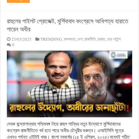
রাহুলের পাইলট প্রোজেক্ট, মুর্শিদাবাদ কংগ্রেসে আধিপত্য হারাতে
পারেন অধীর
25/03/2025
TRENDING
,
কলকাতা
,
দেশ
,
রাজনীতি
,
রাজ্য
,
হেড লাইন্স
0
দেবক বন্দ্যোপাধ্যায় পশ্চিমবঙ্গ নিয়ে রাহুল গান্ধির নতুন উদ্যোগে মুর্শিদাবাদের
কংগ্রেস রাজনীতিতে খর্ব হতে পারে অধীর চৌধুরীর গুরুত্ব। এআইসিসি সূত্রে
এখনও পর্যন্ত এইটাই খবর। বাংলা নববর্ষের (১৫ ই এপ্রিল, ২০২৫) মধ্যেই গঠিত