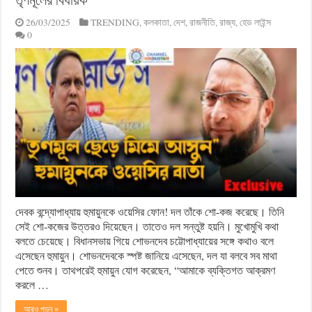
26/03/2025
TRENDING
,
কলকাতা
,
দেশ
,
রাজনীতি
,
রাজ্য
,
হেড লাইন্স
0
দেবক বন্দ্যোপাধ্যায় হুমায়ুনকে ওয়েসির ফোন! দল তাঁকে শো-কজ করেছে। তিনি
সেই শো-কজের উত্তরও দিয়েছেন। তাতেও দল সন্তুষ্ট হয়নি। মুখোমুখি কথা
বলতে চেয়েছে। বিধানসভায় গিয়ে শোভনদেব চট্টোপাধ্যায়ের সঙ্গে কথাও বলে
এসেছেন হুমায়ুন। শোভনদেবকে স্পষ্ট জানিয়ে এসেছেন, দল যা বলবে সব মাথা
পেতে শুনব। তাথপরেই হুমায়ুন যোগ করেছেন, “আমাকে ব্যক্তিগত আক্রমণ
করলে …
আরও পড়ুন »