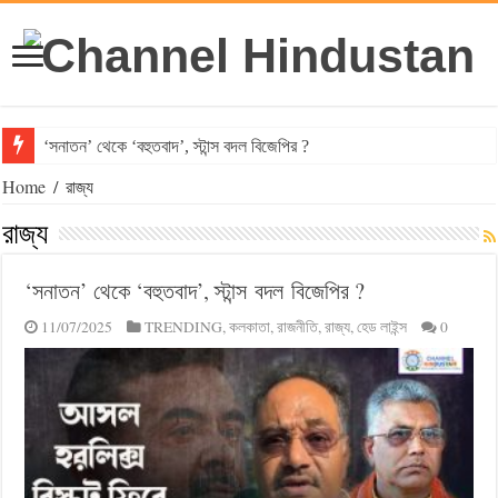
‘সনাতন’ থেকে ‘বহুতবাদ’, স্টান্স বদল বিজেপির ?
Home
/
রাজ্য
রাজ্য
‘সনাতন’ থেকে ‘বহুতবাদ’, স্টান্স বদল বিজেপির ?
11/07/2025
TRENDING
,
কলকাতা
,
রাজনীতি
,
রাজ্য
,
হেড লাইন্স
0