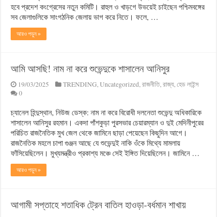
হবে প্রদেশ কংগ্রেসের নতুন কমিটি। রাহুল ও খাড়গে উভয়েই চাইছেন পশ্চিমবঙ্গের
সব জেলাগুলিকে সাংগঠনিক জেলায় ভাগ করে নিতে। ফলে, …
আরও পড়ুন »
আমি আসছি! নাম না করে শুভেন্দুকে শাসালেন আনিসুর
19/03/2025
TRENDING
,
Uncategorized
,
রাজনীতি
,
রাজ্য
,
হেড লাইন্স
0
চ্যানেল হিন্দুস্থান, নিউজ ডেস্ক: নাম না করে বিরোধী দলনেতা শুভেন্দু অধিকারিকে
শাসালেন আনিসুর রহমান। একদা পাঁশকুড়া পুরসভার চেয়ারম্যান ও দুই মেদিনীপুরের
পরিচিত রাজনৈতিক মুখ জেল থেকে জামিনে ছাড়া পেয়েছেন কিছুদিন আগে।
রাজনৈতিক মহলে চাপা গুঞ্জন আছে যে শুভেন্দুই নাকি ওঁকে মিথ্যে মামলায়
ফাঁসিয়েছিলেন। মুখ্যমন্ত্রীও প্রকাশ্য মঞ্চে সেই ইঙ্গিত দিয়েছিলেন। জামিনে …
আরও পড়ুন »
আগামী সপ্তাহে শতাধিক ট্রেন বাতিল হাওড়া-বর্ধমান শাখায়