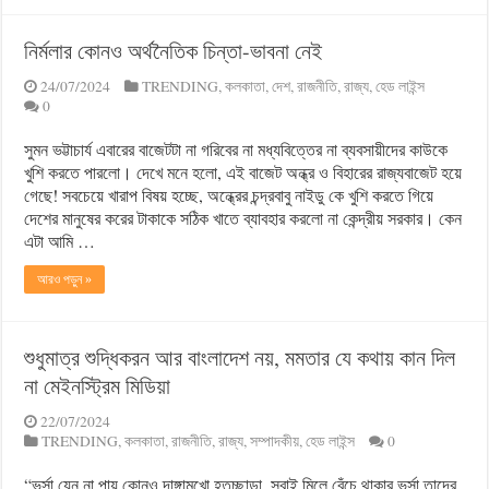
নির্মলার কোনও অর্থনৈতিক চিন্তা-ভাবনা নেই
24/07/2024
TRENDING
,
কলকাতা
,
দেশ
,
রাজনীতি
,
রাজ্য
,
হেড লাইন্স
0
সুমন ভট্টাচার্য এবারের বাজেটটা না গরিবের না মধ্যবিত্তের না ব্যবসায়ীদের কাউকে
খুশি করতে পারলো। দেখে মনে হলো, এই বাজেট অন্ধ্র ও বিহারের রাজ্যবাজেট হয়ে
গেছে! সবচেয়ে খারাপ বিষয় হচ্ছে, অন্ধ্রের চন্দ্রবাবু নাইডু কে খুশি করতে গিয়ে
দেশের মানুষের করের টাকাকে সঠিক খাতে ব্যাবহার করলো না কেন্দ্রীয় সরকার। কেন
এটা আমি …
আরও পড়ুন »
শুধুমাত্র শুদ্ধিকরন আর বাংলাদেশ নয়, মমতার যে কথায় কান দিল
না মেইনস্ট্রিম মিডিয়া
22/07/2024
TRENDING
,
কলকাতা
,
রাজনীতি
,
রাজ্য
,
সম্পাদকীয়
,
হেড লাইন্স
0
“ভর্সা যেন না পায় কোনও দাঙ্গামুখো হতচ্ছাড়া, সবাই মিলে বেঁচে থাকার ভর্সা তাদের