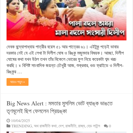
দেবক বন্দ্যোপাধ্যায় পাত্রীর বয়েস ৫১ আর পাত্রের ৬১। এইটুকু পড়েই ভাবার
দরকার নেই যে এই লেখা টা দিলীপ ঘোষ ও রিঙ্কু মজুমদার বিষয়ক। আচ্ছা, দিলীপ
ঘোষের কথা যখন উঠল তখন তাঁর বিকেলে ভোরের ফুল নিয়ে কয়েকটা শব্দ খরচ
করছি। v বিশিষ্ট সাংবাদিক জয়ন্ত চৌধুরী আজ, শুক্রবার, গুড ফ্রাইডে ও দিলীপ-
রিঙ্কুর …
আরও পড়ুন »
Big News Alert : মমতার মুসলিম ভোট ব্যাঙ্ক ভাঙতে
তৃণমূলেই ছিপ ফেললেন প্রিয়ঙ্কা
10/04/2025
TRENDING
,
অথ রাজনীতি কথা
,
দেশ
,
রাজনীতি
,
রাজ্য
,
হেড লাইন্স
0