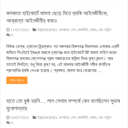
কলকাতা হাইকোর্টে মামলা ছেড়ে দিতে হুমকি আইনজীবীকে,
আক্রান্ত আইনজীবীর বাবাও
11/07/2024
TRENDING
,
কলকাতা
,
দেশ
,
রাজনীতি
,
রাজ্য
,
হেড লাইন্স
0
নিউজ ডেস্ক, চ্যানেল হিন্দুস্থান: গত মঙ্গলবার হিঙ্গলগঞ্জ বিধানসভা এলাকায় একটি
জমিতে পিএইচই ট্যাঙ্ক করাকে চ্যালেঞ্জ করে হাইকোর্টে রিট মামলা ফাইল করেন
হিঙ্গলগঞ্জ ব্লকের যোগেশগঞ্জ গ্রাম পঞ্চায়েতের বাসিন্দা বিনয় কৃষ্ণ মন্ডল। আর
তাতেই বিপত্তি, শুধু বিনয় কৃষ্ণ নয়, এই মামলার আইনজীবী শমীক বাগচীকে
প্রাণহানির হুমকি দেওয়া হয়েছে। প্রসঙ্গত, মামলা করে বেরোনোর …
আরও পড়ুন »
হাতে তো কুষ্ঠ হয়নি… লাল সেলাম সম্পর্কে কেন বলেছিলেন সুভাষ
মুখোপাধ্যায়
10/07/2024
TRENDING
,
কলকাতা
,
দেশ
,
রাজনীতি
,
রাজ্য
,
হেড লাইন্স
0