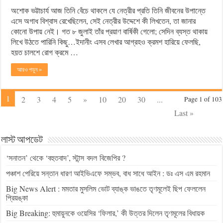
অশোক ভট্টাচার্য আজ তিনি বেঁচে থাকলে যে নেত্রীর প্রতি তিনি জীবনের উপান্তে
এসে অগাধ বিশ্বাস রেখেছিলেন, সেই নেত্রীর উদ্দেশে কী লিখতেন, তা জানার
কোনো উপায় নেই। গত ৮ জুলাই তাঁর প্রয়াণ বার্ষিকী গেলো; সেদিন ব্যস্ত থাকায়
লিখে উঠতে পারিনি কিছু…ইদানীং এসব লেখার আগ্রহও ক্রমশ হারিয়ে ফেলছি,
হয়ত চালশে রোগ ক্রমে …
আরও পড়ুন »
1
2
3
4
5
»
10
20
30
...
Page 1 of 103
Last »
লাস্ট আপডেট
‘সনাতন’ থেকে ‘বহুতবাদ’, স্টান্স বদল বিজেপির ?
পঞ্চাশ পেরিয়ে সন্তান ধারণ আইভিএফে সম্ভব, বাধ সাধে আইন : ডঃ এস এম রহমান
Big News Alert : মমতার মুসলিম ভোট ব্যাঙ্ক ভাঙতে তৃণমূলেই ছিপ ফেললেন
প্রিয়ঙ্কা
Big Breaking: হুমায়ুনকে ওয়েসির ‘ফিলার,’ কী উত্তর দিলেন তৃণমূলের বিধায়ক