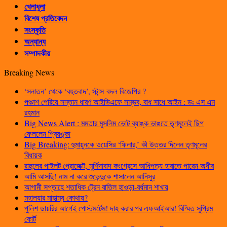
খেলাধুলা
বিশেষ প্রতিবেদন
সংস্কৃতি
অন্যান্য
সম্পাদকীয়
Breaking News
‘সনাতন’ থেকে ‘বহুতবাদ’, স্টান্স বদল বিজেপির ?
পঞ্চাশ পেরিয়ে সন্তান ধারণ আইভিএফে সম্ভব, বাধ সাধে আইন : ডঃ এস এম
রহমান
Big News Alert : মমতার মুসলিম ভোট ব্যাঙ্ক ভাঙতে তৃণমূলেই ছিপ
ফেললেন প্রিয়ঙ্কা
Big Breaking: হুমায়ুনকে ওয়েসির ‘ফিলার,’ কী উত্তর দিলেন তৃণমূলের
বিধায়ক
রাহুলের পাইলট প্রোজেক্ট, মুর্শিদাবাদ কংগ্রেসে আধিপত্য হারাতে পারেন অধীর
আমি আসছি! নাম না করে শুভেন্দুকে শাসালেন আনিসুর
আগামী সপ্তাহে শতাধিক ট্রেন বাতিল হাওড়া-বর্ধমান শাখায়
মহালয়ার মাহাত্ম্য কোথায়?
পুলিশ ডায়রির আগেই পোস্টমর্টেম! দাহ করার পর এফআইআর! বিস্মিত সুপ্রিম
কোর্ট