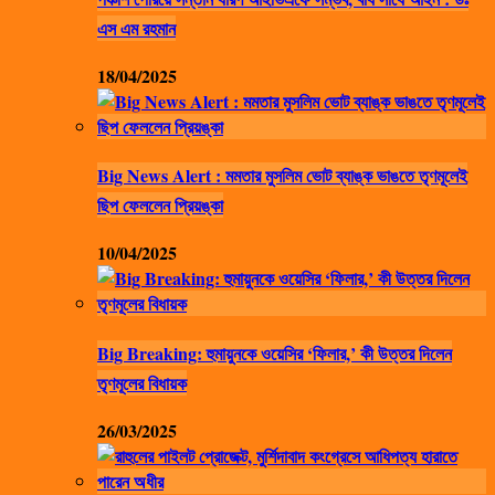
এস এম রহমান
18/04/2025
Big News Alert : মমতার মুসলিম ভোট ব্যাঙ্ক ভাঙতে তৃণমূলেই
ছিপ ফেললেন প্রিয়ঙ্কা
10/04/2025
Big Breaking: হুমায়ুনকে ওয়েসির ‘ফিলার,’ কী উত্তর দিলেন
তৃণমূলের বিধায়ক
26/03/2025