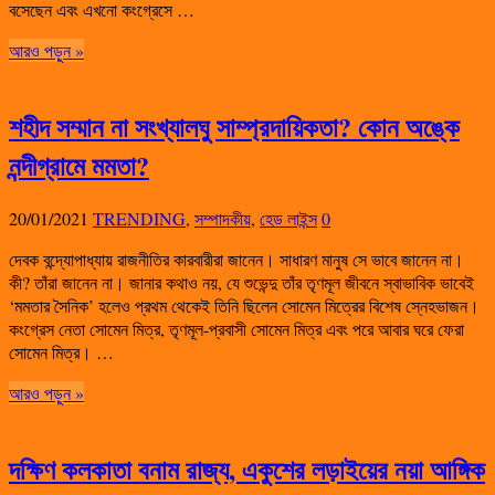
বসেছেন এবং এখনো কংগ্রেসে …
আরও পড়ুন »
শহীদ সম্মান না সংখ্যালঘু সাম্প্রদায়িকতা? কোন অঙ্কে
নন্দীগ্রামে মমতা?
20/01/2021
TRENDING
,
সম্পাদকীয়
,
হেড লাইন্স
0
দেবক বন্দ্যোপাধ্যায় রাজনীতির কারবারীরা জানেন। সাধারণ মানুষ সে ভাবে জানেন না।
কী? তাঁরা জানেন না। জানার কথাও নয়, যে শুভেন্দু তাঁর তৃণমূল জীবনে স্বাভাবিক ভাবেই
‘মমতার সৈনিক’ হলেও প্রথম থেকেই তিনি ছিলেন সোমেন মিত্রের বিশেষ স্নেহভাজন।
কংগ্রেস নেতা সোমেন মিত্র, তৃণমূল-প্রবাসী সোমেন মিত্র এবং পরে আবার ঘরে ফেরা
সোমেন মিত্র। …
আরও পড়ুন »
দক্ষিণ কলকাতা বনাম রাজ্য, একুশের লড়াইয়ের নয়া আঙ্গিক