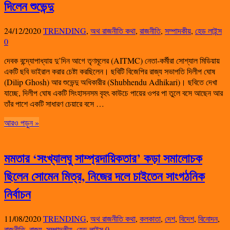
দিলেন শুভেন্দু
24/12/2020
TRENDING
,
অথ রাজনীতি কথা
,
রাজনীতি
,
সম্পাদকীয়
,
হেড লাইন্স
0
দেবক বন্দ্যোপাধ্যায় দু’দিন আগে তৃণমূলের (AITMC) নেতা-কর্মীরা সোশ্যাল মিডিয়ায়
একটি ছবি ভাইরাল করার চেষ্টা করছিলেন। ছবিটি বিজেপির রাজ্য সভাপতি দিলীপ ঘোষ
(Dilip Ghosh) আর শুভেন্দু অধিকারীর (Shubhendu Adhikari)। ছবিতে দেখা
যাচ্ছে, দিলীপ ঘোষ একটি সিংহাসনসম বৃহৎ কাউচে পায়ের ওপর পা তুলে বসে আছেন আর
তাঁর পাশে একটি সাধারণ চেয়ারে বসে …
আরও পড়ুন »
মমতার ‘সংখ্যালঘু সাম্প্রদায়িকতার’ কড়া সমালোচক
ছিলেন সোমেন মিত্র, নিজের দলে চাইতেন সাংগঠনিক
নির্বাচন
11/08/2020
TRENDING
,
অথ রাজনীতি কথা
,
কলকাতা
,
দেশ
,
বিদেশ
,
বিনোদন
,
রাজনীতি
,
রাজ্য
,
সম্পাদকীয়
,
হেড লাইন্স
0