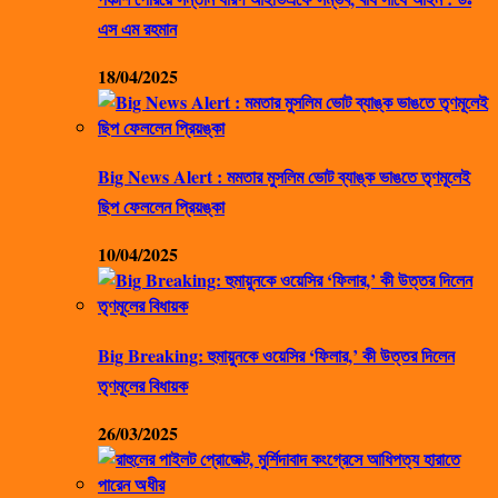
এস এম রহমান
18/04/2025
Big News Alert : মমতার মুসলিম ভোট ব্যাঙ্ক ভাঙতে তৃণমূলেই
ছিপ ফেললেন প্রিয়ঙ্কা
10/04/2025
Big Breaking: হুমায়ুনকে ওয়েসির ‘ফিলার,’ কী উত্তর দিলেন
তৃণমূলের বিধায়ক
26/03/2025