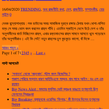
16/04/2020
TRENDING
,
অথ রাজনীতি কথা
,
দেশ
,
রাজনীতি
,
সম্পাদকীয়
,
হেড
লাইন্স
0
দেবক বন্দ্যোপাধ্যায় : লক ডাউনের সময় সামাজিক দূরত্ব রক্ষার ঠেলায় যখন ধোপা-নাপিত
বন্ধ সে সময় ভোল বদল করলেন রাহুল গাঁধি। এতদিন স্কাইপে ভেসে উঠে দেশ ও তাঁর
অনুগামীদের বার্তা দিচ্ছিলেন রাহুল, এবার রক্তমাংসের রাহুল সামনে আসতে ধন্দে পড়েছেন
তাঁর অনুগামীরাও। এই কি সেই! নতুন রাহুলের চুল কুচকুচে কালো, বাঁ দিকে …
আরও পড়ুন »
Page 1 of 7
1
2
3
4
5
»
...
Last »
লাস্ট আপডেট
‘সনাতন’ থেকে ‘বহুতবাদ’, স্টান্স বদল বিজেপির ?
পঞ্চাশ পেরিয়ে সন্তান ধারণ আইভিএফে সম্ভব, বাধ সাধে আইন : ডঃ এস এম
রহমান
Big News Alert : মমতার মুসলিম ভোট ব্যাঙ্ক ভাঙতে তৃণমূলেই ছিপ
ফেললেন প্রিয়ঙ্কা
Big Breaking: হুমায়ুনকে ওয়েসির ‘ফিলার,’ কী উত্তর দিলেন তৃণমূলের
বিধায়ক