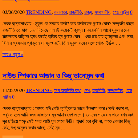
03/06/2020
TRENDING
,
কলকাতা
,
রাজনীতি
,
রাজ্য
,
সম্পাদকীয়
,
হেড লাইন্স
0
দেবক বন্দ্যোপাধ্যায় : মুকুল কে মমতার বার্তা? আর বার্তাবাহক কুণাল ঘোষ? সম্প্রতি রাজ্য
রাজনীতি তে মাথা চাড়া দিয়েছে এমনই কয়েকটি প্রশ্ন। কয়েকদিন আগে মুকুল রায়ের
সল্টলেকের বাড়িতে হঠাৎ করেই হাজির হন কুণাল ঘোষ। খবর রটে যায় তৃণমূলের এক নেতা,
যিনি রাজ্যসভার প্রাক্তন সদস্যও বটে, তিনি মুকুল রায়ের সঙ্গে গোপন বৈঠক …
আরও পড়ুন »
লাউড স্পিকারে আজান ও কিছু ভালোমন্দ কথা
11/05/2020
TRENDING
,
অথ রাজনীতি কথা
,
দেশ
,
রাজনীতি
,
সম্পাদকীয়
,
হেড
লাইন্স
0
দেবক বন্দ্যোপাধ্যায় : আমায় যদি কেউ ব্যক্তিগত ভাবে জিজ্ঞাসা করে (কেউ করবে না,
তবু) তাহলে আমি বলব আজানের সুর আমার বেশ লাগে। ভোরের গাঙ্গেয় বাতাসে যখন এই
সুর ছড়িয়ে পড়ে সেই সময় আমি ঘুম থেকে উঠি। শব্দার্থ তো বুঝি না, যাতে বোঝার কিছু
নেই, শুধু অনুভব করার আছে, সেই সুর …