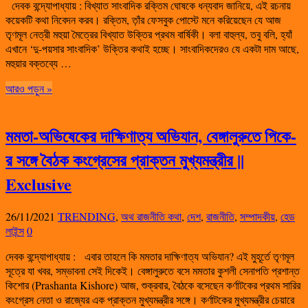
দেবক বন্দ্যোপাধ্যায় : বিখ্যাত সাংবাদিক রক্তিম ঘোষকে ধন্যবাদ জানিয়ে, এই রচনায়
কয়েকটি কথা নিবেদন করব। রক্তিম, ত়াঁর ফেসবুক পোস্টে মনে করিয়েছেন যে আজ
তৃণমূল নেত্রী মহুয়া মৈত্রের বিখ্যাত উক্তির প্রথম বার্ষিকী। বলা বাহুল্য, তবু বলি, হ্যাঁ
এখানে ‘দু-পয়সার সাংবাদিক’ উক্তির কথাই হচ্ছে। সাংবাদিকদেরও যে একটা দাম আছে,
মহুয়ার বক্তব্যে …
আরও পড়ুন »
মমতা-অভিষেকের দাক্ষিণাত্য অভিযান, বেঙ্গালুরুতে পিকে-
র সঙ্গে বৈঠক কংগ্রেসের প্রাক্তন মুখ্যমন্ত্রীর ||
Exclusive
26/11/2021
TRENDING
,
অথ রাজনীতি কথা
,
দেশ
,
রাজনীতি
,
সম্পাদকীয়
,
হেড
লাইন্স
0
দেবক বন্দ্যোপাধ্যায় : এবার তাহলে কি মমতার দাক্ষিণাত্য অভিযান? এই মুহূর্তে তৃণমূল
সূত্রে যা খবর, সম্ভাবনা সেই দিকেই। বেঙ্গালুরুতে বসে মমতার কুশলী সেনাপতি প্রশান্ত
কিশোর (Prashanta Kishore) আজ, শুক্রবার, বৈঠকে বসেছেন কর্ণাটকের প্রথম সারির
কংগ্রেস নেতা ও রাজ্যের এক প্রাক্তন মুখ্যমন্ত্রীর সঙ্গে। কর্ণাটকের মুখ্যমন্ত্রীর চেয়ারে