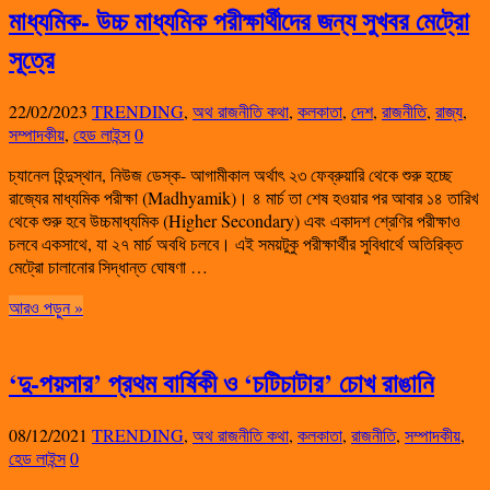
মাধ্যমিক- উচ্চ মাধ্যমিক পরীক্ষার্থীদের জন্য সুখবর মেট্রো
সূত্রে
22/02/2023
TRENDING
,
অথ রাজনীতি কথা
,
কলকাতা
,
দেশ
,
রাজনীতি
,
রাজ্য
,
সম্পাদকীয়
,
হেড লাইন্স
0
চ্যানেল হিন্দুস্থান, নিউজ ডেস্ক- আগামীকাল অর্থাৎ ২৩ ফেব্রুয়ারি থেকে শুরু হচ্ছে
রাজ্যের মাধ্যমিক পরীক্ষা (Madhyamik)। ৪ মার্চ তা শেষ হওয়ার পর আবার ১৪ তারিখ
থেকে শুরু হবে উচ্চমাধ্যমিক (Higher Secondary) এবং একাদশ শ্রেণির পরীক্ষাও
চলবে একসাথে, যা ২৭ মার্চ অবধি চলবে। এই সময়টুকু পরীক্ষার্থীর সুবিধার্থে অতিরিক্ত
মেট্রো চালানোর সিদ্ধান্ত ঘোষণা …
আরও পড়ুন »
‘দু-পয়সার’ প্রথম বার্ষিকী ও ‘চটিচাটার’ চোখ রাঙানি
08/12/2021
TRENDING
,
অথ রাজনীতি কথা
,
কলকাতা
,
রাজনীতি
,
সম্পাদকীয়
,
হেড লাইন্স
0