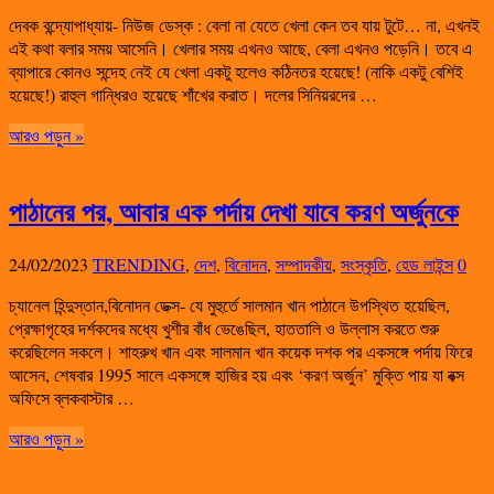
দেবক বন্দ্যোপাধ্যায়- নিউজ ডেস্ক : বেলা না যেতে খেলা কেন তব যায় টুটে… না, এখনই
এই কথা বলার সময় আসেনি। খেলার সময় এখনও আছে, বেলা এখনও পড়েনি। তবে এ
ব্যাপারে কোনও সন্দেহ নেই যে খেলা একটু হলেও কঠিনতর হয়েছে! (নাকি একটু বেশিই
হয়েছে!) রাহুল গান্ধিরও হয়েছে শাঁখের করাত। দলের সিনিয়রদের …
আরও পড়ুন »
পাঠানের পর, আবার এক পর্দায় দেখা যাবে করণ অর্জুনকে
24/02/2023
TRENDING
,
দেশ
,
বিনোদন
,
সম্পাদকীয়
,
সংস্কৃতি
,
হেড লাইন্স
0
চ্যানেল হিন্দুস্তান,বিনোদন ডেক্স- যে মুহুর্তে সালমান খান পাঠানে উপস্থিত হয়েছিল,
প্রেক্ষাগৃহের দর্শকদের মধ্যে খুশীর বাঁধ ভেঙেছিল, হাততালি ও উল্লাস করতে শুরু
করেছিলেন সকলে। শাহরুখ খান এবং সালমান খান কয়েক দশক পর একসঙ্গে পর্দায় ফিরে
আসেন, শেষবার 1995 সালে একসঙ্গে হাজির হয় এবং ‘করণ অর্জুন’ মুক্তি পায় যা বক্স
অফিসে ব্লকবাস্টার …
আরও পড়ুন »