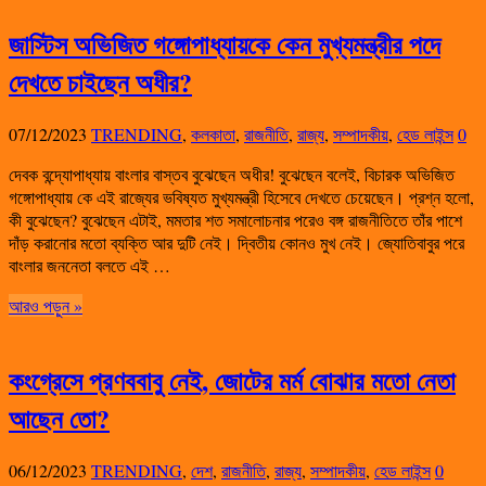
জাস্টিস অভিজিত গঙ্গোপাধ্যায়কে কেন মুখ্যমন্ত্রীর পদে
দেখতে চাইছেন অধীর?
07/12/2023
TRENDING
,
কলকাতা
,
রাজনীতি
,
রাজ্য
,
সম্পাদকীয়
,
হেড লাইন্স
0
দেবক বন্দ্যোপাধ্যায় বাংলার বাস্তব বুঝেছেন অধীর! বুঝেছেন বলেই, বিচারক অভিজিত
গঙ্গোপাধ্যায় কে এই রাজ্যের ভবিষ্যত মুখ্যমন্ত্রী হিসেবে দেখতে চেয়েছেন। প্রশ্ন হলো,
কী বুঝেছেন? বুঝেছেন এটাই, মমতার শত সমালোচনার পরেও বঙ্গ রাজনীতিতে তাঁর পাশে
দাঁড় করানোর মতো ব্যক্তি আর দুটি নেই। দ্বিতীয় কোনও মুখ নেই। জ্যোতিবাবুর পরে
বাংলার জননেতা বলতে এই …
আরও পড়ুন »
কংগ্রেসে প্রণববাবু নেই, জোটের মর্ম বোঝার মতো নেতা
আছেন তো?
06/12/2023
TRENDING
,
দেশ
,
রাজনীতি
,
রাজ্য
,
সম্পাদকীয়
,
হেড লাইন্স
0