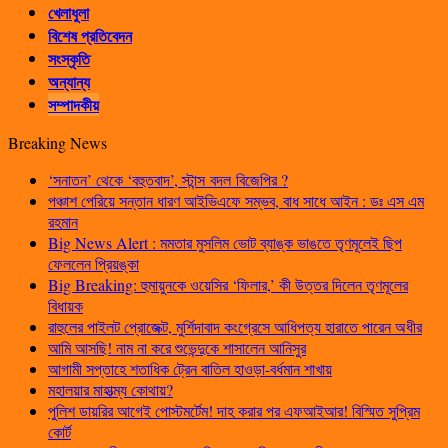
খেলাধুলা
বিশেষ প্রতিবেদন
সংস্কৃতি
অন্যান্য
সম্পাদকীয়
Breaking News
‘সনাতন’ থেকে ‘বহুতবাদ’, স্টান্স বদল বিজেপির ?
পঞ্চাশ পেরিয়ে সন্তান ধারণ আইভিএফে সম্ভব, বাধ সাধে আইন : ডঃ এস এম
রহমান
Big News Alert : মমতার মুসলিম ভোট ব্যাঙ্ক ভাঙতে তৃণমূলেই ছিপ
ফেললেন প্রিয়ঙ্কা
Big Breaking: হুমায়ুনকে ওয়েসির ‘ফিলার,’ কী উত্তর দিলেন তৃণমূলের
বিধায়ক
রাহুলের পাইলট প্রোজেক্ট, মুর্শিদাবাদ কংগ্রেসে আধিপত্য হারাতে পারেন অধীর
আমি আসছি! নাম না করে শুভেন্দুকে শাসালেন আনিসুর
আগামী সপ্তাহে শতাধিক ট্রেন বাতিল হাওড়া-বর্ধমান শাখায়
মহালয়ার মাহাত্ম্য কোথায়?
পুলিশ ডায়রির আগেই পোস্টমর্টেম! দাহ করার পর এফআইআর! বিস্মিত সুপ্রিম
কোর্ট