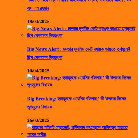
এস এম রহমান
18/04/2025
Big News Alert : মমতার মুসলিম ভোট ব্যাঙ্ক ভাঙতে তৃণমূলেই
ছিপ ফেললেন প্রিয়ঙ্কা
10/04/2025
Big Breaking: হুমায়ুনকে ওয়েসির ‘ফিলার,’ কী উত্তর দিলেন
তৃণমূলের বিধায়ক
26/03/2025