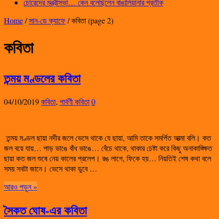
চোরেদের মন্ত্রীসভা… কেন বলেছিলেন বাঙালিয়ানার প্রতীক
Home
/
সান-ডে ক্যাফে
/
কবিতা
(page 2)
কবিতা
তন্ময় মণ্ডলের কবিতা
04/10/2019
কবিতা
,
পার্বণী কবিতা
0
তন্ময় মণ্ডল ছায়া নদীর জলে ভেসে থাকে যে ছায়া, আমি তাকে সমর্পিত আত্মা বলি। কত
জল বয়ে যায়… পাড় ভাঙে বাঁধ ভাঙে… বেঁচে থাকে, থাকার চেষ্টা করে কিছু অনাকাঙ্ক্ষিত
ছায়া কত জল শুষে নেয় কালের প্রলেপ। রঙ লাগে, ফিকে হয়… নিয়তিই শেষ কথা বলে
সময় সবটা জানে। ভেসে থাকা ডুবে …
আরও পড়ুন »
সৈকত ঘোষ-এর কবিতা