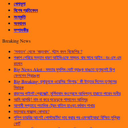
খেলাধুলা
বিশেষ প্রতিবেদন
সংস্কৃতি
অন্যান্য
সম্পাদকীয়
Breaking News
‘সনাতন’ থেকে ‘বহুতবাদ’, স্টান্স বদল বিজেপির ?
পঞ্চাশ পেরিয়ে সন্তান ধারণ আইভিএফে সম্ভব, বাধ সাধে আইন : ডঃ এস এম
রহমান
Big News Alert : মমতার মুসলিম ভোট ব্যাঙ্ক ভাঙতে তৃণমূলেই ছিপ
ফেললেন প্রিয়ঙ্কা
Big Breaking: হুমায়ুনকে ওয়েসির ‘ফিলার,’ কী উত্তর দিলেন তৃণমূলের
বিধায়ক
রাহুলের পাইলট প্রোজেক্ট, মুর্শিদাবাদ কংগ্রেসে আধিপত্য হারাতে পারেন অধীর
আমি আসছি! নাম না করে শুভেন্দুকে শাসালেন আনিসুর
আগামী সপ্তাহে শতাধিক ট্রেন বাতিল হাওড়া-বর্ধমান শাখায়
মহালয়ার মাহাত্ম্য কোথায়?
পুলিশ ডায়রির আগেই পোস্টমর্টেম! দাহ করার পর এফআইআর! বিস্মিত সুপ্রিম
কোর্ট