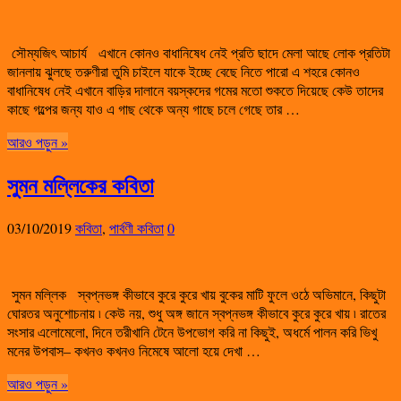
সৌম্যজিৎ আচার্য এখানে কোনও বাধানিষেধ নেই প্রতি ছাদে মেলা আছে লোক প্রতিটা
জানলায় ঝুলছে তরুণীরা তুমি চাইলে যাকে ইচ্ছে বেছে নিতে পারো এ শহরে কোনও
বাধানিষেধ নেই এখানে বাড়ির দালানে বয়স্কদের গমের মতো শুকতে দিয়েছে কেউ তাদের
কাছে গল্পের জন্য যাও এ গাছ থেকে অন্য গাছে চলে গেছে তার …
আরও পড়ুন »
সুমন মল্লিকের কবিতা
03/10/2019
কবিতা
,
পার্বণী কবিতা
0
সুমন মল্লিক স্বপ্নভঙ্গ কীভাবে কুরে কুরে খায় বুকের মাটি ফুলে ওঠে অভিমানে, কিছুটা
ঘোরতর অনুশোচনায় ৷ কেউ নয়, শুধু অঙ্গ জানে স্বপ্নভঙ্গ কীভাবে কুরে কুরে খায় ৷ রাতের
সংসার এলোমেলো, দিনে তরীখানি টেনে উপভোগ করি না কিছুই, অধর্মে পালন করি ভিখু
মনের উপবাস– কখনও কখনও নিমেষে আলো হয়ে দেখা …
আরও পড়ুন »