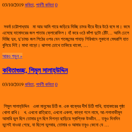
03/10/2019
কবিতা
,
পার্বণী কবিতা
0
সবর্না চট্টোপাধ্যায় মা আর আমি গায়ে জড়িয়ে দিচ্ছি চাদর ধীরে ধীরে উঠে বসে মা। কমে
এসেছে দামোদরের জল পাতায় ক্লোরোফিল। হাঁ করে ওঠে কাঁপা দুটো ঠোঁট… আমি ঢেলে
দিচ্ছি দুধ, দু’চামচ জল পিঠের ওপর যেন শতজন্মের পাহাড় গিরিখাদে লুকানো মেঘরাশি হাত
বুলিয়ে দিই। মাথা নাড়ো। ঝাপসা চোখে তাকিয়ে থাকো, …
আরও পড়ুন »
কবিতাগুচ্ছ, শিমুল সালাহ্উদ্দিন
03/10/2019
কবিতা
,
পার্বণী কবিতা
0
শিমুল সালাহ্উদ্দিন একা মানুষের চিঠি ক. এক বাক্যের দীর্ঘ চিঠি পাখি, হাহাকারের পৃষ্ঠা
খোলা রাখি। খ. এখনো রাত্রিতে, এখনো একলা, কান্না গলে নামে, আ-গলানাভীমূল
আমারি ভুল ছিল তোমার চুল ছিল দিগন্ত ছাড়িয়ে স্বাপ্নিক উড্ডীন… তবুও দিনদিন
ভুলেই যাওয়া গেছে, যা ছিলো ভুলবার, তোমার ও আমার তবুও কেনো যে …