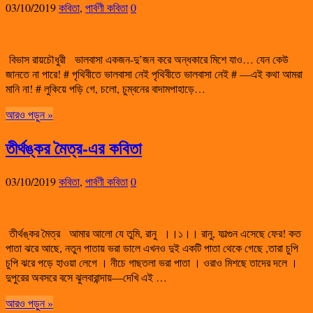
03/10/2019
কবিতা
,
পার্বণী কবিতা
0
বিভাস রায়চৌধুরী ভালবাসা একজন-দু’জন করে অন্ধকারে মিশে যাও… যেন কেউ
জানতে না পারে! # পৃথিবীতে ভালবাসা নেই পৃথিবীতে ভালবাসা নেই # —এই কথা আমরা
মানি না! # লুকিয়ে পড়ি গে, চলো, চুম্বনের বাদামপাহাড়ে…
আরও পড়ুন »
তীর্থঙ্কর মৈত্র-এর কবিতা
03/10/2019
কবিতা
,
পার্বণী কবিতা
0
তীর্থঙ্কর মৈত্র আমার আলো যে তুমি, রানু ।।১।। রানু, ফাল্গুন এসেছে ফের! কত
পাতা ঝরে আছে, নতুন পাতায় ভরা ডালে এখনও দুই একটি পাতা থেকে গেছে ,তারা চুপি
চুপি ঝরে পড়ে হাওয়া লেগে । নীচে গাছতলা ভরা পাতা । ওরাও মিশছে তাদের দলে ।
দুপুরের অবসরে বসে ঝুলবারান্দায়—দেখি এই …
আরও পড়ুন »