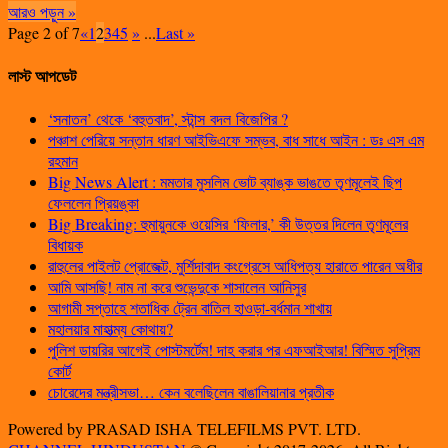
আরও পড়ুন »
Page 2 of 7
«
1
2
3
4
5
»
...
Last »
লাস্ট আপডেট
‘সনাতন’ থেকে ‘বহুতবাদ’, স্টান্স বদল বিজেপির ?
পঞ্চাশ পেরিয়ে সন্তান ধারণ আইভিএফে সম্ভব, বাধ সাধে আইন : ডঃ এস এম
রহমান
Big News Alert : মমতার মুসলিম ভোট ব্যাঙ্ক ভাঙতে তৃণমূলেই ছিপ
ফেললেন প্রিয়ঙ্কা
Big Breaking: হুমায়ুনকে ওয়েসির ‘ফিলার,’ কী উত্তর দিলেন তৃণমূলের
বিধায়ক
রাহুলের পাইলট প্রোজেক্ট, মুর্শিদাবাদ কংগ্রেসে আধিপত্য হারাতে পারেন অধীর
আমি আসছি! নাম না করে শুভেন্দুকে শাসালেন আনিসুর
আগামী সপ্তাহে শতাধিক ট্রেন বাতিল হাওড়া-বর্ধমান শাখায়
মহালয়ার মাহাত্ম্য কোথায়?
পুলিশ ডায়রির আগেই পোস্টমর্টেম! দাহ করার পর এফআইআর! বিস্মিত সুপ্রিম
কোর্ট
চোরেদের মন্ত্রীসভা… কেন বলেছিলেন বাঙালিয়ানার প্রতীক
Powered by PRASAD ISHA TELEFILMS PVT. LTD.