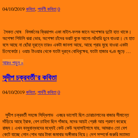
04/10/2019
কবিতা
,
পার্বণী কবিতা
0
সৈকত ঘোষ বিসর্জনের ক্রিয়াপদ একা মাইল-ফলক জানে অপেক্ষার দুটো হাত থাকে।
অপেক্ষা শিউলি ঝরা ভোর, অপেক্ষা চাঁদের ভরাট বুকে আলো-আঁধারি ডুবে যাওয়া। যে হাত
বসে আছে না ছোঁয়া দূরত্বে তারও একটা জানলা আছে, আছে প্রায় মুছে যাওয়া একটা
চিলেকোঠা। ওয়াচ টাওয়ার থেকে যতটা দূরত্ব বোধিবৃক্ষের, যতটা হাজার খণ্ড জুড়ে …
আরও পড়ুন »
সুদীপ চক্রবর্তী’র কবিতা
04/10/2019
কবিতা
,
পার্বণী কবিতা
0
সুদীপ চক্রবর্তী সহজে সিদ্ধিলাভ এবছর ভালোই ছিল চোরাচালানের বাজার সীমান্তে
দাঁড়িয়ে আছে ট্রাক, বেশ চাহিদা ছিল গাঁজার, মদের আয়ই শ্রেষ্ঠ আয় প্রমাণ করেছে
রাজ্য। এখন বন্ধুবান্ধবদের মধ্যেই কেউ কেউ অ্যাসাইলামে যায়, আমরাও তো বেশ
কেটে যাচ্ছে লোন শোধ আর টাকা জমাবার অঙ্গীকার নিয়ে। দেশ সম্পর্কে জরুরি মতামত