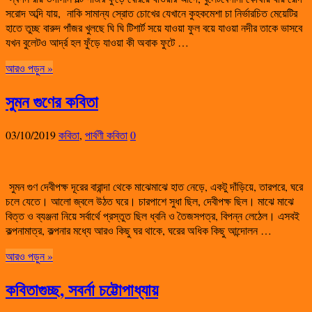
সরোদ অব্দি যায়, নাকি সামান্য স্রোত চোখের যেখানে কুহকমেশা চা নির্ভারচিত মেয়েটির
হাতে তুচ্ছ বারুদ পাঁজর খুলছে ঘি ঘি টিশার্ট সয়ে যাওয়া ফুল বয়ে যাওয়া নদীর তাকে ভাসবে
যখন বুলেটও আর্দ্র হল ফুঁড়ে যাওয়া কী অবাক ফুটে …
আরও পড়ুন »
সুমন গুণের কবিতা
03/10/2019
কবিতা
,
পার্বণী কবিতা
0
সুমন গুণ দেবীপক্ষ দূরের বারান্দা থেকে মাঝেমাঝে হাত নেড়ে, একটু দাঁড়িয়ে, তারপরে, ঘরে
চলে যেতে। আলো জ্বলে উঠত ঘরে। চারপাশে সুধা ছিল, দেবীপক্ষ ছিল। মাঝে মাঝে
বিত্ত ও ব্যঞ্জনা নিয়ে সর্বার্থে প্রস্তুত ছিল ধ্বনি ও তৈজসপত্র, বিপন্ন লেঠেল। এসবই
কল্পনামাত্র, কল্পনার মধ্যে আরও কিছু ঘর থাকে, ঘরের অধিক কিছু আন্দোলন …
আরও পড়ুন »
কবিতাগুচ্ছ, সবর্না চট্টোপাধ্যায়