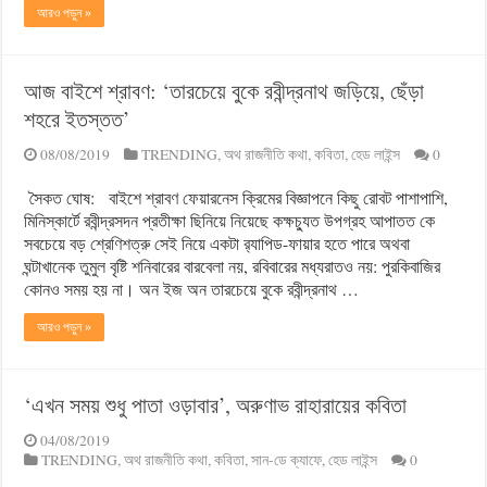
আরও পড়ুন »
আজ বাইশে শ্রাবণ: ‘তারচেয়ে বুকে রবীন্দ্রনাথ জড়িয়ে, ছেঁড়া
শহরে ইতস্তত’
08/08/2019
TRENDING
,
অথ রাজনীতি কথা
,
কবিতা
,
হেড লাইন্স
0
সৈকত ঘোষ: বাইশে শ্রাবণ ফেয়ারনেস ক্রিমের বিজ্ঞাপনে কিছু রোবট পাশাপাশি,
মিনিস্কার্টে রবীন্দ্রসদন প্রতীক্ষা ছিনিয়ে নিয়েছে কক্ষচ্যুত উপগ্রহ আপাতত কে
সবচেয়ে বড় শ্রেণিশত্রু সেই নিয়ে একটা র‌্যাপিড-ফায়ার হতে পারে অথবা
ঘন্টাখানেক তুমুল বৃষ্টি শনিবারের বারবেলা নয়, রবিবারের মধ্যরাতও নয়: পুরকিবাজির
কোনও সময় হয় না। অন ইজ অন তারচেয়ে বুকে রবীন্দ্রনাথ …
আরও পড়ুন »
‘এখন সময় শুধু পাতা ওড়াবার’, অরুণাভ রাহারায়ের কবিতা
04/08/2019
TRENDING
,
অথ রাজনীতি কথা
,
কবিতা
,
সান-ডে ক্যাফে
,
হেড লাইন্স
0