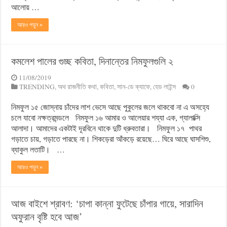
আলোয় …
আরও পড়ুন »
কমলেশ পালের গুচ্ছ কবিতা, দিনান্তের নিমফুলগুলি ২
11/08/2019
TRENDING
,
অথ রাজনীতি কথা
,
কবিতা
,
সান-ডে ক্যাফে
,
হেড লাইন্স
0
নিমফুল ১৫ জোস্নায় চাঁদের লাশ ভেসে আছে পুকুলের জলে থাকবো না এ অসহ্যে
চলে যাবো নক্ষত্রমন্ডলে নিমফুল ১৬ আমার ও আলেয়ার শয্যা এক, গ্যালাক্সি
আলাদা। আমাদের একটাই দূরবিনে থাকে দুটি ধ্রুবতারা। নিমফুল ১৭ পাথর
গড়াতে চায়, গড়াতে পারছে না। শিকড়েরা আঁকড়ে রয়েছে… ঘিরে আছে ঘাসশিশু,
ব্যাকুল লতাটি। …
আরও পড়ুন »
আজ বাইশে শ্রাবণ: ‘চাপা কান্না ফুটেছে চাঁপার গায়ে, সারাদিন
অফুরান বৃষ্টি হবে আজ’