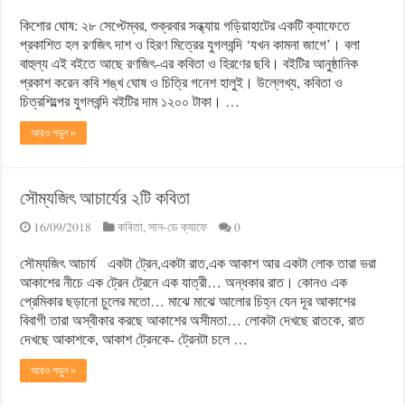
কিশোর ঘোষ: ২৮ সেপ্টেম্বর, শুক্রবার সন্ধ্যায় গড়িয়াহাটের একটি ক্যাফেতে
প্রকাশিত হল রণজিৎ দাশ ও হিরণ মিত্রের যুগলবন্দি ‘যখন কামনা জাগে’। বলা
বাহুল্য এই বইতে আছে রণজিৎ-এর কবিতা ও হিরণের ছবি। বইটির আনুষ্ঠানিক
প্রকাশ করেন কবি শঙ্খ ঘোষ ও চিত্রি গনেশ হালুই। উল্লেখ্য, কবিতা ও
চিত্রশিল্পের যুগলবন্দি বইটির দাম ১২০০ টাকা। …
আরও পড়ুন »
সৌম্যজিৎ আচার্যের ২টি কবিতা
16/09/2018
কবিতা
,
সান-ডে ক্যাফে
0
সৌম্যজিৎ আচার্য একটা ট্রেন,একটা রাত,এক আকাশ আর একটা লোক তারা ভরা
আকাশের নীচে এক ট্রেন ট্রেনে এক যাত্রী… অন্ধকার রাত। কোনও এক
প্রেমিকার ছড়ানো চুলের মতো… মাঝে মাঝে আলোর চিহ্ন যেন দূর আকাশের
বিবাগী তারা অস্বীকার করছে আকাশের অসীমতা… লোকটা দেখছে রাতকে, রাত
দেখছে আকাশকে, আকাশ ট্রেনকে- ট্রেনটা চলে …
আরও পড়ুন »