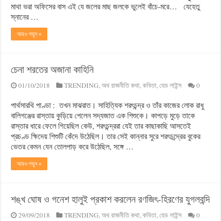
মাথা ভরা অফিসের বাস এই যে জলের মাছ জলকে ভুলেই বাঁচে-মরে… যেহেতু
স্নানের …
আরও পড়ুন »
চেনা শরতের অজানা কাহিনি
01/10/2018
TRENDING
,
অথ রাজনীতি কথা
,
কবিতা
,
হেড লাইন্স
0
পার্থসারথি পাণ্ডা : তখন মাঝরাত। সাহিত্যিক শরৎচন্দ্র ও তাঁর কাজের লোক রাধু
বালিগঞ্জের রাস্তায় কুড়িয়ে পেলেন সদ্যজাত এক শিশুকে। কাপড়ে মুড়ে তাকে
রাস্তার ধারে ফেলে গিয়েছিল কেউ, শরৎচন্দ্ররা যেই তার কাছাকাছি আসতেই
প্রচণ্ড ক্ষিদেয় শিশুটি কেঁদে উঠেছিল। তার সেই কান্নার সুরে শরৎচন্দ্রের বুকের
ভেতর কেমন যেন তোলপাড় করে উঠেছিল, সঙ্গে …
আরও পড়ুন »
শঙ্খ ঘোষ ও গনেশ হালুই প্রকাশ করলেন রণজিৎ-হিরণের যুগলবন্দি
29/09/2018
TRENDING
,
অথ রাজনীতি কথা
,
কবিতা
,
হেড লাইন্স
0