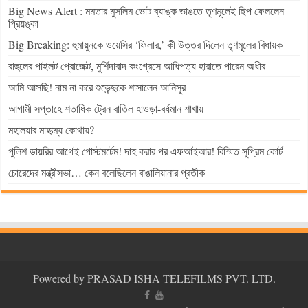
Big News Alert : মমতার মুসলিম ভোট ব্যাঙ্ক ভাঙতে তৃণমূলেই ছিপ ফেললেন
প্রিয়ঙ্কা
Big Breaking: হুমায়ুনকে ওয়েসির ‘ফিলার,’ কী উত্তর দিলেন তৃণমূলের বিধায়ক
রাহুলের পাইলট প্রোজেক্ট, মুর্শিদাবাদ কংগ্রেসে আধিপত্য হারাতে পারেন অধীর
আমি আসছি! নাম না করে শুভেন্দুকে শাসালেন আনিসুর
আগামী সপ্তাহে শতাধিক ট্রেন বাতিল হাওড়া-বর্ধমান শাখায়
মহালয়ার মাহাত্ম্য কোথায়?
পুলিশ ডায়রির আগেই পোস্টমর্টেম! দাহ করার পর এফআইআর! বিস্মিত সুপ্রিম কোর্ট
চোরেদের মন্ত্রীসভা… কেন বলেছিলেন বাঙালিয়ানার প্রতীক
Powered by PRASAD ISHA TELEFILMS PVT. LTD.