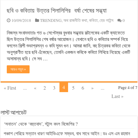
ছবি ও কবিতায় উত্তর শিলালিপির বর্ষা শেষের সন্ধ্যা
10/09/2018
TRENDING
,
অথ রাজনীতি কথা
,
কবিতা
,
হেড লাইন্স
0
নিজস্ব সংবাদদাতাঃ গত ৬ সেপ্টেম্বর বুধবার সন্ধ্যায় সল্টলেকের একটি ক্যাফেতে
ছিল উত্তর শিলালিপির শেষ বর্ষার আয়োজন। যেখানে ছবি ও কবিতার সম্পর্ক নিয়ে
বললেন শিল্পী শুভাপ্রসন্ন ও কবি সুমন গুন। আমরা জানি, বহু চিত্রকর কবিতা থেকে
অনুপ্রাণীত হয়ে ছবি এঁকেছেন, তেমনি একজন কবিকে কবিতা লিখিয়ে নিয়েছে একটি
অসামান্য ছবি। সে সব …
আরও পড়ুন »
4
« First
...
«
2
3
5
6
»
...
Page 4 of 7
Last »
লাস্ট আপডেট
‘সনাতন’ থেকে ‘বহুতবাদ’, স্টান্স বদল বিজেপির ?
পঞ্চাশ পেরিয়ে সন্তান ধারণ আইভিএফে সম্ভব, বাধ সাধে আইন : ডঃ এস এম রহমান