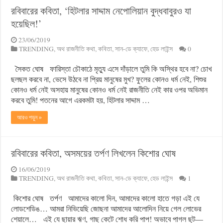
রবিবারের কবিতা, ‘হিটলার সাদ্দাম নেপোলিয়ান বুদ্ধবাবুরও যা
হয়েছিল!’
23/06/2019
TRENDING
,
অথ রাজনীতি কথা
,
কবিতা
,
সান-ডে ক্যাফে
,
হেড লাইন্স
0
সৈকত ঘোষ ফারিস্তা চৌকাঠে মৃত্যু এসে দাঁড়ালে তুমি কি অস্থির হবে না? চোখ
ছলছল করবে না, ভেসে উঠবে না প্রিয় মানুষের মুখ? ফুলের কোনও ধর্ম নেই, শিশুর
কোনও ধর্ম নেই অসহায় মানুষের কোনও ধর্ম নেই রাজনীতি নেই কার ওপর অভিমান
করবে তুমি! পতনের আগে এরকমটা হয়, হিটলার সাদ্দাম …
আরও পড়ুন »
রবিবারের কবিতা, অসময়ের তর্পণ লিখলেন কিশোর ঘোষ
16/06/2019
TRENDING
,
অথ রাজনীতি কথা
,
কবিতা
,
সান-ডে ক্যাফে
,
হেড লাইন্স
1
কিশোর ঘোষ তর্পণ আমাদের কালো দিন, আমাদের কালো হাতে গড়া এই যে
লোডশেডিঙ… আমরা নিভিয়েছি জোছনা আমাদের আলোদিন নিয়ে গেল লোভের
শেয়ালে… এই যে ছায়ার ঋণ, গাছ কেটে শোধ করি পাপ! অভাবে পাগল ছুট—