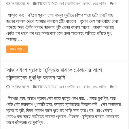
08/08/2019
TRENDING
,
অথ রাজনীতি কথা
,
কবিতা
,
হেড লাইন্স
0
শাশ্বত কর: বাইশে শ্রাবণ চাপা কান্না ফুটেছে চাঁপার গায়ে দুটো চারটে মাছ
জলের আকাশ থেকে হাওয়ার আকাশে ঠোঁট পাতলো ধুলোর দেশ আলগোছে চাপা
পড়েছে শুভ্র টেবিল ক্লথে জানলায় বৃষ্টি ভেজা ঝাপসা আলো ঝাপসা আলোয়
একটা পথ থাকে পথ ধরে আনাগোনা চলে চেনা অচেনায়: অলিতে গলিতে মুখ,
অজস্র …
আরও পড়ুন »
আজ বাইশে শ্রাবণ: ‘চুল্লিতে বাবাকে ঢোকানোর আগে
রবীন্দ্রনাথের মুখাগ্নি করলাম আমি’
08/08/2019
TRENDING
,
অথ রাজনীতি কথা
,
কবিতা
,
হেড লাইন্স
0
কিশোর ঘোষ: বাইশে শ্রাবণ সেই রাতে যতদূর চোখ যায়… বাবার মুখাগ্নি, আর
কেউ নেই মহাকাশে ধুপকাঠি তারা, কান্নার ম্যাটাডোর নিমতলাগামী সেই অক্টোবরে
শ্রাবণের বৃষ্টি, বিধবা আকাশ জলে ধুয়ে মার শাড়ি সাদা হয়ে গেল! চোখ মোছার
চেয়েও কম সময়ে অতীতের শবদেহ শ্মশানে পৌঁছলো চুল্লিতে বাবাকে ঢোকানোর
আগে রবীন্দ্রনাথের মুখাগ্নি …