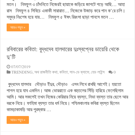
মতন। নিমফুল ৩ চাঁদনিতে নিজেরই ছায়াকে জড়িয়ে জাপটে পড়ে আছি… আহা
রাস নিমফুল ৪ সিবিচে একাকী সারারাত… নিজেকে উজাড় করে পান ক’রে চলি।
সমুদ্র নিঃশেষ হয়ে যায়… নিমফুল ৫ ঈষৎ রিরংসা ছাড়া পানসে মতন …
আরও পড়ুন »
রবিবারের কবিতা: বুদ্ধদেব হালদারের দুঃস্বপ্নের ডায়েরি থেকে
দু’টি
07/07/2019
TRENDING
,
অথ রাজনীতি কথা
,
কবিতা
,
সান-ডে ক্যাফে
,
হেড লাইন্স
0
বুদ্ধদেব হালদার দৌড়াও ইঁদুর, দৌড়াও এসব লিখে রাখছি আগেই। হয়তো
পাগল হয়ে যাব একদিন। আজ ভোররাতে এক বহুতলের সিঁড়ি হারিয়ে ফেলেছিলাম
আমি। আর সকলেই তখন নিজের কেরিয়ার নিয়ে ব্যস্ত, নিভা ব্যস্ত তার ছেলে আর
বরকে নিয়ে। ফাহিমা ব্যস্ত তার ধর্ম নিয়ে। পশ্চিমবাংলার কবিরা ব্যস্ত ছিলেন
কামড়াকামড়ি আর পুরষ্কার …
আরও পড়ুন »