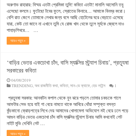
অরুণাভ রাহারায়: বিস্ময় এতটা প্রেমিকা তুমি! কবিতা এতটা! মানালি আসোনি তবু
এসেছো কলমে। ফুটেছো টবের ফুলে, স্রোতের কিনারে… আমাকে বিনম্র করো।
বেশি রাত জেগে তোমাকে লেখার জন্য বসে আছি হোটেলের ঘরে বেড়াতে এসেছে
যারা, কেউ তো জানে না এখানে তুমি যে রোজ খাদ থেকে তুলে সূর্যকে জ্বেলে দাও
পাহাড়শিখরে… …
আরও পড়ুন »
‘বাড়ির ভেতর একচোখা চাঁদ, বাসি ম্যাক্সির স্ট্র্যাপ চিবায়’, প্রত্যূষা
সরকারের কবিতা
04/08/2019
TRENDING
,
অথ রাজনীতি কথা
,
কবিতা
,
সান-ডে ক্যাফে
,
হেড লাইন্স
1
প্রত্যূষা সরকার: আনবাটন কপাল থেকে নুন ঝরে পড়লে তোমার চকচকে গালে
আফটার সেভ হয়ে যাই গা বেয়ে নামতে থাকে আবিরে ধোঁয়া সম্পৃক্ত বসন্ত
কুঁচকানো ক্রোড়পত্রে লিখে দেয় আমাদের খোলামেলা অভিযোগ মই বেয়ে ঢলে পড়ে
আগুন বাড়ির ভেতর একচোখা চাঁদ বাসি ম্যাক্সির স্ট্র্যাপ চিবায় আমি কখনোই লেট
নাইট মুভি দেখিনি লেট …
আরও পড়ুন »