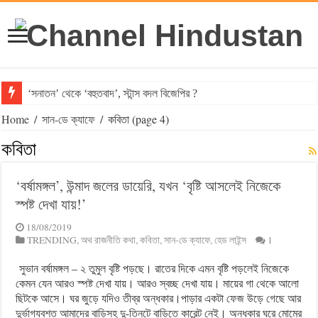
‘সনাতন’ থেকে ‘বহুতবাদ’, স্টান্স বদল বিজেপির ?
Home
/
সান-ডে ক্যাফে
/
কবিতা
(page 4)
কবিতা
‘বর্ষামঙ্গল’, উন্মাদ জলের ডায়েরি, যখন ‘বৃষ্টি আসলেই নিজেকে
স্পষ্ট দেখা যায়!’
18/08/2019
TRENDING
,
অথ রাজনীতি কথা
,
কবিতা
,
সান-ডে ক্যাফে
,
হেড লাইন্স
1
সুভান বর্ষামঙ্গল – ২ তুমুল বৃষ্টি পড়ছে। রাতের দিকে এমন বৃষ্টি পড়লেই নিজেকে
কেমন যেন আরও স্পষ্ট দেখা যায়। আরও স্বচ্ছ দেখা যায়। মায়ের গা থেকে আলো
ছিটকে আসে। ঘর জুড়ে যদিও তীব্র অন্ধকার।পাড়ার একটা ফেজ উড়ে গেছে আর
দুর্ভাগ্যবশত আমাদের বাড়িসহ দু-তিনটে বাড়িতে কারেন্ট নেই। অন্ধকার ঘরে মোমের