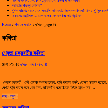
আগামী সপ্তাহে শতাধিক ট্রেন বাতিল হাওড়া-বর্ধমান শাখায়
মহালয়ার মাহাত্ম্য কোথায়?
পুলিশ ডায়রির আগেই পোস্টমর্টেম! দাহ করার পর এফআইআর! বিস্মিত সুপ্রিম কোর্ট
চোরেদের মন্ত্রীসভা… কেন বলেছিলেন বাঙালিয়ানার প্রতীক
Home
/
সান-ডে ক্যাফে
/
কবিতা
(page 3)
কবিতা
শ্বেতা চক্রবর্তীর কবিতা
03/10/2019
কবিতা
,
পার্বণী কবিতা
0
শ্বেতা চক্রবর্তী দেবী তোমার সংসার বলেছে, তুমি সস্তার মানবী, তোমার সন্তান বলেছে
দেখবে তুমি সাঁতার ভুলে গেছ কিনা, ছাতিমবীথি ধরে হাঁটতে হাঁটতে তুমি একলা …
আরও পড়ুন »
সুভানের কবিতা