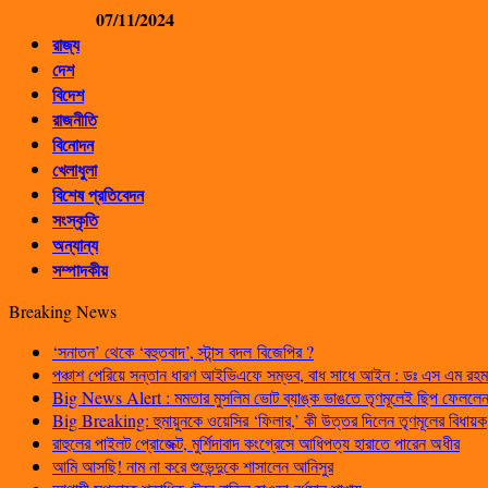
07/11/2024
রাজ্য
দেশ
বিদেশ
রাজনীতি
বিনোদন
খেলাধুলা
বিশেষ প্রতিবেদন
সংস্কৃতি
অন্যান্য
সম্পাদকীয়
Breaking News
‘সনাতন’ থেকে ‘বহুতবাদ’, স্টান্স বদল বিজেপির ?
পঞ্চাশ পেরিয়ে সন্তান ধারণ আইভিএফে সম্ভব, বাধ সাধে আইন : ডঃ এস এম রহম
Big News Alert : মমতার মুসলিম ভোট ব্যাঙ্ক ভাঙতে তৃণমূলেই ছিপ ফেললেন প
Big Breaking: হুমায়ুনকে ওয়েসির ‘ফিলার,’ কী উত্তর দিলেন তৃণমূলের বিধায়ক
রাহুলের পাইলট প্রোজেক্ট, মুর্শিদাবাদ কংগ্রেসে আধিপত্য হারাতে পারেন অধীর
আমি আসছি! নাম না করে শুভেন্দুকে শাসালেন আনিসুর