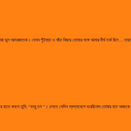
ারা ভুল আদরজাতক। যেসব পুঁইমাচা ও খাঁচা বিষয়ে তোমার সঙ্গে আমার দীর্ঘ তর্ক ছিল… ত
ার হাতে বললে তুমি, “বন্ধু চল “। চলতে সেদিন স্বপ্নাবেশে ধরেছিলাম তোমার হাত আজকে শ