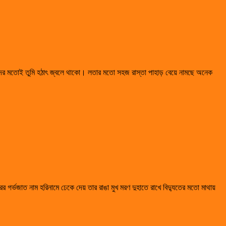
কিদের মতোই তুমি হঠাৎ জ্বলে থাকো। লতার মতো সহজ রাস্তা পাহাড় বেয়ে নামছে অনেক
গর্ভজাত নাম হরিনামে ঢেকে দেয় তার রাঙা মুখ মরণ দুহাতে রাখে বিদ্যুতের মতো মাথায়