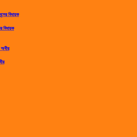
র বিধায়ক
ধীর