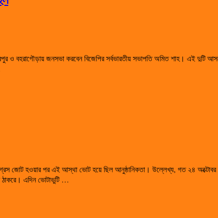
রপুর ও বহরাগৌড়ায় জনসভা করবেন বিজেপির সর্বভারতীয় সভাপতি অমিত শাহ। এই দুটি আ
…
গ্রেস জোট হওয়ার পর এই আস্থা ভোট হয়ে ছিল আনুষ্ঠানিকতা। উল্লেখ্য, গত ২৪ অক্টোবর 
ধব ঠাকরে। এদিন ভোটাভুটি …