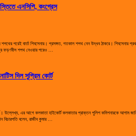
বস্তিতে এনসিপি, কংগ্রেস
র শপথের পরেই বার্তা শিবসেনার। প্রসঙ্গত, গতকাল শপথ নেন উদ্ধব ঠাকরে। শিবসেনার প্রথম মুখ্য
েন্দ্র ফড়ণবীস শপথ নেওয়ার পরেও …
টিস দিল সুপ্রিম কোর্ট
র্ট। উল্লেখ্য, এর আগে কলকাতা হাইকোর্ট কলকাতার প্রাক্তন পুলিশ কমিশনারকে আগাম জাম
ান বিচারপতি বলেন, রাজীব কুমার …