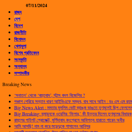
07/11/2024
রাজ্য
দেশ
বিদেশ
রাজনীতি
বিনোদন
খেলাধুলা
বিশেষ প্রতিবেদন
সংস্কৃতি
অন্যান্য
সম্পাদকীয়
Breaking News
‘সনাতন’ থেকে ‘বহুতবাদ’, স্টান্স বদল বিজেপির ?
পঞ্চাশ পেরিয়ে সন্তান ধারণ আইভিএফে সম্ভব, বাধ সাধে আইন : ডঃ এস এম রহম
Big News Alert : মমতার মুসলিম ভোট ব্যাঙ্ক ভাঙতে তৃণমূলেই ছিপ ফেললেন প
Big Breaking: হুমায়ুনকে ওয়েসির ‘ফিলার,’ কী উত্তর দিলেন তৃণমূলের বিধায়ক
রাহুলের পাইলট প্রোজেক্ট, মুর্শিদাবাদ কংগ্রেসে আধিপত্য হারাতে পারেন অধীর
আমি আসছি! নাম না করে শুভেন্দুকে শাসালেন আনিসুর