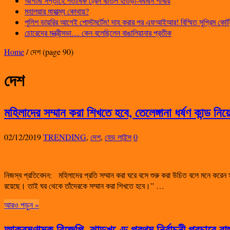
আগামী সপ্তাহে শতাধিক ট্রেন বাতিল হাওড়া-বর্ধমান শাখায়
মহালয়ার মাহাত্ম্য কোথায়?
পুলিশ ডায়রির আগেই পোস্টমর্টেম! দাহ করার পর এফআইআর! বিস্মিত সুপ্রিম কোর্ট
চোরেদের মন্ত্রীসভা… কেন বলেছিলেন বাঙালিয়ানার প্রতীক
Home
/
দেশ
(page 90)
দেশ
মহিলাদের সম্মান করা শিখতে হবে, তেলেঙ্গানা ধর্ষণ কান্ড নিয়
02/12/2019
TRENDING
,
দেশ
,
হেড লাইন্স
0
নিজস্ব প্রতিবেদন: মহিলাদের প্রতি সম্মান করা ঘরে বসে শুরু করা উচিত বলে মনে করেন
রয়েছে। তাই ঘর থেকে তাঁদেরকে সম্মান করা শিখতে হবে।” …
আরও পড়ুন »
আক্রমণাত্মক বিজেপি, ঝাড়খণ্ডে প্রথম নির্বাচনী প্রচারে রা