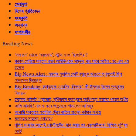
খেলাধুলা
বিশেষ প্রতিবেদন
সংস্কৃতি
অন্যান্য
সম্পাদকীয়
Breaking News
‘সনাতন’ থেকে ‘বহুতবাদ’, স্টান্স বদল বিজেপির ?
পঞ্চাশ পেরিয়ে সন্তান ধারণ আইভিএফে সম্ভব, বাধ সাধে আইন : ডঃ এস এম
রহমান
Big News Alert : মমতার মুসলিম ভোট ব্যাঙ্ক ভাঙতে তৃণমূলেই ছিপ
ফেললেন প্রিয়ঙ্কা
Big Breaking: হুমায়ুনকে ওয়েসির ‘ফিলার,’ কী উত্তর দিলেন তৃণমূলের
বিধায়ক
রাহুলের পাইলট প্রোজেক্ট, মুর্শিদাবাদ কংগ্রেসে আধিপত্য হারাতে পারেন অধীর
আমি আসছি! নাম না করে শুভেন্দুকে শাসালেন আনিসুর
আগামী সপ্তাহে শতাধিক ট্রেন বাতিল হাওড়া-বর্ধমান শাখায়
মহালয়ার মাহাত্ম্য কোথায়?
পুলিশ ডায়রির আগেই পোস্টমর্টেম! দাহ করার পর এফআইআর! বিস্মিত সুপ্রিম
কোর্ট