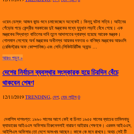
ওয়েব ডেস্ক: আজব কান্ড শুনে চমাকেচ্ছেন অনেকেই। কিন্তু ঘটনা সত্যি। আইনের
গেঁড়োয় পড়ে কেন্দ্রীয় সরকারের দুই মন্ত্রকের মধ্যে যুযুধান লড়াই বেঁধে গেছে। এক
মন্ত্রকের সিদ্ধান্ত বাতিলের দাবি তুলে আদালতের দ্বারস্থ হয়েছে আরেক মন্ত্রক।
গোলমাল লেগেছে অর্থ মন্ত্রকের অধীনস্থ আয়কর দফতর ও বাণিজ্য মন্ত্রকের আরওসি
(রেজিস্ট্রার অফ কোম্পানিজ) এবং সেবি (সিকিউরিটিজ অ্যান্ড …
আরও পড়ুন »
দেশের নির্বাচন ব্যবস্থার সংস্কারক হয়ে চিরদিন বেঁচে
থাকবেন শেষণ
12/11/2019
TRENDING
,
দেশ
,
হেড লাইন্স
0
দেবাশিস দাশগুপ্ত: ১৯৯০ সালের আগে কেই বা চিনত ১৯৫৫ সালের ব্যাচের তামিলনাড়ু
ক্যাডারের আইএএস অফিসার তিরুনেললাই নারায়ণ আইয়ার শেষণকে। এরকম আইএএস,
আইপিএস অফিসার তো দেশে অসংখ্য আছেন। কাকে কে মনে রাখবে। অথচ সেই টি