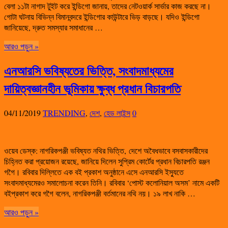
বেলা ১১টা নাগাদ টুইট করে ইন্ডিগো জানায়, তাদের নেটওয়ার্ক সার্ভার কাজ করছে না।
গোটা ঘটনায় বিভিন্ন বিমানবন্দরে ইন্ডিগোর কাউন্টারে ভিড় বাড়ছে। যদিও ইন্ডিগো
জানিয়েছে, দ্রুত সমস্যার সমাধানের …
আরও পড়ুন »
এনআরসি ভবিষ্যতের ভিত্তি, সংবাদমাধ্যমের
দায়িত্বজ্ঞানহীন ভূমিকায় ক্ষুব্ধ প্রধান বিচারপতি
04/11/2019
TRENDING
,
দেশ
,
হেড লাইন্স
0
ওয়েব ডেস্ক: নাগরিকপঞ্জী ভবিষ্যত নথির ভিত্তি, দেশে অবৈধভাবে বসবাসকারীদের
চিহ্নিত করা প্রয়োজন রয়েছে, জানিয়ে দিলেন সুপ্রিম কোর্টের প্রধান বিচারপতি রঞ্জন
গগৈ। রবিবার দিল্লিতে এক বই প্রকাশ অনুষ্ঠানে এসে এনআরসি ইস্যুতে
সংবাদমাধ্যমেরও সমালোচনা করেন তিনি। রবিবার ‘পোস্ট কলোনিয়াল অসম’ নামে একটি
বইপ্রকাশ করে গগৈ বলেন, নাগরিকপঞ্জী বর্তমানের নথি নয়। ১৯ লাখ নাকি …
আরও পড়ুন »