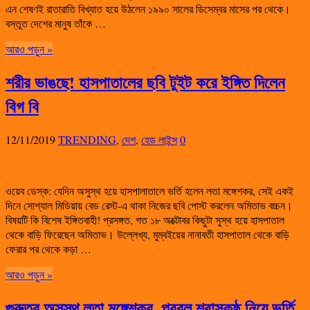
এন শেষণই রাতারাতি বিখ্যাত হয়ে উঠলেন ১৯৯০ সালের ডিসেম্বর মাসের পর থেকে।
বস্তুত দেশের মানুষ তাঁকে …
আরও পড়ুন »
শরীর ভাঙছে! হাসপাতালের ছবি টুইট করে ইঙ্গিত দিলেন
বিগ বি
12/11/2019
TRENDING
,
দেশ
,
হেড লাইন্স
0
ওয়েব ডেস্ক: যেদিন অসুস্থ হয়ে হাসপালাতালে ভর্তি হলেন লতা মঙ্গেশকর, সেই একই
দিনে সোশ্যাল মিডিয়ায় বেড রেস্ট-এ থাকা নিজের ছবি পোস্ট করলেন অমিতাভ বচ্চন।
বিষয়টি কি বিশেষ ইঙ্গিতবাহী! প্রসঙ্গত, গত ১৮ অক্টোবর কিছুটা সুস্থ হয়ে হাসপাতাল
থেকে বাড়ি ফিরেছেন অমিতাভ। উল্লেখ্য, মুম্বইয়ের নানাবতী হাসপাতাল থেকে বাড়ি
ফেরার পর থেকে কড়া …
আরও পড়ুন »
গুরুতর অসুস্থ লতা মঙ্গেশকর, প্রবল শ্বাসকষ্ঠ নিয়ে ভর্তি