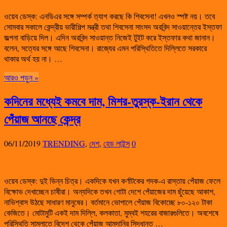
ওয়েব ডেস্ক: এনডিএর সঙ্গে সম্পর্ক ত্যাগ করছে কি শিবসেনা! এখনও স্পষ্ট নয়। তবে
সোমবার সকালে কেন্দ্রীয় ভারীশিল্প মন্ত্রী তথা শিবসেনা সাংসদ অরবিন্দ সাওয়ান্তের ইস্তফা
জল্পনা বাড়িয়ে দিল। এদিন অরবিন্দ সাওয়ান্ত নিজেই টুইট করে ইস্তফার কথা জানান।
বলেন, সত্যের সঙ্গে আছে শিবসেনা। রাজ্যের এমন পরিস্থিতিতে দিল্লিতে সরকারে
থাকার অর্থ হয় না। …
আরও পড়ুন »
কদিনের মধ্যেই কমবে দাম, মিশর-তুরস্ক-ইরান থেকে
পেঁয়াজ আনছে কেন্দ্র
06/11/2019
TRENDING
,
দেশ
,
হেড লাইন্স
0
ওয়েব ডেস্ক: দুই ভিন্ন চিত্র। একদিকে যখন কর্ণাটকের গদক-এ রাস্তায় পেঁয়াজ ফেলে
বিক্ষোভ দেখাচ্ছেন চাষীরা। অন্যদিকে তখন গোটা দেশে পেঁয়াজের দাম ছুঁয়েছে আকাশ,
নাভিশ্বাস উঠছে সাধারণ মানুষের। বর্তমানে ভোপালে পেঁয়াজ বিকোচ্ছে ৮০-১২০ টাকা
কেজিতে। মোটামুটি একই দাম দিল্লি, কলকাতা, মুম্বই শহরের বাজারগুলিতে। অবশেষে
পরিস্থিতি সামলাতে বিদেশ থেকে পেঁয়াজ আমদানির সিদ্ধান্ত …