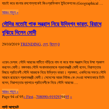
যাচাই করে বাংলার রসগোল্লাকেই জিওগ্রাফিকাল ইন্ডিকেশনের (Geographical …
আরও পড়ুন »
সৌদির মতোই পাক সন্ত্রাস নিয়ে উদ্বিগ্ন ভারত, রিয়াধে
বুঝিয়ে দিলেন মোদী
29/10/2019
TRENDING
,
দেশ
,
বিদেশ
0
ওয়েব ডেস্ক: সৌদি আরবের মাটিতে দাঁড়িয়ে নাম না করে পাক সন্ত্রাস নিয়ে উষ্মা প্রকাশ
করলেন মোদী। মঙ্গলবার সৌদি সংবাদমাধ্যমকে প্রধানমন্ত্রী মোদী বলেন, নিরাপত্তার
বিষয়ে প্রতিবেশী সৌদি আরবকে নিয়ে উদ্বিগ্ন ভারত। প্রসঙ্গত, একদিনের সফরে সৌদি
আরবে রয়েছেন প্রধানমন্ত্রী মোদী। সেদেশের আরব নিউজ-কে দেওয়া সাক্ষাতকারে তিনি
বলেন, নিরাপত্তার ব্যাপারে প্রতিবেশীকে নিয়ে সৌদি আরবের …
আরও পড়ুন »
Page 94 of 95
« First
...
70
80
90
«
91
92
93
94
95
»
লাস্ট আপডেট