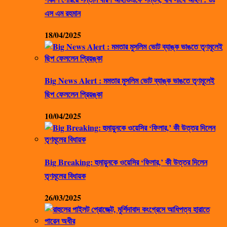
এস এম রহমান
18/04/2025
Big News Alert : মমতার মুসলিম ভোট ব্যাঙ্ক ভাঙতে তৃণমূলেই
ছিপ ফেললেন প্রিয়ঙ্কা
10/04/2025
Big Breaking: হুমায়ুনকে ওয়েসির ‘ফিলার,’ কী উত্তর দিলেন
তৃণমূলের বিধায়ক
26/03/2025