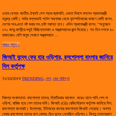
ওয়েব ডেস্ক: জাতীয় ঐক্যই দেশ গড়ার জ্বালানি, একতা দিবসে বললেন প্রধানমন্ত্রী
নরেন্দ্র মোদী। সর্দার বল্লবভাই পটেল স্মরণমঞ্চ থেকে বৃহস্পতিবারের ভাষণে মোদী বলেন,
দেশের অখণ্ডতা নষ্ট করার সব চেষ্টা পরাস্ত হবে। এদিন প্রধানমন্ত্রী বলেন, “অনুচ্ছেদ
৩৭০ জম্মু-কাশ্মীরে শুধুই বিচ্ছিন্নতাবাদ ও সন্ত্রাসবাদের জন্ম দিয়েছে। গত তিন দশকে ৪০
হাজারেরও বেশি মানুষ সেখানে সন্ত্রাসবাদে …
আরও পড়ুন »
জিআই যুদ্ধে ফের হার ওড়িশার, রসগোল্লা বাংলার জানিয়ে
দিল কর্তৃপক্ষ
31/10/2019
TRENDING
,
দেশ
,
হেড লাইন্স
0
নিজস্ব সংবাদদাতা: রসগোল্লা তাদের, দ্বিতীয়বার আবেদন করেও হালে পানি পেল না
ওড়িশা, খারিজ হয়ে গেল তাদের দাবি। জিআই (GI) রেজিস্ট্রেশন কর্তৃপক্ষ জানিয়ে দিল,
রসগোল্লা বাংলারই। উল্লেখ্য, ইতিমধ্যে বাংলার রসগোল্লা জিআই পেয়েছে। অবশ্য
সেবার রসগোল্লা তাদের বলে কোমর বেঁধে যুদ্ধে নেমেছিল ওড়িশাও। কিন্তু তথ্যপ্রমাণ