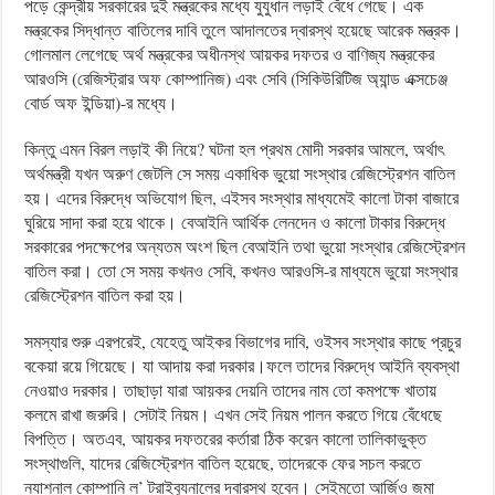
পড়ে কেন্দ্রীয় সরকারের দুই মন্ত্রকের মধ্যে যুযুধান লড়াই বেঁধে গেছে। এক
মন্ত্রকের সিদ্ধান্ত বাতিলের দাবি তুলে আদালতের দ্বারস্থ হয়েছে আরেক মন্ত্রক।
গোলমাল লেগেছে অর্থ মন্ত্রকের অধীনস্থ আয়কর দফতর ও বাণিজ্য মন্ত্রকের
আরওসি (রেজিস্ট্রার অফ কোম্পানিজ) এবং সেবি (সিকিউরিটিজ অ্যান্ড এক্সচেঞ্জ
বোর্ড অফ ইন্ডিয়া)-র মধ্যে।
কিন্তু এমন বিরল লড়াই কী নিয়ে? ঘটনা হল প্রথম মোদী সরকার আমলে, অর্থাৎ
অর্থমন্ত্রী যখন অরুণ জেটলি সে সময় একাধিক ভুয়ো সংস্থার রেজিস্ট্রেশন বাতিল
হয়। এদের বিরুদ্ধে অভিযোগ ছিল, এইসব সংস্থার মাধ্যমেই কালো টাকা বাজারে
ঘুরিয়ে সাদা করা হয়ে থাকে। বেআইনি আর্থিক লেনদেন ও কালো টাকার বিরুদ্ধে
সরকারের পদক্ষেপের অন্যতম অংশ ছিল বেআইনি তথা ভুয়ো সংস্থার রেজিস্ট্রেশন
বাতিল করা। তো সে সময় কখনও সেবি, কখনও আরওসি-র মাধ্যমে ভুয়ো সংস্থার
রেজিস্ট্রেশন বাতিল করা হয়।
সমস্যার শুরু এরপরেই, যেহেতু আইকর বিভাগের দাবি, ওইসব সংস্থার কাছে প্রচুর
বকেয়া রয়ে গিয়েছে। যা আদায় করা দরকার।ফলে তাদের বিরুদ্ধে আইনি ব্যবস্থা
নেওয়াও দরকার। তাছাড়া যারা আয়কর দেয়নি তাদের নাম তো কমপক্ষে খাতায়
কলমে রাখা জরুরি। সেটাই নিয়ম। এখন সেই নিয়ম পালন করতে গিয়ে বেঁধেছে
বিপত্তি। অতএব, আয়কর দফতরের কর্তারা ঠিক করেন কালো তালিকাভুক্ত
সংস্থাগুলি, যাদের রেজিস্ট্রেশন বাতিল হয়েছে, তাদেরকে ফের সচল করতে
ন্যাশনাল কোম্পানি ল’ ট্রাইব্যুনালের দ্বারস্থ হবেন। সেইমতো আর্জিও জমা