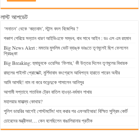
লাস্ট আপডেট
‘সনাতন’ থেকে ‘বহুতবাদ’, স্টান্স বদল বিজেপির ?
পঞ্চাশ পেরিয়ে সন্তান ধারণ আইভিএফে সম্ভব, বাধ সাধে আইন : ডঃ এস এম রহমান
Big News Alert : মমতার মুসলিম ভোট ব্যাঙ্ক ভাঙতে তৃণমূলেই ছিপ ফেললেন
প্রিয়ঙ্কা
Big Breaking: হুমায়ুনকে ওয়েসির ‘ফিলার,’ কী উত্তর দিলেন তৃণমূলের বিধায়ক
রাহুলের পাইলট প্রোজেক্ট, মুর্শিদাবাদ কংগ্রেসে আধিপত্য হারাতে পারেন অধীর
আমি আসছি! নাম না করে শুভেন্দুকে শাসালেন আনিসুর
আগামী সপ্তাহে শতাধিক ট্রেন বাতিল হাওড়া-বর্ধমান শাখায়
মহালয়ার মাহাত্ম্য কোথায়?
পুলিশ ডায়রির আগেই পোস্টমর্টেম! দাহ করার পর এফআইআর! বিস্মিত সুপ্রিম কোর্ট
চোরেদের মন্ত্রীসভা… কেন বলেছিলেন বাঙালিয়ানার প্রতীক