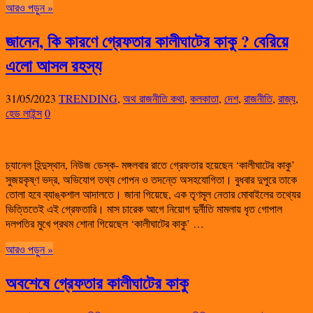
আরও পড়ুন »
জানেন, কি কারণে গ্রেফতার কালীঘাটের কাকু ? বেরিয়ে
এলো আসল রহস্য
31/05/2023
TRENDING
,
অথ রাজনীতি কথা
,
কলকাতা
,
দেশ
,
রাজনীতি
,
রাজ্য
,
হেড লাইন্স
0
চ্যানেল হিন্দুস্থান, নিউজ ডেস্ক- মঙ্গলবার রাতে গ্রেফতার হয়েছেন ‘কালীঘাটের কাকু’
সুজয়কৃষ্ণ ভদ্র, অভিযোগ তথ্য গোপন ও তদন্তে অসহযোগিতা। বুধবার দুপুরে তাকে
তোলা হবে ব্যাঙ্কশাল আদালতে। জানা গিয়েছে, এক তৃণমূল নেতার মোবাইলের তথ্যের
ভিত্তিতেই এই গ্রেফতারি। মাস চারেক আগে নিয়োগ দুর্নীতি মামলায় ধৃত গোপাল
দলপতির মুখে প্রথম শোনা গিয়েছেল ‘কালীঘাটের কাকু’ …
আরও পড়ুন »
অবশেষে গ্রেফতার কালীঘাটের কাকু