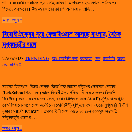
পাশের কয়েকটি দোকানেও ছড়ায় এই আগুন। অগ্নিদগ্ধ হয়ে এখনও পর্যন্ত প্রাণ
গিয়েছে একজনের। ইংরেজবাজারের রথবাড়ি এলাকায় নেতাজি …
আরও পড়ুন »
বিরোধীঐক্যের সুরে কেজরিওয়াল আসছে বাংলায়, বৈঠক
মুখ্যমন্ত্রীর সঙ্গে
22/05/2023
TRENDING
,
অথ রাজনীতি কথা
,
কলকাতা
,
দেশ
,
রাজনীতি
,
রাজ্য
,
হেড লাইন্স
0
চ্যানেল হিন্দুস্থান, নিউজ ডেস্ক- বিজেপিকে হারাতে চব্বিশের লোকসভা ভোটের
(LokSabha Election) আগে বিরোধীঐক্য শক্তিশালী করতে তৎপর বিজেপি
বিরোধীরা। তার একঝলক দেখা গেল, রবিবার দিল্লিতে আপ (AAP) সুপ্রিমো অরবিন্দ
কেজরিওয়ালের সঙ্গে দেখা করেছিলেন জেডি(ইউ) সুপ্রিমো তথা বিহারের মুখ্যমন্ত্রী নীতীশ
কুমার (Nitish Kumar)। তারপর তিনি দেখা করতে চলেছেন কংগ্রেস সভাপতি
মল্লিকার্জুন খাড়গের …
আরও পড়ুন »