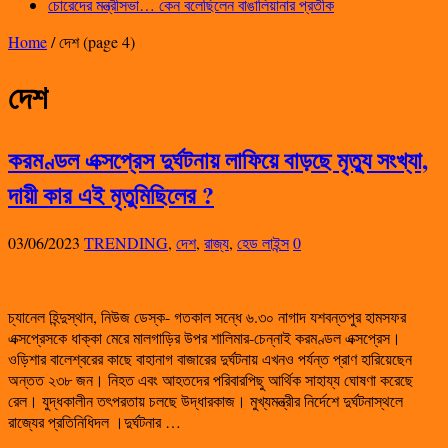
চোরেদের মন্ত্রীসভা… কেন বলেছিলেন বাঙালিয়ানার প্রতীক
Home
/
দেশ
(page 4)
দেশ
করমণ্ডল এক্সপ্রেস দুর্ঘটনায় লাফিয়ে বাড়ছে মৃত্যু সংখ্যা,
দায়ী কার এই মৃতুমিছিলের ?
03/06/2023
TRENDING
,
দেশ
,
রাজ্য
,
হেড লাইন্স
0
চ্যানেল হিন্দুস্থান, নিউজ ডেস্ক- গতকাল সন্ধে ৬.৩০ নাগাদ যশবন্তপুর হামসফর
এক্সপ্রেসকে ধাক্কা মেরে মালগাড়ির উপর শালিমার-চেন্নাই করমণ্ডল এক্সপ্রেস।
ওড়িশার বালেশ্বরের কাছে বাহানাগ বাজারের দুর্ঘটনায় এখনও পর্যন্ত প্রাণ হারিয়েছেন
অন্তত ২৩৮ জন। নিহত এবং আহতদের পরিবারপিছু আর্থিক সাহায্য ঘোষণা করেছে
রেল। যুদ্ধকালীন তৎপরতায় চলছে উদ্ধারকাজ। মুখ্যমন্ত্রীর নির্দেশে দুর্ঘটনাস্থলে
রাজ্যের প্রতিনিধিদল ।দুর্ঘটনার …