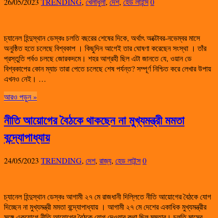
26/05/2023
TRENDING
,
খেলাধুলা
,
দেশ
,
হেড লাইন্স
0
চ্যানেল হিন্দুস্থান ডেস্কঃ চলতি বছরের শেষের দিকে, অর্থাৎ অক্টোবর-নভেম্বর মাসে
অনুষ্ঠিত হতে চলেছে বিশ্বকাপ । কিছুদিন আগেই তার ঘোষণা করেছেন সংস্থা । তাঁর
প্রস্তুতি পর্বও চলছে জোরকদমে। শহর আগ্রহী ছিল এটা জানতে যে, ওয়ান ডে
বিশ্বকাপের কোন ম্যাচ তারা পেতে চলেছে শেষ পর্যন্ত? সম্পূর্ণ নিশ্চিত করে লেখার উপায়
এখনও নেই। …
আরও পড়ুন »
নীতি আয়োগের বৈঠকে থাকছেন না মুখ্যমন্ত্রী মমতা
বন্দ্যোপাধ্যায়
24/05/2023
TRENDING
,
দেশ
,
রাজ্য
,
হেড লাইন্স
0
চ্যানেল হিন্দুস্থান ডেস্কঃ আগামী ২৭ মে রাজধানী দিল্লিতে নীতি আয়োগের বৈঠকে যোগ
দিচ্ছেন না মুখ্যমন্ত্রী মমতা বন্দ্যোপাধ্যায় । আগামী ২৭ মে দেশের একাধিক মুখ্যমন্ত্রীর
সঙ্গে একযোগে নীতি আয়োগের বৈঠকে যোগ দেওয়ার কথা ছিল মমতার। চলতি মাসের