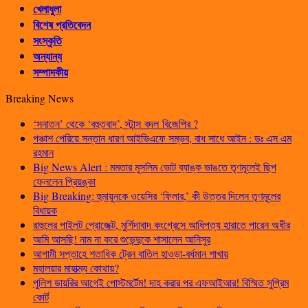
খেলাধুলা
বিশেষ প্রতিবেদন
সংস্কৃতি
অন্যান্য
সম্পাদকীয়
Breaking News
‘সনাতন’ থেকে ‘বহুতবাদ’, স্টান্স বদল বিজেপির ?
পঞ্চাশ পেরিয়ে সন্তান ধারণ আইভিএফে সম্ভব, বাধ সাধে আইন : ডঃ এস এম
রহমান
Big News Alert : মমতার মুসলিম ভোট ব্যাঙ্ক ভাঙতে তৃণমূলেই ছিপ
ফেললেন প্রিয়ঙ্কা
Big Breaking: হুমায়ুনকে ওয়েসির ‘ফিলার,’ কী উত্তর দিলেন তৃণমূলের
বিধায়ক
রাহুলের পাইলট প্রোজেক্ট, মুর্শিদাবাদ কংগ্রেসে আধিপত্য হারাতে পারেন অধীর
আমি আসছি! নাম না করে শুভেন্দুকে শাসালেন আনিসুর
আগামী সপ্তাহে শতাধিক ট্রেন বাতিল হাওড়া-বর্ধমান শাখায়
মহালয়ার মাহাত্ম্য কোথায়?
পুলিশ ডায়রির আগেই পোস্টমর্টেম! দাহ করার পর এফআইআর! বিস্মিত সুপ্রিম
কোর্ট