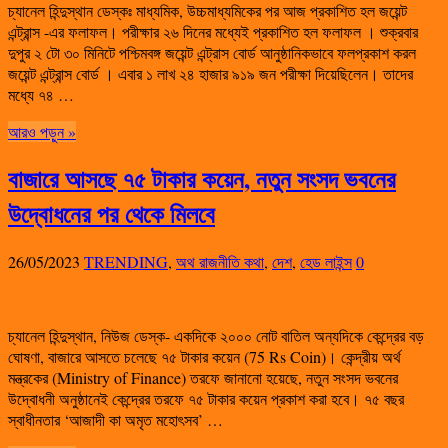
চ্যানেল হিন্দুস্থান ডেস্কঃ মাধ্যমিক, উচ্চমাধ্যমিকের পর আজ প্রকাশিত হল জয়েন্ট
এন্ট্রান্স -এর ফলাফল। পরীক্ষার ২৬ দিনের মধ্যেই প্রকাশিত হল ফলাফল । শুক্রবার
দুপুর ২ টো ৩০ মিনিটে পশ্চিমবঙ্গ জয়েন্ট এন্ট্রাস বোর্ড আনুষ্ঠানিকভাবে ফলপ্রকাশ করল
জয়েন্ট এন্ট্রান্স বোর্ড । এবার ১ লাখ ২৪ হাজার ৯১৯ জন পরীক্ষা দিয়েছিলেন। তাদের
মধ্যে ৭৪ …
আরও পড়ুন »
বাজারে আসছে ৭৫ টাকার কয়েন, নতুন সংসদ ভবনের
উদ্বোধনের পর থেকে মিলবে
26/05/2023
TRENDING
,
অথ রাজনীতি কথা
,
দেশ
,
হেড লাইন্স
0
চ্যানেল হিন্দুস্থান, নিউজ ডেস্ক- একদিকে ২০০০ নোট বাতিল অন্যদিকে কেন্দ্রের বড়
ঘোষণা, বাজারে আসতে চলেছে ৭৫ টাকার কয়েন (75 Rs Coin)। কেন্দ্রীয় অর্থ
মন্ত্রকের (Ministry of Finance) তরফে জানানো হয়েছে, নতুন সংসদ ভবনের
উদ্বোধনী অনুষ্ঠানেই কেন্দ্রের তরফে ৭৫ টাকার কয়েন প্রকাশ করা হবে। ৭৫ বছর
স্বাধীনতার ‘আজাদী কা অমৃত মহোৎসব’ …