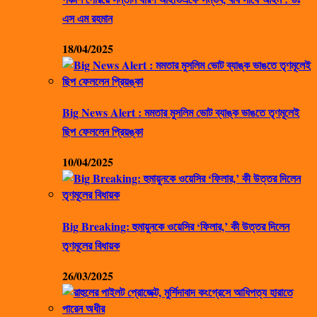
এস এম রহমান
18/04/2025
Big News Alert : মমতার মুসলিম ভোট ব্যাঙ্ক ভাঙতে তৃণমূলেই
ছিপ ফেললেন প্রিয়ঙ্কা
10/04/2025
Big Breaking: হুমায়ুনকে ওয়েসির ‘ফিলার,’ কী উত্তর দিলেন
তৃণমূলের বিধায়ক
26/03/2025