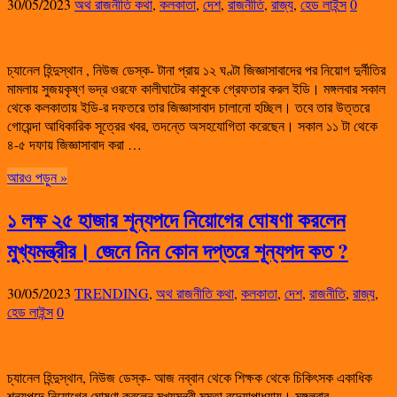
30/05/2023
অথ রাজনীতি কথা
,
কলকাতা
,
দেশ
,
রাজনীতি
,
রাজ্য
,
হেড লাইন্স
0
চ্যানেল হিন্দুস্থান , নিউজ ডেস্ক- টানা প্রায় ১২ ঘণ্টা জিজ্ঞাসাবাদের পর নিয়োগ দুর্নীতির
মামলায় সুজয়কৃষ্ণ ভদ্র ওরফে কালীঘাটের কাকুকে গ্রেফতার করল ইডি। মঙ্গলবার সকাল
থেকে কলকাতায় ইডি-র দফতরে তার জিজ্ঞাসাবাদ চালানো হচ্ছিল। তবে তার উত্তরে
গোয়েন্দা আধিকারিক সূত্রের খবর, তদন্তে অসহযোগিতা করেছেন। সকাল ১১ টা থেকে
৪-৫ দফায় জিজ্ঞাসাবাদ করা …
আরও পড়ুন »
১ লক্ষ ২৫ হাজার শূন্যপদে নিয়োগের ঘোষণা করলেন
মুখ্যমন্ত্রীর। জেনে নিন কোন দপ্তরে শূন্যপদ কত ?
30/05/2023
TRENDING
,
অথ রাজনীতি কথা
,
কলকাতা
,
দেশ
,
রাজনীতি
,
রাজ্য
,
হেড লাইন্স
0
চ্যানেল হিন্দুস্থান, নিউজ ডেস্ক- আজ নব্বান থেকে শিক্ষক থেকে চিকিৎসক একাধিক
শূন্যপদে নিয়োগের ঘোষণা করলেন মুখ্যমন্ত্রী মমতা বন্দ্যোপাধ্যায়। মঙ্গলবার