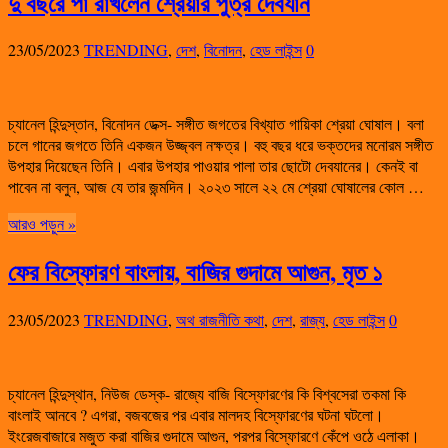
দু বছরে পা রাখলেন শ্রেয়ার পুত্র দেবযান
23/05/2023
TRENDING
,
দেশ
,
বিনোদন
,
হেড লাইন্স
0
চ্যানেল হিন্দুস্তান, বিনোদন ডেক্স- সঙ্গীত জগতের বিখ্যাত গায়িকা শ্রেয়া ঘোষাল। বলা
চলে গানের জগতে তিনি একজন উজ্জ্বল নক্ষত্র। বহু বছর ধরে ভক্তদের মনোরম সঙ্গীত
উপহার দিয়েছেন তিনি। এবার উপহার পাওয়ার পালা তার ছোটো দেবযানের। কেন‌ই বা
পাবেন না বলুন, আজ যে তার জন্মদিন। ২০২৩ সালে ২২ মে শ্রেয়া ঘোষালের কোল …
আরও পড়ুন »
ফের বিস্ফোরণ বাংলায়, বাজির গুদামে আগুন, মৃত ১
23/05/2023
TRENDING
,
অথ রাজনীতি কথা
,
দেশ
,
রাজ্য
,
হেড লাইন্স
0
চ্যানেল হিন্দুস্থান, নিউজ ডেস্ক- রাজ্যে বাজি বিস্ফোরণের কি বিশ্বসেরা তকমা কি
বাংলাই আনবে ? এগরা, বজবজের পর এবার মালদহ বিস্ফোরণের ঘটনা ঘটলো।
ইংরেজবাজারে মজুত করা বাজির গুদামে আগুন, পরপর বিস্ফোরণে কেঁপে ওঠে এলাকা।