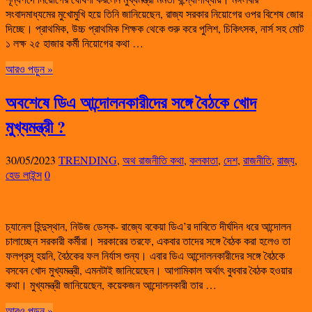
সংবাদমাধ্যমের মুখোমুখি হয়ে তিনি জানিয়েছেন, রাজ্য সরকার নিয়োগের ওপর বিশেষ জোর
দিচ্ছে। প্রাথমিক, উচ্চ প্রাথমিক শিক্ষক থেকে শুরু করে পুলিশ, চিকিৎসক, নার্স সহ মোট
১ লক্ষ ২৫ হাজার কর্মী নিয়োগের কথা …
আরও পড়ুন »
অবশেষে ডিএ আন্দোলনকারীদের সঙ্গে বৈঠকে খোদ
মুখ্যমন্ত্রী ?
30/05/2023
TRENDING
,
অথ রাজনীতি কথা
,
কলকাতা
,
দেশ
,
রাজনীতি
,
রাজ্য
,
হেড লাইন্স
0
চ্যানেল হিন্দুস্থান, নিউজ ডেস্ক- রাজ্যে বকেয়া ডিএ’র দাবিতে দীর্ঘদিন ধরে আন্দোলন
চালাচ্ছেন সরকারী কর্মীরা। সরকারের তরফে, একবার তাদের সঙ্গে বৈঠক করা হলেও তা
ফলপ্রসূ হয়নি, বৈঠকের ফল নির্যাস শুন্য। এবার ডিএ আন্দোলনকারীদের সঙ্গে বৈঠকে
বসবেন খোদ মুখ্যমন্ত্রী, এমনটাই জানিয়েছেন। আগামিকাল অর্থাৎ বুধবার বৈঠক হওয়ার
কথা। মুখ্যমন্ত্রী জানিয়েছেন, কয়েকজন আন্দোলনকারী তার …
আরও পড়ুন »