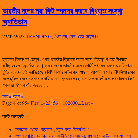
ভারতীয় দলের নয়া কিট স্পনসর করবে বিখ্যাত সংস্থা
অ্যাডিডাস
22/05/2023
TRENDING
,
খেলাধুলা
,
দেশ
,
হেড লাইন্স
0
চ্যানেল হিন্দুস্থান ডেস্কঃ এবার ভারতীয় ক্রিকেট দলের সঙ্গে গাঁটছড়া বাঁধছে বিখ্যাত
ক্রীড়াসংস্থা অ্যাডিডাস । এবার থেকে ভারতীয় দলের জার্সি স্পনসর করবে অ্যাডিডাস,
টুইট -এ এমনটাই জানিয়েছেন বিসিসিআই সচিব জয় শাহ । আগামী মাসেই বিসিসিআইয়ের
সঙ্গে চুক্তি সেরে ফেলবে অ্যাডিডাস। সুত্রের খবর, আপাতত ভারতীয় দলের প্রধান কিট
স্পনসর হিসাবে পাঁচ বছরের …
আরও পড়ুন »
Page 4 of 95
« First
...
«
2
3
4
5
6
»
10
20
30
...
Last »
লাস্ট আপডেট
‘সনাতন’ থেকে ‘বহুতবাদ’, স্টান্স বদল বিজেপির ?
পঞ্চাশ পেরিয়ে সন্তান ধারণ আইভিএফে সম্ভব, বাধ সাধে আইন : ডঃ এস এম