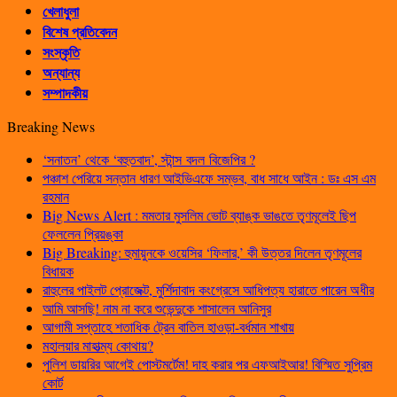
খেলাধুলা
বিশেষ প্রতিবেদন
সংস্কৃতি
অন্যান্য
সম্পাদকীয়
Breaking News
‘সনাতন’ থেকে ‘বহুতবাদ’, স্টান্স বদল বিজেপির ?
পঞ্চাশ পেরিয়ে সন্তান ধারণ আইভিএফে সম্ভব, বাধ সাধে আইন : ডঃ এস এম
রহমান
Big News Alert : মমতার মুসলিম ভোট ব্যাঙ্ক ভাঙতে তৃণমূলেই ছিপ
ফেললেন প্রিয়ঙ্কা
Big Breaking: হুমায়ুনকে ওয়েসির ‘ফিলার,’ কী উত্তর দিলেন তৃণমূলের
বিধায়ক
রাহুলের পাইলট প্রোজেক্ট, মুর্শিদাবাদ কংগ্রেসে আধিপত্য হারাতে পারেন অধীর
আমি আসছি! নাম না করে শুভেন্দুকে শাসালেন আনিসুর
আগামী সপ্তাহে শতাধিক ট্রেন বাতিল হাওড়া-বর্ধমান শাখায়
মহালয়ার মাহাত্ম্য কোথায়?
পুলিশ ডায়রির আগেই পোস্টমর্টেম! দাহ করার পর এফআইআর! বিস্মিত সুপ্রিম
কোর্ট