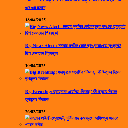
এস এম রহমান
18/04/2025
Big News Alert : মমতার মুসলিম ভোট ব্যাঙ্ক ভাঙতে তৃণমূলেই
ছিপ ফেললেন প্রিয়ঙ্কা
10/04/2025
Big Breaking: হুমায়ুনকে ওয়েসির ‘ফিলার,’ কী উত্তর দিলেন
তৃণমূলের বিধায়ক
26/03/2025