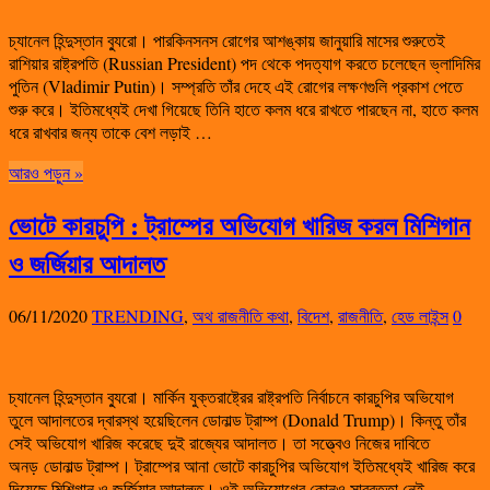
চ্যানেল হিন্দুস্তান ব্যুরো। পারকিনসনস রোগের আশঙ্কায় জানুয়ারি মাসের শুরুতেই
রাশিয়ার রাষ্ট্রপতি (Russian President) পদ থেকে পদত্যাগ করতে চলেছেন ভ্লাদিমির
পুতিন (Vladimir Putin)। সম্প্রতি তাঁর দেহে এই রোগের লক্ষণগুলি প্রকাশ পেতে
শুরু করে। ইতিমধ্যেই দেখা গিয়েছে তিনি হাতে কলম ধরে রাখতে পারছেন না, হাতে কলম
ধরে রাখবার জন্য তাকে বেশ লড়াই …
আরও পড়ুন »
ভোটে কারচুপি : ট্রাম্পের অভিযোগ খারিজ করল মিশিগান
ও জর্জিয়ার আদালত
06/11/2020
TRENDING
,
অথ রাজনীতি কথা
,
বিদেশ
,
রাজনীতি
,
হেড লাইন্স
0
চ্যানেল হিন্দুস্তান ব্যুরো। মার্কিন যুক্তরাষ্ট্রের রাষ্ট্রপতি নির্বাচনে কারচুপির অভিযোগ
তুলে আদালতের দ্বারস্থ হয়েছিলেন ডোনাল্ড ট্রাম্প (Donald Trump)। কিন্তু তাঁর
সেই অভিযোগ ‌খারিজ করেছে দুই রাজ্যের আদালত। তা সত্ত্বেও নিজের দাবিতে
অনড় ডোনাল্ড ট্রাম্প। ট্রাম্পের আনা ভোটে কারচুপির অভিযোগ ইতিমধ্যেই খারিজ করে
দিয়েছে মিশিগান ও জর্জিয়ার আদালত। ওই অভিযোগের কোনও সারবত্তা নেই …