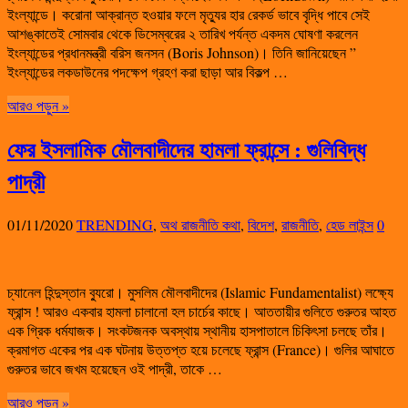
ইংল্যান্ডে। করোনা আক্রান্ত হওয়ার ফলে মৃত্যুর হার রেকর্ড ভাবে বৃদ্ধি পাবে সেই
আশঙ্কাতেই সোমবার থেকে ডিসেম্বরের ২ তারিখ পর্যন্ত একদম ঘোষণা করলেন
ইংল্যান্ডের প্রধানমন্ত্রী বরিস জনসন (Boris Johnson)। তিনি জানিয়েছেন ”
ইংল্যান্ডের লকডাউনের পদক্ষেপ গ্রহণ করা ছাড়া আর বিকল্প …
আরও পড়ুন »
ফের ইসলামিক মৌলবাদীদের হামলা ফ্রান্সে : গুলিবিদ্ধ
পাদ্রী
01/11/2020
TRENDING
,
অথ রাজনীতি কথা
,
বিদেশ
,
রাজনীতি
,
হেড লাইন্স
0
চ্যানেল হিন্দুস্তান ব্যুরো। মুসলিম মৌলবাদীদের (Islamic Fundamentalist) লক্ষ্যে
ফ্রান্স ! আরও একবার হামলা চালানো হল চার্চের কাছে। আততায়ীর গুলিতে গুরুতর আহত
এক গ্রিক ধর্মযাজক। সংকটজনক অবস্থায় স্থানীয় হাসপাতালে চিকিৎসা চলছে তাঁর।
ক্রমাগত একের পর এক ঘটনায় উত্তপ্ত হয়ে চলেছে ফ্রান্স (France)। গুলির আঘাতে
গুরুতর ভাবে জখম হয়েছেন ওই পাদ্রী, তাকে …
আরও পড়ুন »