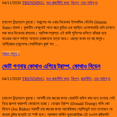
04/11/2020
TRENDING
,
অথ রাজনীতি কথা
,
বিদেশ
,
হেড লাইন্স
0
চ্যানেল হিন্দুস্তান ব্যুরো। ফ্রান্সের পর এবার ভিয়েনায় ইসলামিক স্টেটের (Islamic
State) হামলা। কুজটিম ফেজুলাই নামে বছর কুড়ির এক ব্যক্তি এলোপাথাড়ি গুলি চালাতে
শুরু করে ভিয়েনার রাস্তায়। প্রশিক্ষণপ্রাপ্ত এই জঙ্গি পুলিশের গুলিতে ঝাঁঝরা হয়ে
যাওয়ার আগে পর্যন্ত অন্তত চারজনকে হত্যা করে। এছাড়া জখম হন বহু মানুষ।
অস্ট্রিয়ার চ্যান্সেলর সেবাস্টিয়ান কুর্জ গত …
আরও পড়ুন »
ভোট গণনায় কোথাও এগিয়ে ট্রাম্প, কোথাও বিডেন
04/11/2020
TRENDING
,
অথ রাজনীতি কথা
,
বিদেশ
,
রাজনীতি
,
হেড লাইন্স
0
চ্যানেল হিন্দুস্তান ব্যুরো। আগামী চার বছরের জন্য হোয়াইট হাউস কার হতে চলেছে সেই
নিয়ে জল্পনা ক্রমশই জোরালো হচ্ছে। ডোনাল্ড ট্রাম্প (Donald Trump) নাকি জো
বিডেন (Joe Biden) পরবর্তী চার বছরের জন্য আমেরিকার প্রেসিডেন্ট হতে চলেছেন কে
কয়েক ঘন্টার মধ্যেই তা স্পষ্ট হবে। প্রসঙ্গত মার্কিন যুক্তরাষ্ট্রের এই ৪৬তম রাষ্ট্রপতি