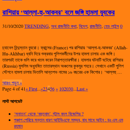
রাশিয়ায় ‘আল্লা-হু-আকবর’ বলে জঙ্গি হামলা যুবকের
31/10/2020
TRENDING
,
অথ রাজনীতি কথা
,
বিদেশ
,
রাজনীতি
,
হেড লাইন্স
0
চ্যানেল হিন্দুস্তান ব্যুরো। ফ্রান্সের (France) পর রাশিয়ায় ‘আল্লা-হু-আকবর’ (Allah-
Hu-Akhbar) ধ্বনি দিয়ে শুক্রবার পুলিশকর্মীদের উপর হামলা চালায় এক জঙ্গি।
তারপরই তাকে গুলি করে খতম করেন নিরাপত্তারক্ষীরা। হামলার ঘটনাটি ঘটেছে রাশিয়ার
(Russia) মুসলিম অধ্যুষিত তাতারস্থান অঞ্চলের কুকমুর শহরে। সেখানে একটি পুলিশ
স্টেশনে হামলা চালায় ভিতালি আন্তপভ নামের ১৬ বছরের এক কিশোর। ‘আল্লহু …
আরও পড়ুন »
Page 4 of 41
« First
...
«
2
3
4
5
6
»
10
20
30
...
Last »
লাস্ট আপডেট
‘সনাতন’ থেকে ‘বহুতবাদ’, স্টান্স বদল বিজেপির ?
পঞ্চাশ পেরিয়ে সন্তান ধারণ আইভিএফে সম্ভব, বাধ সাধে আইন : ডঃ এস এম
রহমান