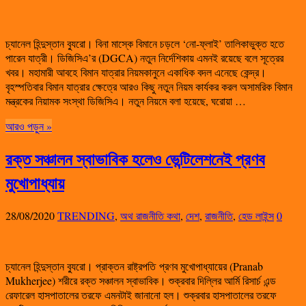
চ্যানেল হিন্দুস্তান ব্যুরো। বিনা মাস্কে বিমানে চড়লে ‘নো-ফ্লাই’ তালিকাভুক্ত হতে
পারেন যাত্রী। ডিজিসিএ’র (DGCA) নতুন নির্দেশিকায় এমনই রয়েছে বলে সূত্রের
খবর। মহামারী আবহে বিমান যাত্রার নিয়মকানুনে একাধিক বদল এনেছে কেন্দ্র।
বৃহস্পতিবার বিমান যাত্রার ক্ষেত্রে আরও কিছু নতুন নিয়ম কার্যকর করল অসামরিক বিমান
মন্ত্রকের নিয়ামক সংস্থা ডিজিসিএ। নতুন নিয়মে বলা হয়েছে, ঘরোয়া …
আরও পড়ুন »
রক্ত সঞ্চালন স্বাভাবিক হলেও ভেন্টিলেশনেই প্রণব
মুখোপাধ্যায়
28/08/2020
TRENDING
,
অথ রাজনীতি কথা
,
দেশ
,
রাজনীতি
,
হেড লাইন্স
0
চ্যানেল হিন্দুস্তান ব্যুরো।‌ প্রাক্তন রাষ্ট্রপতি প্রণব মুখোপাধ্যায়ের (Pranab
Mukherjee) শরীরে রক্ত সঞ্চালন স্বাভাবিক। শুক্রবার দিল্লির আর্মি রিসার্চ এন্ড
রেফারেল হাসপাতালের তরফে এমনটাই জানানো হল। শুক্রবার হাসপাতালের তরফে