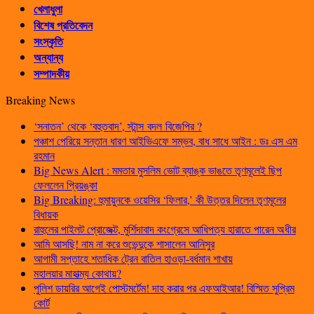
খেলাধুলা
বিশেষ প্রতিবেদন
সংস্কৃতি
অন্যান্য
সম্পাদকীয়
Breaking News
‘সনাতন’ থেকে ‘বহুতবাদ’, স্টান্স বদল বিজেপির ?
পঞ্চাশ পেরিয়ে সন্তান ধারণ আইভিএফে সম্ভব, বাধ সাধে আইন : ডঃ এস এম
রহমান
Big News Alert : মমতার মুসলিম ভোট ব্যাঙ্ক ভাঙতে তৃণমূলেই ছিপ
ফেললেন প্রিয়ঙ্কা
Big Breaking: হুমায়ুনকে ওয়েসির ‘ফিলার,’ কী উত্তর দিলেন তৃণমূলের
বিধায়ক
রাহুলের পাইলট প্রোজেক্ট, মুর্শিদাবাদ কংগ্রেসে আধিপত্য হারাতে পারেন অধীর
আমি আসছি! নাম না করে শুভেন্দুকে শাসালেন আনিসুর
আগামী সপ্তাহে শতাধিক ট্রেন বাতিল হাওড়া-বর্ধমান শাখায়
মহালয়ার মাহাত্ম্য কোথায়?
পুলিশ ডায়রির আগেই পোস্টমর্টেম! দাহ করার পর এফআইআর! বিস্মিত সুপ্রিম
কোর্ট