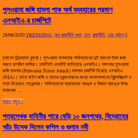
পুলওয়ামা জঙ্গি হামলা পাক অর্থ ব্যবহারের প্রমাণ
এনআইএ-র চার্জশিটে
28/08/2020
TRENDING
,
অথ রাজনীতি কথা
,
দেশ
,
রাজনীতি
,
হেড লাইন্স
0
চ্যানেল হিন্দুস্তান ব্যুরো। পুলওয়ামা নাশকতায় পাকিস্তানের দুই ব্যাংকে টাকা জমা
করতে বলেছিল জঙ্গিরা। চার্জশিটে এমনটাই জানিয়েছে এনআইএ। মঙ্গলবার পুলওয়ামা
জঙ্গি হামলার (Pulwama Terror Attack) মামলায় চার্জশিট দিয়েছে এনআইএ
(NIA)। তাতে জইশ জঙ্গি ও তাদের হ্যান্ডলারদের মধ্যে কথোপকথনের ট্রান্সস্ক্রিপ্ট ও
তথ্য দিয়েছেন গোয়েন্দারা। পাকিস্তানের অ্যালায়েড ব্যাঙ্ক ও মিজান ব্যাঙ্কে উমর
ফারুকের …
আরও পড়ুন »
পত্রলেখক বাহিনীর পায়ে বেড়ি ১০ জনপথের, বিদ্রোহের
আঁচ উস্কে দিলেন কপিল ও গুলাম নবী