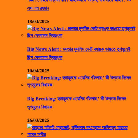
এস এম রহমান
18/04/2025
Big News Alert : মমতার মুসলিম ভোট ব্যাঙ্ক ভাঙতে তৃণমূলেই
ছিপ ফেললেন প্রিয়ঙ্কা
10/04/2025
Big Breaking: হুমায়ুনকে ওয়েসির ‘ফিলার,’ কী উত্তর দিলেন
তৃণমূলের বিধায়ক
26/03/2025