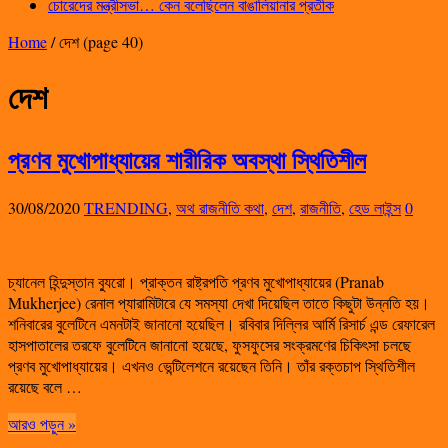
চোরেদের মন্ত্রীসভা… কেন বলেছিলেন বাঙালিয়ানার প্রতীক
Home
/
দেশ
(page 40)
দেশ
প্রণব মুখোপাধ্যায়ের শারীরিক অবস্থা স্থিতিশীল
30/08/2020
TRENDING
,
অথ রাজনীতি কথা
,
দেশ
,
রাজনীতি
,
হেড লাইন্স
0
চ্যানেল হিন্দুস্তান ব্যুরো। প্রাক্তন রাষ্ট্রপতি প্রণব মুখোপাধ্যায়ের (Pranab
Mukherjee) রেনাল প্যারামিটারে যে সমস্যা দেখা দিয়েছিল তাতে কিছুটা উন্নতি হয়।
শনিবারের বুলেটিনে এমনটাই জানানো হয়েছিল। রবিবার দিল্লির আর্মি রিসার্চ এন্ড রেফারেল
হাসপাতালের তরফে বুলেটিনে জানানো হয়েছে, ফুসফুসের সংক্রমণের চিকিৎসা চলছে
প্রণব মুখোপাধ্যায়ের। এখনও ভেন্টিলেশনে রয়েছেন তিনি। তাঁর রক্তচাপ স্থিতিশীল
রয়েছে বলে …
আরও পড়ুন »