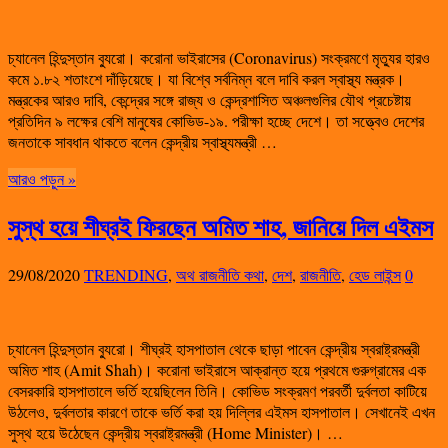
চ্যানেল হিন্দুস্তান ব্যুরো। করোনা ভাইরাসের (Coronavirus) সংক্রমণে মৃত্যুর হারও
কমে ১.৮২ শতাংশে দাঁড়িয়েছে। যা বিশ্বে সর্বনিম্ন বলে দাবি করল স্বাস্থ্য মন্ত্রক।
মন্ত্রকের আরও দাবি, কেন্দ্রের সঙ্গে রাজ্য ও কেন্দ্রশাসিত অঞ্চলগুলির যৌথ প্রচেষ্টায়
প্রতিদিন ৯ লক্ষের বেশি মানুষের কোভিড-১৯. পরীক্ষা হচ্ছে দেশে। তা সত্ত্বেও দেশের
জনতাকে সাবধান থাকতে বলেন কেন্দ্রীয় স্বাস্থ্যমন্ত্রী …
আরও পড়ুন »
সুস্থ হয়ে শীঘ্রই ফিরছেন অমিত শাহ, জানিয়ে দিল এইমস
29/08/2020
TRENDING
,
অথ রাজনীতি কথা
,
দেশ
,
রাজনীতি
,
হেড লাইন্স
0
চ্যানেল হিন্দুস্তান ব্যুরো। শীঘ্রই হাসপাতাল থেকে ছাড়া পাবেন কেন্দ্রীয় স্বরাষ্ট্রমন্ত্রী
অমিত শাহ (Amit Shah)। করোনা ভাইরাসে আক্রান্ত হয়ে প্রথমে গুরুগ্রামের এক
বেসরকারি হাসপাতালে ভর্তি হয়েছিলেন তিনি। কোভিড সংক্রমণ পরবর্তী দুর্বলতা কাটিয়ে
উঠলেও, দুর্বলতার কারণে তাকে ভর্তি করা হয় দিল্লির এইমস হাসপাতাল। সেখানেই এখন
সুস্থ হয়ে উঠেছেন কেন্দ্রীয় স্বরাষ্ট্রমন্ত্রী (Home Minister)। …