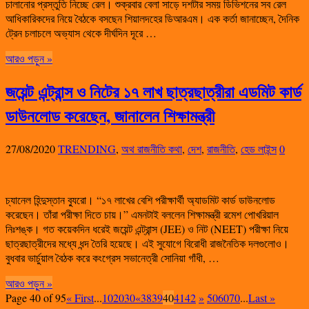
চালানোর প্রস্তুতি নিচ্ছে রেল। শুক্রবার বেলা সাড়ে দশটার সময় ডিভিশনের সব রেল
আধিকারিকদের নিয়ে বৈঠকে বসছেন শিয়ালদহের ডিআরএম। এক কর্তা জানাচ্ছেন, দৈনিক
ট্রেন চলাচলে অভ্যাস থেকে দীর্ঘদিন দূরে …
আরও পড়ুন »
জয়েন্ট এন্ট্রান্স ও নিটের ১৭ লাখ ছাত্রছাত্রীরা এডমিট কার্ড
ডাউনলোড করেছেন, জানালেন শিক্ষামন্ত্রী
27/08/2020
TRENDING
,
অথ রাজনীতি কথা
,
দেশ
,
রাজনীতি
,
হেড লাইন্স
0
চ্যানেল হিন্দুস্তান ব্যুরো। “১৭ লাখের বেশি পরীক্ষার্থী অ্যাডমিট কার্ড ডাউনলোড
করেছেন। তাঁরা পরীক্ষা দিতে চায়।” এমনটাই বললেন শিক্ষামন্ত্রী রমেশ পোখরিয়াল
নিঃশঙ্ক। গত কয়েকদিন ধরেই জয়েন্ট এন্ট্রান্স (JEE) ও নিট (NEET) পরীক্ষা নিয়ে
ছাত্রছাত্রীদের মধ্যে ধন্দ তৈরি হয়েছে। এই সুযোগে বিরোধী রাজনৈতিক দলগুলোও।
বুধবার ভার্চুয়াল বৈঠক করে কংগ্রেস সভানেত্রী সোনিয়া গাঁধী, …
আরও পড়ুন »
Page 40 of 95
« First
...
10
20
30
«
38
39
40
41
42
»
50
60
70
...
Last »