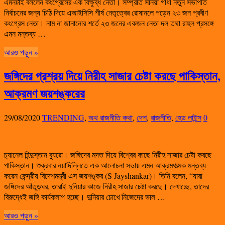
এমনটাই বললেন কংগ্রেসের এক বিক্ষুব্ধ নেতা। সম্প্রতি সনিয়া গাঁধী নতুন সভাপতি
নির্বাচনের জন্য চিঠি দিয়ে এআইসিসি শীর্ষ নেতৃত্বের রোষানলে পড়েন ২৩ জন প্রবীণ
কংগ্রেস নেতা। নাম না জানানোর শর্তে ২৩ জনের একজন নেতা দল তথা রাহুল প্রসঙ্গে
এমন মন্তব্য …
আরও পড়ুন »
জঙ্গিদের প্রশ্রয় দিয়ে নিরীহ সাজার চেষ্টা করছে পাকিস্তান,
আক্রমণ জয়শঙ্করের
29/08/2020
TRENDING
,
অথ রাজনীতি কথা
,
দেশ
,
রাজনীতি
,
হেড লাইন্স
0
চ্যানেল হিন্দুস্তান ব্যুরো। জঙ্গিদের মদত দিয়ে বিশ্বের কাছে নিরীহ সাজার চেষ্টা করছে
পাকিস্তান। শুক্রবার নয়াদিল্লিতে এক আলোচনা সভায় এমন আক্রমণাত্মক মন্তব্য
করেন কেন্দ্রীয় বিদেশমন্ত্রী এস জয়শঙ্কর (S Jayshankar)। তিনি বলেন, “যারা
জঙ্গিদের আঁতুড়ঘর, তারাই দুনিয়ার কাজে নিরীহ সাজার চেষ্টা করছে। দেখাচ্ছে, তাদের
বিরুদ্ধেই জঙ্গি কার্যকলাপ হচ্ছে। দুনিয়ার চোখে নিজেদের ভাল …
আরও পড়ুন »