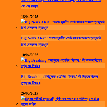
এস এম রহমান
18/04/2025
Big News Alert : মমতার মুসলিম ভোট ব্যাঙ্ক ভাঙতে তৃণমূলেই
ছিপ ফেললেন প্রিয়ঙ্কা
10/04/2025
Big Breaking: হুমায়ুনকে ওয়েসির ‘ফিলার,’ কী উত্তর দিলেন
তৃণমূলের বিধায়ক
26/03/2025