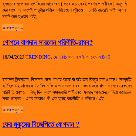
ধুমধামের সঙ্গে করা হল বিয়ের আয়োজন। তবে অনেকেরই প্রশ্ন পাত্রী কে? অনুগামী
দের সঙ্গে এর আগেই পাত্রীর পরিচয় করিয়েছেন প্রীতম । চলতি বছরেই আইএসএল
চ্যাম্পিয়ন হওয়ার পরই, …
আরও পড়ুন »
গোপনে বাগদান সারলেন পরিণীতি-রাঘব?
18/04/2023
TRENDING
,
দেশ
,
বিনোদন
,
রাজনীতি
,
হেড লাইন্স
0
চ্যানেল হিন্দুস্তান, বিনোদন ডেক্স- কথায় আছে যা রটে তার কিছুটা হলেও ঘটে। সম্প্রতি
রটেছিল এই মাসের দশ তারিখ নাকি আপ সাংসদ রাঘব চাড্ডার সঙ্গে বাগদান সেরে ফেলবেন
পরিণীতি চোপড়। কিছু দিন আগে সমাজবাদী পার্টি নেতা ফাহাদ আহমেদকে বিয়ে করেছেন
স্বরা ভাস্কর। এবার আবারও কী এক হচ্ছে রাজনীতি ও বলিউড? এই …
আরও পড়ুন »
ফের মুকুলের বিজেপিতে যোগদান ?