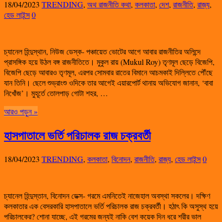
18/04/2023
TRENDING
,
অথ রাজনীতি কথা
,
কলকাতা
,
দেশ
,
রাজনীতি
,
রাজ্য
,
হেড লাইন্স
0
চ্যানেল হিন্দুস্থান, নিউজ ডেস্ক- পঞ্চায়েত ভোটের আগে আবার রাজনীতির অলিন্দে
প্রাসঙ্গিক হয়ে উঠল বঙ্গ রাজনীতিতে। মুকুল রায় (Mukul Roy) তৃণমূল ছেড়ে বিজেপি,
বিজেপি ছেড়ে আবারও তৃণমূল, এরপর সোমবার রাতের বিমানে আচমকাই দিল্লিতে পৌঁছে
যান তিনি। ছেলে শুভ্রাংশু ওদিকে তার আগেই এয়ারপোর্ট থানায় অভিযোগ জানান, ‘বাবা
নিখোঁজ’। মুহূর্তে তোলপাড় গোটা শহর, …
আরও পড়ুন »
হাসপাতালে ভর্তি পরিচালক রাজ চক্রবর্তী
18/04/2023
TRENDING
,
কলকাতা
,
বিনোদন
,
রাজনীতি
,
রাজ্য
,
হেড লাইন্স
0
চ্যানেল হিন্দুস্তান, বিনোদন ডেক্স- গরমে এমনিতেই নাজেহাল অবস্থা সকলের। দক্ষিণ
কলকাতার এক বেসরকারি হাসপাতালে ভর্তি পরিচালক রাজ চক্রবর্তী। হঠাৎ কি অসুস্থ হয়ে
পরিচালকের? শোনা যাচ্ছে, এই গরমের জন্যই নাকি বেশ কয়েক দিন ধরে শরীর ভাল