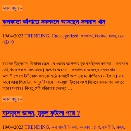
আরও পড়ুন »
কলকাতা কাঁপাতে সদলবলে আসছেন সলমান খান
19/04/2023
TRENDING
,
Uncategorized
,
কলকাতা
,
বিনোদন
,
রাজ্য
,
হেড
লাইন্স
0
চ্যানেল হিন্দুস্তান, বিনোদন ডেক্স- যে খবরের অপেক্ষায় বুক বাঁধছিলেন ফ্যানরা। অবশেষে
সেই খবরে পরলো সিলমোহর। জল্পনার অবসান। কলকাতায় আসছেন সলমন খান।
আগামী ১৩ মে ইস্টবেঙ্গল ক্লাবের মাঠে কনসার্টে অংশ নেবেন বলিউডের ভাইজান। এর
আগে জানা গিয়েছিল, জানুয়ারি মাসে ‘দ্য-ব্যাং’ ট্যুরের অংশ হিসেবে কলকাতায় আসতে
পারেন সলমন। কিন্তু সেই পরিকল্পনা ভেস্তে …
আরও পড়ুন »
ঘাসফুলে ভাঙ্গন, মুকুল ফুটলো পদ্মে ?
19/04/2023
TRENDING
,
অথ রাজনীতি কথা
,
কলকাতা
,
দেশ
,
রাজনীতি
,
রাজ্য
,