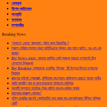
খেলাধুলা
বিশেষ প্রতিবেদন
সংস্কৃতি
অন্যান্য
সম্পাদকীয়
Breaking News
‘সনাতন’ থেকে ‘বহুতবাদ’, স্টান্স বদল বিজেপির ?
পঞ্চাশ পেরিয়ে সন্তান ধারণ আইভিএফে সম্ভব, বাধ সাধে আইন : ডঃ এস এম
রহমান
Big News Alert : মমতার মুসলিম ভোট ব্যাঙ্ক ভাঙতে তৃণমূলেই ছিপ
ফেললেন প্রিয়ঙ্কা
Big Breaking: হুমায়ুনকে ওয়েসির ‘ফিলার,’ কী উত্তর দিলেন তৃণমূলের
বিধায়ক
রাহুলের পাইলট প্রোজেক্ট, মুর্শিদাবাদ কংগ্রেসে আধিপত্য হারাতে পারেন অধীর
আমি আসছি! নাম না করে শুভেন্দুকে শাসালেন আনিসুর
আগামী সপ্তাহে শতাধিক ট্রেন বাতিল হাওড়া-বর্ধমান শাখায়
মহালয়ার মাহাত্ম্য কোথায়?
পুলিশ ডায়রির আগেই পোস্টমর্টেম! দাহ করার পর এফআইআর! বিস্মিত সুপ্রিম
কোর্ট