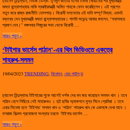
চ্যানেল হিন্দুস্থান, নিউজ ডেস্ক- তৃণমূল জাতীয় দলের তকমা খোয়ানোর পর মুখ্যমন্ত্রী
মমতা বন্দ্যোপাধ্যায় নাকি স্বরাষ্ট্রমন্ত্রী অমিত শাহকে ফোন করেছিলেন। এই প্রশ্নে
নতুন করে রাজ্য রাজনীতি তোলপাড়। বিরোধী দলনেতার এই দাবি সম্পূর্ণ মিথ্যা, এমনই
বক্তব্য দেন মুখ্যমন্ত্রী মমতা বন্দ্যোপাধ্যায়ের। পালটা শুভেন্দু আবার বললেন, “যথাসময়ে
প্রমাণ দেব।” মঙ্গলবার সিঙ্গুরের সভা থেকে বিরোধী …
আরও পড়ুন »
‘টাইগার ভার্সেস পাঠান’-এর থিম ভিডিওতে একত্রে
শাহরুখ-সলমন
19/04/2023
TRENDING
,
বিনোদন
,
হেড লাইন্স
0
চ্যানেল হিন্দুস্থানঃ টাইগারের লুকে আগেই দর্শক দের মন জয় করেছেন সলমন খান । তবে
পাঠান বেশে পিছিয়ে নেই সাহারুখও । দুই ছবির অ্যাকশনে মুগ্ধ সিনে প্রেমিরা । তবে
এবার সিনেমা হলে ‘টাইগার’ সলমন খান ও ‘পাঠান’ শাহরুখ খান কে একসঙ্গে দেখা যাবে ।
যশরাজ ফিল্মস প্রযোজনা সংস্থার তরফে ‘টাইগার ভার্সেস …
আরও পড়ুন »