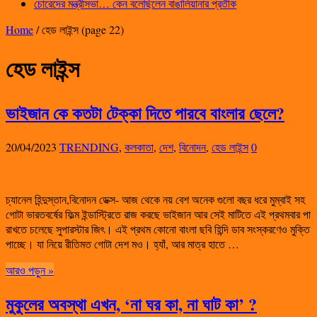
চোরেদের মন্ত্রীসভা… কেন বলেছিলেন বাঙালিয়ানার প্রতীক
Home
/
হেড লাইন্স
(page 22)
হেড লাইন্স
ভাইজান কে কতটা টেক্কা দিতে পারবে বাংলার ছেলে?
20/04/2023
TRENDING
,
কলকাতা
,
দেশ
,
বিনোদন
,
হেড লাইন্স
0
চ্যানেল হিন্দুস্তান,বিনোদন ডেক্স- আজ থেকে নয় বেশ অনেক গুলো বছর ধরে মুম্বাই সহ
গোটা ভারতবর্ষের ফিল্ম ইন্ডাস্ট্রিতে রাজ করছে ভাইজান আর সেই মাটিতে এই প্রথমবার পা
রাখতে চলেছে সুপারস্টার জিৎ। এই প্রথম কোনো বাংলা ছবি হিন্দি ডাব সংস্করণেও মুক্তি
পাচ্ছে। যা নিয়ে রীতিমত গোটা দেশ ম‌ও। হ্যাঁ, আর মাত্র হাতে …
আরও পড়ুন »
মুকুলের অবস্থা এখন, ‘না ঘর কা, না ঘাট কা’ ?