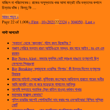
যাচ্ছিল না পরিচালকের। রাজের অসুস্থতার খবর আসা মাত্রই তাঁর ভক্তদের কপালে
চিন্তার ভাঁজ। কিন্তু কি …
আরও পড়ুন »
Page 22 of 1,008
« First
...
10
«
20
21
22
23
24
»
30
40
50
...
Last »
লাস্ট আপডেট
‘সনাতন’ থেকে ‘বহুতবাদ’, স্টান্স বদল বিজেপির ?
পঞ্চাশ পেরিয়ে সন্তান ধারণ আইভিএফে সম্ভব, বাধ সাধে আইন : ডঃ এস এম
রহমান
Big News Alert : মমতার মুসলিম ভোট ব্যাঙ্ক ভাঙতে তৃণমূলেই ছিপ
ফেললেন প্রিয়ঙ্কা
Big Breaking: হুমায়ুনকে ওয়েসির ‘ফিলার,’ কী উত্তর দিলেন তৃণমূলের
বিধায়ক
রাহুলের পাইলট প্রোজেক্ট, মুর্শিদাবাদ কংগ্রেসে আধিপত্য হারাতে পারেন অধীর
আমি আসছি! নাম না করে শুভেন্দুকে শাসালেন আনিসুর
আগামী সপ্তাহে শতাধিক ট্রেন বাতিল হাওড়া-বর্ধমান শাখায়
মহালয়ার মাহাত্ম্য কোথায়?
পুলিশ ডায়রির আগেই পোস্টমর্টেম! দাহ করার পর এফআইআর! বিস্মিত সুপ্রিম
কোর্ট
চোরেদের মন্ত্রীসভা… কেন বলেছিলেন বাঙালিয়ানার প্রতীক