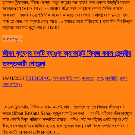
চ্যানেল হিন্দুস্থান, নিউজ ডেস্ক- নতুন সপ্তাহ শুরু হতেই ফের একবার ঊর্ধ্বমুখী করোনা
সংক্রমণ(COVID-19)। ১০ হাজারে গণ্ডিতেই পৌছালো দেশের দৈনিক করোনা
সংক্রমণ। মঙ্গলবার দেশে দৈনিক করোনা আক্রান্তের সংখ্যা ৭ হাজারের গণ্ডিতে ছিল,
আজ তা ফের একধাক্কায় বেড়ে সাড়ে ১০ হাজারে বেড়ে দাঁড়িয়েছে। তবে দিন দিন চিন্তা
বাড়াচ্ছে করোনায় মৃত্যু হার (COVID …
আরও পড়ুন »
জীবন কৃষ্ণের দশটি ব্যাঙ্ক অ্যাকাউন্ট ফ্রিজ করল কেন্দ্রীয়
তদন্তকারী গোয়েন্দা
19/04/2023
TRENDING
,
অথ রাজনীতি কথা
,
কলকাতা
,
দেশ
,
রাজনীতি
,
রাজ্য
,
হেড লাইন্স
0
চ্যানেল হিন্দুস্থান, নিউজ ডেস্ক- আগেই হদিশ মিলেছিল তৃণমূল বিধায়ক জীবনকৃষ্ণ
সাহার (Jiban Krishna Saha) প্রচুর সম্পত্তির কথা। এমনকী, বাইরেও জীবনকৃষ্ণের
নামে বেনামি বিপুল পরিমাণে সম্পত্তি রয়েছে। যদিও সেই সম্পত্তির একটা বড় অংশই
বীরভূম জেলায় ছড়িয়ে ছিটিয়ে রয়েছে বলে সূত্রের খবর। সেই বিপুল সম্পত্তির পরিমাণ
ঠিক কতটা তা জানার চেষ্টা চালাচ্ছেন …