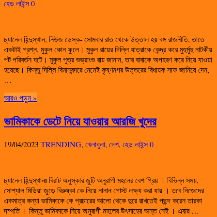
হেড লাইন্স
0
চ্যানেল হিন্দুস্থান, নিউজ ডেস্ক- সোমবার রাত থেকে উত্তাল হয় বঙ্গ রাজনীতি, তাতে
একটাই প্রশ্ন, মুকুল কোন ফুলে। মুকুল রায়ের দিল্লি যাত্রাকে কেন্দ্র করে মুহুর্মুহু নাটকীয়
পট পরিবর্তন ঘটে। মুকুল পুত্র শুভ্রাংশু রায় জানান, তার বাবাকে অপহরণ করে নিয়ে যাওয়া
হয়েছে। কিন্তু দিল্লি বিমানবন্দরে নেমেই কৃষ্ণনগর উত্তরের বিধায়ক সাফ জানিয়ে দেন,
…
আরও পড়ুন »
ভামিকাকে ডেটে নিয়ে যাওয়ার আরজি খুদের
19/04/2023
TRENDING
,
খেলাধুলা
,
দেশ
,
হেড লাইন্স
0
চ্যানেল হিন্দুস্থানঃ বিরাট অনুস্কার জুটি অনুরাগী মহলের বেশ প্রিয় । বিভিন্ন সময়,
সোশ্যাল মিডিয়া জুড়ে বিরুষ্কা কে নিয়ে নানান পোস্ট লক্ষ্য করা যায় । তবে নিজেদের
একমাত্র কন্যা ভামিকাকে কে প্রচারের আলো থেকে দুরে রাখতেই পছন্দ করেন তারকা
দম্পতি । কিন্তু ভামিকাকে নিয়ে অনুরাগী মহলের উৎসাহের অন্ত নেই । এবার …