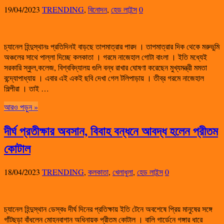
19/04/2023
TRENDING
,
বিনোদন
,
হেড লাইন্স
0
চ্যানেল হিন্দুস্থানঃ প্রতিদিনই বাড়ছে তাপমাত্রার পারদ । তাপমাত্রার দিক থেকে মরুভুমি
অঞ্চলের সাথে পাল্লা দিচ্ছে কলকাতা । গরমে নাজেহাল গোটা বাংলা । ইতি মধ্যেই
সরকারি স্কুল,কলেজ, বিশ্ববিদ্যালয় গুলি বন্ধ রাখার ঘোষণা করেছেন মুখ্যমন্ত্রী মমতা
বন্দ্যোপাধ্যায় । এবার এই একই ছবি দেখা গেল টলিপাড়ায় । তীব্র গরমে নাজেহাল
শিল্পীরা । তাই …
আরও পড়ুন »
দীর্ঘ প্রতীক্ষার অবসান, বিবাহ বন্ধনে আবদ্ধ হলেন প্রীতম
কোটাল
18/04/2023
TRENDING
,
কলকাতা
,
খেলাধুলা
,
হেড লাইন্স
0
চ্যানেল হিন্দুস্থান ডেস্কঃ দীর্ঘ দিনের প্রতিক্ষায় ইতি টেনে অবশেষে প্রিয় মানুষের সঙ্গে
গাঁটছড়া বাঁধলেন মোহনবাগান অধিনায়ক প্রীতম কোটাল । বালি গার্ডেনে গঙ্গার ধারে