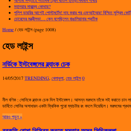
আগামী সপ্তাহে শতাধিক ট্রেন বাতিল হাওড়া-বর্ধমান শাখায়
মহালয়ার মাহাত্ম্য কোথায়?
পুলিশ ডায়রির আগেই পোস্টমর্টেম! দাহ করার পর এফআইআর! বিস্মিত সুপ্রিম কোর্ট
চোরেদের মন্ত্রীসভা… কেন বলেছিলেন বাঙালিয়ানার প্রতীক
Home
/
হেড লাইন্স
(page 1008)
হেড লাইন্স
নর্ডিকে ইস্টবেঙ্গলের ব্ল্যাংক চেক
14/05/2017
TRENDING
,
খেলাধুলা
,
হেড লাইন্স
0
নীল বণিক : সোনিকে ব্ল্যাংক চেক দিল ইস্টবেঙ্গল। আসন্ন মরশুমে তাঁকে সই করাতে চান
ডার্বিতে সোনির অসাধারন একটা ফ্রিকিক পুরো ম্যাচটার রং বদলে দিয়েছিল। মরশুমের প্র
আরও পড়ুন »
বরকতি বোমা নিস্ক্রিয় করতে মমতার অস্ত্র সিদ্দিকুল্লা