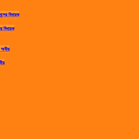
র বিধায়ক
ধীর