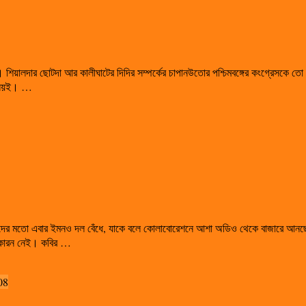
িয়ালদার ছোটদা আর কালীঘাটের দিদির সম্পর্কের চাপানউতোর পশ্চিমবঙ্গের কংগ্রেসকে তো কবেই দু
ো নয়ই। …
দ্রদের মতো এবার ইমনও দল বেঁধে, যাকে বলে কোলাবোরেশনে আশা অডিও থেকে বাজারে আনছেন 
ও কারন নেই। কবির …
08