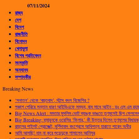
07/11/2024
রাজ্য
দেশ
বিদেশ
রাজনীতি
বিনোদন
খেলাধুলা
বিশেষ প্রতিবেদন
সংস্কৃতি
অন্যান্য
সম্পাদকীয়
Breaking News
‘সনাতন’ থেকে ‘বহুতবাদ’, স্টান্স বদল বিজেপির ?
পঞ্চাশ পেরিয়ে সন্তান ধারণ আইভিএফে সম্ভব, বাধ সাধে আইন : ডঃ এস এম রহম
Big News Alert : মমতার মুসলিম ভোট ব্যাঙ্ক ভাঙতে তৃণমূলেই ছিপ ফেললেন প
Big Breaking: হুমায়ুনকে ওয়েসির ‘ফিলার,’ কী উত্তর দিলেন তৃণমূলের বিধায়ক
রাহুলের পাইলট প্রোজেক্ট, মুর্শিদাবাদ কংগ্রেসে আধিপত্য হারাতে পারেন অধীর
আমি আসছি! নাম না করে শুভেন্দুকে শাসালেন আনিসুর