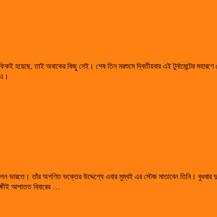
ফিকই হয়েছে, তাই অবাকের কিছু নেই। শেষ তিন মরশুমে দ্বিতীয়বার এই টুর্নামেন্টের মহারণে 
৪-১এ।
ন ভারতে। তাঁর অগণিত ভক্তের উদ্দেশ্যে এবার মুম্বই এর স্টেজ মাতাবেন তিনি। বুধবার দুপুর 
রক্ষীই আপাতত বিবারের …