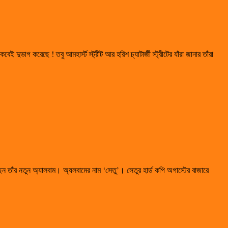
ভাগ করেছে ! তবু আমহার্স্ট স্ট্রীট আর হরিশ চ্যাটার্জী স্ট্রীটের যাঁরা জানার তাঁরা
তাঁর নতুন অ্যালবাম। অ্যলবামের নাম ‘সেতু’। সেতুর হার্ড কপি অগাস্টের বাজারে