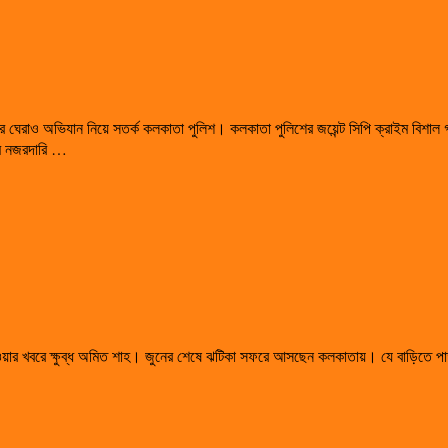
 ঘেরাও অভিযান নিয়ে সতর্ক কলকাতা পুলিশ। কলকাতা পুলিশের জয়েন্ট সিপি ক্রাইম বিশাল গর্
িম নজরদারি …
ওয়ার খবরে ক্ষুব্ধ অমিত শাহ। জুনের শেষে ঝটিকা সফরে আসছেন কলকাতায়। যে বাড়িতে প