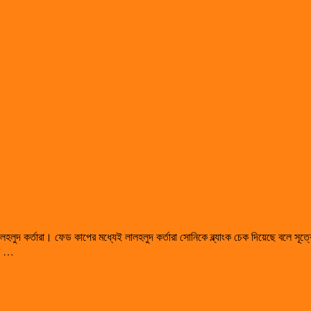
 লালহলুদ কর্তারা। ফেড কাপের মধ্যেই লালহলুদ কর্তারা সোনিকে ব্ল্যাংক চেক দিয়েছে বল
থম …