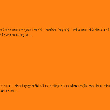
িকুল্লাই এখন মমতার অন্যতম সেনাপতি। বরকতির ‘বাড়াবাড়ি ‘ রুখতে মমতা মাঠে নামিয়েছেন সিদ
 শাহি ইমামকে আরও বাড়তে …
যোগ আছে। সাধারণ তৃনমূল কর্মীরা এই ভেবে শান্তি পায় যে তাঁদের নেত্রীর সততা নিয়ে কোন
। এবার মমতা …