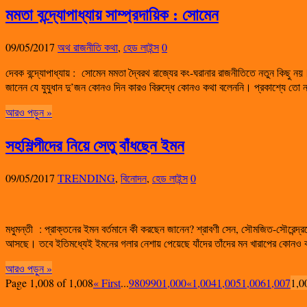
মমতা বন্দ্যোপাধ্যায় সাম্প্রদায়িক : সোমেন
09/05/2017
অথ রাজনীতি কথা
,
হেড লাইন্স
0
দেবক বন্দ্যোপাধ্যায় : সোমেন মমতা দ্বৈরথ রাজ্যের কং-ঘরানার রাজনীতিতে নতুন কিছু নয়। শ
জানেন যে যুযুধান দু’জন কোনও দিন কারও বিরুদ্ধে কোনও কথা বলেননি। প্রকাশ্যে ত
আরও পড়ুন »
সহশিল্পীদের নিয়ে সেতু বাঁধছেন ইমন
09/05/2017
TRENDING
,
বিনোদন
,
হেড লাইন্স
0
মধুমন্তী : প্রাক্তনের ইমন বর্তমানে কী করছেন জানেন? শ্রাবণী সেন, সৌমজিত-সৌরেন্
আসছে। তবে ইতিমধ্যেই ইমনের গলার নেশায় পেয়েছে যাঁদের তাঁদের মন খারাপের কোন
আরও পড়ুন »
Page 1,008 of 1,008
« First
...
980
990
1,000
«
1,004
1,005
1,006
1,007
1,0