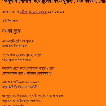
‘অফুরান গোলাপ নিয়ে চুলের ফিতে বুনছি’, ৩টি কবিতা, মৌ
08/12/2019
কবিতা
,
সান-ডে ক্যাফে
443 Views
মৌমিতা পাল:
মওকা বুঝে
এসেণ্সবুড়ি ফুটপাথে ঘুমোক
ভালোবাসা নিপাত যাক
দৃশ্যত কামাতুর রাতে দূরত্বে প্রেম
কাছে এলে অর্গাজম বাজে
বচ্ছরকার বেনো জলে প্রেমিকের নাটুকে প্রেমে
সোনার ল্যাজ গড়ে প্রেমিকের প্রেমিকার মুখ
আয়নাকে অতিক্রম করতে করতে
লম্বা চিঠি লিখেই দেব ,মনোটনি
প্রস্তুত হও প্রিয়তম ,প্লেটোকেও চিনে রাখো পারলে
সম্ভব হলে মেট্রোর মৃত লাশকেও,
সেও তো মানুষ ছিল