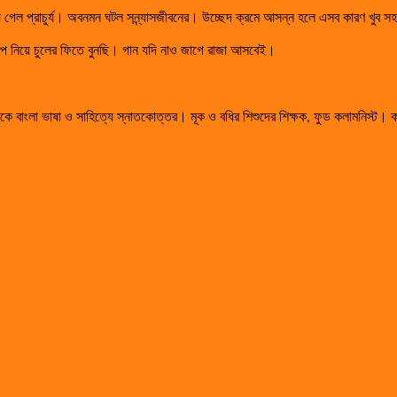
ু রয়ে গেল প্রাচুর্য। অবনমন ঘটল সন্ন্যাসজীবনের। উচ্ছেদ ক্রমে আসন্ন হলে এসব কারণ খু
 নিয়ে চুলের ফিতে বুনছি। গান যদি নাও জাগে রাজা আসবেই।
ে বাংলা ভাষা ও সাহিত্যে স্নাতকোত্তর। মূক ও বধির শিশুদের শিক্ষক, ফুড কলামনিস্ট। কাব