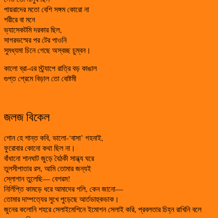
পায়রাদের মতো বেশি সঙ্গম কোরো না
শরীরে বা মনে
ভ্যাসেকটমি দরকার ছিল,
সাগরভস্মের পর টের পাওনি
সুমধ্যমা চিনে গেছে অস্বচ্ছ চুম্বন।
কালো ব্রা-এর স্ট্র্যাপে রাত্রি বড় কাঙাল
গুপ্ত প্রেমে বিড়াল তো বোষ্টমী
জলজ বিকেল
শোন হে শান্ত কবি, ভালো-‘বাসা’ গহনাই,
ফুরোবার কোনো কথা ছিল না।
বাঁধানো শানঘাট জুড়ে বৈঠকী সান্ধ্য ঘরে
তুলসীপাতার রস, আমি তোমার জন্যই
স্লোগান তুলেছি— বেশরম!
নির্লিপ্তি কামড়ে ধরে আমাদের গলি, কেন জানো—
তোমার দাম্পত্যের সুখে পুড়েছে আর্তডাহুকডাক।
জুনের কলোনি শহরে সেলাইমেশিনে ইমোশন সেলাই করি, প্রবলতার চিহ্ন রাখিনি বলে