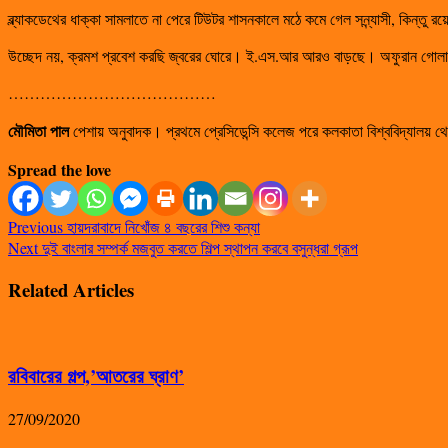
ব্ল্যাকডেথের ধাক্কা সামলাতে না পেরে টিউটর শাসনকালে মঠে কমে গেল সন্ন্যাসী, কিন্ত
উচ্ছেদ নয়, ক্রমশ প্রবেশ করছি জ্বরের ঘোরে। ই.এস.আর আরও বাড়ছে। অফুরান গোলাপ
…………………………………
মৌমিতা পাল
পেশায় অনুবাদক। প্রথমে প্রেসিডেন্সি কলেজ পরে কলকাতা বিশ্ববিদ্যালয় থেক
Spread the love
Previous
হায়দরাবাদে নিখোঁজ ৪ বছরের শিশু কন্যা
Next
দুই বাংলার সম্পর্ক মজবুত করতে শিল্প স্থাপন করবে বসুন্ধরা গ্রূপ
Related Articles
রবিবারের গল্প,’আতরের ঘ্রাণ’
27/09/2020