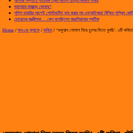
আগামী সপ্তাহে শতাধিক ট্রেন বাতিল হাওড়া-বর্ধমান শাখায়
মহালয়ার মাহাত্ম্য কোথায়?
পুলিশ ডায়রির আগেই পোস্টমর্টেম! দাহ করার পর এফআইআর! বিস্মিত সুপ্রিম কোর্ট
চোরেদের মন্ত্রীসভা… কেন বলেছিলেন বাঙালিয়ানার প্রতীক
Home
/
সান-ডে ক্যাফে
/
কবিতা
/
‘অফুরান গোলাপ নিয়ে চুলের ফিতে বুনছি’, ৩টি কবিত