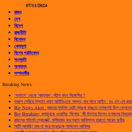
07/11/2024
রাজ্য
দেশ
বিদেশ
রাজনীতি
বিনোদন
খেলাধুলা
বিশেষ প্রতিবেদন
সংস্কৃতি
অন্যান্য
সম্পাদকীয়
Breaking News
‘সনাতন’ থেকে ‘বহুতবাদ’, স্টান্স বদল বিজেপির ?
পঞ্চাশ পেরিয়ে সন্তান ধারণ আইভিএফে সম্ভব, বাধ সাধে আইন : ডঃ এস এম রহম
Big News Alert : মমতার মুসলিম ভোট ব্যাঙ্ক ভাঙতে তৃণমূলেই ছিপ ফেললেন প
Big Breaking: হুমায়ুনকে ওয়েসির ‘ফিলার,’ কী উত্তর দিলেন তৃণমূলের বিধায়ক
রাহুলের পাইলট প্রোজেক্ট, মুর্শিদাবাদ কংগ্রেসে আধিপত্য হারাতে পারেন অধীর
আমি আসছি! নাম না করে শুভেন্দুকে শাসালেন আনিসুর