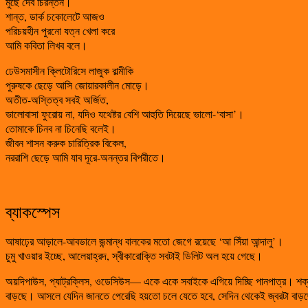
মুছে দেব চিরন্তন।
শান্ত, ডার্ক চকোলেটে আজও
পরিচয়হীন পুরনো যত্ন খেলা করে
আমি কবিতা লিখব বলে।
ঢেউসমাসীন ক্লিটোরিসে লাজুক বাল্মীকি
পুরুষকে ছেড়ে আসি জোয়ারকালীন মোড়ে।
অতীত-অস্তিত্ব সবই অর্জিত,
ভালোবাসা ফুরোয় না, যদিও যথেষ্টর বেশি আহুতি দিয়েছে ভালো-‘বাসা’।
তোমাকে চিনব না চিনেছি বলেই।
জীবন শাসন করুক চারিত্রিক বিকেল,
নররাশি ছেড়ে আমি যাব দূরে-অনন্তর বিপরীতে।
ব্যাকস্পেস
আষাঢ়ের আড়ালে-আবডালে জন্মান্ধ বালকের মতো জেগে রয়েছে ‘আ সিঁয়া আন্দালু’।
চুমু খাওয়ার ইচ্ছে, আলেয়াহ্রদ, স্বীকারোক্তি সবটাই ডিলিট অল হয়ে গেছে।
অয়দিপাউস, প্যাট্রক্লিস, ওডেসিউস— একে একে সবাইকে এগিয়ে দিচ্ছি পানপাত্র। শক
বাড়ছে। আসলে যেদিন জানতে পেরেছি হয়তো চলে যেতে হবে, সেদিন থেকেই জ্বরটা বাড়ছে।