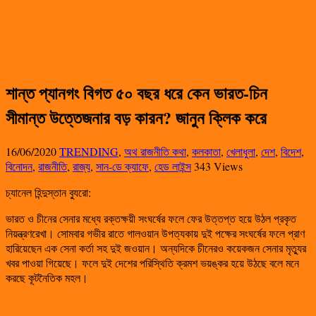
শান্ত প্যানগং বিগত ৫০ বছর ধরে কেন ভারত-চিন
সীমান্ত উত্তেজনার বড় কারন? জানুন ক্লিক করে
16/06/2020
TRENDING
,
অথ রাজনীতি কথা
,
কলকাতা
,
খেলাধুলা
,
দেশ
,
বিদেশ
,
বিনোদন
,
রাজনীতি
,
রাজ্য
,
সান-ডে ক্যাফে
,
হেড লাইন্স
343 Views
চ্যানেল হিন্দুস্তান ব্যুরো:
ভারত ও চীনের সেনার মধ্যে রক্তক্ষয়ী সংঘর্ষের ফলে ফের উত্তপ্ত হয়ে উঠল প্রকৃত
নিয়ন্ত্রণরেখা। সোমবার গভীর রাতে গালওয়ান উপত্যকায় দুই পক্ষের সংঘর্ষের ফলে প্রাণ
হারিয়েছেন এক সেনা কর্তা সহ দুই জওয়ান। অন্যদিকে চীনেরও কয়েকজন সেনার মৃত্যুর
খবর পাওয়া গিয়েছে। ফলে দুই দেশের পরিস্থিতি ক্রমশ ভয়ঙ্কর হয়ে উঠছে বলে মনে
করছে কূটনৈতিক মহল।