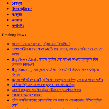
খেলাধুলা
বিশেষ প্রতিবেদন
সংস্কৃতি
অন্যান্য
সম্পাদকীয়
Breaking News
‘সনাতন’ থেকে ‘বহুতবাদ’, স্টান্স বদল বিজেপির ?
পঞ্চাশ পেরিয়ে সন্তান ধারণ আইভিএফে সম্ভব, বাধ সাধে আইন : ডঃ এস এম
রহমান
Big News Alert : মমতার মুসলিম ভোট ব্যাঙ্ক ভাঙতে তৃণমূলেই ছিপ
ফেললেন প্রিয়ঙ্কা
Big Breaking: হুমায়ুনকে ওয়েসির ‘ফিলার,’ কী উত্তর দিলেন তৃণমূলের
বিধায়ক
রাহুলের পাইলট প্রোজেক্ট, মুর্শিদাবাদ কংগ্রেসে আধিপত্য হারাতে পারেন অধীর
আমি আসছি! নাম না করে শুভেন্দুকে শাসালেন আনিসুর
আগামী সপ্তাহে শতাধিক ট্রেন বাতিল হাওড়া-বর্ধমান শাখায়
মহালয়ার মাহাত্ম্য কোথায়?
পুলিশ ডায়রির আগেই পোস্টমর্টেম! দাহ করার পর এফআইআর! বিস্মিত সুপ্রিম
কোর্ট