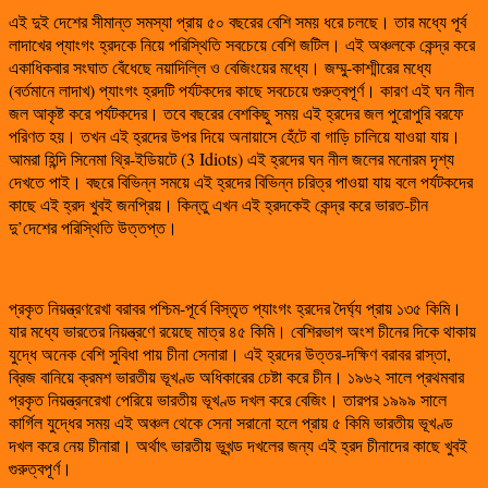
এই দুই দেশের সীমান্ত সমস্যা প্রায় ৫০ বছরের বেশি সময় ধরে চলছে। তার মধ্যে পূর্ব
লাদাখের প্যাংগং হ্রদকে নিয়ে পরিস্থিতি সবচেয়ে বেশি জটিল। এই অঞ্চলকে কেন্দ্র করে
একাধিকবার সংঘাত বেঁধেছে নয়াদিল্লি ও বেজিংয়ের মধ্যে। জম্মু-কাশ্মীরের মধ্যে
(বর্তমানে লাদাখ) প্যাংগং হ্রদটি পর্যটকদের কাছে সবচেয়ে গুরুত্বপূর্ণ। কারণ এই ঘন নীল
জল আকৃষ্ট করে পর্যটকদের। তবে বছরের বেশকিছু সময় এই হ্রদের জল পুরোপুরি বরফে
পরিণত হয়। তখন এই হ্রদের উপর দিয়ে অনায়াসে হেঁটে বা গাড়ি চালিয়ে যাওয়া যায়।
আমরা হিন্দি সিনেমা থ্রি-ইডিয়টে (3 Idiots) এই হ্রদের ঘন নীল জলের মনোরম দৃশ্য
দেখতে পাই। বছরে বিভিন্ন সময়ে এই হ্রদের বিভিন্ন চরিত্র পাওয়া যায় বলে পর্যটকদের
কাছে এই হ্রদ খুবই জনপ্রিয়। কিন্তু এখন এই হ্রদকেই কেন্দ্র করে ভারত-চীন
দু’দেশের পরিস্থিতি উত্তপ্ত।
প্রকৃত নিয়ন্ত্রণরেখা বরাবর পশ্চিম-পূর্বে বিস্তৃত প্যাংগং হ্রদের দৈর্ঘ্য প্রায় ১৩৫ কিমি।
যার মধ্যে ভারতের নিয়ন্ত্রণে রয়েছে মাত্র ৪৫ কিমি। বেশিরভাগ অংশ চীনের দিকে থাকায়
যুদ্ধে অনেক বেশি সুবিধা পায় চীনা সেনারা। এই হ্রদের উত্তর-দক্ষিণ বরাবর রাস্তা,
ব্রিজ বানিয়ে ক্রমশ ভারতীয় ভূখণ্ড অধিকারের চেষ্টা করে চীন। ১৯৬২ সালে প্রথমবার
প্রকৃত নিয়ন্ত্রনরেখা পেরিয়ে ভারতীয় ভূখণ্ড দখল করে বেজিং। তারপর ১৯৯৯ সালে
কার্গিল যুদ্ধের সময় এই অঞ্চল থেকে সেনা সরানো হলে প্রায় ৫ কিমি ভারতীয় ভূখণ্ড
দখল করে নেয় চীনারা। অর্থাৎ ভারতীয় ভূখন্ড দখলের জন্য এই হ্রদ চীনাদের কাছে খুবই
গুরুত্বপূর্ণ।