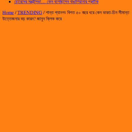
চোরেদের মন্ত্রীসভা… কেন বলেছিলেন বাঙালিয়ানার প্রতীক
Home
/
TRENDING
/
শান্ত প্যানগং বিগত ৫০ বছর ধরে কেন ভারত-চিন সীমান্ত
উত্তেজনার বড় কারন? জানুন ক্লিক করে