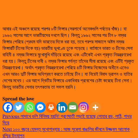
আবার এই অঞ্চলে রয়েছে পরপর ৮টি ফিঙ্গার (সরলার্থে অনেকগুলি পর্বতের খাঁজ)। যা
১৯৬২ সালের আগে ভারতীয়দের দখলে ছিল। কিন্তু ১৯৬২ সালের পর চীন ৮ নম্বর
ফিঙ্গার পেরিয়ে (প্রথম যদি ভারতের দিকে ধরা হয়, তবে পরপর সাজালে অষ্টম নম্বর
ফিঙ্গারটি চীনের দিকে হয়) ভারতীয় ভূখণ্ডে ঢুকে পড়েছে। বর্তমানে ভারত ও চীনের সেনা
বাহিনী ৪ নম্বর ফিঙ্গারে মুখোমুখি দাঁড়িয়ে রয়েছে এবং এটিকেই এখন প্রকৃত নিয়ন্ত্রণরেখা
ধরা হয়। কিন্তু চীনের দাবী ২ নম্বর ফিঙ্গার পর্যন্ত তাঁদের সীমা রয়েছে এবং এটিই প্রকৃত
নিয়ন্ত্রণরেখা। অর্থাৎ প্রকৃত নিয়ন্ত্রণরেখা পেরিয়ে ৪টি ফিঙ্গার নিজেদের অধীনে এনেও
এখন আরও দুটি ফিঙ্গার অধিগ্রহণ করতে চাইছে চীন। যা নিয়েই বিবাদ ড্রাগন ও হাতির
দেশের মধ্যে। এর আগে দ্বিতীয় ফিঙ্গারে একাধিবার প্রবেশের চেষ্টা করেছে চীনা সেনা।
কিন্তু ভারতীয় সেনার তৎপরতায় তা সফল হয়নি।
Spread the love
Previous
লাদাখে গুলি বিনিময় হয়নি! প্রাণঘাতী লড়াই হয়েছে লোহার রড, লাঠি, পাথর
দিয়ে
Next
১০০ বছরে হেমন্ত মুখোপাধ্যায় : আজ সুরেলা বাঙালির জীবনে উজ্জ্বল আলোক
রশ্মির উদযাপন