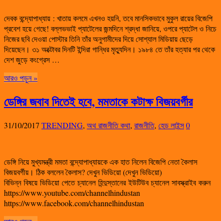
দেবক বন্দ্যোপাধ্যায় : খাতায় কলমে এখনও হয়নি, তবে মানসিকভাবে মুকুল রায়ের বিজেপি
প্রবেশ হয়ে গেছে! বল্লভভাই প্যাটেলের জন্মদিনে শ্রদ্ধা জানিয়ে, ওপরে প্যাটেল ও নিচে
নিজের ছবি দেওয়া পোস্টার তিনি তাঁর অনুগামীদের দিয়ে সোশ্যাল মিডিয়ায় ছেড়ে
দিয়েছেন। ৩১ অক্টোবর দিনটি ইন্দিরা গান্ধির মৃত্যুদিন। ১৯৮৪ তে তাঁর হত্যার পর থেকে
দেশ জুড়ে কংগ্রেস …
আরও পড়ুন »
ডেঙ্গির জবাব দিতেই হবে, মমতাকে কটাক্ষ বিজয়বর্গীর
31/10/2017
TRENDING
,
অথ রাজনীতি কথা
,
রাজনীতি
,
হেড লাইন্স
0
ডেঙ্গি নিয়ে মুখ্যমন্ত্রী মমতা বন্দ্যোপাধ্যায়কে এক হাত নিলেন বিজেপি নেতা কৈলাস
বিজয়বর্গীয়। ঠিক বললেন কৈলাস? দেখুন ভিডিয়ো (দেখুন ভিডিয়ো)
বিভিন্ন বিষয়ে ভিডিয়ো পেতে চ্যানেল হিন্দুস্তানের ইউটিউব চ্যানেল সাবস্ক্রাইব করুন
https://www.youtube.com/channelhindustan
https://www.facebook.com/channelhindustan