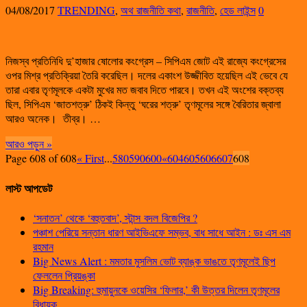
04/08/2017
TRENDING
,
অথ রাজনীতি কথা
,
রাজনীতি
,
হেড লাইন্স
0
নিজস্ব প্রতিনিধি দু’হাজার ষোলোর কংগ্রেস – সিপিএম জোট এই রাজ্যে কংগ্রেসের
ওপর মিশ্র প্রতিক্রিয়া তৈরি করেছিল। দলের একাংশ উজ্জীবিত হয়েছিল এই ভেবে যে
তারা এবার তৃণমূলকে একটা মুখের মত জবাব দিতে পারবে। তখন এই অংশের বক্তব্য
ছিল, সিপিএম ‘জাতশত্রু’ ঠিকই কিন্তু ‘ঘরের শত্রু’ তৃণমূলের সঙ্গে বৈরিতার জ্বালা
আরও অনেক। তীব্র। …
আরও পড়ুন »
Page 608 of 608
« First
...
580
590
600
«
604
605
606
607
608
লাস্ট আপডেট
‘সনাতন’ থেকে ‘বহুতবাদ’, স্টান্স বদল বিজেপির ?
পঞ্চাশ পেরিয়ে সন্তান ধারণ আইভিএফে সম্ভব, বাধ সাধে আইন : ডঃ এস এম
রহমান
Big News Alert : মমতার মুসলিম ভোট ব্যাঙ্ক ভাঙতে তৃণমূলেই ছিপ
ফেললেন প্রিয়ঙ্কা
Big Breaking: হুমায়ুনকে ওয়েসির ‘ফিলার,’ কী উত্তর দিলেন তৃণমূলের
বিধায়ক