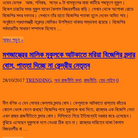
ওয়েব ডেস্ক আজ, শনিবার, সন্ধে ৬ টা ঘাসফুলের মায়া কাটিয়ে পদ্মফুলে মুকুল।
বিকেল চারটের সময় মুকুল যাবেন কৈলাস বিজয়বর্গীয়র বাড়ি। সেখান থেকে অশোকা রোডে
বিজেপির সদর দফতর। সেখানে তাঁর হাতে বিজেপির পতাকা তুলে দেবেন অমিত শাহ।
অনুষ্ঠানে প্রধানমন্ত্রী নরেন্দ্র মোদিরও উপস্থিত থাকার সম্ভাবনা রয়েছে। বিজেপির
সর্বভারতীয় সাধারণ সম্পাদক হিসেবে …
আরও পড়ুন »
মগজাস্ত্রের মালিক মুকুলকে আটকাতে মরিয়া বিজেপির মন্দার
বোস, পাত্তা দিচ্ছে না কেন্দ্রীয় নেতৃত্ব
28/10/2017
TRENDING
,
অথ রাজনীতি কথা
,
রাজনীতি
,
হেড লাইন্স
0
নীল বণিক এ যেন সোনার কেল্লার মন্দার বোস। ফেলুদাকে আটকাতে রাস্তায় কাঁচের
বোতল ভেঙ্গে ফেলে রাখছে! বিজেপির পথে মুকুলকে বাধা দিতে, রাজ্যের এক বিজেপি নেতা
এখন রাজ্য রাজনীতিতে মন্দার বোস। দিল্লিতে গিয়ে ইতিমধ্যেই দরবার করে এসেছেন।
বুঝিয়ে এসেছেন মুকুলকে দলে নেওয়া ঠিক হবে না। রাজ্যের দায়িত্বে থাকা কৈলাস
বিজয়বর্গীয় বা …