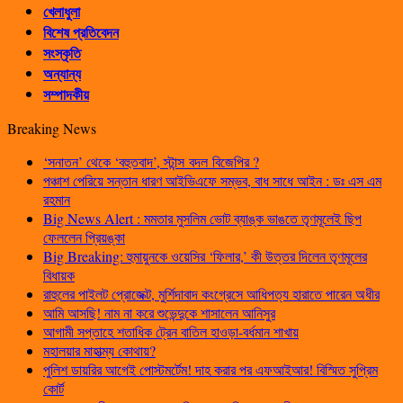
খেলাধুলা
বিশেষ প্রতিবেদন
সংস্কৃতি
অন্যান্য
সম্পাদকীয়
Breaking News
‘সনাতন’ থেকে ‘বহুতবাদ’, স্টান্স বদল বিজেপির ?
পঞ্চাশ পেরিয়ে সন্তান ধারণ আইভিএফে সম্ভব, বাধ সাধে আইন : ডঃ এস এম
রহমান
Big News Alert : মমতার মুসলিম ভোট ব্যাঙ্ক ভাঙতে তৃণমূলেই ছিপ
ফেললেন প্রিয়ঙ্কা
Big Breaking: হুমায়ুনকে ওয়েসির ‘ফিলার,’ কী উত্তর দিলেন তৃণমূলের
বিধায়ক
রাহুলের পাইলট প্রোজেক্ট, মুর্শিদাবাদ কংগ্রেসে আধিপত্য হারাতে পারেন অধীর
আমি আসছি! নাম না করে শুভেন্দুকে শাসালেন আনিসুর
আগামী সপ্তাহে শতাধিক ট্রেন বাতিল হাওড়া-বর্ধমান শাখায়
মহালয়ার মাহাত্ম্য কোথায়?
পুলিশ ডায়রির আগেই পোস্টমর্টেম! দাহ করার পর এফআইআর! বিস্মিত সুপ্রিম
কোর্ট