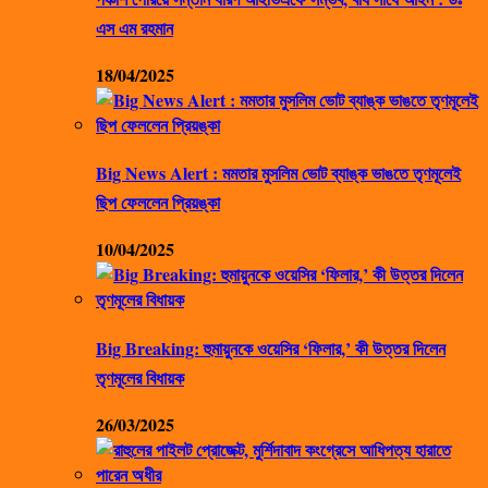
এস এম রহমান
18/04/2025
Big News Alert : মমতার মুসলিম ভোট ব্যাঙ্ক ভাঙতে তৃণমূলেই
ছিপ ফেললেন প্রিয়ঙ্কা
10/04/2025
Big Breaking: হুমায়ুনকে ওয়েসির ‘ফিলার,’ কী উত্তর দিলেন
তৃণমূলের বিধায়ক
26/03/2025