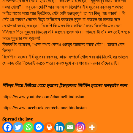
নীতিগতভাবে দলে নেওয়া হয়ে গেছে। বিজয়বর্গীয় বলেছেন, “মুকুলবাবুর জন্য বিজেপির
দরজা খোলা”। তবু কেন দেরি? আরএসএস ও বিজেপির শীর্ষ সুত্রের বক্তব্য প্রথমত
অমিত শাহের সময় আর দ্বিতীয়ত, যেটা বেশি গুরুত্বপূর্ণ, তা হল কিছু ‘গুঢ় কারণ’। কি
সেই গুঢ় কারণ? সোমেন মিত্র অভিযোগ করেছেন মুকুল যা করছেন তা মমতার সঙ্গে
বোঝাপড়া করেই করছেন। বিজেপি কি এসব নিয়ে ভাবিত? রাজ্য বিজেপির এক নেতা
দিল্লিতে গিয়ে মুকুলের বিরুদ্ধে লবি করছেন বলেও খবর। তাহলে কী তাঁর কথাতেই থমকে
আছে মুকুলের পদ্ম প্রবেশ!
বিজয়বর্গীয় বলেছেন, “এসব কথার কোনও গুরুত্ব আমাদের কাছে নেই”। তাহলে কেন
বিলম্ব!
বিজেপি ও সঙ্ঘের শীর্ষ সুত্রের বক্তব্য, কারও সম্পর্কে খোঁজ খবর যদি নিতেই হয় তাহলে
সে কাজ তাঁরা নিজেরাই করতে পারেন কারও মুখে ঝাল খাওয়ার দরকার তাঁদের নেই।
বিভিন্ন
বিষয়ে
ভিডিয়ো
পেতে
চ্যানেল
হিন্দুস্তানের
ইউটিউব
চ্যানেল
সাবস্ক্রাইব
করুন
https://www.youtube.com/channelhindustan
https://www.facebook.com/channelhindustan
Spread the love