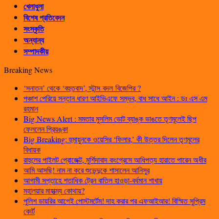
খেলাধুলা
বিশেষ প্রতিবেদন
সংস্কৃতি
অন্যান্য
সম্পাদকীয়
Breaking News
‘সনাতন’ থেকে ‘বহুতবাদ’, স্টান্স বদল বিজেপির ?
পঞ্চাশ পেরিয়ে সন্তান ধারণ আইভিএফে সম্ভব, বাধ সাধে আইন : ডঃ এস এম
রহমান
Big News Alert : মমতার মুসলিম ভোট ব্যাঙ্ক ভাঙতে তৃণমূলেই ছিপ
ফেললেন প্রিয়ঙ্কা
Big Breaking: হুমায়ুনকে ওয়েসির ‘ফিলার,’ কী উত্তর দিলেন তৃণমূলের
বিধায়ক
রাহুলের পাইলট প্রোজেক্ট, মুর্শিদাবাদ কংগ্রেসে আধিপত্য হারাতে পারেন অধীর
আমি আসছি! নাম না করে শুভেন্দুকে শাসালেন আনিসুর
আগামী সপ্তাহে শতাধিক ট্রেন বাতিল হাওড়া-বর্ধমান শাখায়
মহালয়ার মাহাত্ম্য কোথায়?
পুলিশ ডায়রির আগেই পোস্টমর্টেম! দাহ করার পর এফআইআর! বিস্মিত সুপ্রিম
কোর্ট