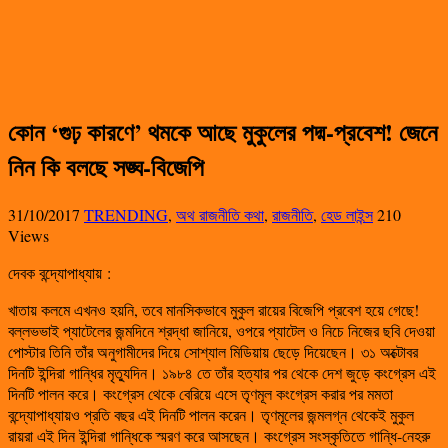
কোন ‘গুঢ় কারণে’ থমকে আছে মুকুলের পদ্ম-প্রবেশ! জেনে
নিন কি বলছে সঙ্ঘ-বিজেপি
31/10/2017
TRENDING
,
অথ রাজনীতি কথা
,
রাজনীতি
,
হেড লাইন্স
210
Views
দেবক বন্দ্যোপাধ্যায়
:
খাতায় কলমে এখনও হয়নি, তবে মানসিকভাবে মুকুল রায়ের বিজেপি প্রবেশ হয়ে গেছে!
বল্লভভাই প্যাটেলের জন্মদিনে শ্রদ্ধা জানিয়ে, ওপরে প্যাটেল ও নিচে নিজের ছবি দেওয়া
পোস্টার তিনি তাঁর অনুগামীদের দিয়ে সোশ্যাল মিডিয়ায় ছেড়ে দিয়েছেন। ৩১ অক্টোবর
দিনটি ইন্দিরা গান্ধির মৃত্যুদিন। ১৯৮৪ তে তাঁর হত্যার পর থেকে দেশ জুড়ে কংগ্রেস এই
দিনটি পালন করে। কংগ্রেস থেকে বেরিয়ে এসে তৃণমূল কংগ্রেস করার পর মমতা
বন্দ্যোপাধ্যায়ও প্রতি বছর এই দিনটি পালন করেন। তৃণমূলের জন্মলগ্ন থেকেই মুকুল
রায়রা এই দিন ইন্দিরা গান্ধিকে স্মরণ করে আসছেন। কংগ্রেস সংস্কৃতিতে গান্ধি-নেহরু