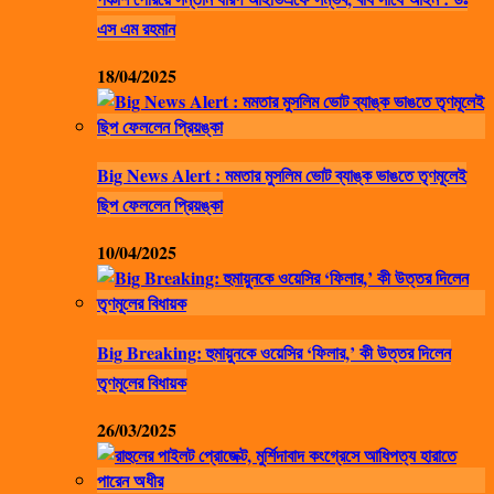
এস এম রহমান
18/04/2025
Big News Alert : মমতার মুসলিম ভোট ব্যাঙ্ক ভাঙতে তৃণমূলেই
ছিপ ফেললেন প্রিয়ঙ্কা
10/04/2025
Big Breaking: হুমায়ুনকে ওয়েসির ‘ফিলার,’ কী উত্তর দিলেন
তৃণমূলের বিধায়ক
26/03/2025