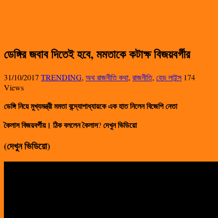
ডেঙ্গির জবাব দিতেই হবে, মমতাকে কটাক্ষ বিজয়বর্গীর
31/10/2017
TRENDING
,
অথ রাজনীতি কথা
,
রাজনীতি
,
হেড লাইন্স
174
Views
ডেঙ্গি নিয়ে মুখ্যমন্ত্রী মমতা বন্দ্যোপাধ্যায়কে এক হাত নিলেন বিজেপি নেতা
কৈলাস বিজয়বর্গীয়। ঠিক বললেন কৈলাস
দেখুন ভিডিয়ো
?
(দেখুন ভিডিয়ো)