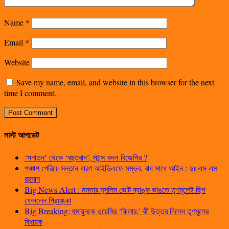
Name
*
Email
*
Website
Save my name, email, and website in this browser for the next
time I comment.
লাস্ট আপডেট
‘সনাতন’ থেকে ‘বহুতবাদ’, স্টান্স বদল বিজেপির ?
পঞ্চাশ পেরিয়ে সন্তান ধারণ আইভিএফে সম্ভব, বাধ সাধে আইন : ডঃ এস এম
রহমান
Big News Alert : মমতার মুসলিম ভোট ব্যাঙ্ক ভাঙতে তৃণমূলেই ছিপ
ফেললেন প্রিয়ঙ্কা
Big Breaking: হুমায়ুনকে ওয়েসির ‘ফিলার,’ কী উত্তর দিলেন তৃণমূলের
বিধায়ক