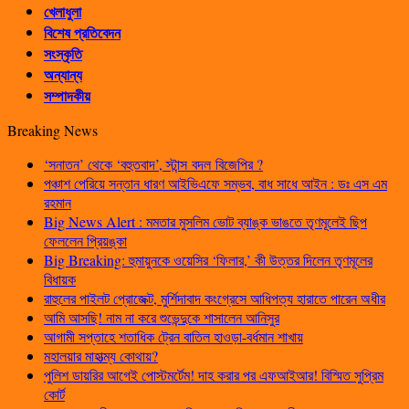
খেলাধুলা
বিশেষ প্রতিবেদন
সংস্কৃতি
অন্যান্য
সম্পাদকীয়
Breaking News
‘সনাতন’ থেকে ‘বহুতবাদ’, স্টান্স বদল বিজেপির ?
পঞ্চাশ পেরিয়ে সন্তান ধারণ আইভিএফে সম্ভব, বাধ সাধে আইন : ডঃ এস এম
রহমান
Big News Alert : মমতার মুসলিম ভোট ব্যাঙ্ক ভাঙতে তৃণমূলেই ছিপ
ফেললেন প্রিয়ঙ্কা
Big Breaking: হুমায়ুনকে ওয়েসির ‘ফিলার,’ কী উত্তর দিলেন তৃণমূলের
বিধায়ক
রাহুলের পাইলট প্রোজেক্ট, মুর্শিদাবাদ কংগ্রেসে আধিপত্য হারাতে পারেন অধীর
আমি আসছি! নাম না করে শুভেন্দুকে শাসালেন আনিসুর
আগামী সপ্তাহে শতাধিক ট্রেন বাতিল হাওড়া-বর্ধমান শাখায়
মহালয়ার মাহাত্ম্য কোথায়?
পুলিশ ডায়রির আগেই পোস্টমর্টেম! দাহ করার পর এফআইআর! বিস্মিত সুপ্রিম
কোর্ট