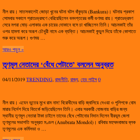
নীল রায়। সাতসকালেই জোড়া খুনের ঘটনা ঘটল বাঁকুড়ায় (Bankura)। ঘটনায় প্রকাশ
সোমবার সকালে প্রাতঃভ্রমণে বেরিয়েছিলেন বনদপ্তরের কর্মী গুণময় রায়। প্রাতঃভ্রমণ
সেরে মগরা মোড় এলাকার এক চায়ের দোকানে বসে চা খাচ্ছিলেন তিনি। আচমকাই তাঁর
ওপর হামলা করে অরূপ চৌধুরী নামে এক ব্যক্তি। আচমকাই কুড়ুল দিয়ে তাঁকে কোপাতে
শুরু করে অরূপ। গুণময় …
আরও পড়ুন »
তৃণমূল নেতাদের ‘বেঁধে পেটাতে’ বললেন অনুব্রত
04/11/2019
TRENDING
,
রাজনীতি
,
রাজ্য
,
হেড লাইন্স
0
নীল রায়। এযেন ভুতের মুখে রাম নাম! বিরোধীদের বাড়ি জ্বালিয়ে দেওয়া ও পুলিশকে বোম
মারার নির্দেশ দিয়ে বিতর্কে জড়িয়েছিলেন তিনি। এবার সরকারী যোজনায় বাড়ির জন্য
স্থানীয় তৃণমূল নেতারা টাকা চাইলে তাদের বেঁধে পেটানোর নিদান দিলেন বীরভূম জেলা
তৃণমূলের সভাপতি অনুব্রত মণ্ডল (Anubrata Mondol)। রবিবার মহম্মদবাজার ব্লক
তৃণমূলের এক কর্মিসভা ও …