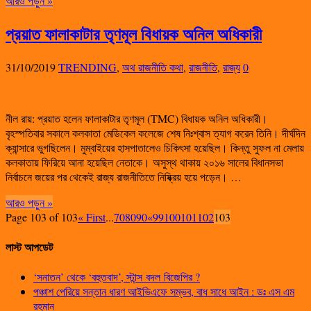
আরও পড়ুন »
প্রয়াত ফালাকাটার তৃণমূল বিধায়ক অনিল অধিকারী
31/10/2019
TRENDING
,
অথ রাজনীতি কথা
,
রাজনীতি
,
রাজ্য
0
নীল রায়: প্রয়াত হলেন ফালাকাটার তৃণমূল (TMC) বিধায়ক অনিল অধিকারী।
বৃহস্পতিবার সকালে কলকাতা মেডিকেল কলেজে শেষ নিঃশ্বাস ত্যাগ করেন তিনি। দীর্ঘদিন
ক্যান্সারে ভুগছিলেন। মুম্বাইয়ের হাসপাতালেও চিকিৎসা হয়েছিল। কিন্তু সুফল না মেলায়
কলকাতায় ফিরিয়ে আনা হয়েছিল নেতাকে। অসুস্থ থাকায় ২০১৬ সালের বিধানসভা
নির্বাচনে জয়ের পর থেকেই রাজ্য রাজনীতিতে নিষ্ক্রিয় হয়ে পড়েন। …
আরও পড়ুন »
Page 103 of 103
« First
...
70
80
90
«
99
100
101
102
103
লাস্ট আপডেট
‘সনাতন’ থেকে ‘বহুতবাদ’, স্টান্স বদল বিজেপির ?
পঞ্চাশ পেরিয়ে সন্তান ধারণ আইভিএফে সম্ভব, বাধ সাধে আইন : ডঃ এস এম
রহমান