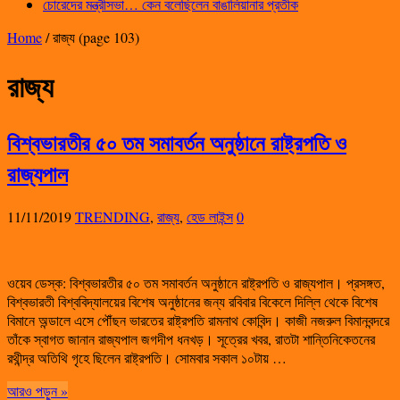
চোরেদের মন্ত্রীসভা… কেন বলেছিলেন বাঙালিয়ানার প্রতীক
Home
/
রাজ্য
(page 103)
রাজ্য
বিশ্বভারতীর ৫০ তম সমাবর্তন অনুষ্ঠানে রাষ্ট্রপতি ও
রাজ্যপাল
11/11/2019
TRENDING
,
রাজ্য
,
হেড লাইন্স
0
ওয়েব ডেস্ক: বিশ্বভারতীর ৫০ তম সমাবর্তন অনুষ্ঠানে রাষ্ট্রপতি ও রাজ্যপাল। প্রসঙ্গত,
বিশ্বভারতী বিশ্ববিদ্যালয়ের বিশেষ অনুষ্ঠানের জন্য রবিবার বিকেলে দিল্লি থেকে বিশেষ
বিমানে অন্ডালে এসে পৌঁছন ভারতের রাষ্ট্রপতি রামনাথ কোবিন্দ। কাজী নজরুল বিমানবন্দরে
তাঁকে স্বাগত জানান রাজ্যপাল জগদীপ ধনখড়। সূত্রের খবর, রাতটা শান্তিনিকেতনের
রথীন্দ্র অতিথি গৃহে ছিলেন রাষ্ট্রপতি। সোমবার সকাল ১০টায় …
আরও পড়ুন »