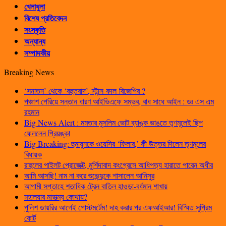
খেলাধুলা
বিশেষ প্রতিবেদন
সংস্কৃতি
অন্যান্য
সম্পাদকীয়
Breaking News
‘সনাতন’ থেকে ‘বহুতবাদ’, স্টান্স বদল বিজেপির ?
পঞ্চাশ পেরিয়ে সন্তান ধারণ আইভিএফে সম্ভব, বাধ সাধে আইন : ডঃ এস এম
রহমান
Big News Alert : মমতার মুসলিম ভোট ব্যাঙ্ক ভাঙতে তৃণমূলেই ছিপ
ফেললেন প্রিয়ঙ্কা
Big Breaking: হুমায়ুনকে ওয়েসির ‘ফিলার,’ কী উত্তর দিলেন তৃণমূলের
বিধায়ক
রাহুলের পাইলট প্রোজেক্ট, মুর্শিদাবাদ কংগ্রেসে আধিপত্য হারাতে পারেন অধীর
আমি আসছি! নাম না করে শুভেন্দুকে শাসালেন আনিসুর
আগামী সপ্তাহে শতাধিক ট্রেন বাতিল হাওড়া-বর্ধমান শাখায়
মহালয়ার মাহাত্ম্য কোথায়?
পুলিশ ডায়রির আগেই পোস্টমর্টেম! দাহ করার পর এফআইআর! বিস্মিত সুপ্রিম
কোর্ট