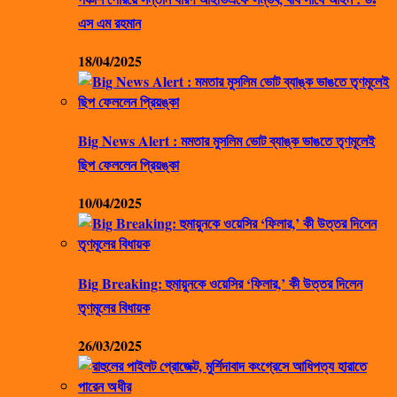
এস এম রহমান
18/04/2025
Big News Alert : মমতার মুসলিম ভোট ব্যাঙ্ক ভাঙতে তৃণমূলেই
ছিপ ফেললেন প্রিয়ঙ্কা
10/04/2025
Big Breaking: হুমায়ুনকে ওয়েসির ‘ফিলার,’ কী উত্তর দিলেন
তৃণমূলের বিধায়ক
26/03/2025