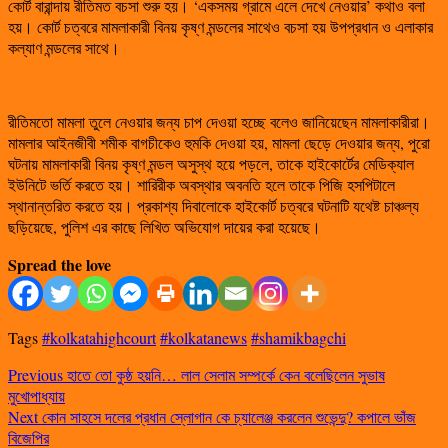
কোর্ট বারান্দায় রীতিমত বচসা শুরু হয়। ‘একসময় গ্রামে এলে দেখে নেওয়ার’ কথাও বলা
হয়। কোর্ট চত্বরে মামলাকারী বিনয় কৃষ্ণ মন্ডলের সাথেও বচসা হয় উপপ্রধান ও এলাকার
কল্যাণ মন্ডলের সাথে।
রীতিমতো মামলা তুলে নেওয়ার জন্য চাপ দেওয়া হচ্ছে বলেও জানিয়েছেন মামলাকারীরা।
মামলার আইনজীবী শমীক বাগচীকেও হুমকি দেওয়া হয়, মামলা ছেড়ে দেওয়ার জন্য, পুরো
ঘটনায় মামলাকারী বিনয় কৃষ্ণ মন্ডল অসুস্থ হয়ে পড়লে, তাকে হাইকোর্টের মেডিক্যাল
ইউনিটে ভর্তি করতে হয়। শারিরীক অবস্থার অবনতি হলে তাকে পিজি হসপিটালে
স্থানান্তরিত করতে হয়। প্রকাশ্য দিবালোকে হাইকোর্ট চত্বরে ঘটনাটি যথেষ্ট চাঞ্চল্য
ছড়িয়েছে, পুলিশ এর কাছে লিখিত অভিযোগ দায়ের করা হয়েছে।
Spread the love
Tags
#kolkatahighcourt
#kolkatanews
#shamikbagchi
Previous
হাতে তো কুষ্ঠ হয়নি… লাল সেলাম সম্পর্কে কেন বলেছিলেন সুভাষ
মুখোপাধ্যায়
Next
কোন সাহসে দলের প্রধান স্লোগান কে চ্যালেঞ্জ করলেন শুভেন্দু? কপালে ভাঁজ
বিজেপির