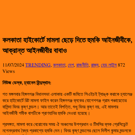
কলকাতা হাইকোর্টে মামলা ছেড়ে দিতে হুমকি আইনজীবীকে,
আক্রান্ত আইনজীবীর বাবাও
11/07/2024
TRENDING
,
কলকাতা
,
দেশ
,
রাজনীতি
,
রাজ্য
,
হেড লাইন্স
872
Views
নিউজ ডেস্ক, চ্যানেল হিন্দুস্থান:
গত মঙ্গলবার হিঙ্গলগঞ্জ বিধানসভা এলাকায় একটি জমিতে পিএইচই ট্যাঙ্ক করাকে চ্যালেঞ্জ
করে হাইকোর্টে রিট মামলা ফাইল করেন হিঙ্গলগঞ্জ ব্লকের যোগেশগঞ্জ গ্রাম পঞ্চায়েতের
বাসিন্দা বিনয় কৃষ্ণ মন্ডল। আর তাতেই বিপত্তি, শুধু বিনয় কৃষ্ণ নয়, এই মামলার
আইনজীবী শমীক বাগচীকে প্রাণহানির হুমকি দেওয়া হয়েছে।
প্রসঙ্গত, মামলা করে বেরোনোর সময় ঐ অঞ্চলের উপপ্রধান ও টিমসির ব্লক প্রেসিডেন্ট
নগেনদ্রনাথ বৈদ্য প্রকাশ্যে হুমকি দেন। বিনয় কৃষ্ণ মন্ডলের ছেলে দিলীপ কুমার মন্ডলকে