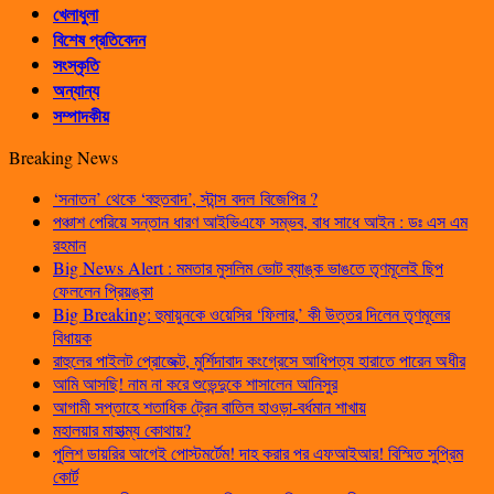
খেলাধুলা
বিশেষ প্রতিবেদন
সংস্কৃতি
অন্যান্য
সম্পাদকীয়
Breaking News
‘সনাতন’ থেকে ‘বহুতবাদ’, স্টান্স বদল বিজেপির ?
পঞ্চাশ পেরিয়ে সন্তান ধারণ আইভিএফে সম্ভব, বাধ সাধে আইন : ডঃ এস এম
রহমান
Big News Alert : মমতার মুসলিম ভোট ব্যাঙ্ক ভাঙতে তৃণমূলেই ছিপ
ফেললেন প্রিয়ঙ্কা
Big Breaking: হুমায়ুনকে ওয়েসির ‘ফিলার,’ কী উত্তর দিলেন তৃণমূলের
বিধায়ক
রাহুলের পাইলট প্রোজেক্ট, মুর্শিদাবাদ কংগ্রেসে আধিপত্য হারাতে পারেন অধীর
আমি আসছি! নাম না করে শুভেন্দুকে শাসালেন আনিসুর
আগামী সপ্তাহে শতাধিক ট্রেন বাতিল হাওড়া-বর্ধমান শাখায়
মহালয়ার মাহাত্ম্য কোথায়?
পুলিশ ডায়রির আগেই পোস্টমর্টেম! দাহ করার পর এফআইআর! বিস্মিত সুপ্রিম
কোর্ট