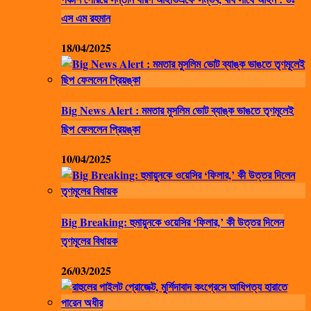
এস এম রহমান
18/04/2025
Big News Alert : মমতার মুসলিম ভোট ব্যাঙ্ক ভাঙতে তৃণমূলেই
ছিপ ফেললেন প্রিয়ঙ্কা
10/04/2025
Big Breaking: হুমায়ুনকে ওয়েসির ‘ফিলার,’ কী উত্তর দিলেন
তৃণমূলের বিধায়ক
26/03/2025