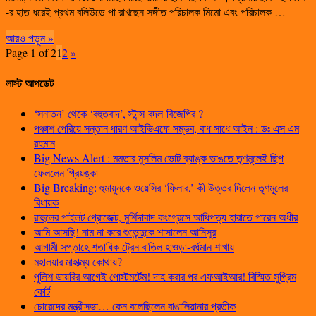
-র হাত ধরেই প্রথম বলিউডে পা রাখছেন সঙ্গীত পরিচালক মিমো এবং পরিচালক …
আরও পড়ুন »
Page 1 of 2
1
2
»
লাস্ট আপডেট
‘সনাতন’ থেকে ‘বহুতবাদ’, স্টান্স বদল বিজেপির ?
পঞ্চাশ পেরিয়ে সন্তান ধারণ আইভিএফে সম্ভব, বাধ সাধে আইন : ডঃ এস এম
রহমান
Big News Alert : মমতার মুসলিম ভোট ব্যাঙ্ক ভাঙতে তৃণমূলেই ছিপ
ফেললেন প্রিয়ঙ্কা
Big Breaking: হুমায়ুনকে ওয়েসির ‘ফিলার,’ কী উত্তর দিলেন তৃণমূলের
বিধায়ক
রাহুলের পাইলট প্রোজেক্ট, মুর্শিদাবাদ কংগ্রেসে আধিপত্য হারাতে পারেন অধীর
আমি আসছি! নাম না করে শুভেন্দুকে শাসালেন আনিসুর
আগামী সপ্তাহে শতাধিক ট্রেন বাতিল হাওড়া-বর্ধমান শাখায়
মহালয়ার মাহাত্ম্য কোথায়?
পুলিশ ডায়রির আগেই পোস্টমর্টেম! দাহ করার পর এফআইআর! বিস্মিত সুপ্রিম
কোর্ট
চোরেদের মন্ত্রীসভা… কেন বলেছিলেন বাঙালিয়ানার প্রতীক