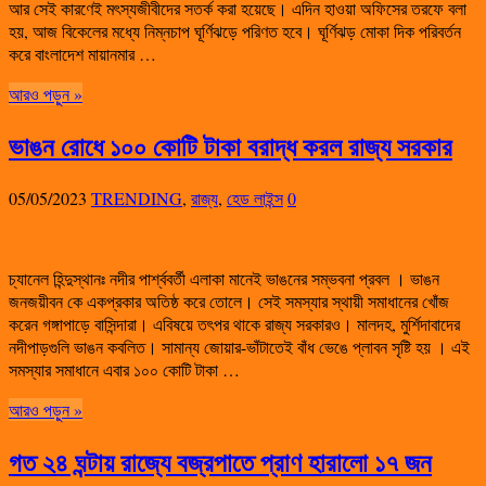
আর সেই কারণেই মৎস্যজীবীদের সতর্ক করা হয়েছে। এদিন হাওয়া অফিসের তরফে বলা
হয়, আজ বিকেলের মধ্যে নিম্নচাপ ঘূর্ণিঝড়ে পরিণত হবে। ঘূর্ণিঝড় মোকা দিক পরিবর্তন
করে বাংলাদেশ মায়ানমার …
আরও পড়ুন »
ভাঙন রোধে ১০০ কোটি টাকা বরাদ্ধ করল রাজ্য সরকার
05/05/2023
TRENDING
,
রাজ্য
,
হেড লাইন্স
0
চ্যানেল হিন্দুস্থানঃ নদীর পার্শ্ববর্তী এলাকা মানেই ভাঙনের সম্ভবনা প্রবল । ভাঙন
জনজয়ীবন কে একপ্রকার অতিষ্ঠ করে তোলে। সেই সমস্যার স্থায়ী সমাধানের খোঁজ
করেন গঙ্গাপাড়ে বাসিন্দারা। এবিষয়ে তৎপর থাকে রাজ্য সরকারও। মালদহ, মুর্শিদাবাদের
নদীপাড়গুলি ভাঙন কবলিত। সামান্য জোয়ার-ভাঁটাতেই বাঁধ ভেঙে প্লাবন সৃষ্টি হয় । এই
সমস্যার সমাধানে এবার ১০০ কোটি টাকা …
আরও পড়ুন »
গত ২৪ ঘন্টায় রাজ্যে বজ্রপাতে প্রাণ হারালো ১৭ জন