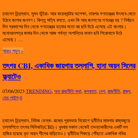
চ্যানেল হিন্দুস্থান, সুমন ভুঁইয়া- আর কয়েকঘন্টার অপেক্ষা, তারপর গণতন্ত্রের উৎসবে মেতে
উঠবে বাংলার জনগণ। কিন্তু সত্যি বলতে, এখন কি আর জনগণের গণতন্ত্র হয় ? নির্বাচন
দিন প্রকাশের দিন থেকে গণতন্ত্রের হত্যার মতো বহু ছবি উঠে এসেছে এই বাংলায়।
মনোনয়নপত্র জমার দিন থেকে আজ পর্যন্ত অশান্তির নানান ছবি শিরোনামে উঠে
এসেছে। …
আরও পড়ুন »
তৎপর CBI, একাধিক জায়গায় তল্লাশি, হানা অয়ন সিলের
ফ্ল্যাটেও
07/06/2023
TRENDING
,
অথ রাজনীতি কথা
,
কলকাতা
,
দেশ
,
রাজনীতি
,
রাজ্য
,
হেড লাইন্স
0
চ্যানেল হিন্দুস্থান, নিউজ ডেস্ক- রাজ্যে পুরসভায় নিয়োগে দুর্নীতির মামলায় রাজ্যজুড়ে
তল্লাশিতে তৎপর সিবিআই(CBI)। বুধবার সকাল থেকেই তদন্তকারীদের একটি দল
হাজির হয়েছে ধৃত অয়ন শীলের বাড়িতেও। দুর্নীতির শিকড়ে পৌঁছতে একাধিক নথির