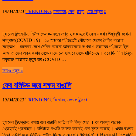
19/04/2023
TRENDING
,
কলকাতা
,
দেশ
,
রাজ্য
,
হেড লাইন্স
0
চ্যানেল হিন্দুস্থান, নিউজ ডেস্ক- নতুন সপ্তাহ শুরু হতেই ফের একবার ঊর্ধ্বমুখী করোনা
সংক্রমণ(COVID-19)। ১০ হাজারে গণ্ডিতেই পৌছালো দেশের দৈনিক করোনা
সংক্রমণ। মঙ্গলবার দেশে দৈনিক করোনা আক্রান্তের সংখ্যা ৭ হাজারের গণ্ডিতে ছিল,
আজ তা ফের একধাক্কায় বেড়ে সাড়ে ১০ হাজারে বেড়ে দাঁড়িয়েছে। তবে দিন দিন চিন্তা
বাড়াচ্ছে করোনায় মৃত্যু হার (COVID …
আরও পড়ুন »
ফের বলিউড জয়ে সক্ষম বাঙালি
15/04/2023
TRENDING
,
বিনোদন
,
হেড লাইন্স
0
চ্যানেল হিন্দুস্থানঃ কথায় বলে বাঙালি জাতি নাকি বিশ্ব সেরা । তা অবশ্য অনেক
খ্যেত্রেই প্রযোজ্য । বলিউডে বাঙালি অনেক আগেই বেশ সুনাম করেছে । এবার বাংলার
মিমো, কৌশিককে বলিউডে পৌঁছে দিচ্ছে তাদের ছবি ‘ছিপকলি’ । থ্রিলার ছবি ‘ছিপকলি’