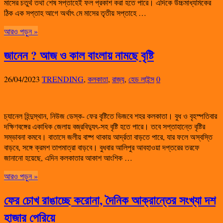
মাসের চতুর্থ তথা শেষ সপ্তাহেই ফল প্রকাশ করা হতে পারে। এদিকে উচ্চমাধ্যমিকের
ঠিক এক সপ্তাহ আগে অর্থাৎ মে মাসের তৃতীয় সপ্তাহে …
আরও পড়ুন »
জানেন ? আজ ও কাল বাংলায় নামছে বৃষ্টি
26/04/2023
TRENDING
,
কলকাতা
,
রাজ্য
,
হেড লাইন্স
0
চ্যানেল হিন্দুস্থান, নিউজ ডেস্ক- ফের বৃষ্টিতে ভিজবে শহর কলকাতা। বুধ ও বৃহস্পতিবার
দক্ষিণবঙ্গের একাধিক জেলায় বজ্রবিদ্যুৎ-সহ বৃষ্টি হতে পারে। তবে সপ্তাহান্তে বৃষ্টির
সম্ভাবনা কমবে। বাতাসে জলীয় বাষ্প থাকায় আর্দ্রতা বাড়তে পারে, যার ফলে অস্বস্তি
বাড়বে, সঙ্গে ক্রমশ তাপমাত্রা বাড়বে। বুধবার আলিপুর আবহাওয়া দপ্তরের তরফে
জানানো হয়েছে, এদিন কলকাতার আকাশ আংশিক …
আরও পড়ুন »
ফের চোখ রাঙাচ্ছে করোনা, দৈনিক আক্রান্তের সংখ্যা দশ
হাজার পেরিয়ে