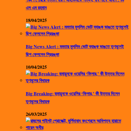
এস এম রহমান
18/04/2025
Big News Alert : মমতার মুসলিম ভোট ব্যাঙ্ক ভাঙতে তৃণমূলেই
ছিপ ফেললেন প্রিয়ঙ্কা
10/04/2025
Big Breaking: হুমায়ুনকে ওয়েসির ‘ফিলার,’ কী উত্তর দিলেন
তৃণমূলের বিধায়ক
26/03/2025