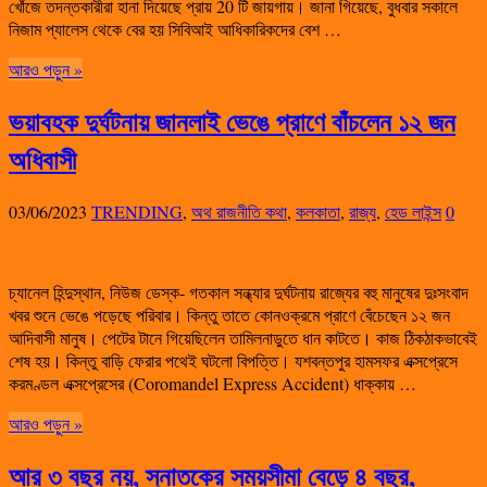
খোঁজে তদন্তকারীরা হানা দিয়েছে প্রায় 20 টি জায়গায়। জানা গিয়েছে, বুধবার সকালে
নিজাম প্যালেস থেকে বের হয় সিবিআই আধিকারিকদের বেশ …
আরও পড়ুন »
ভয়াবহক দুর্ঘটনায় জানলাই ভেঙে প্রাণে বাঁচলেন ১২ জন
অধিবাসী
03/06/2023
TRENDING
,
অথ রাজনীতি কথা
,
কলকাতা
,
রাজ্য
,
হেড লাইন্স
0
চ্যানেল হিন্দুস্থান, নিউজ ডেস্ক- গতকাল সন্ধ্যার দুর্ঘটনায় রাজ্যের বহু মানুষের দুঃসংবাদ
খবর শুনে ভেঙে পড়েছে পরিবার। কিন্তু তাতে কোনওক্রমে প্রাণে বেঁচেছেন ১২ জন
আদিবাসী মানুষ। পেটের টানে গিয়েছিলেন তামিলনাড়ুতে ধান কাটতে। কাজ ঠিকঠাকভাবেই
শেষ হয়। কিন্তু বাড়ি ফেরার পথেই ঘটলো বিপত্তি। যশবন্তপুর হামসফর এক্সপ্রেসে
করমণ্ডল এক্সপ্রেসের (Coromandel Express Accident) ধাক্কায় …
আরও পড়ুন »
আর ৩ বছর নয়, স্নাতকের সময়সীমা বেড়ে ৪ বছর,