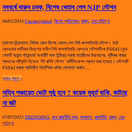
নববর্ষে দারুন চমক, বিশেষ খেতাব পেল NJP স্টেশন
06/01/2024
Uncategorized
,
বিশেষ প্রতিবেদন
,
রাজ্য
,
হেড লাইন্স
0
চ্যানেল হিন্দুস্তান, নিউজ ডেক্স বিশেষ খেতাব পেল নিউ জলপাইগুরি স্টেশন। NF
রেলওয়ের কাটিহার বিভাগের অধীন নিউ জলপাইগুড়ি রেলওয়ে স্টেশনটিকে FSSAI (ফুড
সেফটি অ্যান্ড স্ট্যান্ডার্ড অথরিটি অফ ইন্ডিয়া) দ্বারা যাত্রীদের উচ্চমানের, পুষ্টিকর খাবার
প্রদানের স্বীকৃতি হিসেবে ‘ইট রাইট স্টেশন’ সার্টিফিকেশন প্রদান করা হয়েছে। স্টেশনটি
FSSAI দ্বারা প্রতিষ্ঠিত নির্দেশিকা গুলির যোগ্যতা অর্জন …
আরও পড়ুন »
সত্যি পঞ্চায়েত ভোট সুষ্ঠু হবে ? কয়েক মুহূর্ত বাকি, কাটছে
না জট
07/07/2023
TRENDING
,
অথ রাজনীতি কথা
,
কলকাতা
,
রাজনীতি
,
রাজ্য
,
হেড
লাইন্স
0