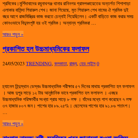
শ্রমিকের।মুর্শিদাবাদের রঘুনাথগঞ্জ থানার রানিনগর গ্রামপঞ্চায়েতের অন্তর্গত শিশাপাড়া
এলাকার বাসিন্দা পিয়ারুল শেখ। জানা গিয়েছে, মৃত পিয়ারুল শেখ নামের ঐ শ্রমিক দুই
বছর আগে রাজমিস্ত্রির কাজ করতে চেন্নাই গিয়েছিলেন। একটি বাড়িতে কাজ করার সময়
কোনওভাবে বিদ্যুৎপৃষ্ট হয় ওই শ্রমিক। অন্যান্য শ্রমিকরা …
আরও পড়ুন »
প্রকাশিত হল উচ্চমাধ্যমিকের ফলাফল
24/05/2023
TRENDING
,
কলকাতা
,
রাজ্য
,
হেড লাইন্স
0
চ্যানেল হিন্দুস্থান ডেস্কঃ উচ্চমাধ্যমিক পরীক্ষার ৫৭ দিনের মাথায় প্রকাশিত হল ফলাফল
। আজ দুপুর সাড়ে ১২ টায় আনুষ্ঠানিক ভাবে প্রকাশিত হল ফলাফল । এবছর
উচ্চমাধ্যমিক পরিক্ষার্থীর সংখ্যা প্রায় সাড়ে ৮ লক্ষ । যাঁদের মধ্যে পাশ করেছেন ৭ লক্ষ
৩৭ হাজার ৮০৭ জন। পাশের হার ৮৯.২৫%। ছেলেদের পাশের হার ৯১.৮৬ শতাংশ।
…
আরও পড়ুন »