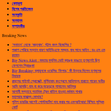
খেলাধুলা
বিশেষ প্রতিবেদন
সংস্কৃতি
অন্যান্য
সম্পাদকীয়
Breaking News
‘সনাতন’ থেকে ‘বহুতবাদ’, স্টান্স বদল বিজেপির ?
পঞ্চাশ পেরিয়ে সন্তান ধারণ আইভিএফে সম্ভব, বাধ সাধে আইন : ডঃ এস এম
রহমান
Big News Alert : মমতার মুসলিম ভোট ব্যাঙ্ক ভাঙতে তৃণমূলেই ছিপ
ফেললেন প্রিয়ঙ্কা
Big Breaking: হুমায়ুনকে ওয়েসির ‘ফিলার,’ কী উত্তর দিলেন তৃণমূলের
বিধায়ক
রাহুলের পাইলট প্রোজেক্ট, মুর্শিদাবাদ কংগ্রেসে আধিপত্য হারাতে পারেন অধীর
আমি আসছি! নাম না করে শুভেন্দুকে শাসালেন আনিসুর
আগামী সপ্তাহে শতাধিক ট্রেন বাতিল হাওড়া-বর্ধমান শাখায়
মহালয়ার মাহাত্ম্য কোথায়?
পুলিশ ডায়রির আগেই পোস্টমর্টেম! দাহ করার পর এফআইআর! বিস্মিত সুপ্রিম
কোর্ট