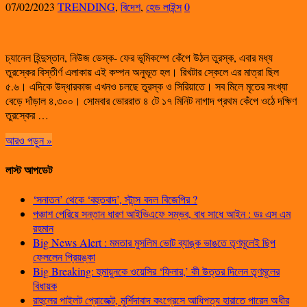
07/02/2023
TRENDING
,
বিদেশ
,
হেড লাইন্স
0
চ্যানেল হিন্দুস্তান, নিউজ ডেস্ক- ফের ভূমিকম্পে কেঁপে উঠল তুরস্ক, এবার মধ্য
তুরস্কের বিস্তীর্ণ এলাকায় এই কম্পন অনুভূত হল। রিখটার স্কেলে এর মাত্রা ছিল
৫.৬। এদিকে উদ্ধারকাজ এখনও চলছে তুরস্ক ও সিরিয়াতে। সব মিলে মৃতের সংখ্যা
বেড়ে দাঁড়াল ৪,৩০০। সোমবার ভোররাত ৪ টে ১৭ মিনিট নাগাদ প্রথম কেঁপে ওঠে দক্ষিণ
তুরস্কের …
আরও পড়ুন »
লাস্ট আপডেট
‘সনাতন’ থেকে ‘বহুতবাদ’, স্টান্স বদল বিজেপির ?
পঞ্চাশ পেরিয়ে সন্তান ধারণ আইভিএফে সম্ভব, বাধ সাধে আইন : ডঃ এস এম
রহমান
Big News Alert : মমতার মুসলিম ভোট ব্যাঙ্ক ভাঙতে তৃণমূলেই ছিপ
ফেললেন প্রিয়ঙ্কা
Big Breaking: হুমায়ুনকে ওয়েসির ‘ফিলার,’ কী উত্তর দিলেন তৃণমূলের
বিধায়ক
রাহুলের পাইলট প্রোজেক্ট, মুর্শিদাবাদ কংগ্রেসে আধিপত্য হারাতে পারেন অধীর