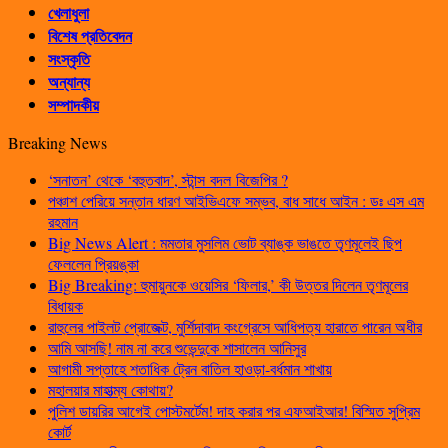
খেলাধুলা
বিশেষ প্রতিবেদন
সংস্কৃতি
অন্যান্য
সম্পাদকীয়
Breaking News
‘সনাতন’ থেকে ‘বহুতবাদ’, স্টান্স বদল বিজেপির ?
পঞ্চাশ পেরিয়ে সন্তান ধারণ আইভিএফে সম্ভব, বাধ সাধে আইন : ডঃ এস এম
রহমান
Big News Alert : মমতার মুসলিম ভোট ব্যাঙ্ক ভাঙতে তৃণমূলেই ছিপ
ফেললেন প্রিয়ঙ্কা
Big Breaking: হুমায়ুনকে ওয়েসির ‘ফিলার,’ কী উত্তর দিলেন তৃণমূলের
বিধায়ক
রাহুলের পাইলট প্রোজেক্ট, মুর্শিদাবাদ কংগ্রেসে আধিপত্য হারাতে পারেন অধীর
আমি আসছি! নাম না করে শুভেন্দুকে শাসালেন আনিসুর
আগামী সপ্তাহে শতাধিক ট্রেন বাতিল হাওড়া-বর্ধমান শাখায়
মহালয়ার মাহাত্ম্য কোথায়?
পুলিশ ডায়রির আগেই পোস্টমর্টেম! দাহ করার পর এফআইআর! বিস্মিত সুপ্রিম
কোর্ট