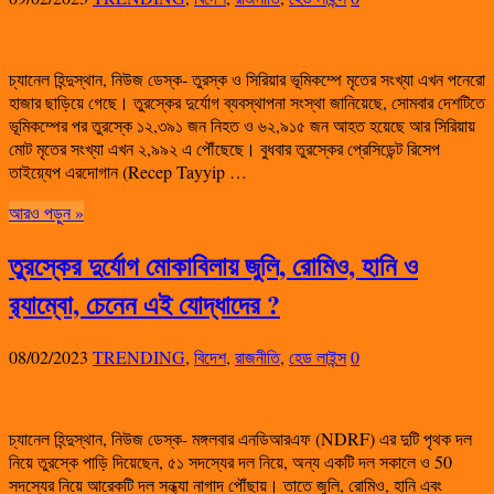
চ্যানেল হিন্দুস্থান, নিউজ ডেস্ক- তুরস্ক ও সিরিয়ার ভূমিকম্পে মৃতের সংখ্যা এখন পনেরো
হাজার ছাড়িয়ে গেছে। তুরস্কের দুর্যোগ ব্যবস্থাপনা সংস্থা জানিয়েছে, সোমবার দেশটিতে
ভূমিকম্পের পর তুরস্কে ১২,৩৯১ জন নিহত ও ৬২,৯১৫ জন আহত হয়েছে আর সিরিয়ায়
মোট মৃতের সংখ্যা এখন ২,৯৯২ এ পৌঁছেছে। বুধবার তুরস্কের প্রেসিডেন্ট রিসেপ
তাইয়্যেপ এরদোগান (Recep Tayyip …
আরও পড়ুন »
তুরস্কের দুর্যোগ মোকাবিলায় জুলি, রোমিও, হানি ও
র‍্যাম্বো, চেনেন এই যোদ্ধাদের ?
08/02/2023
TRENDING
,
বিদেশ
,
রাজনীতি
,
হেড লাইন্স
0
চ্যানেল হিন্দুস্থান, নিউজ ডেস্ক- মঙ্গলবার এনডিআরএফ (NDRF) এর দুটি পৃথক দল
নিয়ে তুরস্কে পাড়ি দিয়েছেন, ৫১ সদস্যের দল নিয়ে, অন্য একটি দল সকালে ও 50
সদস্যের নিয়ে আরেকটি দল সন্ধ্যা নাগাদ পৌঁছায়। তাতে জুলি, রোমিও, হানি এবং