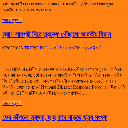
র‍্যাম্বো-একটি চার সদস্যের ডগ স্কোয়াড, যারা জাতীয় দুর্যোগ মোকাবিলায় পুরুষ
সহকর্মীদের সাথে ভূমিকম্প-বিধ্বস্ত …
আরও পড়ুন »
ত্রাণ সামগ্রী নিয়ে তুরস্কে পৌঁছালো ভারতীয় বিমান
07/02/2023
TRENDING
,
দেশ
,
বিদেশ
,
রাজনীতি
,
হেড লাইন্স
0
চ্যানেল হিন্দুস্তান, নিউজ ডেস্ক- মঙ্গলবার তুরস্কে ভূমিকম্পের পর অনুসন্ধান ও উদ্ধার
সহায়তায় করার জন্য, দুর্যোগ মোকাবিলা সামগ্রী ও উদ্ধারকারী দল নিয়ে প্রথম ভারতীয়
বিমানটি পৌঁছালো সেদেশে। আজ পররাষ্ট্রমন্ত্রী এস জয়শঙ্কর বলেছেন ,’ন্যাশনাল
ডিজাস্টার রেসপন্স ফোর্সের( National Disaster Response Force) ৫০ টিরও বেশি
কর্মী নিয়ে C17 ফ্লাইট সঙ্গে একটি বিশেষভাবে প্রশিক্ষিত …
আরও পড়ুন »
ফের কাঁপলো তুরস্ক, হু হু করে বাড়ছে মৃত্যু সংখ্যা