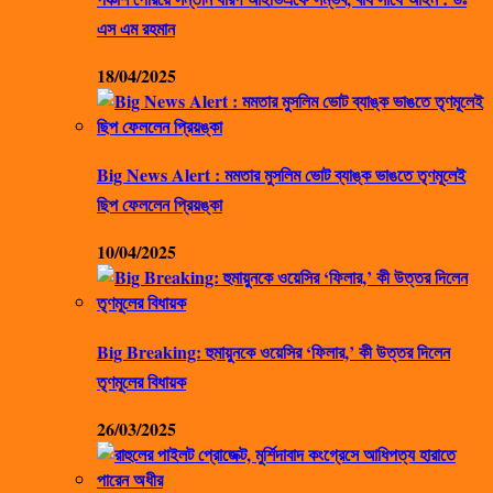
এস এম রহমান
18/04/2025
Big News Alert : মমতার মুসলিম ভোট ব্যাঙ্ক ভাঙতে তৃণমূলেই
ছিপ ফেললেন প্রিয়ঙ্কা
10/04/2025
Big Breaking: হুমায়ুনকে ওয়েসির ‘ফিলার,’ কী উত্তর দিলেন
তৃণমূলের বিধায়ক
26/03/2025