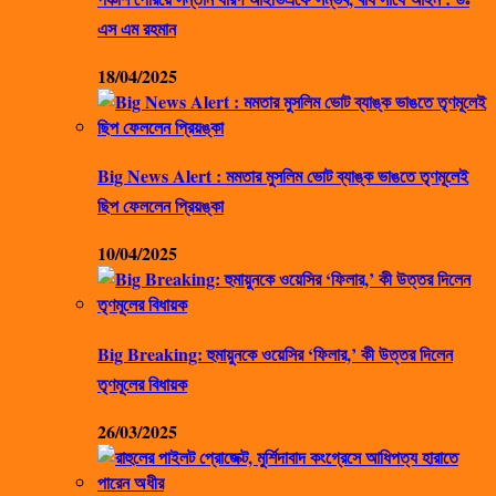
এস এম রহমান
18/04/2025
Big News Alert : মমতার মুসলিম ভোট ব্যাঙ্ক ভাঙতে তৃণমূলেই
ছিপ ফেললেন প্রিয়ঙ্কা
10/04/2025
Big Breaking: হুমায়ুনকে ওয়েসির ‘ফিলার,’ কী উত্তর দিলেন
তৃণমূলের বিধায়ক
26/03/2025