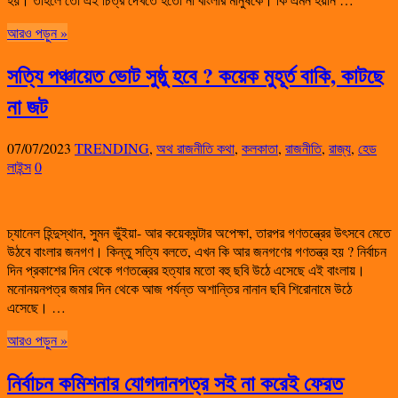
আরও পড়ুন »
সত্যি পঞ্চায়েত ভোট সুষ্ঠু হবে ? কয়েক মুহূর্ত বাকি, কাটছে
না জট
07/07/2023
TRENDING
,
অথ রাজনীতি কথা
,
কলকাতা
,
রাজনীতি
,
রাজ্য
,
হেড
লাইন্স
0
চ্যানেল হিন্দুস্থান, সুমন ভুঁইয়া- আর কয়েকঘন্টার অপেক্ষা, তারপর গণতন্ত্রের উৎসবে মেতে
উঠবে বাংলার জনগণ। কিন্তু সত্যি বলতে, এখন কি আর জনগণের গণতন্ত্র হয় ? নির্বাচন
দিন প্রকাশের দিন থেকে গণতন্ত্রের হত্যার মতো বহু ছবি উঠে এসেছে এই বাংলায়।
মনোনয়নপত্র জমার দিন থেকে আজ পর্যন্ত অশান্তির নানান ছবি শিরোনামে উঠে
এসেছে। …
আরও পড়ুন »
নির্বাচন কমিশনার যোগদানপত্র সই না করেই ফেরত