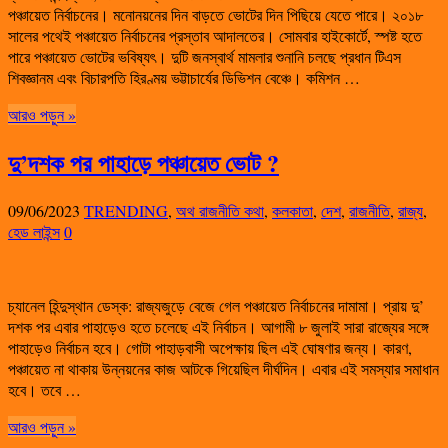
পঞ্চায়েত নির্বাচনের। মনোনয়নের দিন বাড়তে ভোটের দিন পিছিয়ে যেতে পারে। ২০১৮
সালের পথেই পঞ্চায়েত নির্বাচনের প্রস্তাব আদালতের। সোমবার হাইকোর্টে, স্পষ্ট হতে
পারে পঞ্চায়েত ভোটের ভবিষ্যৎ। দুটি জনস্বার্থ মামলার শুনানি চলছে প্রধান টিএস
শিবজ্ঞানম এবং বিচারপতি হিরণ্ময় ভট্টাচার্যের ডিভিশন বেঞ্চে। কমিশন …
আরও পড়ুন »
দু’দশক পর পাহাড়ে পঞ্চায়েত ভোট ?
09/06/2023
TRENDING
,
অথ রাজনীতি কথা
,
কলকাতা
,
দেশ
,
রাজনীতি
,
রাজ্য
,
হেড লাইন্স
0
চ্যানেল হিন্দুস্থান ডেস্ক: রাজ্যজুড়ে বেজে গেল পঞ্চায়েত নির্বাচনের দামামা। প্রায় দু’
দশক পর এবার পাহাড়েও হতে চলেছে এই নির্বাচন। আগামী ৮ জুলাই সারা রাজ্যের সঙ্গে
পাহাড়েও নির্বাচন হবে। গোটা পাহাড়বাসী অপেক্ষায় ছিল এই ঘোষণার জন্য। কারণ,
পঞ্চায়েত না থাকায় উন্নয়নের কাজ আটকে গিয়েছিল দীর্ঘদিন। এবার এই সমস্যার সমাধান
হবে। তবে …
আরও পড়ুন »