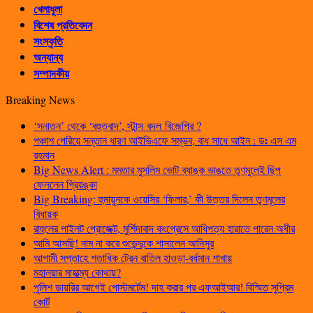
খেলাধুলা
বিশেষ প্রতিবেদন
সংস্কৃতি
অন্যান্য
সম্পাদকীয়
Breaking News
‘সনাতন’ থেকে ‘বহুতবাদ’, স্টান্স বদল বিজেপির ?
পঞ্চাশ পেরিয়ে সন্তান ধারণ আইভিএফে সম্ভব, বাধ সাধে আইন : ডঃ এস এম
রহমান
Big News Alert : মমতার মুসলিম ভোট ব্যাঙ্ক ভাঙতে তৃণমূলেই ছিপ
ফেললেন প্রিয়ঙ্কা
Big Breaking: হুমায়ুনকে ওয়েসির ‘ফিলার,’ কী উত্তর দিলেন তৃণমূলের
বিধায়ক
রাহুলের পাইলট প্রোজেক্ট, মুর্শিদাবাদ কংগ্রেসে আধিপত্য হারাতে পারেন অধীর
আমি আসছি! নাম না করে শুভেন্দুকে শাসালেন আনিসুর
আগামী সপ্তাহে শতাধিক ট্রেন বাতিল হাওড়া-বর্ধমান শাখায়
মহালয়ার মাহাত্ম্য কোথায়?
পুলিশ ডায়রির আগেই পোস্টমর্টেম! দাহ করার পর এফআইআর! বিস্মিত সুপ্রিম
কোর্ট