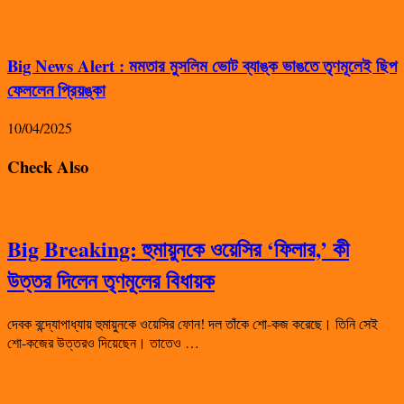
Big News Alert : মমতার মুসলিম ভোট ব্যাঙ্ক ভাঙতে তৃণমূলেই ছিপ
ফেললেন প্রিয়ঙ্কা
10/04/2025
Check Also
Big Breaking: হুমায়ুনকে ওয়েসির ‘ফিলার,’ কী
উত্তর দিলেন তৃণমূলের বিধায়ক
দেবক বন্দ্যোপাধ্যায় হুমায়ুনকে ওয়েসির ফোন! দল তাঁকে শো-কজ করেছে। তিনি সেই
শো-কজের উত্তরও দিয়েছেন। তাতেও …