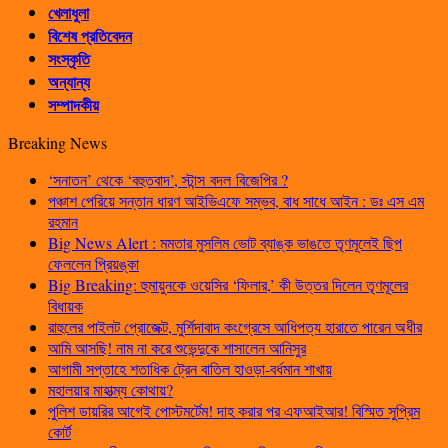
খেলাধুলা
বিশেষ প্রতিবেদন
সংস্কৃতি
অন্যান্য
সম্পাদকীয়
Breaking News
‘সনাতন’ থেকে ‘বহুতবাদ’, স্টান্স বদল বিজেপির ?
পঞ্চাশ পেরিয়ে সন্তান ধারণ আইভিএফে সম্ভব, বাধ সাধে আইন : ডঃ এস এম
রহমান
Big News Alert : মমতার মুসলিম ভোট ব্যাঙ্ক ভাঙতে তৃণমূলেই ছিপ
ফেললেন প্রিয়ঙ্কা
Big Breaking: হুমায়ুনকে ওয়েসির ‘ফিলার,’ কী উত্তর দিলেন তৃণমূলের
বিধায়ক
রাহুলের পাইলট প্রোজেক্ট, মুর্শিদাবাদ কংগ্রেসে আধিপত্য হারাতে পারেন অধীর
আমি আসছি! নাম না করে শুভেন্দুকে শাসালেন আনিসুর
আগামী সপ্তাহে শতাধিক ট্রেন বাতিল হাওড়া-বর্ধমান শাখায়
মহালয়ার মাহাত্ম্য কোথায়?
পুলিশ ডায়রির আগেই পোস্টমর্টেম! দাহ করার পর এফআইআর! বিস্মিত সুপ্রিম
কোর্ট