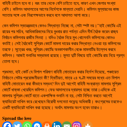
বাহিনী চাইলে হবে না। বরং তার থেকে বেশি চাইতে হবে, কারণ এখন জেলার সংখ্যা
বেশি। কমিশন আদালতের আগের নির্দেশকে মান্যতা দেয়নি। কমিশন মূল্যায়নের কাজ
সততার সঙ্গে এবং নিরপেক্ষভাবে করবে বলে আদালত আশা করে।
কেন কমিশন স্বতন্ত্রভাবে কেনও সিদ্ধান্ত নিচ্ছে না, সেটা স্পষ্ট নয়।”হাই কোর্টের এই
রায়ের পর সচিব, আধিকারিকদের নিয়ে বুধবার রাত পর্যন্ত এদিন দীর্ঘ বৈঠক করেন রাজ‌্য
নির্বাচন কমিশনার রাজীব সিনহা । যদিও বৈঠক নিয়ে মুখ খোলেননি কমিশনের কোনও
কর্তাই। সেই বৈঠকেই সুপ্রিম কোর্টে মামলা দায়ের করার সিদ্ধান্ত নেওয়া হয় কমিশনের
তরফে। সূত্রের খবর, সুপ্রিম কোর্টের অবকাশকালীন বেঞ্চে মামলাটির উল্লেখ করবে
কমিশন। আজই শুনানির সম্ভাবনা রয়েছে। মূলত দুটি বিষয়ে হাই কোর্টের রায় নিয়ে প্রশ্ন
তোলা হবে।
প্রথমত, হাই কোর্ট যে বিশাল পরিমাণ বাহিনী মোতায়েন করার নির্দেশ দিয়েছে, পঞ্চায়েত
নির্বাচনে সেটার প্রয়োজনীয়তা কী? দ্বিতীয়ত, মাত্র ২৪ ঘণ্টা সময়ের মধ্যে এত বিশাল
বাহিনী মোতায়েন করা কীভাবে সম্ভব? দিন দুই আগেই বাহিনী সংক্রান্ত মামলায় সুপ্রিম
কোর্টে ধাক্কা খেয়েছিল কমিশন। ফের আদালতের দ্বারস্থ হচ্ছে তারা।এদিকে এই
মামলায় সুপ্রিম কোর্টে যাতে একপাক্ষিক শুনানি না হয়, সেটা নিশ্চিত করতে আগেই
ক্যাভিয়েট দাখিল করে রেখেছেন বিরোধী দলনেতা শুভেন্দু অধিকারী। কংগ্রেসের তরফেও
একটি ক্যাভিয়েট দাখিল করা হয়েছে। অর্থাৎ মামলার অংশ হবেন তারাও।
Spread the love