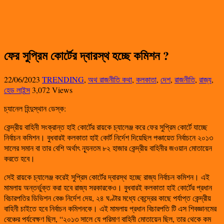
ফের সুপ্রিম কোর্টের দ্বারস্থ হচ্ছে কমিশন ?
22/06/2023
TRENDING
,
অথ রাজনীতি কথা
,
কলকাতা
,
দেশ
,
রাজনীতি
,
রাজ্য
,
হেড লাইন্স
3,072 Views
চ্যানেল হিন্দুস্থান ডেস্ক:
কেন্দ্রীয় বাহিনী সংক্রান্ত হাই কোর্টের রায়কে চ্যালেঞ্জ করে ফের সুপ্রিম কোর্টে যাচ্ছে
নির্বাচন কমিশন। বুধবারই কলকাতা হাই কোর্ট নির্দেশ দিয়েছিল পঞ্চায়েত নির্বাচনে ২০১৩
সালের সমান বা তার বেশি অর্থাৎ ন্যূনতম ৮২ হাজার কেন্দ্রীয় বাহিনীর জওয়ান মোতায়েন
করতে হবে।
সেই রায়কে চ্যালেঞ্জ করেই সুপ্রিম কোর্টের দ্বারস্থ হচ্ছে রাজ্য নির্বাচন কমিশন। এই
মামলায় অন্তর্ভুক্ত করা হবে রাজ্য সরকারকেও। বুধবারই কলকাতা হাই কোর্টের প্রধান
বিচারপতির ডিভিশন বেঞ্চ নির্দেশ দেয়, ২৪ ঘণ্টার মধ্যে কেন্দ্রের কাছে পর্যাপ্ত কেন্দ্রীয়
বাহিনী চাইতে হবে নির্বাচন কমিশনকে। এই মামলায় প্রধান বিচারপতি টি এস শিবজ্ঞানমের
বেঞ্চের পর্যবেক্ষণ ছিল, “২০১৩ সালে যে পরিমাণ বাহিনী মোতায়েন ছিল, তার থেকে কম