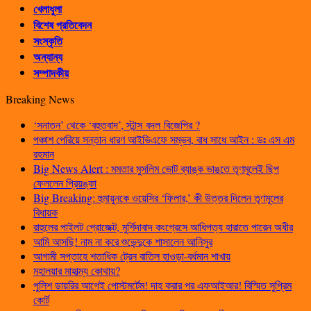
খেলাধুলা
বিশেষ প্রতিবেদন
সংস্কৃতি
অন্যান্য
সম্পাদকীয়
Breaking News
‘সনাতন’ থেকে ‘বহুতবাদ’, স্টান্স বদল বিজেপির ?
পঞ্চাশ পেরিয়ে সন্তান ধারণ আইভিএফে সম্ভব, বাধ সাধে আইন : ডঃ এস এম
রহমান
Big News Alert : মমতার মুসলিম ভোট ব্যাঙ্ক ভাঙতে তৃণমূলেই ছিপ
ফেললেন প্রিয়ঙ্কা
Big Breaking: হুমায়ুনকে ওয়েসির ‘ফিলার,’ কী উত্তর দিলেন তৃণমূলের
বিধায়ক
রাহুলের পাইলট প্রোজেক্ট, মুর্শিদাবাদ কংগ্রেসে আধিপত্য হারাতে পারেন অধীর
আমি আসছি! নাম না করে শুভেন্দুকে শাসালেন আনিসুর
আগামী সপ্তাহে শতাধিক ট্রেন বাতিল হাওড়া-বর্ধমান শাখায়
মহালয়ার মাহাত্ম্য কোথায়?
পুলিশ ডায়রির আগেই পোস্টমর্টেম! দাহ করার পর এফআইআর! বিস্মিত সুপ্রিম
কোর্ট