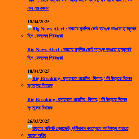
এস এম রহমান
18/04/2025
Big News Alert : মমতার মুসলিম ভোট ব্যাঙ্ক ভাঙতে তৃণমূলেই
ছিপ ফেললেন প্রিয়ঙ্কা
10/04/2025
Big Breaking: হুমায়ুনকে ওয়েসির ‘ফিলার,’ কী উত্তর দিলেন
তৃণমূলের বিধায়ক
26/03/2025