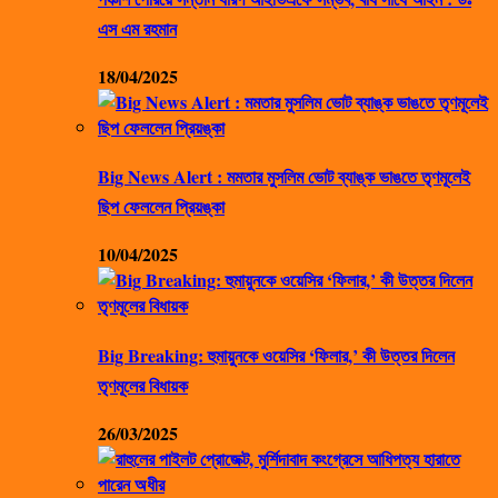
এস এম রহমান
18/04/2025
Big News Alert : মমতার মুসলিম ভোট ব্যাঙ্ক ভাঙতে তৃণমূলেই
ছিপ ফেললেন প্রিয়ঙ্কা
10/04/2025
Big Breaking: হুমায়ুনকে ওয়েসির ‘ফিলার,’ কী উত্তর দিলেন
তৃণমূলের বিধায়ক
26/03/2025