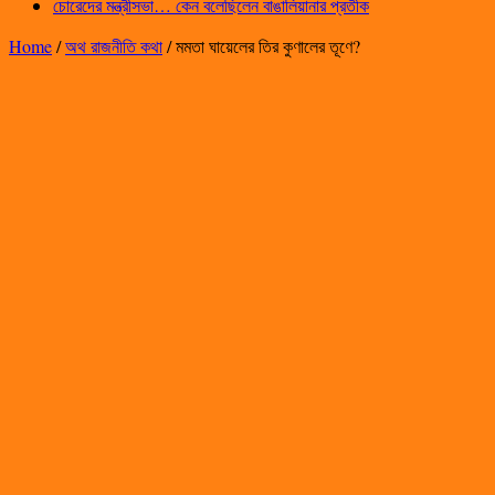
চোরেদের মন্ত্রীসভা… কেন বলেছিলেন বাঙালিয়ানার প্রতীক
Home
/
অথ রাজনীতি কথা
/
মমতা ঘায়েলের তির কুণালের তূণে?