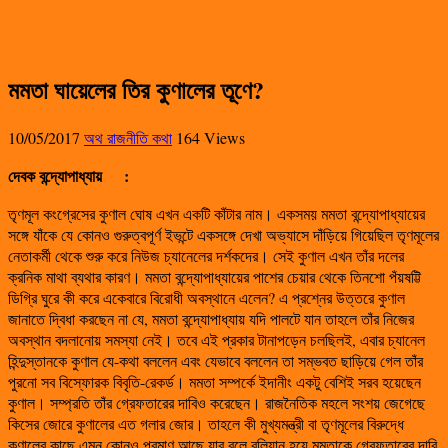
মমতা ঘায়েলের তির কুণালের তূণে?
10/05/2017
অথ রাজনীতি কথা
164 Views
দেবক বন্দ্যোপাধ্যায়
:
তৃণমূল কংগ্রেসের কুণাল ঘোষ এখন একটি কাঁটার নাম। একসময় মমতা বন্দ্যোপাধ্যায়ের
সঙ্গে যাঁকে যে কোনও গুরুত্বপূর্ণ ইভন্টে একসঙ্গে দেখা অভ্যাসে দাঁড়িয়ে গিয়েছিল তৃণমূলের
নেতাকর্মী থেকে শুরু করে নিউজ চ্যানেলের দর্শকদের। সেই কুণাল এখন তাঁর দলের
ক্রনিক মাথা ব্যথার কারণ। মমতা বন্দ্যোপাধ্যায়ের পাশের চেয়ার থেকে তিনশো পঁয়ষট্টি
ডিগ্রি ঘুরে কী করে একেবারে বিরোধী অবস্থানে এলেন? এ প্রশ্নের উত্তরে কুণাল
জানাতে দ্বিধা করছেন না যে, মমতা বন্দ্যোপাধ্যায় যদি পালটে যান তাহলে তাঁর নিজের
অবস্থান বদলানোয় সমস্যা নেই। তবে এই প্রকার টানাপড়েন চলছিলই, এবার চ্যানেল
হিন্দুস্তানকে কুণাল যে-কথা বললেন এবং যেভাবে বললেন তা সম্ভবত ছাড়িয়ে গেল তাঁর
পুরনো সব বিস্ফোরক বিবৃতি-রেকর্ড। মমতা সম্পর্কে ইদানীং একটু বেশিই সরব হয়েছেন
কুণাল। সম্প্রতি তাঁর গ্রেফতারের দাবিও করেছেন। রাজনৈতিক মহলে সংশয় জেগেছে
কিসের জোরে কুণালের এত গলার জোর। তাহলে কী মুখ্যমন্ত্রী বা তৃণমূলের বিরুদ্ধে
কুণালের কাছে এমন কোনও প্রমাণ আছে যার বলে বলিয়ান হয়ে মমতাকে গ্রেফতারের দাবি