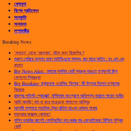
খেলাধুলা
বিশেষ প্রতিবেদন
সংস্কৃতি
অন্যান্য
সম্পাদকীয়
Breaking News
‘সনাতন’ থেকে ‘বহুতবাদ’, স্টান্স বদল বিজেপির ?
পঞ্চাশ পেরিয়ে সন্তান ধারণ আইভিএফে সম্ভব, বাধ সাধে আইন : ডঃ এস এম
রহমান
Big News Alert : মমতার মুসলিম ভোট ব্যাঙ্ক ভাঙতে তৃণমূলেই ছিপ
ফেললেন প্রিয়ঙ্কা
Big Breaking: হুমায়ুনকে ওয়েসির ‘ফিলার,’ কী উত্তর দিলেন তৃণমূলের
বিধায়ক
রাহুলের পাইলট প্রোজেক্ট, মুর্শিদাবাদ কংগ্রেসে আধিপত্য হারাতে পারেন অধীর
আমি আসছি! নাম না করে শুভেন্দুকে শাসালেন আনিসুর
আগামী সপ্তাহে শতাধিক ট্রেন বাতিল হাওড়া-বর্ধমান শাখায়
মহালয়ার মাহাত্ম্য কোথায়?
পুলিশ ডায়রির আগেই পোস্টমর্টেম! দাহ করার পর এফআইআর! বিস্মিত সুপ্রিম
কোর্ট