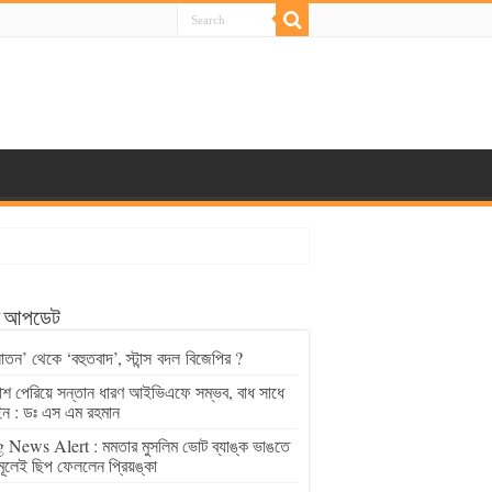
্ট আপডেট
াতন’ থেকে ‘বহুতবাদ’, স্টান্স বদল বিজেপির ?
চাশ পেরিয়ে সন্তান ধারণ আইভিএফে সম্ভব, বাধ সাধে
ন : ডঃ এস এম রহমান
 News Alert : মমতার মুসলিম ভোট ব্যাঙ্ক ভাঙতে
মূলেই ছিপ ফেললেন প্রিয়ঙ্কা