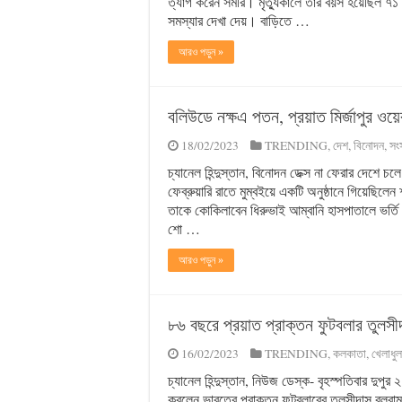
ত্যাগ করেন সমীর। মৃত্যুকালে তাঁর বয়স হয়েছিল ৭
সমস্যার দেখা দেয়। বাড়িতে …
আরও পড়ুন »
বলিউডে নক্ষ‌এ পতন, প্রয়াত মির্জাপুর ও
18/02/2023
TRENDING
,
দেশ
,
বিনোদন
,
সংস
চ্যানেল হিন্দুস্তান, বিনোদন ডেক্স না ফেরার দেশে 
ফেব্রুয়ারি রাতে মুম্বইয়ে একটি অনুষ্ঠানে গিয়েছ
তাকে কোকিলাবেন ধিরুভাই আম্বানি হাসপাতালে ভর্তি 
শো …
আরও পড়ুন »
৮৬ বছরে প্রয়াত প্রাক্তন ফুটবলার তুলসী
16/02/2023
TRENDING
,
কলকাতা
,
খেলাধুল
চ্যানেল হিন্দুস্তান, নিউজ ডেস্ক- বৃহস্পতিবার দুপ
করলেন ভারতের প্রাক্তন ফুটবলারের তুলসীদাস বলরা