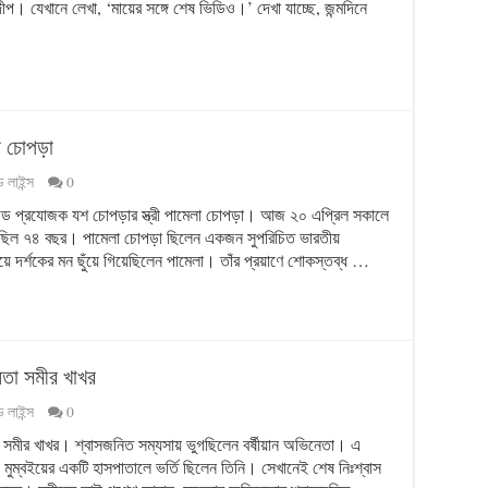
প। যেখানে লেখা, ‘মায়ের সঙ্গে শেষ ভিডিও।’ দেখা যাচ্ছে, জন্মদিনে
া চোপড়া
 লাইন্স
0
 বলিউড প্রযোজক যশ চোপড়ার স্ত্রী পামেলা চোপড়া। আজ ২০ এপ্রিল সকালে
়েছিল ৭৪ বছর। পামেলা চোপড়া ছিলেন একজন সুপরিচিত ভারতীয়
য়ে দর্শকের মন ছুঁয়ে গিয়েছিলেন পামেলা। তাঁর প্রয়াণে শোকস্তব্ধ …
েতা সমীর খাখর
 লাইন্স
0
তা সমীর খাখর। শ্বাসজনিত সম্যসায় ভুগছিলেন বর্ষীয়ান অভিনেতা। এ
 মুম্বইয়ের একটি হাসপাতালে ভর্তি ছিলেন তিনি। সেখানেই শেষ নিঃশ্বাস