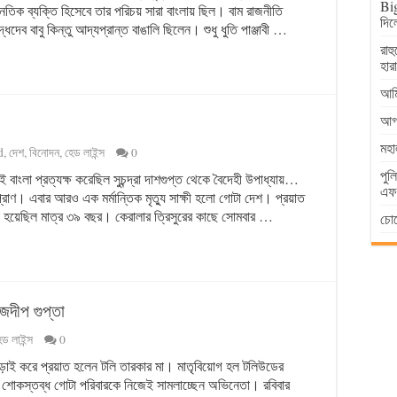
Big
ৈতিক ব্যক্তি হিসেবে তার পরিচয় সারা বাংলায় ছিল। বাম রাজনীতি
দিল
ধদেব বাবু কিন্তু আদ্যপ্রান্ত বাঙালি ছিলেন। শুধু ধুতি পাঞ্জাবী …
রাহ
হার
আমি
আগা
মহা
d
,
দেশ
,
বিনোদন
,
হেড লাইন্স
0
পুল
ই বাংলা প্রত্যক্ষ করেছিল সুচন্দ্রা দাশগুপ্ত থেকে বৈদেহী উপাধ্যায়…
এফআ
াণ। এবার আরও এক মর্মান্তিক মৃত্যু সাক্ষী হলো গোটা দেশ। প্রয়াত
 হয়েছিল মাত্র ৩৯ বছর। কেরালার ত্রিসুরের কাছে সোমবার …
চোর
জদীপ গুপ্তা
েড লাইন্স
0
্গে লড়াই করে প্রয়াত হলেন টলি তারকার মা। মাতৃবিয়োগ হল টলিউডের
শোকস্তব্ধ গোটা পরিবারকে নিজেই সামলাচ্ছেন অভিনেতা। রবিবার