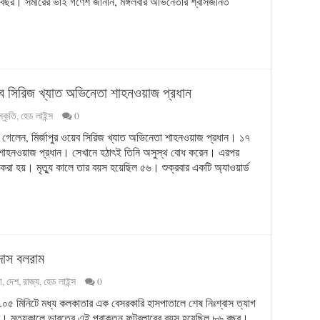
১ বছর। সমীরের ভাই গণেশ জানান, মঙ্গলবার অভিনেতার শ্বাসজনিত
য়েব সিরিজ খ্যাত অভিনেতা শাহনওয়াজ প্রধান
্কৃতি
,
হেড লাইন্স
0
চলে গেলেন, মির্জাপুর ওয়েব সিরিজ খ্যাত অভিনেতা শাহনওয়াজ প্রধান। ১৭
িলেন শাহনওয়াজ প্রধান। সেখানে হঠাৎই তিনি অসুস্থ বোধ করেন। এরপর
করা হয়। মৃত্যু কালে তার বয়স হয়েছিল ৫৬। শুক্রবার একটি অ্যাওয়ার্ড
দাস বলরাম
া
,
দেশ
,
রাজ্য
,
হেড লাইন্স
0
ুর ২.০৫ মিনিটে মধ্য কলকাতার এক বেসরকারি হাসপাতালে শেষ নিঃশ্বাস ত্যাগ
ম। মৃত্যুকালে ভারতের এই প্রাক্তন ফুটবলারের বয়স হয়েছিল ৮৬ বছর।