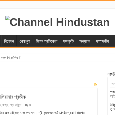
বিনোদন
খেলাধুলা
বিশেষ প্রতিবেদন
সংস্কৃতি
অন্যান্য
সম্পাদকীয়
্স বদল বিজেপির ?
লাস
‘সন
পঞ্
লিয়ানার প্রতীক
আই
Big
ি
,
রাজ্য
,
হেড লাইন্স
0
তৃণ
ির এক মহিরুহ চলে গেলেন। শ্রী বুদ্ধদেব ভট্টাচার্যের প্রয়াণ বাংলার