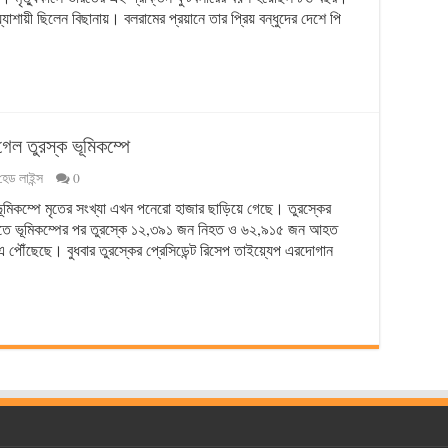
্যাশায়ী ছিলেন বিছানায়। বলরামের প্রয়ানে তার প্রিয় বন্ধুদের দেশে পি
েল তুরস্ক ভূমিকম্পে
হেড লাইন্স
0
ার ভূমিকম্পে মৃতের সংখ্যা এখন পনেরো হাজার ছাড়িয়ে গেছে। তুরস্কের
দেশটিতে ভূমিকম্পের পর তুরস্কে ১২,৩৯১ জন নিহত ও ৬২,৯১৫ জন আহত
এ পৌঁছেছে। বুধবার তুরস্কের প্রেসিডেন্ট রিসেপ তাইয়্যেপ এরদোগান