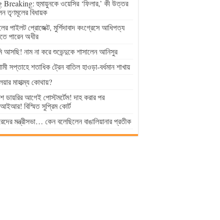
 Breaking: হুমায়ুনকে ওয়েসির ‘ফিলার,’ কী উত্তর
েন তৃণমূলের বিধায়ক
ুলের পাইলট প্রোজেক্ট, মুর্শিদাবাদ কংগ্রেসে আধিপত্য
াতে পারেন অধীর
 আসছি! নাম না করে শুভেন্দুকে শাসালেন আনিসুর
মী সপ্তাহে শতাধিক ট্রেন বাতিল হাওড়া-বর্ধমান শাখায়
লয়ার মাহাত্ম্য কোথায়?
িশ ডায়রির আগেই পোস্টমর্টেম! দাহ করার পর
ইআর! বিস্মিত সুপ্রিম কোর্ট
েদের মন্ত্রীসভা… কেন বলেছিলেন বাঙালিয়ানার প্রতীক