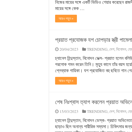
নিজের মায়ের সঙ্গে একটি ভিডিও শেয়ার করেছেন রাজদী
মায়ের সঙ্গে কেক …
আরও পড়ুন »
প্রয়াত প্রযোজক যশ চোপড়ার স্ত্রী পামেল
20/04/2023
TRENDING
,
দেশ
,
বিনোদন
,
হেড
চ্যানেল হিন্দুস্তান, বিনোদন ডেক্স- প্রয়াত হলেন
পরলোক গমন করেন তিনি। মৃত্যু কালে তাঁর বয়স হয
প্লেব্যাক গায়িকা। যশ প্রযোজিত বহু ছবিতে গান গে
আরও পড়ুন »
শেষ নিঃশ্বাস ত্যাগ করলেন প্রয়াত অভিন
15/03/2023
TRENDING
,
দেশ
,
বিনোদন
,
হেড
চ্যানেল হিন্দুস্তান, বিনোদন ডেস্ক- প্রয়াত অভিনে
ছাড়াও ছিল অনান্য শারীরিক সম্যসা। চিকিৎসার জন্য