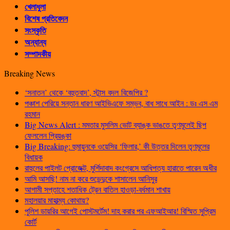
খেলাধুলা
বিশেষ প্রতিবেদন
সংস্কৃতি
অন্যান্য
সম্পাদকীয়
Breaking News
‘সনাতন’ থেকে ‘বহুতবাদ’, স্টান্স বদল বিজেপির ?
পঞ্চাশ পেরিয়ে সন্তান ধারণ আইভিএফে সম্ভব, বাধ সাধে আইন : ডঃ এস এম
রহমান
Big News Alert : মমতার মুসলিম ভোট ব্যাঙ্ক ভাঙতে তৃণমূলেই ছিপ
ফেললেন প্রিয়ঙ্কা
Big Breaking: হুমায়ুনকে ওয়েসির ‘ফিলার,’ কী উত্তর দিলেন তৃণমূলের
বিধায়ক
রাহুলের পাইলট প্রোজেক্ট, মুর্শিদাবাদ কংগ্রেসে আধিপত্য হারাতে পারেন অধীর
আমি আসছি! নাম না করে শুভেন্দুকে শাসালেন আনিসুর
আগামী সপ্তাহে শতাধিক ট্রেন বাতিল হাওড়া-বর্ধমান শাখায়
মহালয়ার মাহাত্ম্য কোথায়?
পুলিশ ডায়রির আগেই পোস্টমর্টেম! দাহ করার পর এফআইআর! বিস্মিত সুপ্রিম
কোর্ট