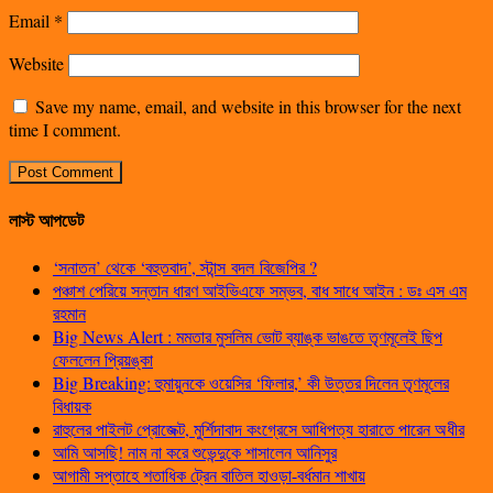
Email
*
Website
Save my name, email, and website in this browser for the next
time I comment.
লাস্ট আপডেট
‘সনাতন’ থেকে ‘বহুতবাদ’, স্টান্স বদল বিজেপির ?
পঞ্চাশ পেরিয়ে সন্তান ধারণ আইভিএফে সম্ভব, বাধ সাধে আইন : ডঃ এস এম
রহমান
Big News Alert : মমতার মুসলিম ভোট ব্যাঙ্ক ভাঙতে তৃণমূলেই ছিপ
ফেললেন প্রিয়ঙ্কা
Big Breaking: হুমায়ুনকে ওয়েসির ‘ফিলার,’ কী উত্তর দিলেন তৃণমূলের
বিধায়ক
রাহুলের পাইলট প্রোজেক্ট, মুর্শিদাবাদ কংগ্রেসে আধিপত্য হারাতে পারেন অধীর
আমি আসছি! নাম না করে শুভেন্দুকে শাসালেন আনিসুর
আগামী সপ্তাহে শতাধিক ট্রেন বাতিল হাওড়া-বর্ধমান শাখায়