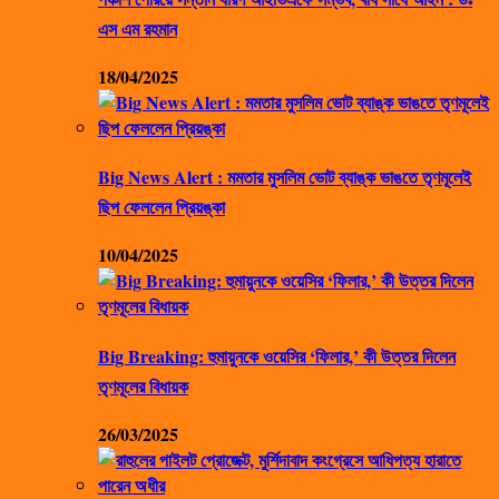
এস এম রহমান
18/04/2025
Big News Alert : মমতার মুসলিম ভোট ব্যাঙ্ক ভাঙতে তৃণমূলেই
ছিপ ফেললেন প্রিয়ঙ্কা
10/04/2025
Big Breaking: হুমায়ুনকে ওয়েসির ‘ফিলার,’ কী উত্তর দিলেন
তৃণমূলের বিধায়ক
26/03/2025