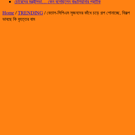
চোরেদের মন্ত্রীসভা… কেন বলেছিলেন বাঙালিয়ানার প্রতীক
Home
/
TRENDING
/
বেতাল-সিপিএম সৃজনদের কাঁধে চড়ে গল্প শোনাচ্ছে, বিকল্প
ভাবছে কি বৃহত্তর বাম