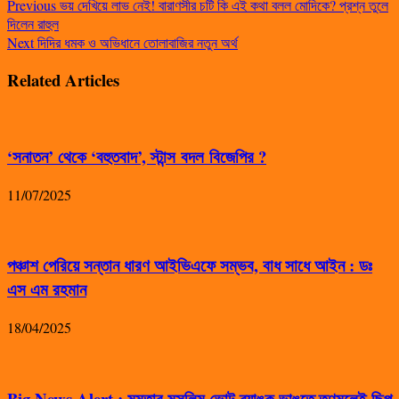
Previous
ভয় দেখিয়ে লাভ নেই! বারাণসীর চটি কি এই কথা বলল মোদিকে? প্রশ্ন তুলে
দিলেন রাহুল
Next
দিদির ধমক ও অভিধানে তোলাবাজির নতুন অর্থ
Related Articles
‘সনাতন’ থেকে ‘বহুতবাদ’, স্টান্স বদল বিজেপির ?
11/07/2025
পঞ্চাশ পেরিয়ে সন্তান ধারণ আইভিএফে সম্ভব, বাধ সাধে আইন : ডঃ
এস এম রহমান
18/04/2025
Big News Alert : মমতার মুসলিম ভোট ব্যাঙ্ক ভাঙতে তৃণমূলেই ছিপ