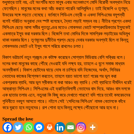
শুধুমাত্র তাই নয়, এই অংশটির মতে মানুষ এবার অনেকাংশে মোদি বিরোধী অবস্থান নিয়ে
ফেলেছিল। মানুষের মনের কথা আঁচ করতে পারেনি আলিমুদ্দিন। তাই বিজেপি ও তৃণমূল,
উভয়ের সঙ্গে লড়তে নেমেছে। বর্তমানে পিডিএস নেত্রী ও একদা সিপিএমের বসুপন্থী
বলেই পরিচিত অনুরাধা দেব স্পষ্ট বলেছেন, দ্বৈত লড়াই সম্ভব নয়। নীতির প্রশ্নে একদা
সিপিএম ছেড়ে আসা সমীর পুততুণ্ডের মতেও লোকসভা ভোটে সাম্প্রদায়িকতার ইস্যুকেই
একমাত্র ইস্যু করা দরকার ছিল। বিজেপি তথা মোদির দিকে সামগ্রিক লড়াইয়ের অভিমুখ
থাকা দরকার ছিল। তৃণমূলের দুর্নীতির প্রশ্ন ছেড়ে দেবার দরকার অবশ্যই ছিল না কিন্তু
লোকসভার ভোটে ওই ইস্যু পাশে সরিয়ে রাখলেও চলত।
বিকাশ ভট্টাচার্য নতুন প্রজন্ম কে কটাক্ষ করেছেন সোশ্যাল মিডিয়ায় বেশি সক্রিয় বলে।
দলের কথা মানুষের কাছে পৌঁছে দেওয়াই যদি লক্ষ্য হয়, তাহলে এ যুগে সমাজ মাধ্যম
অনস্বীকার্য। বিকাশ ছোটদের ঘাড়ে দোষ না চাপিয়ে যদি নিজেদের, অর্থাৎ, সিনিয়র
নেতাদের কাজের বিশ্লেষণ করতেন, তাহলে হয়ত ভালো হত! পরের পর ভূল করা
একপ্রকার ব্যাধি, আর ভূল স্বীকার না করা আরও বড় ব্যাধি। সেই ব্যাধিতে দীর্ঘদিন ধরেই
আক্রান্ত সিপিএম। সিপিএমের এই ভ্রান্তিবিলাসী নেতাদের বাদ দিয়ে, আরও বাম দলকে
এক ছাতার তলায় এনে, নতুনরা কি কিছু করে দেখাতে পারবে? যদি পারে তবেই কমরেডদের
পৃথিবীতে নবযুগ আসতে পারে। নইলে সেই ‘সেদিনের সিপিএম’ নামক বেতালকে কাঁধে
করে ঘুরতে হবে নতুনদের। গল্প শোনা হবে কিন্তু লক্ষ্যে পৌঁছোনো আর হবে না।
Spread the love