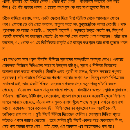
এলো, ভালোই তো হয়েছে দেবক। গেছে বাঁচা গেছে। পশ্চিমবঙ্গে দলটাকে শেষ করে
দিল। ওঁর পাঁচ বছরের শাসন, এ রাজ্যে কংগ্রেস কে আর মাথা তুলতে দিল না।
তাঁকে থামিয়ে বললাম, দাদা, একটা ফোনো দিয়ে দিন! স্টুডিও থেকে আপনাকে ফোনে
ধরব। ফোনো তে ওই নেতা বললেন, মানুদার মতো সৎ মুখ্যমন্ত্রীকে আমরা দেখেছি। দক্ষ
প্রশাসক কে আমরা পেয়েছি… ইত্যাদি ইত্যাদি। শুধুমাত্র উক্ত নেতাই নন, সিদ্ধার্থ
পরবর্তী কমবেশি সব কংগ্রেস নেতাই ওঁর সম্পর্কে এমন ধারনাই পোষণ করতেন। তাঁরা মনে
করতেন, ৭২ থেকে ৭৭ এর বিভীষিকার জন্যই এই রাজ্যে কংগ্রেস আর মাথা তুলতে পারল
না।
এই কথাগুলো মনে পড়ল মীনাক্ষি-দীপ্সিতা-সৃজনদের সাম্প্রতিক অবস্থা দেখে। এবারের
লোকসভা নির্বাচনে সিপিএমের সবচেয়ে উজ্জ্বল দুটি মুখ, সৃজন ও দীপ্সিতা নিজেদের
জমানত রক্ষা করতে পারেননি। মীনাক্ষি এবার প্রার্থী না হলেও, ছিলেন সবচেয়ে পপুলার
প্রচারক। তাঁর পাড়াতে সিপিএমের প্রাপ্ত ভোটের সংখ্যা ৪৫! কিন্তু কেন? সিপিএমের
সার্থকতা এই, তারা একটি শিক্ষিত, ভদ্রজনে গ্রহনযোগ্য নতুন প্রজন্ম তৈরি করতে
পেরেছে। যাঁদের কথা শুনতে মানুষের ভালো লাগছে। রাজনীতির অঙ্গনে চতুর্দিকে ধান্দাবাজ,
ধড়িবাজ, পাল্টিবাজ, চিটিংবাজ, ফেরেববাজ, বাতেলাবাজদের মধ্যে কয়েকটি মুখকে সিপিএম
সামনে আনতে পেরেছে, যাঁদের কথায় মুক্ত বাতাস খুঁজে পাচ্ছে মানুষ। এখানে বলে রাখা
ভালো, কয়েকজন মানে কয়েকজনই। সিপিএমের নব প্রজন্মের সকল প্রার্থীকে এই
তালিকায় রাখা যায় না। মুড়ি মিছরি মিলিয়ে দিয়েছেন সেলিম। সোশ্যাল মিডিয়া খ্যাত
নটেরাও এখানে জায়গা পেয়েছে। তবে সেলিম মুড়ি মিছরি একদর করে ফেলেছেন কি না,
সেই খবর আমার কাছে নেই। যাই হোক, এই আকালে এই কয়েকজনও কম নয়।