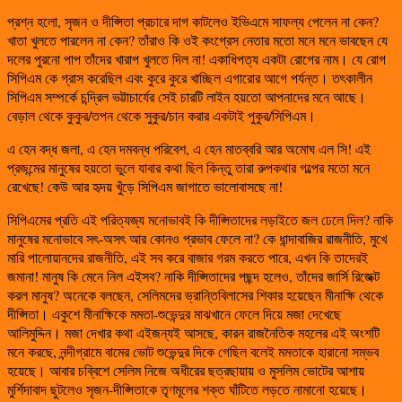
প্রশ্ন হলো, সৃজন ও দীপ্সিতা প্রচারে দাগ কাটলেও ইভিএমে সাফল্য পেলেন না কেন?
খাতা খুলতে পারলেন না কেন? তাঁরাও কি ওই কংগ্রেস নেতার মতো মনে মনে ভাবছেন যে
দলের পুরনো পাপ তাঁদের খারাপ খুলতে দিল না! একাধিপত্য একটা রোগের নাম। যে রোগ
সিপিএম কে গ্রাস করেছিল এবং কুরে কুরে খাচ্ছিল এগারোর আগে পর্যন্ত। তৎকালীন
সিপিএম সম্পর্কে চন্দ্রিল ভট্টাচার্যের সেই চারটি লাইন হয়তো আপনাদের মনে আছে।
বেড়াল থেকে কুকুর/তপন থেকে সুকুর/চান করার একটাই পুকুর/সিপিএম।
এ হেন বদ্ধ জলা, এ হেন দমবন্ধ পরিবেশ, এ হেন মাতব্বরি আর অমোঘ এল সি! এই
প্রজন্মের মানুষের হয়তো ভুলে যাবার কথা ছিল কিন্তু তারা রুপকথার গল্পের মতো মনে
রেখেছে! কেউ আর হৃদয় খুঁড়ে সিপিএম জাগাতে ভালোবাসছে না!
সিপিএমের প্রতি এই পরিত্যজ্য মনোভাবই কি দীপ্সিতাদের লড়াইতে জল ঢেলে দিল? নাকি
মানুষের মনোভাবে সৎ-অসৎ আর কোনও প্রভাব ফেলে না? কে ধান্দাবাজির রাজনীতি, মুখে
মারি পালোয়ানদের রাজনীতি, এই সব করে বাজার গরম করতে পারে, এখন কি তাদেরই
জমানা! মানুষ কি মেনে নিল এইসব? নাকি দীপ্সিতাদের পছন্দ হলেও, তাঁদের জার্সি রিজেক্ট
করল মানুষ? অনেকে বলছেন, সেলিমদের ভ্রান্তিবিলাসের শিকার হয়েছেন মীনাক্ষি থেকে
দীপ্সিতা। একুশে মীনাক্ষিকে মমতা-শুভেন্দুর মাঝখানে ফেলে দিয়ে মজা দেখেছে
আলিমুদ্দিন। মজা দেখার কথা এইজন্যই আসছে, কারন রাজনৈতিক মহলের এই অংশটি
মনে করছে, নন্দীগ্রামে বামের ভোট শুভেন্দুর দিকে গেছিল বলেই মমতাকে হারানো সম্ভব
হয়েছে। আবার চব্বিশে সেলিম নিজে অধীরের ছত্রছায়ায় ও মুসলিম ভোটের আশায়
মুর্শিদাবাদ ছুটলেও সৃজন-দীপ্সিতাকে তৃণমূলের শক্ত ঘাঁটিতে লড়তে নামানো হয়েছে।