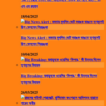
এস এম রহমান
18/04/2025
Big News Alert : মমতার মুসলিম ভোট ব্যাঙ্ক ভাঙতে তৃণমূলেই
ছিপ ফেললেন প্রিয়ঙ্কা
10/04/2025
Big Breaking: হুমায়ুনকে ওয়েসির ‘ফিলার,’ কী উত্তর দিলেন
তৃণমূলের বিধায়ক
26/03/2025