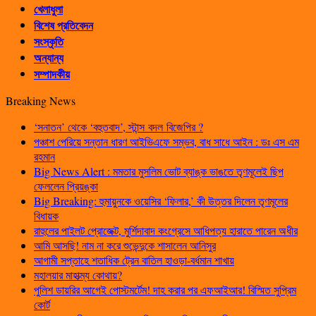
খেলাধুলা
বিশেষ প্রতিবেদন
সংস্কৃতি
অন্যান্য
সম্পাদকীয়
Breaking News
‘সনাতন’ থেকে ‘বহুতবাদ’, স্টান্স বদল বিজেপির ?
পঞ্চাশ পেরিয়ে সন্তান ধারণ আইভিএফে সম্ভব, বাধ সাধে আইন : ডঃ এস এম
রহমান
Big News Alert : মমতার মুসলিম ভোট ব্যাঙ্ক ভাঙতে তৃণমূলেই ছিপ
ফেললেন প্রিয়ঙ্কা
Big Breaking: হুমায়ুনকে ওয়েসির ‘ফিলার,’ কী উত্তর দিলেন তৃণমূলের
বিধায়ক
রাহুলের পাইলট প্রোজেক্ট, মুর্শিদাবাদ কংগ্রেসে আধিপত্য হারাতে পারেন অধীর
আমি আসছি! নাম না করে শুভেন্দুকে শাসালেন আনিসুর
আগামী সপ্তাহে শতাধিক ট্রেন বাতিল হাওড়া-বর্ধমান শাখায়
মহালয়ার মাহাত্ম্য কোথায়?
পুলিশ ডায়রির আগেই পোস্টমর্টেম! দাহ করার পর এফআইআর! বিস্মিত সুপ্রিম
কোর্ট