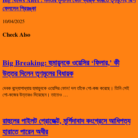
ফেললেন প্রিয়ঙ্কা
10/04/2025
Check Also
Big Breaking: হুমায়ুনকে ওয়েসির ‘ফিলার,’ কী
উত্তর দিলেন তৃণমূলের বিধায়ক
দেবক বন্দ্যোপাধ্যায় হুমায়ুনকে ওয়েসির ফোন! দল তাঁকে শো-কজ করেছে। তিনি সেই
শো-কজের উত্তরও দিয়েছেন। তাতেও …
রাহুলের পাইলট প্রোজেক্ট, মুর্শিদাবাদ কংগ্রেসে আধিপত্য
হারাতে পারেন অধীর