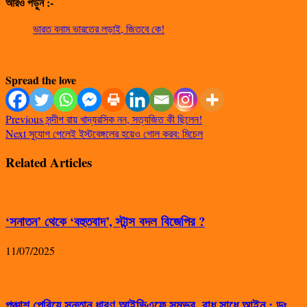
আরও পড়ুন :-
ভারত বনাম ভারতের লড়াই, জিতবে কে!
Spread the love
Previous
সন্দীপ রায় খাদ্যরসিক নন, সত্যজিত কী ছিলেন!
Next
সুযোগ পেলেই ইস্টবেঙ্গলের হয়েও গোল করব: মিচেল
Related Articles
‘সনাতন’ থেকে ‘বহুতবাদ’, স্টান্স বদল বিজেপির ?
11/07/2025
পঞ্চাশ পেরিয়ে সন্তান ধারণ আইভিএফে সম্ভব, বাধ সাধে আইন : ডঃ