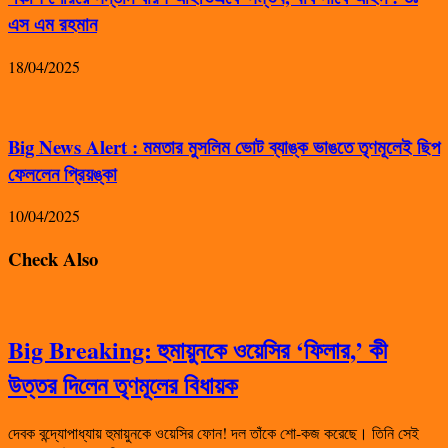
এস এম রহমান
18/04/2025
Big News Alert : মমতার মুসলিম ভোট ব্যাঙ্ক ভাঙতে তৃণমূলেই ছিপ
ফেললেন প্রিয়ঙ্কা
10/04/2025
Check Also
Big Breaking: হুমায়ুনকে ওয়েসির ‘ফিলার,’ কী
উত্তর দিলেন তৃণমূলের বিধায়ক
দেবক বন্দ্যোপাধ্যায় হুমায়ুনকে ওয়েসির ফোন! দল তাঁকে শো-কজ করেছে। তিনি সেই