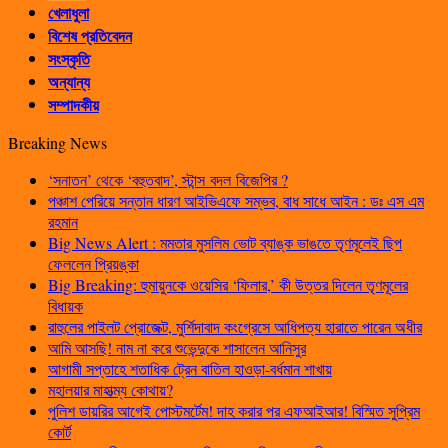
খেলাধুলা
বিশেষ প্রতিবেদন
সংস্কৃতি
অন্যান্য
সম্পাদকীয়
Breaking News
‘সনাতন’ থেকে ‘বহুতবাদ’, স্টান্স বদল বিজেপির ?
পঞ্চাশ পেরিয়ে সন্তান ধারণ আইভিএফে সম্ভব, বাধ সাধে আইন : ডঃ এস এম
রহমান
Big News Alert : মমতার মুসলিম ভোট ব্যাঙ্ক ভাঙতে তৃণমূলেই ছিপ
ফেললেন প্রিয়ঙ্কা
Big Breaking: হুমায়ুনকে ওয়েসির ‘ফিলার,’ কী উত্তর দিলেন তৃণমূলের
বিধায়ক
রাহুলের পাইলট প্রোজেক্ট, মুর্শিদাবাদ কংগ্রেসে আধিপত্য হারাতে পারেন অধীর
আমি আসছি! নাম না করে শুভেন্দুকে শাসালেন আনিসুর
আগামী সপ্তাহে শতাধিক ট্রেন বাতিল হাওড়া-বর্ধমান শাখায়
মহালয়ার মাহাত্ম্য কোথায়?
পুলিশ ডায়রির আগেই পোস্টমর্টেম! দাহ করার পর এফআইআর! বিস্মিত সুপ্রিম
কোর্ট