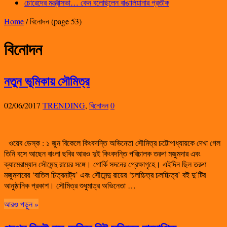
চোরেদের মন্ত্রীসভা… কেন বলেছিলেন বাঙালিয়ানার প্রতীক
Home
/
বিনোদন
(page 53)
বিনোদন
নতুন ভূমিকায় সৌমিত্র
02/06/2017
TRENDING
,
বিনোদন
0
ওয়েব ডেস্ক : ১ জুন বিকেলে কিংবদন্তি অভিনেতা সৌমিত্র চট্টোপাধ্যায়কে দেখা গেল
তিনি বসে আছেন বাংলা ছবির আরও দুই কিংবদন্তি পরিচালক তরুণ মজুমদার এবং
ক্যামেরাম্যান সৌমেন্দু রায়ের সঙ্গে। গোর্কি সদনের প্রেক্ষাগৃহে। এইদিন ছিল তরুণ
মজুমদারের ‘বাতিল চিত্রনাট্য’ এবং সৌমেন্দু রায়ের ‘চলচ্চিত্র চলচ্চিত্র’ বই দু’টির
আনুষ্ঠানিক প্রকাশ। সৌমিত্র শুধুমাত্র অভিনেতা …
আরও পড়ুন »