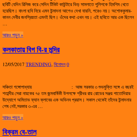
ছবিটি যেদিন রিলিজ করে সেদিন টিকিট কাউন্টারে ভিড় সামলাতে পুলিশকে হিমশিম খেতে
হয়েছিল। বাংলা ছবি নিয়ে এমন উন্মাদনা আগেও দেখা যায়নি, পরেও নয়। অশোককুমার-
কানন দেবীর জনপ্রিয়তা এমনই ছিল। ওঁদের কথা এখন নয়। এই ছবিতে আর এক ছিলেন
…
আরও পড়ুন »
কলকাতায় বিগ বি-র মন্দির
12/05/2017
TRENDING
,
বিনোদন
0
সঞ্চিতা গঙ্গোপাধ্যায় : আজ সরকার ৩ শুভমুক্তি সঙ্গে এ বছরই
শতাব্দীর সেরা নায়কের ৭৫ তম জন্মবার্ষিকী উপলক্ষে শ্রীধর রায় রোডের সঞ্জয় পাতোদিয়ার
উদ্যোগে অমিতাভ ফ্যান ক্লাবের এক অভিনব প্রয়াস। সকাল থেকেই তাঁদের উন্মাদনার
শেষ নেই,সরকার ৩-এর …
আরও পড়ুন »
বিক্রম বে-তাল