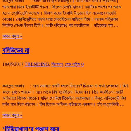
কমলেন্দু সরকার : বিকাশ রায়ের জন্ম ভবানীপুরে। আদিনিবাস নদিয়ার প্রিয়নগর।
পড়াশোনা মিত্র ইনস্টিটিউশন-এ। ছিলেন মেধাবী ছাত্র। ম্যাট্রিক পাশের পর ভরতি
হলেন প্রেসিডেন্সি কলেজে। বিকাশ রায়ের ইংরাজি উচ্চারণ ছিল একেবারে সাহেবি
কেতার। প্রেসিডেন্সিতে পড়ার সময় মেতেছিলেন সাহিত্য নিয়ে। কলেজ পত্রিকার
নিয়মিত লেখক ছিলেন তিনি। একটি পত্রিকাও বার করেছিলেন। পত্রিকার নাম …
আরও পড়ুন »
বলিউডের মা
18/05/2017
TRENDING
,
বিনোদন
,
হেড লাইন্স
0
কমলেন্দু সরকার : নয়ন ভদাবদে নামটি বললে চিনবেন? চিনবেন না মাথা চুলকবেন। রিমা
বললে বুঝতে পারবেন। নয়ন থেকে রিমা হয়েছিলেন বিয়ের পর। বিয়ে করেছিলেন মরাঠি
অভিনেতা বিবেক লাগুকে। যদিও সে বিয়ে টিকেছিল কয়েকবছর। কিন্তু অভিনেত্রী রিমা
দর্শক মনে টিকে রইলেন। রিমা ছিলেন অভিনয় পরিবারের একজন। তাঁর মা মন্দাকিনী …
আরও পড়ুন »
‘চিড়িয়াখানা’র পঞ্চাশ বছর