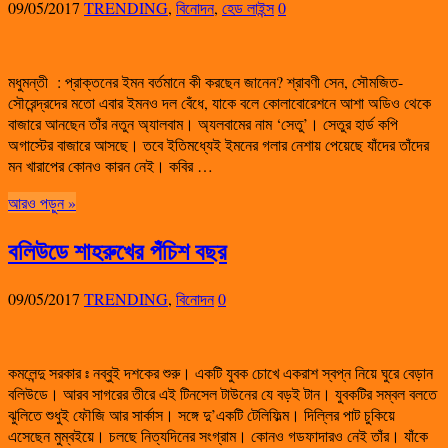
09/05/2017
TRENDING
,
বিনোদন
,
হেড লাইন্স
0
মধুমন্তী : প্রাক্তনের ইমন বর্তমানে কী করছেন জানেন? শ্রাবণী সেন, সৌমজিত-
সৌরেন্দ্রদের মতো এবার ইমনও দল বেঁধে, যাকে বলে কোলাবোরেশনে আশা অডিও থেকে
বাজারে আনছেন তাঁর নতুন অ্যালবাম। অ্যলবামের নাম ‘সেতু’। সেতুর হার্ড কপি
অগাস্টের বাজারে আসছে। তবে ইতিমধ্যেই ইমনের গলার নেশায় পেয়েছে যাঁদের তাঁদের
মন খারাপের কোনও কারন নেই। কবির …
আরও পড়ুন »
বলিউডে শাহরুখের পঁচিশ বছর
09/05/2017
TRENDING
,
বিনোদন
0
কমলেন্দু সরকার ঃ নব্বুই দশকের শুরু। একটি যুবক চোখে একরাশ স্বপ্ন নিয়ে ঘুরে বেড়ান
বলিউডে। আরব সাগরের তীরে এই টিনসেল টাউনের যে বড়ই টান। যুবকটির সম্বল বলতে
ঝুলিতে শুধুই ফৌজি আর সার্কাস। সঙ্গে দু’একটি টেলিফিল্ম। দিল্লির পাট চুকিয়ে
এসেছেন মুম্বইয়ে। চলছে নিত্যদিনের সংগ্রাম। কোনও গডফাদারও নেই তাঁর। যাঁকে