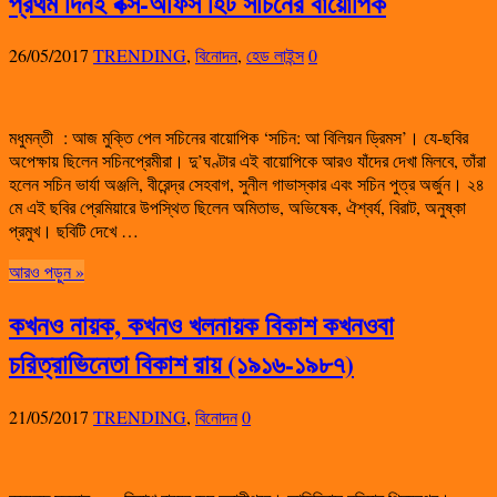
প্রথম দিনই বক্স-অফিস হিট সচিনের বায়োপিক
26/05/2017
TRENDING
,
বিনোদন
,
হেড লাইন্স
0
মধুমন্তী : আজ মুক্তি পেল সচিনের বায়োপিক ‘সচিন: আ বিলিয়ন ড্রিমস’। যে-ছবির
অপেক্ষায় ছিলেন সচিনপ্রেমীরা। দু’ঘণ্টার এই বায়োপিকে আরও যাঁদের দেখা মিলবে, তাঁরা
হলেন সচিন ভার্যা অঞ্জলি, বীরেন্দ্র সেহবাগ, সুনীল গাভাস্কার এবং সচিন পুত্র অর্জুন। ২৪
মে এই ছবির প্রেমিয়ারে উপস্থিত ছিলেন অমিতাভ, অভিষেক, ঐশ্বর্য, বিরাট, অনুষ্কা
প্রমুখ। ছবিটি দেখে …
আরও পড়ুন »
কখনও নায়ক, কখনও খলনায়ক বিকাশ কখনওবা
চরিত্রাভিনেতা বিকাশ রায় (১৯১৬-১৯৮৭)
21/05/2017
TRENDING
,
বিনোদন
0