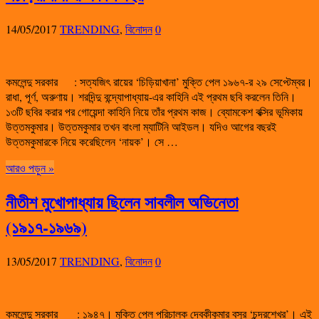
14/05/2017
TRENDING
,
বিনোদন
0
কমলেন্দু সরকার : সত্যজিৎ রায়ের ‘চিড়িয়াখানা’ মুক্তি পেল ১৯৬৭-র ২৯ সেপ্টেম্বর।
রাধা, পূর্ণ, অরুণায়। শরদিন্দু বন্দ্যোপাধ্যায়-এর কাহিনি এই প্রথম ছবি করলেন তিনি।
১৩টি ছবির করার পর গোয়েন্দা কাহিনি নিয়ে তাঁর প্রথম কাজ। ব্যোমকেশ বক্সির ভূমিকায়
উত্তমকুমার। উত্তমকুমার তখন বাংলা ম্যাটিনি আইডল। যদিও আগের বছরই
উত্তমকুমারকে নিয়ে করেছিলেন ‘নায়ক’। সে …
আরও পড়ুন »
নীতীশ মুখোপাধ্যায় ছিলেন সাবলীল অভিনেতা
(১৯১৭-১৯৬৯)
13/05/2017
TRENDING
,
বিনোদন
0
কমলেন্দু সরকার : ১৯৪৭। মুক্তি পেল পরিচালক দেবকীকুমার বসুর ‘চন্দ্রশেখর’। এই