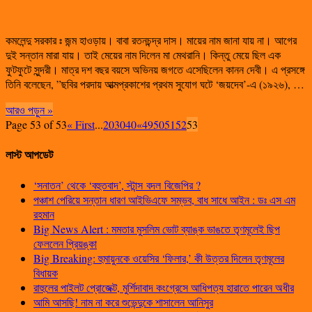
কমলেন্দু সরকার ঃ জন্ম হাওড়ায়। বাবা রতনচন্দ্র দাস। মায়ের নাম জানা যায় না। আগের
দুই সন্তান মারা যায়। তাই মেয়ের নাম দিলেন মা মেথরানি। কিন্তু মেয়ে ছিল এক
ফুটফুটে সুন্দরী। মাত্র দশ বছর বয়সে অভিনয় জগতে এসেছিলেন কানন দেবী। এ প্রসঙ্গে
তিনি বলেছেন, ”ছবির পরদায় আত্মপ্রকাশের প্রথম সুযোগ ঘটে ‘জয়দেব’-এ (১৯২৬), …
আরও পড়ুন »
Page 53 of 53
« First
...
20
30
40
«
49
50
51
52
53
লাস্ট আপডেট
‘সনাতন’ থেকে ‘বহুতবাদ’, স্টান্স বদল বিজেপির ?
পঞ্চাশ পেরিয়ে সন্তান ধারণ আইভিএফে সম্ভব, বাধ সাধে আইন : ডঃ এস এম
রহমান
Big News Alert : মমতার মুসলিম ভোট ব্যাঙ্ক ভাঙতে তৃণমূলেই ছিপ
ফেললেন প্রিয়ঙ্কা
Big Breaking: হুমায়ুনকে ওয়েসির ‘ফিলার,’ কী উত্তর দিলেন তৃণমূলের
বিধায়ক
রাহুলের পাইলট প্রোজেক্ট, মুর্শিদাবাদ কংগ্রেসে আধিপত্য হারাতে পারেন অধীর
আমি আসছি! নাম না করে শুভেন্দুকে শাসালেন আনিসুর