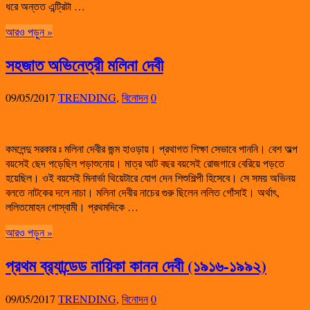
ধরে অন্তত এন্ট্রিটা …
আরও পড়ুন »
সহজাত অভিনেত্রী মলিনা দেবী
09/05/2017
TRENDING
,
বিনোদন
0
কমলেন্দু সরকার ঃ মলিনা দেবীর জন্ম হাওড়ায়। প্রথাগত শিক্ষা সেভাবে পাননি। বেশ অল্প
বয়সেই ছেদ পড়েছিল পড়াশুনোয়। মাত্র আট বছর বয়সেই রোজগারে বেরিয়ে পড়তে
হয়েছিল। ওই বয়সেই মিনার্ভা থিয়েটারে যোগ দেন শিশুশিল্পী হিসেবে। সে সময় অভিনয়
বলতে নাটকের দলে নাচা। মলিনা দেবীর নাচের গুরু ছিলেন ললিত গোঁসাই। অর্থাৎ,
ললিতমোহন গোস্বামী। প্রথমদিকে …
আরও পড়ুন »
প্রথম ব্র‍্যান্ডেড নায়িকা কানন দেবী (১৯১৬-১৯৯২)
09/05/2017
TRENDING
,
বিনোদন
0