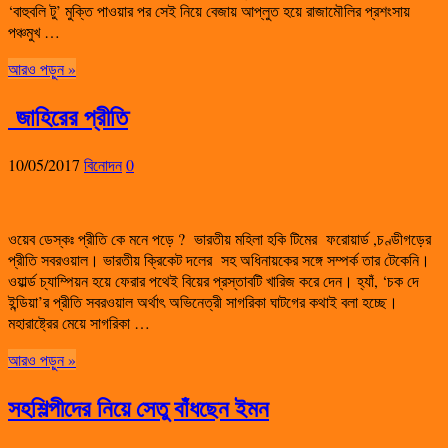
‘বাহুবলি টু’ মুক্তি পাওয়ার পর সেই নিয়ে বেজায় আপ্লুত হয়ে রাজামৌলির প্রশংসায়
পঞ্চমুখ …
আরও পড়ুন »
জাহিরের প্রীতি
10/05/2017
বিনোদন
0
ওয়েব ডেস্কঃ প্রীতি কে মনে পড়ে ? ভারতীয় মহিলা হকি টিমের ফরোয়ার্ড ,চণ্ডীগড়ের
প্রীতি সবরওয়াল। ভারতীয় ক্রিকেট দলের সহ অধিনায়কের সঙ্গে সম্পর্ক তার টেকেনি।
ওয়ার্ল্ড চ্যাম্পিয়ন হয়ে ফেরার পথেই বিয়ের প্রস্তাবটি খারিজ করে দেন। হ্যাঁ, ‘চক দে
ইন্ডিয়া’র প্রীতি সবরওয়াল অর্থাৎ অভিনেত্রী সাগরিকা ঘাটগের কথাই বলা হচ্ছে।
মহারাষ্ট্রের মেয়ে সাগরিকা …
আরও পড়ুন »
সহশিল্পীদের নিয়ে সেতু বাঁধছেন ইমন