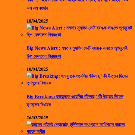
এস এম রহমান
18/04/2025
Big News Alert : মমতার মুসলিম ভোট ব্যাঙ্ক ভাঙতে তৃণমূলেই
ছিপ ফেললেন প্রিয়ঙ্কা
10/04/2025
Big Breaking: হুমায়ুনকে ওয়েসির ‘ফিলার,’ কী উত্তর দিলেন
তৃণমূলের বিধায়ক
26/03/2025