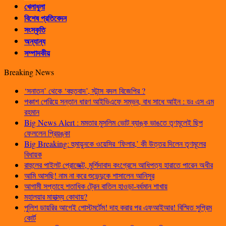
খেলাধুলা
বিশেষ প্রতিবেদন
সংস্কৃতি
অন্যান্য
সম্পাদকীয়
Breaking News
‘সনাতন’ থেকে ‘বহুতবাদ’, স্টান্স বদল বিজেপির ?
পঞ্চাশ পেরিয়ে সন্তান ধারণ আইভিএফে সম্ভব, বাধ সাধে আইন : ডঃ এস এম
রহমান
Big News Alert : মমতার মুসলিম ভোট ব্যাঙ্ক ভাঙতে তৃণমূলেই ছিপ
ফেললেন প্রিয়ঙ্কা
Big Breaking: হুমায়ুনকে ওয়েসির ‘ফিলার,’ কী উত্তর দিলেন তৃণমূলের
বিধায়ক
রাহুলের পাইলট প্রোজেক্ট, মুর্শিদাবাদ কংগ্রেসে আধিপত্য হারাতে পারেন অধীর
আমি আসছি! নাম না করে শুভেন্দুকে শাসালেন আনিসুর
আগামী সপ্তাহে শতাধিক ট্রেন বাতিল হাওড়া-বর্ধমান শাখায়
মহালয়ার মাহাত্ম্য কোথায়?
পুলিশ ডায়রির আগেই পোস্টমর্টেম! দাহ করার পর এফআইআর! বিস্মিত সুপ্রিম
কোর্ট