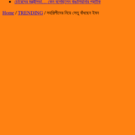
চোরেদের মন্ত্রীসভা… কেন বলেছিলেন বাঙালিয়ানার প্রতীক
Home
/
TRENDING
/
সহশিল্পীদের নিয়ে সেতু বাঁধছেন ইমন