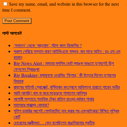
Save my name, email, and website in this browser for the next
time I comment.
লাস্ট আপডেট
‘সনাতন’ থেকে ‘বহুতবাদ’, স্টান্স বদল বিজেপির ?
পঞ্চাশ পেরিয়ে সন্তান ধারণ আইভিএফে সম্ভব, বাধ সাধে আইন : ডঃ এস এম
রহমান
Big News Alert : মমতার মুসলিম ভোট ব্যাঙ্ক ভাঙতে তৃণমূলেই ছিপ
ফেললেন প্রিয়ঙ্কা
Big Breaking: হুমায়ুনকে ওয়েসির ‘ফিলার,’ কী উত্তর দিলেন তৃণমূলের
বিধায়ক
রাহুলের পাইলট প্রোজেক্ট, মুর্শিদাবাদ কংগ্রেসে আধিপত্য হারাতে পারেন অধীর
আমি আসছি! নাম না করে শুভেন্দুকে শাসালেন আনিসুর
আগামী সপ্তাহে শতাধিক ট্রেন বাতিল হাওড়া-বর্ধমান শাখায়
মহালয়ার মাহাত্ম্য কোথায়?
পুলিশ ডায়রির আগেই পোস্টমর্টেম! দাহ করার পর এফআইআর! বিস্মিত সুপ্রিম
কোর্ট
চোরেদের মন্ত্রীসভা… কেন বলেছিলেন বাঙালিয়ানার প্রতীক