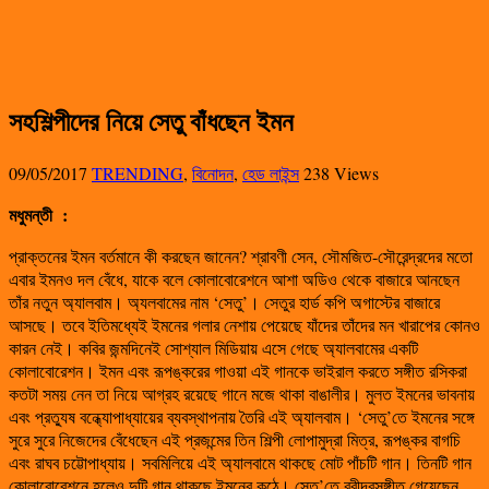
সহশিল্পীদের নিয়ে সেতু বাঁধছেন ইমন
09/05/2017
TRENDING
,
বিনোদন
,
হেড লাইন্স
238 Views
মধুমন্তী
:
প্রাক্তনের ইমন বর্তমানে কী করছেন জানেন? শ্রাবণী সেন, সৌমজিত-সৌরেন্দ্রদের মতো
এবার ইমনও দল বেঁধে, যাকে বলে কোলাবোরেশনে আশা অডিও থেকে বাজারে আনছেন
তাঁর নতুন অ্যালবাম। অ্যলবামের নাম ‘সেতু’। সেতুর হার্ড কপি অগাস্টের বাজারে
আসছে। তবে ইতিমধ্যেই ইমনের গলার নেশায় পেয়েছে যাঁদের তাঁদের মন খারাপের কোনও
কারন নেই। কবির জন্মদিনেই সোশ্যাল মিডিয়ায় এসে গেছে অ্যালবামের একটি
কোলাবোরেশন। ইমন এবং রূপঙ্করের গাওয়া এই গানকে ভাইরাল করতে সঙ্গীত রসিকরা
কতটা সময় নেন তা নিয়ে আগ্রহ রয়েছে গানে মজে থাকা বাঙালীর। মুলত ইমনের ভাবনায়
এবং প্রত্যুষ বন্ধ্যোপাধ্যায়ের ব্যবস্থাপনায় তৈরি এই অ্যালবাম। ‘সেতু’তে ইমনের সঙ্গে
সুরে সুরে নিজেদের বেঁধেছেন এই প্রজন্মের তিন শিল্পী লোপামুদ্রা মিত্র, রূপঙ্কর বাগচি
এবং রাঘব চট্টোপাধ্যায়। সবমিলিয়ে এই অ্যালবামে থাকছে মোট পাঁচটি গান। তিনটি গান
কোলাবোরেশনে হলেও দুটি গান থাকছে ইমনের কন্ঠে। সেতু’তে রবীন্দ্রসঙ্গীত গেয়েছেন