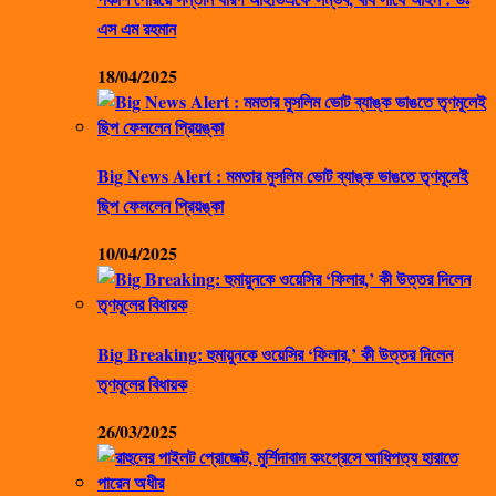
এস এম রহমান
18/04/2025
Big News Alert : মমতার মুসলিম ভোট ব্যাঙ্ক ভাঙতে তৃণমূলেই
ছিপ ফেললেন প্রিয়ঙ্কা
10/04/2025
Big Breaking: হুমায়ুনকে ওয়েসির ‘ফিলার,’ কী উত্তর দিলেন
তৃণমূলের বিধায়ক
26/03/2025