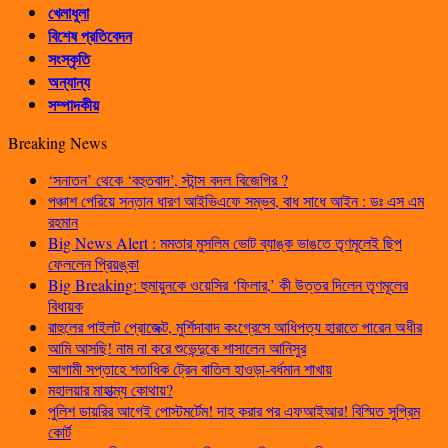
খেলাধুলা
বিশেষ প্রতিবেদন
সংস্কৃতি
অন্যান্য
সম্পাদকীয়
Breaking News
‘সনাতন’ থেকে ‘বহুতবাদ’, স্টান্স বদল বিজেপির ?
পঞ্চাশ পেরিয়ে সন্তান ধারণ আইভিএফে সম্ভব, বাধ সাধে আইন : ডঃ এস এম
রহমান
Big News Alert : মমতার মুসলিম ভোট ব্যাঙ্ক ভাঙতে তৃণমূলেই ছিপ
ফেললেন প্রিয়ঙ্কা
Big Breaking: হুমায়ুনকে ওয়েসির ‘ফিলার,’ কী উত্তর দিলেন তৃণমূলের
বিধায়ক
রাহুলের পাইলট প্রোজেক্ট, মুর্শিদাবাদ কংগ্রেসে আধিপত্য হারাতে পারেন অধীর
আমি আসছি! নাম না করে শুভেন্দুকে শাসালেন আনিসুর
আগামী সপ্তাহে শতাধিক ট্রেন বাতিল হাওড়া-বর্ধমান শাখায়
মহালয়ার মাহাত্ম্য কোথায়?
পুলিশ ডায়রির আগেই পোস্টমর্টেম! দাহ করার পর এফআইআর! বিস্মিত সুপ্রিম
কোর্ট