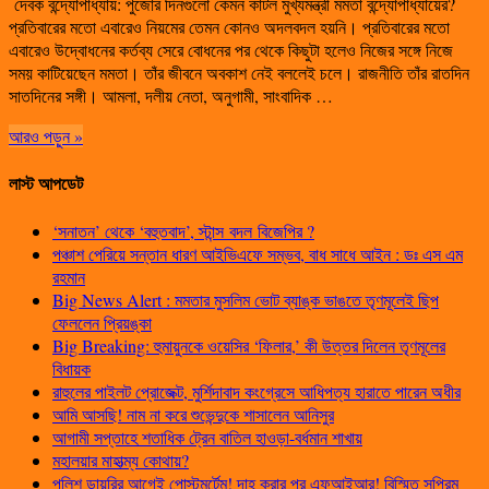
দেবক বন্দ্যোপাধ্যায়: পুজোর দিনগুলো কেমন কাটল মুখ্যমন্ত্রী মমতা বন্দ্যোপাধ্যায়ের?
প্রতিবারের মতো এবারেও নিয়মের তেমন কোনও অদলবদল হয়নি। প্রতিবারের মতো
এবারেও উদ্বোধনের কর্তব্য সেরে বোধনের পর থেকে কিছুটা হলেও নিজের সঙ্গে নিজে
সময় কাটিয়েছেন মমতা। তাঁর জীবনে অবকাশ নেই বললেই চলে। রাজনীতি তাঁর রাতদিন
সাতদিনের সঙ্গী। আমলা, দলীয় নেতা, অনুগামী, সাংবাদিক …
আরও পড়ুন »
লাস্ট আপডেট
‘সনাতন’ থেকে ‘বহুতবাদ’, স্টান্স বদল বিজেপির ?
পঞ্চাশ পেরিয়ে সন্তান ধারণ আইভিএফে সম্ভব, বাধ সাধে আইন : ডঃ এস এম
রহমান
Big News Alert : মমতার মুসলিম ভোট ব্যাঙ্ক ভাঙতে তৃণমূলেই ছিপ
ফেললেন প্রিয়ঙ্কা
Big Breaking: হুমায়ুনকে ওয়েসির ‘ফিলার,’ কী উত্তর দিলেন তৃণমূলের
বিধায়ক
রাহুলের পাইলট প্রোজেক্ট, মুর্শিদাবাদ কংগ্রেসে আধিপত্য হারাতে পারেন অধীর
আমি আসছি! নাম না করে শুভেন্দুকে শাসালেন আনিসুর
আগামী সপ্তাহে শতাধিক ট্রেন বাতিল হাওড়া-বর্ধমান শাখায়
মহালয়ার মাহাত্ম্য কোথায়?
পুলিশ ডায়রির আগেই পোস্টমর্টেম! দাহ করার পর এফআইআর! বিস্মিত সুপ্রিম