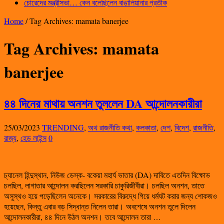
চোরেদের মন্ত্রীসভা… কেন বলেছিলেন বাঙালিয়ানার প্রতীক
Home
/
Tag Archives: mamata banerjee
Tag Archives:
mamata
banerjee
৪৪ দিনের মাথায় অনশন তুললেন DA আন্দোলনকারীরা
25/03/2023
TRENDING
,
অথ রাজনীতি কথা
,
কলকাতা
,
দেশ
,
বিদেশ
,
রাজনীতি
,
রাজ্য
,
হেড লাইন্স
0
চ্যানেল হিন্দুস্থান, নিউজ ডেস্ক- বকেয়া মহার্ঘ ভাতার (DA) দাবিতে এতদিন বিক্ষোভ
চলছিল, লাগাতার আন্দোলন করছিলেন সরকারি চাকুরিজীবীরা। চলছিল অনশন, তাতে
অসুস্থও হয়ে পড়েছিলেন অনেকে। সরকারের বিরুদ্ধে গিয়ে ধর্মঘট করার জন্য শোকজও
হয়েছেন, কিন্তু এবার বড় সিদ্ধান্ত নিলেন তারা। অবশেষে অনশন তুলে দিলেন
আন্দোলনকারীরা, ৪৪ দিনে উঠল অনশন। তবে আন্দোলন তারা …