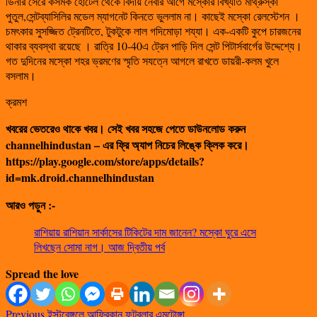
ডিনার সেরে কসমক হোটেল থেকে বিদায় নেবার আগে মস্কোর বিখ্যাত মাথ্রুস্কা
পুতুল,সেন্টব্যাসিলির মডেল ম্যাগনেট কিনতে ভুললাম না। কাছেই মস্কো রেলস্টেশন ।
চমৎকার সুসজ্জিত ট্রেনটিতে, টুকটুকে লাল গদিমোড়া শয্যা। এক-একটি কুপে চারজনের
থাকার ব্যবস্থা রয়েছে । রাত্রি 10-40এ ট্রেন পাড়ি দিল সেন্ট পিটার্সবার্গের উদ্দেশ্যে।
গত দুদিনের মস্কো শহর ভ্রমণের স্মৃতি সযত্নে আগলে রাখতে ডায়রী-কলম খুলে
বসলাম।
ক্রমশ
খবরের ভেতরেও থাকে খবর। সেই খবর সহজে পেতে ডাউনলোড করুন
channelhindustan – এর ফ্রি অ্যাপ নিচের লিঙ্কে ক্লিক করে।
https://play.google.com/store/apps/details?
id=mk.droid.channelhindustan
আরও পড়ুন :-
রাশিয়ায় রাশিয়ান সার্কাসের টিকিটের দাম জানেন? মস্কো ঘুরে এসে
লিখছেন সোমা নাগ। আজ দ্বিতীয় পর্ব
Spread the love
Previous
ইস্টবেঙ্গলে আফ্রিকান ফুটবলার এমটোঙ্গা