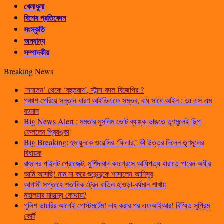
খেলাধুলা
বিশেষ প্রতিবেদন
সংস্কৃতি
অন্যান্য
সম্পাদকীয়
Breaking News
‘সনাতন’ থেকে ‘বহুতবাদ’, স্টান্স বদল বিজেপির ?
পঞ্চাশ পেরিয়ে সন্তান ধারণ আইভিএফে সম্ভব, বাধ সাধে আইন : ডঃ এস এম
রহমান
Big News Alert : মমতার মুসলিম ভোট ব্যাঙ্ক ভাঙতে তৃণমূলেই ছিপ
ফেললেন প্রিয়ঙ্কা
Big Breaking: হুমায়ুনকে ওয়েসির ‘ফিলার,’ কী উত্তর দিলেন তৃণমূলের
বিধায়ক
রাহুলের পাইলট প্রোজেক্ট, মুর্শিদাবাদ কংগ্রেসে আধিপত্য হারাতে পারেন অধীর
আমি আসছি! নাম না করে শুভেন্দুকে শাসালেন আনিসুর
আগামী সপ্তাহে শতাধিক ট্রেন বাতিল হাওড়া-বর্ধমান শাখায়
মহালয়ার মাহাত্ম্য কোথায়?
পুলিশ ডায়রির আগেই পোস্টমর্টেম! দাহ করার পর এফআইআর! বিস্মিত সুপ্রিম
কোর্ট