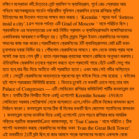
দক্ষিণে মস্কোভা নদী,উত্তরে সেন্ট ব্যাসিল’স ক্যাথিড্রাল, পূর্বে রেড স্কোয়ার আর
পশ্চিমে আলেকজান্ডার গার্ডেন পরিবেষ্টিত সুবিশাল ক্রেমলিন চত্বর রাশিয়ার সুদীর্ঘ
ইতিহাসের বহু উত্থান পতনের সাক্ষ্য বহন করছে। ‘Kremlin ‘ শব্দের অর্থ ‘fortress
insid a city’.14শ শতক পর্যন্ত এটি Grad of Moscow ‘ নামে পরিচিত ছিল।
প্রথমদিকে এর অভ্যন্তরের ওক কাঠ নির্মিত প্রাসাদ ও ক্যাথিড্রালগুলি মঙ্গোলিয়ানদের
একাধিকবার আক্রমণে ভস্মীভূত হয়। তৃতীয় গ্র্যান্ড প্রিন্স ইভান ক্রেমলিনের সংস্কার
সাধনের কাজ শুরু করেন।পরবর্তীকালে ক্রেমলিনের 3টি ক্যাথিড্রালসহ মোট 6টি ভবন
চুনাপাথর দ্বারা নির্মিত হয়। পৌঁছলাম ক্রেমলিনের সামনে। বাস থেকে নামার প্রায় সঙ্গে
সঙ্গেই শুরু হয়ে গেল বৃষ্টি। ছাতা-শ্রবণযন্ত্র-ক্যামেরা সামলে রোজিকে অনুসরণ করলাম।
ঐতিহাসিক ক্রেমলিন চত্বরে প্রবেশ করতে হলে প্রথমেই পায়ে হেঁটে একটি সেতু পার
হতে হবে,যার নীচ দিয়ে অতীতে নদী প্রবাহিত হতো। এখন আর সেই নদীর অস্তিত্ব
নেই। সেতুটি ক্রেমলিনের অভ্যন্তরে প্রবেশের মূল ফটকে গিয়ে শেষ হয়েছে । ফটকের
দুই পাশে প্রহরারত মিলিটারি রয়েছে । ভিতরে ঢুকেই যে ভবনটি চোখে পড়ে,তার নাম
Palace of Congresses — এটি সোভিয়েত রাশিয়ার কমিউনিস্ট পার্টির কনফারেন্স হল
ছিল। হলটির ঠিক বিপরীত দিকে একটু এগোলেই Kremlin Senate -1918তে
সোভিয়েত সরকার পেট্রোগার্ড থেকে মস্কোতে এলে,লেনিন এটিকে নিজের বাসভবন রূপে
নির্বাচন করেন। কনফারেন্স হলের ঠিক বাঁ দিকের ভবনটি ছিল জোসেফ স্তালিনের বাসভবন
। কনফারেন্স হলের ডানদিক দিয়ে একটু এগোলেই চোখ পড়বে রাশিয়ার জার সামরিক
শক্তির প্রতীক কারুকার্যমণ্ডিত কামানসমূহ, যা ‘Tsar Canon ‘ নামে পরিচিত। ঠিক
পাশেই অবস্থান করছে ক্রেমলিনের সর্বোচ্চ ভবন ‘Ivan the Great Bell Tower’.
এই ভবনটিতে 21টি ঘন্টা ছিল,যা জার আমলে শত্রু আগমনের সংবাদে একসঙ্গে বেজে