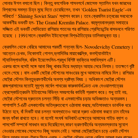
সোনার ঈগল বসানো ছিল। কিন্তু বলশেভিক শাসনপর্বে জোসেফ স্তালিন যখন জারদের
বিশ্বাসের সমস্ত চিহ্ন মুছে দিতে চেয়েছিলেন, তখন ‘Golden Tsarist Eagle’-এর
পরিবর্তে ‘ Shining Soviet Stars’ স্থাপন করেন। তবে ক্রেমলিন চত্বরের সবথেকে
আকর্ষণীয় ভবনটি হল- The Grand Kremlin Palace. বহুমূল্যবানদ্রব্য সমাহারে
সজ্জিত এই ভবনটি সোভিয়েত রাশিয়ার পতনের পর রাশিয়ার প্রেসিডেন্টের বাসভবনে পরিণত
হয়েছে । 1991সালে ক্রেমলিন ইউনেস্কো বিশ্বঐতিহ্যের তালিকাভুক্ত হয়।
ক্রেমলিন থেকে বেরিয়ে আমাদের পরবর্তী গন্তব্য ছিল- Novodevichy Cemetery।
আন্তেন চেখভ, নিকোলাই গোগল,ভ্লাদিমির মায়াকোভ্স্কি, কনস্ট্যানটাইন
স্ট্যানিস্লাভস্কি, বরিস ইয়েলেৎসিন-প্রমুখ বিশিষ্ট ব্যক্তির সমাধিস্থল এটি।
এরপর বাসে বসেই সঙ্গে আনা কিছু খাবার দিয়ে মধ্যাহ্ন আহার সেরে নিলাম। ততক্ষণে বৃষ্টি
থেমে গেছে। বাস একটি মেট্রো স্টেশনের সাবওয়ের মুখে আমাদের নামিয়ে দিল। রাশিয়ার
মেট্রো স্টেশন কিন্তুভ্রমণাথীর্দের অবশ্য দ্রষ্টব্য বিষয় । অধিকাংশ মেট্রো স্টেশন
রাজপ্রাসাদের মতোই সুদৃশ্য মার্বেল পাথরের কারুকার্যমণ্ডিত এবং দেওয়ালগাত্রের
ফ্রেস্কোচিত্রগুলি ইতিহাসের বিভিন্ন সময়পর্বের কাহিনী প্রকাশ করে। শুধু তাই নয়,
মেট্রো স্টেশনের দ্রুততম চলন্ত সিঁড়ি বা এসকালেটর চড়ার অভিজ্ঞতাও অন্যরকম।
পাশাপাশি 5-6টি এসকালেটর অতিদ্রুতবেগে ওঠানামা করছে,অতিসাবধানে ডানদিক ধরে
উঠতে হবে, বাঁ দিকটি যারা চলন্ত অবস্থাতেও আরো দ্রুত ওঠানামা করতে চান তাঁদের
জন্য ফাঁকা রাখতে হবে। না হলেই সংঘর্ষ অনিবার্য!এক্ষেত্রে আমাদের গাইড ব্যাগ ও
পাসপোর্ট সম্পর্কে সাবধান করে দিয়েছিলেন,কারণ ভ্রমণাথীর্দের অন্যমনস্কতার সুযোগ
নেওয়ার লোকের সেদেশেও কিছু অভাব নেই। আমরা মেট্রোট্রেনে চড়ে একটা স্টেশন
গিয়ে আবার অন্য ট্রেনে ফিরে এলাম । মেট্রো স্টেশন থেকে বেরিয়ে আমরা যখন বাসের