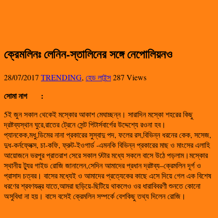
ক্রেমলিনঃ লেনিন-স্তালিনের সঙ্গে নেপোলিয়নও
28/07/2017
TRENDING
,
হেড লাইন্স
287 Views
সোমা নাগ
:
5ই জুন সকাল থেকেই মস্কোর আকাশ মেঘাচ্ছন্ন। সারাদিন মস্কো শহরের কিছু
দ্রষ্টব্যস্থান ঘুরে,রাতের ট্রেনে সেন্ট পিটার্সবার্গের উদ্দেশ্যে রওনা হব।
প্যানকেক,মধু,ডিমের নানা প্রকারের সুস্বাদু পদ, ফলের রস,বিভিন্ন ধরনের কেক, সসেজ,
দুধ-কর্নফ্লেক্স, চা-কফি, ফ্রুট-ইওগার্ড -এমনকি বিভিন্ন প্রকারের মাছ ও মাংসের এলাহি
আয়োজনে ভরপুর প্রাতরাশ সেরে সকাল 9টার মধ্যে সকলে বাসে উঠে পড়লাম।মস্কোর
স্থানীয় ট্যুর গাইড রোজি জানালেন,সেদিন আমাদের প্রধান দ্রষ্টব্য–ক্রেমলিন দূর্গ ও
প্রাসাদ চত্বর। বাসের মধ্যেই ও আমাদের প্রত্যেকের কাছে এসে দিয়ে গেল এক বিশেষ
ধরণের শ্রবণযন্ত্র যাতে,আমরা ছড়িয়ে-ছিটিয়ে থাকলেও ওর ধারাবিবরণী শুনতে কোনো
অসুবিধা না হয়। বাসে বসেই ক্রেমলিন সম্পর্কে বেশকিছু তথ্য দিলেন রোজি।