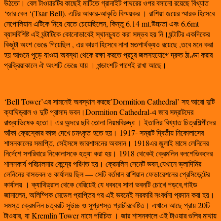
উঠতো। বেল টাওয়ারটির কাছেই মাটিতে গ্রানাইট পাথরের ওপর বসানো রয়েছে বিখ্যাত
‘জার বেল ‘(Tsar Bell). এটির আকার-আকৃতি বিস্ময়কর । রাশিয়া জয়ের স্মারক হিসেবে
নেপোলিয়ান এটিকে নিয়ে যেতে চেয়েছিলেন, কিন্তু 6.14 mt.উচ্চতা এবং 6.6mt
ব্যাসবিশিষ্ট এই ঘন্টাটিকে কোনোভাবেই স্থানচ্যুত করা সম্ভব হয় নি।ঘন্টাটির একদিকের
কিছুটা অংশ ভেঙে গিয়েছিল , এর কারণ হিসেবে নানা মতপার্থক্যও রয়েছে ,তবে মনে করা
হয় আগুনে পুড়ে যাওয়া অবস্থা থেকে রক্ষা করতে প্রচুর জলসহযোগে দ্রুত ঠাণ্ডা করার
প্রক্রিয়াকালে ঐ অংশটি ভেঙে যায় । খন্ডাংশটি পাশেই রাখা আছে।
‘Bell Tower’এর সামনেই অবস্থান করছে’Dormition Cathedral’ সহ আরো দুটি
ক্যাথিড্রাল ও দুটি প্রাসাদ ভবন।Dormition Cathedral-এ জার সম্রাটদের
রাজ্যাভিষেক হতো। এর অন্দরে ছবি তোলা নিয়মবিরুদ্ধ । ইতালির বিখ্যাত চিত্রশিল্পীদের
আঁকা ফ্রেস্কোর কাজ দেখে চমৎকৃত হতে হয়। 1917- সম্রাট দ্বিতীয় নিকোলাসের
শাসনকালের সমাপ্তি, সেইসঙ্গে জারশাসনের অবসান। 1918এর জুলাই মাসে লেনিনের
নির্দেশে সপরিবারে নিকোলাসকে হত্যা করা হয়। 1918 থেকেই ক্রেমলিন বলশেভিকদের
শাসনকার্য পরিচালনার কেন্দ্রে পরিণত হয়। ক্রেমলিন সেনেট ভবন,যেখানে ভ্লাদিমির
লেনিনের বাসভবন ও কার্যালয় ছিল — সেটি বর্তমান রাশিয়ান ফেডারেশনের প্রেসিডেন্টের
কার্যালয় । ক্যাথিড্রাল থেকে বেরিয়েই যে ধবধবে সাদা ভবনটি চোখে পড়বে,গাইড
জানালেন, অলিম্পিক মেডেল প্রাপ্তির পর এই ভবনেই সরকারি সংবর্ধনা প্রদান করা হয়।
সমস্ত ক্রেমলিন চত্বরটি সুউচ্চ ও সুপ্রশস্ত প্রাচীরবেষ্টিত। এখানে আছে প্রায় 20টি
টাওয়ার, যা Kremlin Tower নামে পরিচিত । জার শাসনকালে এই টাওয়ার গুলির মাথায়