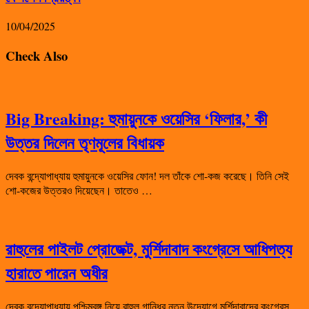
10/04/2025
Check Also
Big Breaking: হুমায়ুনকে ওয়েসির ‘ফিলার,’ কী
উত্তর দিলেন তৃণমূলের বিধায়ক
দেবক বন্দ্যোপাধ্যায় হুমায়ুনকে ওয়েসির ফোন! দল তাঁকে শো-কজ করেছে। তিনি সেই
শো-কজের উত্তরও দিয়েছেন। তাতেও …
রাহুলের পাইলট প্রোজেক্ট, মুর্শিদাবাদ কংগ্রেসে আধিপত্য
হারাতে পারেন অধীর
দেবক বন্দ্যোপাধ্যায় পশ্চিমবঙ্গ নিয়ে রাহুল গান্ধির নতুন উদ্যোগে মুর্শিদাবাদের কংগ্রেস