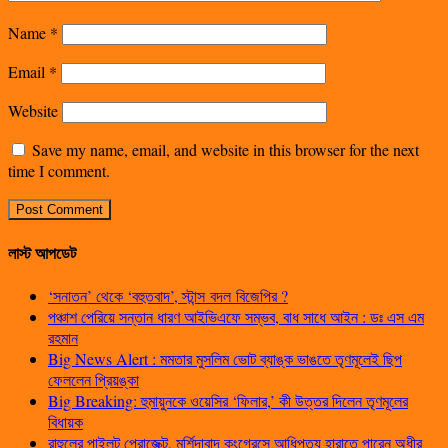
Name
*
Email
*
Website
Save my name, email, and website in this browser for the next
time I comment.
লাস্ট আপডেট
‘সনাতন’ থেকে ‘বহুতবাদ’, স্টান্স বদল বিজেপির ?
পঞ্চাশ পেরিয়ে সন্তান ধারণ আইভিএফে সম্ভব, বাধ সাধে আইন : ডঃ এস এম
রহমান
Big News Alert : মমতার মুসলিম ভোট ব্যাঙ্ক ভাঙতে তৃণমূলেই ছিপ
ফেললেন প্রিয়ঙ্কা
Big Breaking: হুমায়ুনকে ওয়েসির ‘ফিলার,’ কী উত্তর দিলেন তৃণমূলের
বিধায়ক
রাহুলের পাইলট প্রোজেক্ট, মুর্শিদাবাদ কংগ্রেসে আধিপত্য হারাতে পারেন অধীর