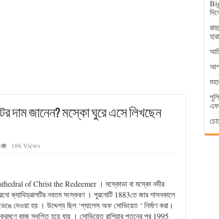
Big
দিল
রাহ
হার
আমি
আগা
মহা
পুল
এফআ
িটের দাম জানেন? মস্কো ঘুরে এসে লিখছেন
চোর
186 Views
 Cathedral of Christ the Redeemer । মস্কোভা বা মস্কো নদীর
 পুরনো ক্যাথিড্রালটির নবতম সংস্করণ । পুরনোটি 1883তে জার শাসনকালে
 ভেঙে দেওয়া হয় । উদ্দেশ্য ছিল ‘প্যালেস অফ সোভিয়েত ‘ নির্মাণ করা।
আক্রমণে কাজ স্থগিত হয়ে যায় । সোভিয়েত রাশিয়ার পতনের পর 1995