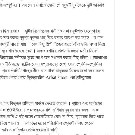
তা সম্পূর্ণ হয়। এর সোনার পাতে মোড়া গোম্বুজটি দূর থেকে দৃষ্টি আকর্ষণ
ছিল রবিবার । ছুটির দিনে মস্কোবাসী এখানকার ফুটপাত রেস্তোরাঁয়
 মাঝ বরাবর সুদৃশ্য ফুলের গাছ ঘিরে বসবার জায়গা করা আছে। দুপাশে
মগ্রী পাওয়া যায় । বেশ কিছু শিল্পী নিজের হাতে আঁকা ছবির পসরা নিয়ে
ষ্টি সুরে গান ধরেছে কেউ। একজায়গায় দেখলাম একজন রমণীর নির্দেশ
ীরলয়ের সঙ্গীতের সুরের সাথে অঙ্গ সঞ্চালন করছে কিছু মহিলা। চারপাশের
াটতি হচ্ছে না,ঠিক যেমন সপ্তাহান্তে দেখা হওয়া প্রেমিক-প্রেমিকা
ি । প্রায় প্রতিটি গাছের নীচে বসে থাকা মানুষজন নিজের মতো করে অলস
িনে খেতে খেতে দ্বিপ্রাহরিক Arbat street -এর বৈচিত্র্যময়
এবং কিছুজন রাশিয়ান সার্কাস দেখতে গেলেন । ব্যালে এবং সার্কাসের
ং 60 ইউরো। প্রসঙ্গক্রমে বলি, রাশিয়ার মুদ্রার নাম রুবল। এক
ক,আমি ঐ দুই দলের কোনোটিতেই যোগ না দিয়ে, ক্যামেরা নিয়ে পায়ে
বেরিয়ে পড়লাম । আমাদের দলের পরিচালিকা শ্রেয়সীর কাছ থেকে
ম । আর সঙ্গে নিলাম হোটেলের একটা কার্ড ।