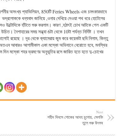
রদর্শনীর অসংখ্য প্যাভিলিয়ন, 850টি Feries Wheels এবং চমৎকারভাবে
দ্রলোককে ধন্যবাদ জানিয়ে ,ওনার দেখিয়ে দেওয়া পথ ধরে হোটেলের
এসেও উল্টোদিকে হাঁটতে শুরু করলাম। কারণ ,হঠাৎই চোখ আটকে গেল একটি
উচিত। নৈশাহারের সময় সন্ধ্যা 6টা থেকে 10টা পর্যন্ত নির্দিষ্ট । তখন
োই রয়েছে । দূর থেকে ক্যামেরায় জুম করে কয়েকটা ছবি নিলাম, কিন্তু
অতএব আবারও আগামীকাল একা মস্কো অভিযানে বেরোতে হবে, মনস্থির
ম দিন মস্কো শহর ভ্রমণের অনুভূতির রসে জারিত হতে হতে দু-চোখের
Next
শহীদ দিবসে শোকের আবহ চুলোয়, সেলফি
তুলে শুরু উৎসব