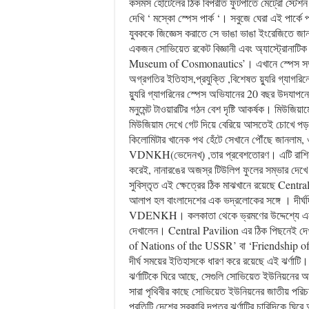
কসমস হোটেলের ঠিক বিপরীত ফুটপাতে মেট্রো স্টেশন
দেখি ‘ মস্কো স্পেস পার্ক ‘। সবুজে ঘেরা এই পার্কে
যুবককে জিজ্ঞেস করাতে সে ভাঙা ভাঙা ইংরেজিতে জা
একজন সোভিয়েত রকেট বিজ্ঞানী এবং অ্যাস্ট্রোনাটি
Museum of Cosmonautics’। এখানে স্পেস সম্পর্
অগ্রগতির ইতিহাস,প্রযুক্তি ,বিশেষত য়্যুরি গ্যাগ
য়্যুরি গ্যাগরিনের স্পেস অভিযানের 20 বছর উদযাপ
মনুমেন্ট টাওয়ারটির গঠন বেশ দৃষ্টি আকর্ষক। মিউজিয়
মিউজিয়াম দেখে গেট দিয়ে বেরিয়ে আসতেই চোখে পড়লো
কিলোমিটার খানেক পথ হেঁটে সেখানে পৌঁছে জানলাম
VDNKH(ভেদেনখ্) ,তার প্রবেশতোরণ। এটি রাশিয়ার ব
করেই, নানারঙের অজস্র টিউলিপ ফুলের সম্ভার দেখ
সুবিস্তৃত এই ক্ষেত্রের ঠিক মাঝখানে রয়েছে Central
আলাপ হল বাংলাদেশের এক ভদ্রলোকের সঙ্গে । দীর্
VDENKH। কলকাতা থেকে ভ্রমণের উদ্দেশ্যে এসেছ
দেখালেন। Central Pavilion এর ঠিক পিছনেই দ
of Nations of the USSR’ বা ‘Friendship of
দীর্ঘ সময়ের ইতিহাসকে ধারণ করে রয়েছে এই ঝর্ণাটি।
ঝর্ণাটিকে ঘিরে আছে, সেগুলি সোভিয়েত ইউনিয়নের অন
সারা পৃথিবীর কাছে সোভিয়েত ইউনিয়নের জাতীয় পরিচয় ও
প্রতিটি দেশের সরকারি দপ্তর ঝর্ণাটির চারিদিকে ঘি