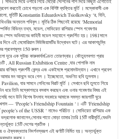
 । সাবওয়ে দিয়ে ওপারে গিয়ে মেট্রো স্টেশনের পাশ দিয়ে কিছুটা এগোতেই
 প্রবেশ করতেই চোখে পড়লো এক বিশিষ্ট ব্যক্তির মূর্তি । মস্কোবাসী এক
নালো, মূর্তিটি Konstantin Eduardovich Tsiolkovsky ‘র, যিনি,
ক থিওরির অন্যতম পথিকৃৎ। মূর্তির ঠিক পিছনেই রয়েছে ‘Memorial
কিত বিভিন্ন তথ্য, মডেল, সোভিয়েত রাশিয়ার স্পেস গবেষণার
রিনের স্পেস অভিযানের কাহিনী মডেল সহযোগে প্রদর্শিত হয়। 1981সালে
নের দিনে এই মেমোরিয়াল মিউজিয়ামটির উদ্বোধন ঘটে। এর আকাশচুম্বি
ামের প্রবেশমূল্য 150 রুবল।
 দূরে এক সুউচ্চ কারুকার্যমণ্ডিত তোরণদ্বার। কৌতুহলবশত প্রায়
, ওটি , All Russian Exhibition Centre ,যার পোশাকি নাম
াণিজ্য প্রদর্শনী কেন্দ্র এবং একইসঙ্গে প্রমোদউদ্যান। এখানে প্রবেশ
ে আমার মন আনন্দে ভরে গেল । ইচ্ছেমতো, অগুণিত ছবি তুললাম।
 Pavilion, যার সামনে লেনিনের বিরাট মূর্তি । সেখানে ছবি তুলতে গিয়ে
ঘদিন ধরে তিনি মস্কোশহরে বসবাস করছেন এবং ওনার গবেষণার বিষয় এই
ি শুনে উনি বিশেষ উৎসাহ সহকারে আমাকে সমস্ত জায়গাটি ঘুরে
েখলাম — ‘People’s Friendship Fountain ‘। এটি ‘Friendship
 people’s of the USSR ‘ নামেও পরিচিত । সোভিয়েত রাশিয়ার এক
 ভদ্রলোক জানালেন,সোনার পাতে মোড়া তামার তৈরি 15টি নারীমূর্তি,যেগুলি
্তর্ভুক্ত 15টি দেশের প্রতীক ।
 ঐক্যবদ্ধতার নিদর্শনস্বরূপ এই ঝর্ণাটি নির্মিত হয়। অন্তর্ভুক্ত
রে অবস্থান করছে।