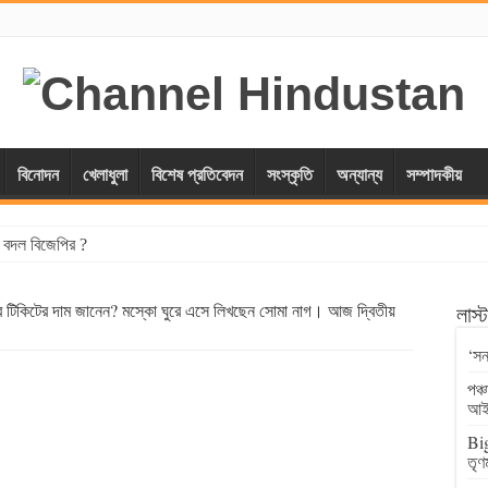
বিনোদন
খেলাধুলা
বিশেষ প্রতিবেদন
সংস্কৃতি
অন্যান্য
সম্পাদকীয়
্স বদল বিজেপির ?
সের টিকিটের দাম জানেন? মস্কো ঘুরে এসে লিখছেন সোমা নাগ। আজ দ্বিতীয়
লাস
‘সন
পঞ্
আই
Big
তৃণ