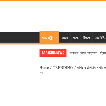
হেড লাইন্স
রাজ্য
দেশ
বিদেশ
রাজনীতি
Breaking News
‘সনাতন’ থেকে ‘বহুতবাদ’, স্টান
Home
/
TRENDING
/
রাশিয়ায় রাশিয়ান সার্কা
পর্ব