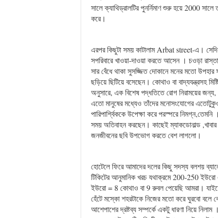
সালে ক্যাথিড্রালটির পুনর্নিমাণ শুরু হয়ে 2000 সালে 
করে।
এরপর কিছুটা সময় কাটালাম Arbat street-এ। সেদিন 
সপরিবারে খাওয়া-দাওয়া করতে আসেন । চওড়া রাস্তার
সার বেঁধে থাকা সুসজ্জিত দোকানে মনের মতো উপহার সা
ছড়িয়ে ছিটিয়ে বসেছেন। কোথাও বা বাদ্যযন্ত্রসহ মি
অনুসারে, এক বিশেষ পদ্ধতিতে রোগ নিরাময়ের জন্য, ধ
এতো মানুষের মধ্যেও তাঁদের মনোসংযোগের এতোটুকুও ঘ
পারিপার্শ্বিককে উপেক্ষা করে পরস্পরে নিমগ্ন,তেমন
সময় অতিবাহন করছেন। কাছেই ম্যাকডোনাল্ড ,খাবার ক
জনজীবনের ছবি উপভোগ করতে বেশ লাগলো।
হোটেলে ফিরে আমাদের দলের কিছু সদস্য বলশয় ব্যালে 
টিকিটের আনুমানিক খরচ যথাক্রমে 200-250 ইউরো এব
ইউরো = 8 কোথাও বা 9 রুবল পেয়েছি আমরা। যাইহো
হেঁটে মস্কো শহরটাকে নিজের মতো করে ঘুরবো বলে 
আশেপাশের দ্রষ্টব্য সম্পর্কে একটু ধারণা নিয়ে নিলা