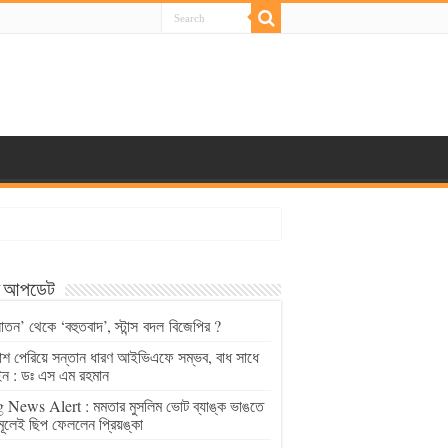
্ট আপডেট
াতন’ থেকে ‘বহুতবাদ’, স্টান্স বদল বিজেপির ?
চাশ পেরিয়ে সন্তান ধারণ আইভিএফে সম্ভব, বাধ সাধে
ন : ডঃ এস এম রহমান
 News Alert : মমতার মুসলিম ভোট ব্যাঙ্ক ভাঙতে
মূলেই ছিপ ফেললেন প্রিয়ঙ্কা