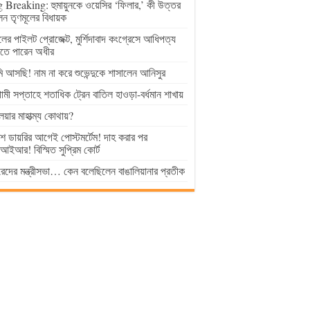
 Breaking: হুমায়ুনকে ওয়েসির ‘ফিলার,’ কী উত্তর
েন তৃণমূলের বিধায়ক
ুলের পাইলট প্রোজেক্ট, মুর্শিদাবাদ কংগ্রেসে আধিপত্য
াতে পারেন অধীর
 আসছি! নাম না করে শুভেন্দুকে শাসালেন আনিসুর
মী সপ্তাহে শতাধিক ট্রেন বাতিল হাওড়া-বর্ধমান শাখায়
লয়ার মাহাত্ম্য কোথায়?
িশ ডায়রির আগেই পোস্টমর্টেম! দাহ করার পর
ইআর! বিস্মিত সুপ্রিম কোর্ট
েদের মন্ত্রীসভা… কেন বলেছিলেন বাঙালিয়ানার প্রতীক