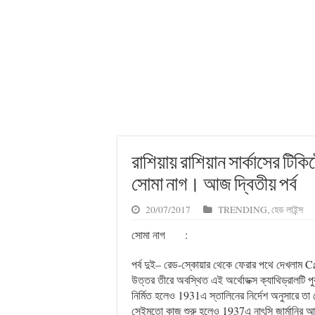
রাশিয়ায় রাশিয়ান সার্কাসের টিক
সোমা নাগ। আজ দ্বিতীয় পর্ব
20/07/2017
TRENDING
,
হেড লাইন্স
সোমা নাগ
:
পর্ব দুই– রেড-স্কোয়ার থেকে ফেরার পথে দেখলাম
উত্তর তীরে অবস্থিত এই অর্থোডক্স ক্যাথিড্রালটি
নির্মিত হলেও 1931এ স্তালিনের নির্দেশ অনুসারে তা
সেইমতো কাজ শুরু হলেও 1937এ নাৎসি জার্মানির 