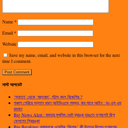
Name
*
Email
*
Website
Save my name, email, and website in this browser for the next
time I comment.
লাস্ট আপডেট
‘সনাতন’ থেকে ‘বহুতবাদ’, স্টান্স বদল বিজেপির ?
পঞ্চাশ পেরিয়ে সন্তান ধারণ আইভিএফে সম্ভব, বাধ সাধে আইন : ডঃ এস এম
রহমান
Big News Alert : মমতার মুসলিম ভোট ব্যাঙ্ক ভাঙতে তৃণমূলেই ছিপ
ফেললেন প্রিয়ঙ্কা
Big Breaking: হুমায়ুনকে ওয়েসির ‘ফিলার,’ কী উত্তর দিলেন তৃণমূলের