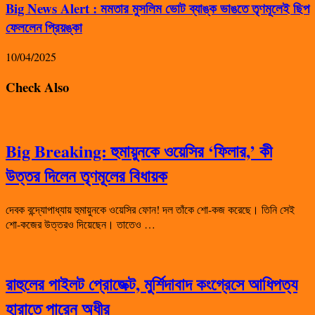
Big News Alert : মমতার মুসলিম ভোট ব্যাঙ্ক ভাঙতে তৃণমূলেই ছিপ
ফেললেন প্রিয়ঙ্কা
10/04/2025
Check Also
Big Breaking: হুমায়ুনকে ওয়েসির ‘ফিলার,’ কী
উত্তর দিলেন তৃণমূলের বিধায়ক
দেবক বন্দ্যোপাধ্যায় হুমায়ুনকে ওয়েসির ফোন! দল তাঁকে শো-কজ করেছে। তিনি সেই
শো-কজের উত্তরও দিয়েছেন। তাতেও …
রাহুলের পাইলট প্রোজেক্ট, মুর্শিদাবাদ কংগ্রেসে আধিপত্য
হারাতে পারেন অধীর