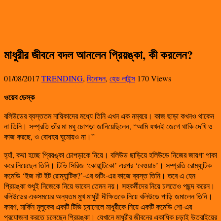
মাধুরীর জীবনে বদল আনলেন প্রিয়ঙ্কা, কী করলেন?
01/08/2017
TRENDING
,
বিনোদন
,
হেড লাইন্স
170 Views
ওয়েব ডেস্ক
বলিউডের ব্যস্ততম নায়িকাদের মধ্যে তিনি এখন এক নম্বরে। কাজ ছাড়া কখনও থাকেন
না তিনি। সম্প্রতি তাঁর মা মধু চোপড়া জানিয়েছিলেন, “আমি যখনই জেগে থাকি দেখি ও
কাজ করছে, ও বোধহয় ঘুমোয়ও না।”
হ্যাঁ, কথা হচ্ছে প্রিয়ঙ্কা চোপড়াকে নিয়ে। বলিউড ছাড়িয়ে হলিউডে নিজের জায়গা পাকা
করে নিয়েছেন তিনি। টিভি সিরিজ ‘কোয়ান্টিকো’ এরপর ‘বেওয়াচ’। সম্প্রতি রোম্যান্টিক
কমেডি ‘ইজ নট ইট রোম্যান্টিক?’-এর শুটিং-এর কাজে ব্যস্ত তিনি। তবে এ হেন
প্রিয়ঙ্কা শুধুই নিজেকে নিয়ে ভাবেন তেমন নয়। সহকর্মীদের নিয়ে চলতেও পছন্দ করেন।
বলিউডের একসময়ের অন্যতম মুখ মাধুরী দীক্ষিতকে নিয়ে বলিউডে পাড়ি জমালেন তিনি।
কারণ, মার্কিন মুলুকের একটি টিভি চ্যানেলে মাধুরীকে নিয়ে একটি কমেডি শো-এর
প্রযোজনা করতে চলেছেন প্রিয়ঙ্কা। যেখানে মাধুরীর জীবনের একাধিক চড়াই উতরাইয়ের