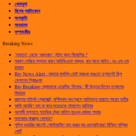
খেলাধুলা
বিশেষ প্রতিবেদন
সংস্কৃতি
অন্যান্য
সম্পাদকীয়
Breaking News
‘সনাতন’ থেকে ‘বহুতবাদ’, স্টান্স বদল বিজেপির ?
পঞ্চাশ পেরিয়ে সন্তান ধারণ আইভিএফে সম্ভব, বাধ সাধে আইন : ডঃ এস এম
রহমান
Big News Alert : মমতার মুসলিম ভোট ব্যাঙ্ক ভাঙতে তৃণমূলেই ছিপ
ফেললেন প্রিয়ঙ্কা
Big Breaking: হুমায়ুনকে ওয়েসির ‘ফিলার,’ কী উত্তর দিলেন তৃণমূলের
বিধায়ক
রাহুলের পাইলট প্রোজেক্ট, মুর্শিদাবাদ কংগ্রেসে আধিপত্য হারাতে পারেন অধীর
আমি আসছি! নাম না করে শুভেন্দুকে শাসালেন আনিসুর
আগামী সপ্তাহে শতাধিক ট্রেন বাতিল হাওড়া-বর্ধমান শাখায়
মহালয়ার মাহাত্ম্য কোথায়?
পুলিশ ডায়রির আগেই পোস্টমর্টেম! দাহ করার পর এফআইআর! বিস্মিত সুপ্রিম
কোর্ট