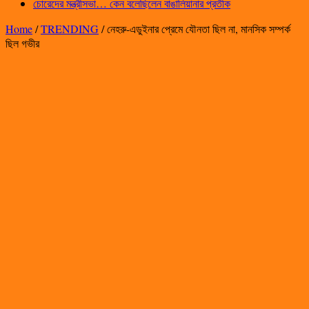
চোরেদের মন্ত্রীসভা… কেন বলেছিলেন বাঙালিয়ানার প্রতীক
Home
/
TRENDING
/
নেহরু-এডুইনার প্রেমে যৌনতা ছিল না, মানসিক সম্পর্ক
ছিল গভীর