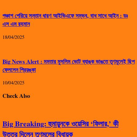
পঞ্চাশ পেরিয়ে সন্তান ধারণ আইভিএফে সম্ভব, বাধ সাধে আইন : ডঃ
এস এম রহমান
18/04/2025
Big News Alert : মমতার মুসলিম ভোট ব্যাঙ্ক ভাঙতে তৃণমূলেই ছিপ
ফেললেন প্রিয়ঙ্কা
10/04/2025
Check Also
Big Breaking: হুমায়ুনকে ওয়েসির ‘ফিলার,’ কী
উত্তর দিলেন তৃণমূলের বিধায়ক