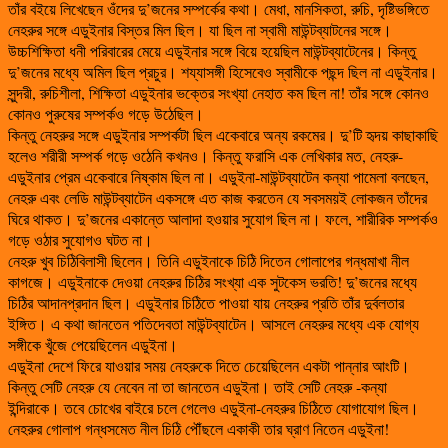
তাঁর বইয়ে লিখেছেন ওঁদের দু’জনের সম্পর্কের কথা। মেধা, মানসিকতা, রুচি, দৃষ্টিভঙ্গিতে
নেহরুর সঙ্গে এডুইনার বিস্তর মিল ছিল। যা ছিল না স্বামী মাউন্টব্যাটনের সঙ্গে।
উচ্চশিক্ষিতা ধনী পরিবারের মেয়ে এডুইনার সঙ্গে বিয়ে হয়েছিল মাউন্টব্যাটেনের। কিন্তু
দু’জনের মধ্যে অমিল ছিল প্রচুর। শয্যাসঙ্গী হিসেবেও স্বামীকে পছন্দ ছিল না এডুইনার।
সুন্দরী, রুচিশীলা, শিক্ষিতা এডুইনার ভক্তের সংখ্যা নেহাত কম ছিল না! তাঁর সঙ্গে কোনও
কোনও পুরুষের সম্পর্কও গড়ে উঠেছিল।
কিন্তু নেহরুর সঙ্গে এডুইনার সম্পর্কটা ছিল একেবারে অন্য রকমের। দু’টি হৃদয় কাছাকাছি
হলেও শরীরী সম্পর্ক গড়ে ওঠেনি কখনও। কিন্তু ফরাসি এক লেখিকার মত, নেহরু-
এডুইনার প্রেম একেবারে নিষ্কাম ছিল না। এডুইনা-মাউন্টব্যাটেন কন্যা পামেলা বলছেন,
নেহরু এবং লেডি মাউন্টব্যাটেন একসঙ্গে এত কাজ করতেন যে সবসময়ই লোকজন তাঁদের
ঘিরে থাকত। দু’জনের একান্তে আলাদা হওয়ার সুযোগ ছিল না। ফলে, শারীরিক সম্পর্কও
গড়ে ওঠার সুযোগও ঘটত না।
নেহরু খুব চিঠিবিলাসী ছিলেন। তিনি এডুইনাকে চিঠি দিতেন গোলাপের গন্ধমাখা নীল
কাগজে। এডুইনাকে দেওয়া নেহরুর চিঠির সংখ্যা এক সুটকেস ভরতি! দু’জনের মধ্যে
চিঠির আদানপ্রদান ছিল। এডুইনার চিঠিতে পাওয়া যায় নেহরুর প্রতি তাঁর দুর্বলতার
ইঙ্গিত। এ কথা জানতেন পতিদেবতা মাউন্টব্যাটেন। আসলে নেহরুর মধ্যে এক যোগ্য
সঙ্গীকে খুঁজে পেয়েছিলেন এডুইনা।
এডুইনা দেশে ফিরে যাওয়ার সময় নেহরুকে দিতে চেয়েছিলেন একটা পান্নার আংটি।
কিন্তু সেটি নেহরু যে নেবেন না তা জানতেন এডুইনা। তাই সেটি নেহরু -কন্যা
ইন্দিরাকে। তবে চোখের বাইরে চলে গেলেও এডুইনা-নেহরুর চিঠিতে যোগাযোগ ছিল।
নেহরুর গোলাপ গন্ধসমেত নীল চিঠি পৌঁছলে একাকী তার ঘ্রাণ নিতেন এডুইনা!