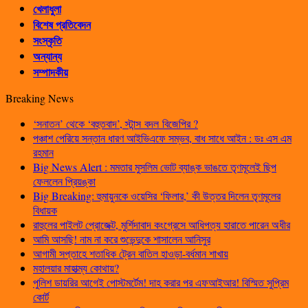
খেলাধুলা
বিশেষ প্রতিবেদন
সংস্কৃতি
অন্যান্য
সম্পাদকীয়
Breaking News
‘সনাতন’ থেকে ‘বহুতবাদ’, স্টান্স বদল বিজেপির ?
পঞ্চাশ পেরিয়ে সন্তান ধারণ আইভিএফে সম্ভব, বাধ সাধে আইন : ডঃ এস এম
রহমান
Big News Alert : মমতার মুসলিম ভোট ব্যাঙ্ক ভাঙতে তৃণমূলেই ছিপ
ফেললেন প্রিয়ঙ্কা
Big Breaking: হুমায়ুনকে ওয়েসির ‘ফিলার,’ কী উত্তর দিলেন তৃণমূলের
বিধায়ক
রাহুলের পাইলট প্রোজেক্ট, মুর্শিদাবাদ কংগ্রেসে আধিপত্য হারাতে পারেন অধীর
আমি আসছি! নাম না করে শুভেন্দুকে শাসালেন আনিসুর
আগামী সপ্তাহে শতাধিক ট্রেন বাতিল হাওড়া-বর্ধমান শাখায়
মহালয়ার মাহাত্ম্য কোথায়?
পুলিশ ডায়রির আগেই পোস্টমর্টেম! দাহ করার পর এফআইআর! বিস্মিত সুপ্রিম
কোর্ট