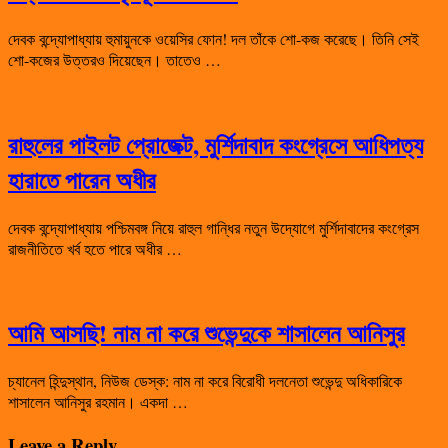
দেবক বন্দ্যোপাধ্যায় হুমায়ুনকে ওয়েসির ফোন! দল তাঁকে শো-কজ করেছে। তিনি সেই
শো-কজের উত্তরও দিয়েছেন। তাতেও …
রাহুলের পাইলট প্রোজেক্ট, মুর্শিদাবাদ কংগ্রেসে আধিপত্য
হারাতে পারেন অধীর
দেবক বন্দ্যোপাধ্যায় পশ্চিমবঙ্গ নিয়ে রাহুল গান্ধির নতুন উদ্যোগে মুর্শিদাবাদের কংগ্রেস
রাজনীতিতে খর্ব হতে পারে অধীর …
আমি আসছি! নাম না করে শুভেন্দুকে শাসালেন আনিসুর
চ্যানেল হিন্দুস্থান, নিউজ ডেস্ক: নাম না করে বিরোধী দলনেতা শুভেন্দু অধিকারিকে
শাসালেন আনিসুর রহমান। একদা …
Leave a Reply