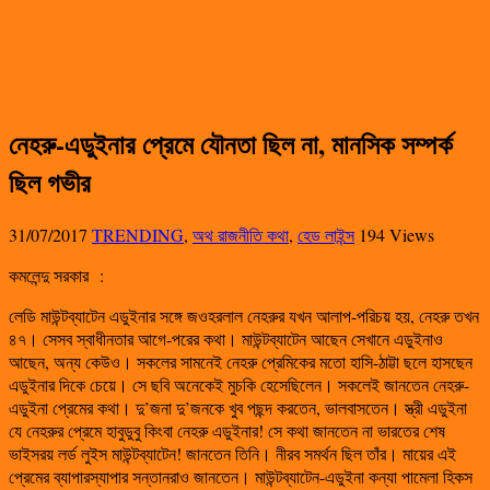
নেহরু-এডুইনার প্রেমে যৌনতা ছিল না, মানসিক সম্পর্ক
ছিল গভীর
31/07/2017
TRENDING
,
অথ রাজনীতি কথা
,
হেড লাইন্স
194 Views
কমলেন্দু সরকার
:
লেডি মাউন্টব্যাটেন এডুইনার সঙ্গে জওহরলাল নেহরুর যখন আলাপ-পরিচয় হয়, নেহরু তখন
৪৭। সেসব স্বাধীনতার আগে-পরের কথা। মাউন্টব্যাটেন আছেন সেখানে এডুইনাও
আছেন, অন্য কেউও। সকলের সামনেই নেহরু প্রেমিকের মতো হাসি-ঠাট্টা ছলে হাসছেন
এডুইনার দিকে চেয়ে। সে ছবি অনেকেই মুচকি হেসেছিলেন। সকলেই জানতেন নেহরু-
এডুইনা প্রেমের কথা। দু’জনা দু’জনকে খুব পছন্দ করতেন, ভালবাসতেন। স্ত্রী এডুইনা
যে নেহরুর প্রেমে হাবুডুবু কিংবা নেহরু এডুইনার! সে কথা জানতেন না ভারতের শেষ
ভাইসরয় লর্ড লুইস মাউন্টব্যাটেন! জানতেন তিনি। নীরব সমর্থন ছিল তাঁর। মায়ের এই
প্রেমের ব্যাপারস্যাপার সন্তানরাও জানতেন। মাউন্টব্যাটেন-এডুইনা কন্যা পামেলা হিকস