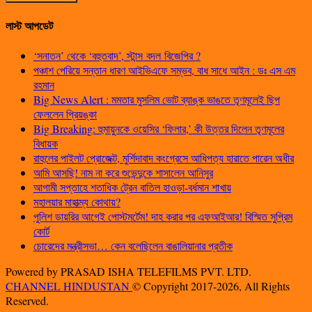
লাস্ট আপডেট
‘সনাতন’ থেকে ‘বহুতবাদ’, স্টান্স বদল বিজেপির ?
পঞ্চাশ পেরিয়ে সন্তান ধারণ আইভিএফে সম্ভব, বাধ সাধে আইন : ডঃ এস এম
রহমান
Big News Alert : মমতার মুসলিম ভোট ব্যাঙ্ক ভাঙতে তৃণমূলেই ছিপ
ফেললেন প্রিয়ঙ্কা
Big Breaking: হুমায়ুনকে ওয়েসির ‘ফিলার,’ কী উত্তর দিলেন তৃণমূলের
বিধায়ক
রাহুলের পাইলট প্রোজেক্ট, মুর্শিদাবাদ কংগ্রেসে আধিপত্য হারাতে পারেন অধীর
আমি আসছি! নাম না করে শুভেন্দুকে শাসালেন আনিসুর
আগামী সপ্তাহে শতাধিক ট্রেন বাতিল হাওড়া-বর্ধমান শাখায়
মহালয়ার মাহাত্ম্য কোথায়?
পুলিশ ডায়রির আগেই পোস্টমর্টেম! দাহ করার পর এফআইআর! বিস্মিত সুপ্রিম
কোর্ট
চোরেদের মন্ত্রীসভা… কেন বলেছিলেন বাঙালিয়ানার প্রতীক
Powered by PRASAD ISHA TELEFILMS PVT. LTD.
CHANNEL HINDUSTAN
© Copyright 2017-2026, All Rights
Reserved.