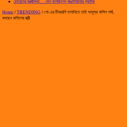
চোরেদের মন্ত্রীসভা… কেন বলেছিলেন বাঙালিয়ানার প্রতীক
Home
/
TRENDING
/
শো-এর টিআরপি তলানিতে তাই অসুস্থ কপিল শর্মা,
বলছেন কপিলের স্ত্রী