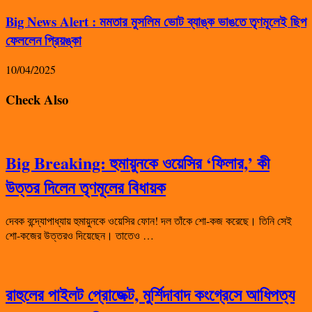
Big News Alert : মমতার মুসলিম ভোট ব্যাঙ্ক ভাঙতে তৃণমূলেই ছিপ
ফেললেন প্রিয়ঙ্কা
10/04/2025
Check Also
Big Breaking: হুমায়ুনকে ওয়েসির ‘ফিলার,’ কী
উত্তর দিলেন তৃণমূলের বিধায়ক
দেবক বন্দ্যোপাধ্যায় হুমায়ুনকে ওয়েসির ফোন! দল তাঁকে শো-কজ করেছে। তিনি সেই
শো-কজের উত্তরও দিয়েছেন। তাতেও …
রাহুলের পাইলট প্রোজেক্ট, মুর্শিদাবাদ কংগ্রেসে আধিপত্য