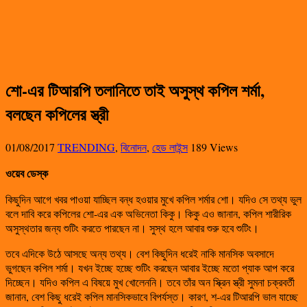
শো-এর টিআরপি তলানিতে তাই অসুস্থ কপিল শর্মা,
বলছেন কপিলের স্ত্রী
01/08/2017
TRENDING
,
বিনোদন
,
হেড লাইন্স
189 Views
ওয়েব ডেস্ক
কিছুদিন আগে খবর পাওয়া যাচ্ছিল বন্ধ হওয়ার মুখে কপিল শর্মার শো। যদিও সে তথ্য ভুল
বলে দাবি করে কপিলের শো-এর এক অভিনেতা কিকু। কিকু এও জানান, কপিল শারীরিক
অসুস্থতার জন্য শুটিং করতে পারছেন না। সুস্থ হলে আবার শুরু হবে শুটিং।
তবে এদিকে উঠে আসছে অন্য তথ্য। বেশ কিছুদিন ধরেই নাকি মানসিক অবসাদে
ভুগছেন কপিল শর্মা। যখন ইচ্ছে হচ্ছে শুটিং করছেন আবার ইচ্ছে মতো প্যাক আপ করে
দিচ্ছেন। যদিও কপিল এ বিষয়ে মুখ খোলেননি। তবে তাঁর অন স্ক্রিন স্ত্রী সুমনা চক্রবর্তী
জানান, বেশ কিছু ধরেই কপিল মানসিকভাবে বিপর্যস্ত। কারণ, শ-এর টিআরপি ভাল যাচ্ছে