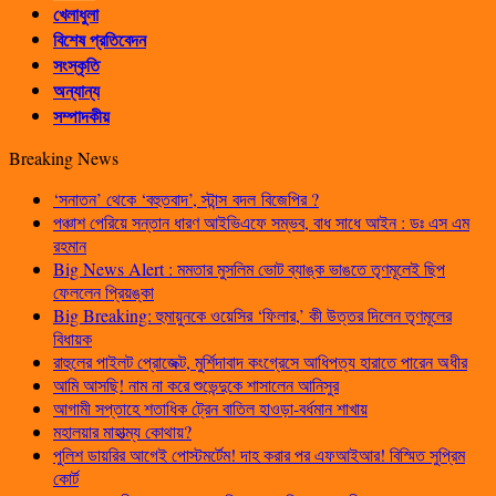
খেলাধুলা
বিশেষ প্রতিবেদন
সংস্কৃতি
অন্যান্য
সম্পাদকীয়
Breaking News
‘সনাতন’ থেকে ‘বহুতবাদ’, স্টান্স বদল বিজেপির ?
পঞ্চাশ পেরিয়ে সন্তান ধারণ আইভিএফে সম্ভব, বাধ সাধে আইন : ডঃ এস এম
রহমান
Big News Alert : মমতার মুসলিম ভোট ব্যাঙ্ক ভাঙতে তৃণমূলেই ছিপ
ফেললেন প্রিয়ঙ্কা
Big Breaking: হুমায়ুনকে ওয়েসির ‘ফিলার,’ কী উত্তর দিলেন তৃণমূলের
বিধায়ক
রাহুলের পাইলট প্রোজেক্ট, মুর্শিদাবাদ কংগ্রেসে আধিপত্য হারাতে পারেন অধীর
আমি আসছি! নাম না করে শুভেন্দুকে শাসালেন আনিসুর
আগামী সপ্তাহে শতাধিক ট্রেন বাতিল হাওড়া-বর্ধমান শাখায়
মহালয়ার মাহাত্ম্য কোথায়?
পুলিশ ডায়রির আগেই পোস্টমর্টেম! দাহ করার পর এফআইআর! বিস্মিত সুপ্রিম
কোর্ট