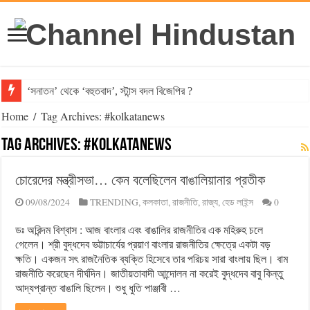
‘সনাতন’ থেকে ‘বহুতবাদ’, স্টান্স বদল বিজেপির ?
Home
/
Tag Archives: #kolkatanews
Tag Archives:
#kolkatanews
চোরেদের মন্ত্রীসভা… কেন বলেছিলেন বাঙালিয়ানার প্রতীক
09/08/2024
TRENDING
,
কলকাতা
,
রাজনীতি
,
রাজ্য
,
হেড লাইন্স
0
ডঃ অরিন্দম বিশ্বাস : আজ বাংলার এবং বাঙালির রাজনীতির এক মহিরুহ চলে
গেলেন। শ্রী বুদ্ধদেব ভট্টাচার্যের প্রয়াণ বাংলার রাজনীতির ক্ষেত্রে একটা বড়
ক্ষতি। একজন সৎ রাজনৈতিক ব্যক্তি হিসেবে তার পরিচয় সারা বাংলায় ছিল। বাম
রাজনীতি করেছেন দীর্ঘদিন। জাতীয়তাবাদী আন্দোলন না করেই বুদ্ধদেব বাবু কিন্তু
আদ্যপ্রান্ত বাঙালি ছিলেন। শুধু ধুতি পাঞ্জাবী …