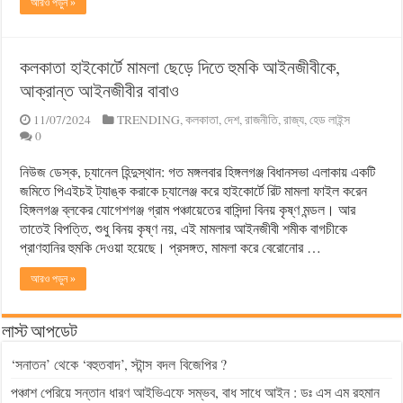
আরও পড়ুন »
কলকাতা হাইকোর্টে মামলা ছেড়ে দিতে হুমকি আইনজীবীকে,
আক্রান্ত আইনজীবীর বাবাও
11/07/2024
TRENDING
,
কলকাতা
,
দেশ
,
রাজনীতি
,
রাজ্য
,
হেড লাইন্স
0
নিউজ ডেস্ক, চ্যানেল হিন্দুস্থান: গত মঙ্গলবার হিঙ্গলগঞ্জ বিধানসভা এলাকায় একটি
জমিতে পিএইচই ট্যাঙ্ক করাকে চ্যালেঞ্জ করে হাইকোর্টে রিট মামলা ফাইল করেন
হিঙ্গলগঞ্জ ব্লকের যোগেশগঞ্জ গ্রাম পঞ্চায়েতের বাসিন্দা বিনয় কৃষ্ণ মন্ডল। আর
তাতেই বিপত্তি, শুধু বিনয় কৃষ্ণ নয়, এই মামলার আইনজীবী শমীক বাগচীকে
প্রাণহানির হুমকি দেওয়া হয়েছে। প্রসঙ্গত, মামলা করে বেরোনোর …
আরও পড়ুন »
লাস্ট আপডেট
‘সনাতন’ থেকে ‘বহুতবাদ’, স্টান্স বদল বিজেপির ?
পঞ্চাশ পেরিয়ে সন্তান ধারণ আইভিএফে সম্ভব, বাধ সাধে আইন : ডঃ এস এম রহমান