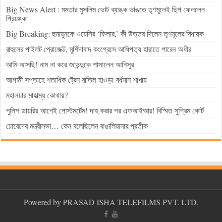
Big News Alert : মমতার মুসলিম ভোট ব্যাঙ্ক ভাঙতে তৃণমূলেই ছিপ ফেললেন
প্রিয়ঙ্কা
Big Breaking: হুমায়ুনকে ওয়েসির ‘ফিলার,’ কী উত্তর দিলেন তৃণমূলের বিধায়ক
রাহুলের পাইলট প্রোজেক্ট, মুর্শিদাবাদ কংগ্রেসে আধিপত্য হারাতে পারেন অধীর
আমি আসছি! নাম না করে শুভেন্দুকে শাসালেন আনিসুর
আগামী সপ্তাহে শতাধিক ট্রেন বাতিল হাওড়া-বর্ধমান শাখায়
মহালয়ার মাহাত্ম্য কোথায়?
পুলিশ ডায়রির আগেই পোস্টমর্টেম! দাহ করার পর এফআইআর! বিস্মিত সুপ্রিম কোর্ট
চোরেদের মন্ত্রীসভা… কেন বলেছিলেন বাঙালিয়ানার প্রতীক
Powered by PRASAD ISHA TELEFILMS PVT. LTD.