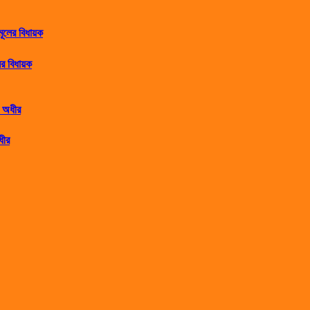
র বিধায়ক
ধীর