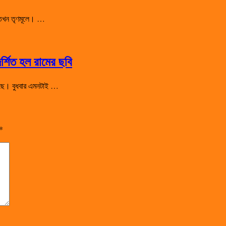
া তখন তৃণমূলে। …
র্শিত হল রামের ছবি
িয়েছে। বুধবার এমনটাই …
*