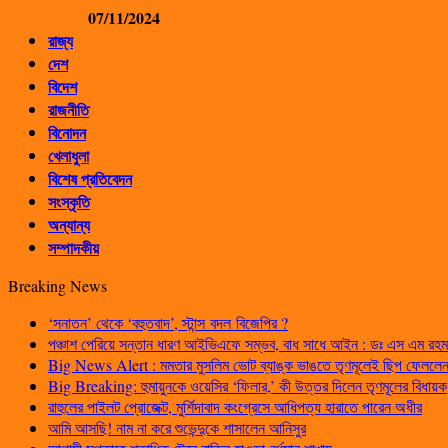
07/11/2024
রাজ্য
দেশ
বিদেশ
রাজনীতি
বিনোদন
খেলাধুলা
বিশেষ প্রতিবেদন
সংস্কৃতি
অন্যান্য
সম্পাদকীয়
Breaking News
‘সনাতন’ থেকে ‘বহুতবাদ’, স্টান্স বদল বিজেপির ?
পঞ্চাশ পেরিয়ে সন্তান ধারণ আইভিএফে সম্ভব, বাধ সাধে আইন : ডঃ এস এম রহম
Big News Alert : মমতার মুসলিম ভোট ব্যাঙ্ক ভাঙতে তৃণমূলেই ছিপ ফেললেন প
Big Breaking: হুমায়ুনকে ওয়েসির ‘ফিলার,’ কী উত্তর দিলেন তৃণমূলের বিধায়ক
রাহুলের পাইলট প্রোজেক্ট, মুর্শিদাবাদ কংগ্রেসে আধিপত্য হারাতে পারেন অধীর
আমি আসছি! নাম না করে শুভেন্দুকে শাসালেন আনিসুর