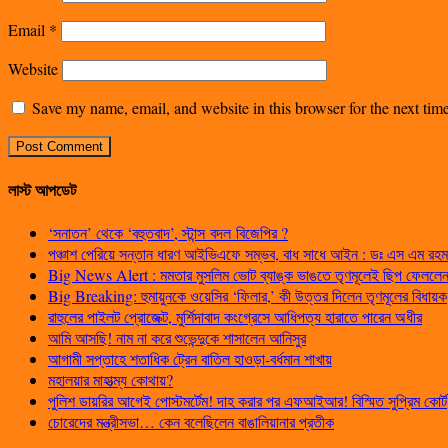
Email
*
Website
Save my name, email, and website in this browser for the next ti
লাস্ট আপডেট
‘সনাতন’ থেকে ‘বহুতবাদ’, স্টান্স বদল বিজেপির ?
পঞ্চাশ পেরিয়ে সন্তান ধারণ আইভিএফে সম্ভব, বাধ সাধে আইন : ডঃ এস এম রহম
Big News Alert : মমতার মুসলিম ভোট ব্যাঙ্ক ভাঙতে তৃণমূলেই ছিপ ফেললেন প
Big Breaking: হুমায়ুনকে ওয়েসির ‘ফিলার,’ কী উত্তর দিলেন তৃণমূলের বিধায়ক
রাহুলের পাইলট প্রোজেক্ট, মুর্শিদাবাদ কংগ্রেসে আধিপত্য হারাতে পারেন অধীর
আমি আসছি! নাম না করে শুভেন্দুকে শাসালেন আনিসুর
আগামী সপ্তাহে শতাধিক ট্রেন বাতিল হাওড়া-বর্ধমান শাখায়
মহালয়ার মাহাত্ম্য কোথায়?
পুলিশ ডায়রির আগেই পোস্টমর্টেম! দাহ করার পর এফআইআর! বিস্মিত সুপ্রিম কোর্ট
চোরেদের মন্ত্রীসভা… কেন বলেছিলেন বাঙালিয়ানার প্রতীক