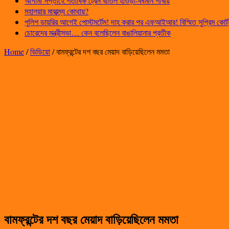
আগামী সপ্তাহে শতাধিক ট্রেন বাতিল হাওড়া-বর্ধমান শাখায়
মহালয়ার মাহাত্ম্য কোথায়?
পুলিশ ডায়রির আগেই পোস্টমর্টেম! দাহ করার পর এফআইআর! বিস্মিত সুপ্রিম কোর্ট
চোরেদের মন্ত্রীসভা… কেন বলেছিলেন বাঙালিয়ানার প্রতীক
Home
/
ভিডিয়ো
/
বামফ্রন্টের দশ বছর মেয়াদ বাড়িয়েছিলেন মমতা
বামফ্রন্টের দশ বছর মেয়াদ বাড়িয়েছিলেন মমতা