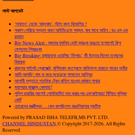
লাস্ট আপডেট
‘সনাতন’ থেকে ‘বহুতবাদ’, স্টান্স বদল বিজেপির ?
পঞ্চাশ পেরিয়ে সন্তান ধারণ আইভিএফে সম্ভব, বাধ সাধে আইন : ডঃ এস এম
রহমান
Big News Alert : মমতার মুসলিম ভোট ব্যাঙ্ক ভাঙতে তৃণমূলেই ছিপ
ফেললেন প্রিয়ঙ্কা
Big Breaking: হুমায়ুনকে ওয়েসির ‘ফিলার,’ কী উত্তর দিলেন তৃণমূলের
বিধায়ক
রাহুলের পাইলট প্রোজেক্ট, মুর্শিদাবাদ কংগ্রেসে আধিপত্য হারাতে পারেন অধীর
আমি আসছি! নাম না করে শুভেন্দুকে শাসালেন আনিসুর
আগামী সপ্তাহে শতাধিক ট্রেন বাতিল হাওড়া-বর্ধমান শাখায়
মহালয়ার মাহাত্ম্য কোথায়?
পুলিশ ডায়রির আগেই পোস্টমর্টেম! দাহ করার পর এফআইআর! বিস্মিত সুপ্রিম
কোর্ট
চোরেদের মন্ত্রীসভা… কেন বলেছিলেন বাঙালিয়ানার প্রতীক
Powered by PRASAD ISHA TELEFILMS PVT. LTD.
CHANNEL HINDUSTAN
© Copyright 2017-2026, All Rights
Reserved.