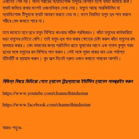
এখানেই শেষ নয়। মানব শরীরের অ্যাডিপোজ টিস্যুর বৈশিষ্ট্য হলো ফ্যাট জমিয়ে রাখা।
ফ্যাট জমিয়ে রাখার ফলেই ওজনাধিক্য দেখা দেয়। হলুদে আছে সারকিউমিন যা
অ্যাডিপোজ টিস্যুকে ফ্যাট আহরণ করতে দেয় না। ফলে নিয়মিত হলুদ দুধ পান করলে
শরীরে মেদ জমতে পারে না।
তবে জানতে হবে দুধে হলুদ মিশিয়ে খাওয়ার সঠিক প্রক্রিয়ও। কাঁচা হলুদের কার্যকারিতা
গুড়া হলুদের চাইতে বেশি। তাই হলুদ-দুধ পান করার ক্ষেত্রে চেষ্টা করুন কাঁচা হলুদের রস
ব্যবহার করার। মেদ কমানোর জন্য প্রতিদিন রাতে ঘুমানোর আগে এক গ্লাস কুসুম গরম
দুধের সঙ্গে হলুদের রস মিশিয়ে পান করুন। সেই সঙ্গে সুষম খাবার খান এবং পর্যাপ্ত
হাঁটাহাঁটি বা ব্যায়াম করুন। খুব অল্প দিনেই দ্রুত ওজন কমাতে পারবেন আপনি।
বিভিন্ন
বিষয়ে
ভিডিয়ো
পেতে
চ্যানেল
হিন্দুস্তানের
ইউটিউব
চ্যানেল
সাবস্ক্রাইব
করুন
https://www.youtube.com/channelhindustan
https://www.facebook.com/channelhindustan
আরও পড়ুনঃ-