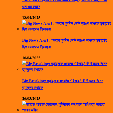
এস এম রহমান
18/04/2025
Big News Alert : মমতার মুসলিম ভোট ব্যাঙ্ক ভাঙতে তৃণমূলেই
ছিপ ফেললেন প্রিয়ঙ্কা
10/04/2025
Big Breaking: হুমায়ুনকে ওয়েসির ‘ফিলার,’ কী উত্তর দিলেন
তৃণমূলের বিধায়ক
26/03/2025