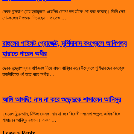
দেবক বন্দ্যোপাধ্যায় হুমায়ুনকে ওয়েসির ফোন! দল তাঁকে শো-কজ করেছে। তিনি সেই
শো-কজের উত্তরও দিয়েছেন। তাতেও …
রাহুলের পাইলট প্রোজেক্ট, মুর্শিদাবাদ কংগ্রেসে আধিপত্য
হারাতে পারেন অধীর
দেবক বন্দ্যোপাধ্যায় পশ্চিমবঙ্গ নিয়ে রাহুল গান্ধির নতুন উদ্যোগে মুর্শিদাবাদের কংগ্রেস
রাজনীতিতে খর্ব হতে পারে অধীর …
আমি আসছি! নাম না করে শুভেন্দুকে শাসালেন আনিসুর
চ্যানেল হিন্দুস্থান, নিউজ ডেস্ক: নাম না করে বিরোধী দলনেতা শুভেন্দু অধিকারিকে
শাসালেন আনিসুর রহমান। একদা …
Leave a Reply