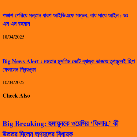
পঞ্চাশ পেরিয়ে সন্তান ধারণ আইভিএফে সম্ভব, বাধ সাধে আইন : ডঃ
এস এম রহমান
18/04/2025
Big News Alert : মমতার মুসলিম ভোট ব্যাঙ্ক ভাঙতে তৃণমূলেই ছিপ
ফেললেন প্রিয়ঙ্কা
10/04/2025
Check Also
Big Breaking: হুমায়ুনকে ওয়েসির ‘ফিলার,’ কী
উত্তর দিলেন তৃণমূলের বিধায়ক