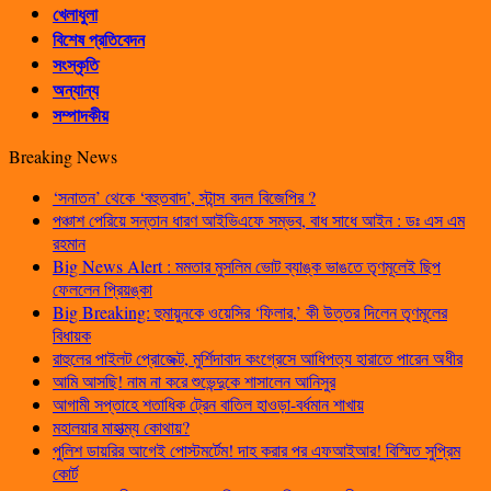
খেলাধুলা
বিশেষ প্রতিবেদন
সংস্কৃতি
অন্যান্য
সম্পাদকীয়
Breaking News
‘সনাতন’ থেকে ‘বহুতবাদ’, স্টান্স বদল বিজেপির ?
পঞ্চাশ পেরিয়ে সন্তান ধারণ আইভিএফে সম্ভব, বাধ সাধে আইন : ডঃ এস এম
রহমান
Big News Alert : মমতার মুসলিম ভোট ব্যাঙ্ক ভাঙতে তৃণমূলেই ছিপ
ফেললেন প্রিয়ঙ্কা
Big Breaking: হুমায়ুনকে ওয়েসির ‘ফিলার,’ কী উত্তর দিলেন তৃণমূলের
বিধায়ক
রাহুলের পাইলট প্রোজেক্ট, মুর্শিদাবাদ কংগ্রেসে আধিপত্য হারাতে পারেন অধীর
আমি আসছি! নাম না করে শুভেন্দুকে শাসালেন আনিসুর
আগামী সপ্তাহে শতাধিক ট্রেন বাতিল হাওড়া-বর্ধমান শাখায়
মহালয়ার মাহাত্ম্য কোথায়?
পুলিশ ডায়রির আগেই পোস্টমর্টেম! দাহ করার পর এফআইআর! বিস্মিত সুপ্রিম
কোর্ট