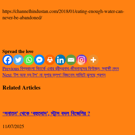
https://channelhindustan.com/2018/01/eating-enough-water-can-
never-be-abandoned/
Spread the love
Previous
বিশ্ববাংলা বিতর্কে এবার রবীন্দ্রনাথ-জীবনানন্দের ফিউজ্ন, স্বাক্ষী নন্দন
Next
‘টপ অফ দ্য টপ’ না সুপার ফ্লপ! বিজনেস সামিটে ঝুলছে প্রশ্ন
Related Articles
‘সনাতন’ থেকে ‘বহুতবাদ’, স্টান্স বদল বিজেপির ?
11/07/2025