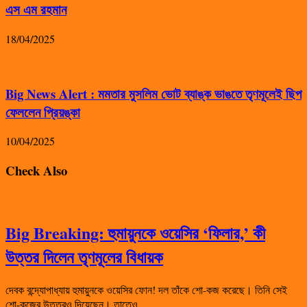
এস এম রহমান
18/04/2025
Big News Alert : মমতার মুসলিম ভোট ব্যাঙ্ক ভাঙতে তৃণমূলেই ছিপ
ফেললেন প্রিয়ঙ্কা
10/04/2025
Check Also
Big Breaking: হুমায়ুনকে ওয়েসির ‘ফিলার,’ কী
উত্তর দিলেন তৃণমূলের বিধায়ক
দেবক বন্দ্যোপাধ্যায় হুমায়ুনকে ওয়েসির ফোন! দল তাঁকে শো-কজ করেছে। তিনি সেই
শো-কজের উত্তরও দিয়েছেন। তাতেও …