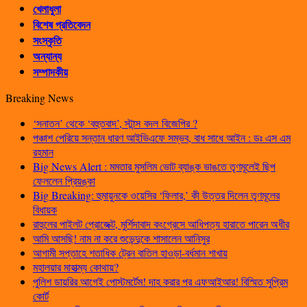
খেলাধুলা
বিশেষ প্রতিবেদন
সংস্কৃতি
অন্যান্য
সম্পাদকীয়
Breaking News
‘সনাতন’ থেকে ‘বহুতবাদ’, স্টান্স বদল বিজেপির ?
পঞ্চাশ পেরিয়ে সন্তান ধারণ আইভিএফে সম্ভব, বাধ সাধে আইন : ডঃ এস এম
রহমান
Big News Alert : মমতার মুসলিম ভোট ব্যাঙ্ক ভাঙতে তৃণমূলেই ছিপ
ফেললেন প্রিয়ঙ্কা
Big Breaking: হুমায়ুনকে ওয়েসির ‘ফিলার,’ কী উত্তর দিলেন তৃণমূলের
বিধায়ক
রাহুলের পাইলট প্রোজেক্ট, মুর্শিদাবাদ কংগ্রেসে আধিপত্য হারাতে পারেন অধীর
আমি আসছি! নাম না করে শুভেন্দুকে শাসালেন আনিসুর
আগামী সপ্তাহে শতাধিক ট্রেন বাতিল হাওড়া-বর্ধমান শাখায়
মহালয়ার মাহাত্ম্য কোথায়?
পুলিশ ডায়রির আগেই পোস্টমর্টেম! দাহ করার পর এফআইআর! বিস্মিত সুপ্রিম
কোর্ট