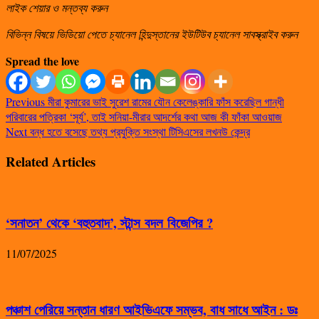
লাইক শেয়ার ও মন্তব্য করুন
বিভিন্ন বিষয়ে ভিডিয়ো পেতে চ্যানেল হিন্দুস্তানের ইউটিউব চ্যানেল সাবস্ক্রাইব করুন
Spread the love
Previous
মীরা কুমারের ভাই সুরেশ রামের যৌন কেলেঙ্কারি ফাঁস করেছিল গান্ধী
পরিবারের পত্রিকা ‘সূর্য’, তাই সনিয়া-মীরার আদর্শের কথা আজ কী ফাঁকা আওয়াজ
Next
বন্ধ হতে বসেছে তথ্য প্রযুক্তি সংস্থা টিসিএসের লখনউ কেন্দ্র
Related Articles
‘সনাতন’ থেকে ‘বহুতবাদ’, স্টান্স বদল বিজেপির ?
11/07/2025
পঞ্চাশ পেরিয়ে সন্তান ধারণ আইভিএফে সম্ভব, বাধ সাধে আইন : ডঃ