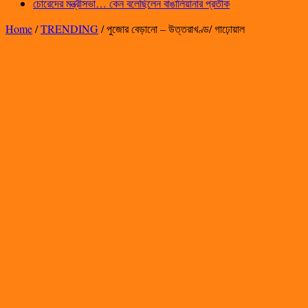
চোরেদের মন্ত্রীসভা… কেন বলেছিলেন বাঙালিয়ানার প্রতীক
Home
/
TRENDING
/
পুজোর বেড়ানো – উত্তরাখণ্ড/ গাঢ়োয়াল