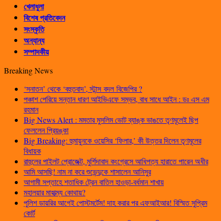
খেলাধুলা
বিশেষ প্রতিবেদন
সংস্কৃতি
অন্যান্য
সম্পাদকীয়
Breaking News
‘সনাতন’ থেকে ‘বহুতবাদ’, স্টান্স বদল বিজেপির ?
পঞ্চাশ পেরিয়ে সন্তান ধারণ আইভিএফে সম্ভব, বাধ সাধে আইন : ডঃ এস এম
রহমান
Big News Alert : মমতার মুসলিম ভোট ব্যাঙ্ক ভাঙতে তৃণমূলেই ছিপ
ফেললেন প্রিয়ঙ্কা
Big Breaking: হুমায়ুনকে ওয়েসির ‘ফিলার,’ কী উত্তর দিলেন তৃণমূলের
বিধায়ক
রাহুলের পাইলট প্রোজেক্ট, মুর্শিদাবাদ কংগ্রেসে আধিপত্য হারাতে পারেন অধীর
আমি আসছি! নাম না করে শুভেন্দুকে শাসালেন আনিসুর
আগামী সপ্তাহে শতাধিক ট্রেন বাতিল হাওড়া-বর্ধমান শাখায়
মহালয়ার মাহাত্ম্য কোথায়?
পুলিশ ডায়রির আগেই পোস্টমর্টেম! দাহ করার পর এফআইআর! বিস্মিত সুপ্রিম
কোর্ট