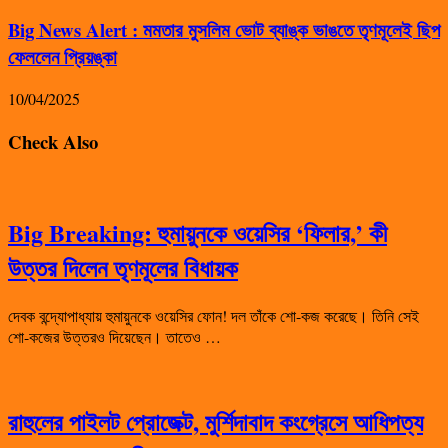
Big News Alert : মমতার মুসলিম ভোট ব্যাঙ্ক ভাঙতে তৃণমূলেই ছিপ
ফেললেন প্রিয়ঙ্কা
10/04/2025
Check Also
Big Breaking: হুমায়ুনকে ওয়েসির ‘ফিলার,’ কী
উত্তর দিলেন তৃণমূলের বিধায়ক
দেবক বন্দ্যোপাধ্যায় হুমায়ুনকে ওয়েসির ফোন! দল তাঁকে শো-কজ করেছে। তিনি সেই
শো-কজের উত্তরও দিয়েছেন। তাতেও …
রাহুলের পাইলট প্রোজেক্ট, মুর্শিদাবাদ কংগ্রেসে আধিপত্য