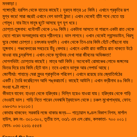
মনকাড়া।
গঙ্গোত্রী: হরশিল থেকে হাতের কাছেই। দূরত্ব মাত্র ১৫ কিমি। এখানে প্রকৃতির রূপ
মুগ্ধ করে! সারা বছরই এখানে বেশ ভালই ঠান্ডা। এখান থেকেই হাঁটা পথে যেতে হয়
গোমুখ। যার টানে মানুষ ছুটে আসছে যুগ যুগ ধরে।
চোপ্তা-তুঙ্গনাথ: ধনৌলটি থেকে ১৭৬ কিমি। একটানা আসতে না পারলে একটা রাত থেকে
যেতে পারেন অলকানন্দার ধারে শ্রীনগরে। ভাল লাগবে। ওখান থেকেই ল্যান্সডাউন, খিরসু
ঘুরে সোজা চোপ্তা। চমৎকার ভ্যালি। এখান থেকে তিন-চার কিমি হেঁটে পৌঁছনো যায়
তুঙ্গনাথ। পঞ্চকেদারের সবচেয়ে উঁচু কেদার। এখানে একটা রাত কাটিয়ে রাত থাকতে উঠে
যাওয়া যায় চন্দ্রশিলা। এখান থেকে সূর্যোদয় দেখা সারা জীবনের অভিজ্ঞতা!
দোগলভিটা: চোপ্তার কাছেই। মাত্র আট কিমি। অনেকেই রোমাঞ্চের লোভে জঙ্গলের
ভিতর দিয়ে চার কিমি হেঁটে যান। তবে এখানে ভালুক আর লেপার্ড আছে।
জোশীমঠ: পাহাড়ে ঘেরা সুন্দর প্রাকৃতিক পরিবেশ। এখানে রয়েছে চার জ্যোতির্মঠের
একটি। তৈরি করেছিলেন আদি শঙ্করাচার্য। কাছেই আউলি। এখান বদ্রীনাথ ৪৬ কিমি।
সওয়া ঘণ্টা লাগে।
কীভাবে যাবেন: হাওড়া থেকে হরিদ্বার। দিল্লি হয়েও যাওয়া যায়। হরিদ্বার থেকে গাড়ি
নেওয়াই ভাল। গাড়ি নিতে পারেন দেবঋষি ট্র‍্যাভেল থেকে। চঞ্চল মুখোপাধ্যায়, ফোন:
০৯৮৩৭০ ৮২০১৩।
কোথায় থাকবেন: সরকারি লজে থাকার জন্য— গাঢ়োয়াল মণ্ডল বিকাশ নিগম, মার্শাল
হাউস, রুম নং- ৩০১-৩০২, তৃতীয় তল, ৩৩/১ এন এস রোড, কলকাতা- ৭০০ ০০১।
ফোন- ০৩৩ ২২৩১ ৫৫৫৪
Spread the love