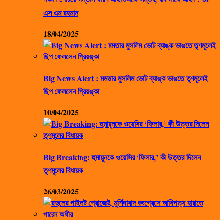
এস এম রহমান
18/04/2025
Big News Alert : মমতার মুসলিম ভোট ব্যাঙ্ক ভাঙতে তৃণমূলেই
ছিপ ফেললেন প্রিয়ঙ্কা
10/04/2025
Big Breaking: হুমায়ুনকে ওয়েসির ‘ফিলার,’ কী উত্তর দিলেন
তৃণমূলের বিধায়ক
26/03/2025