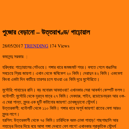
পুজোর বেড়ানো – উত্তরাখণ্ড/ গাঢ়োয়াল
28/05/2017
TRENDING
174 Views
কমলেন্দু সরকার
:
হরিদ্বার: গাঢ়োয়ালের গেটওয়ে। গঙ্গার ধারে জমজমাট শহর। বলতে গেলে বাঙালির
সবচেয়ে প্রিয় জায়গা। এখান থেকে ঋষিকেশ ২০ কিমি। দেরাদুন ৪২ কিমি। একবেলা
কিংবা একটা দিন কাটিয়ে তারপর চলে যাওয়া ৩৪ কিমি দূরে মুসৌরিতে।
মুসৌরি: পাহাড়ের রানি। বড় মনোরম আবহাওয়া! এখানকার সেরা আকর্ষণ কেম্পটি ফলস।
ধনৌলটি: মুসৌরি থেকে দূরত্ব মাত্র ২৭ কিমি। দেবদারু, পাইন, রডোডেনড্রন আর ওক-
এ ঘেরা শান্ত, সুন্দর এক ছুটি কাটানোর জায়গা! চোখজুড়ানো সৌন্দর্য।
উত্তরকাশী: ধনৌলটি থেকে ১১০ কিমি। গঙ্গার ধারে অপূর্ব জায়গা! রাতের বেলা আরও
সুন্দর লাগে।
হরশিল: উত্তরকাশী থেকে ৭৫ কিমি। চারিদিকে বরফ-ঢাকা পাহাড়! গাছগাছালি আর
পহাড়ের ভিতর দিয়ে বয়ে আসা গঙ্গা দেখতে বেশ লাগে! এখানকার প্রাকৃতিক সৌন্দর্য