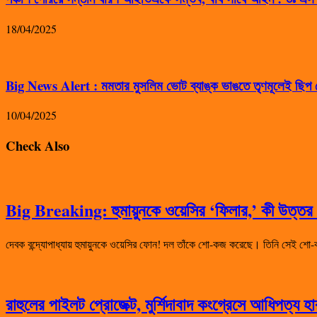
18/04/2025
Big News Alert : মমতার মুসলিম ভোট ব্যাঙ্ক ভাঙতে তৃণমূলেই ছিপ ফ
10/04/2025
Check Also
Big Breaking: হুমায়ুনকে ওয়েসির ‘ফিলার,’ কী উত্তর দ
দেবক বন্দ্যোপাধ্যায় হুমায়ুনকে ওয়েসির ফোন! দল তাঁকে শো-কজ করেছে। তিনি সেই
রাহুলের পাইলট প্রোজেক্ট, মুর্শিদাবাদ কংগ্রেসে আধিপত্য 