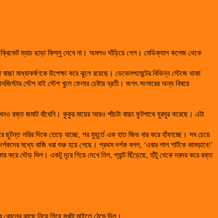
 ক্রিকেট ম্যাচ ছাড়া কিস্‌সু দেখে না। অমলও দাঁড়িয়ে গেল। মেডিক্যাল কলেজ থেকে
্চা মাধ্যাকর্ষণকে উপেক্ষা করে ঝুলে রয়েছে। ডেভেলপমেন্টের বিভিন্ন স্টেজে থাকা
রানজিস্টার স্টেপ বাই স্টেপ খুলে ফেলার চেষ্টায় ব্রতী। জগৎ সংসারের অন্য বিষয়ে
নও রক্ত জমাট বাঁধেনি। কুকুর মায়ের আরও পাঁচটা বাচ্চা ফুটপাথে ঘুরঘুর করেছে। এটা
ে ছুটন্ত লরির দিকে তেড়ে যাচ্ছে, পর মুহূর্তে এক হাত জিভ বার করে হাঁফাচ্ছে। সব চেয়ে
্শকদের মধ্যে বাজি ধরা শুরু হয়ে গেছে। প্রথম দর্শক বলল, ‘এবার লাল শার্টকে কামড়াবে!’
ার করে দৌড় দিল। একটু দূরে গিয়ে দেখে নিল, প্যান্ট ছিঁড়েছে, হাঁটু থেকে দরদর করে রক্ত
য়ের কোলের কাছে নিয়ে গিয়ে মুখটা মাইতে ঠেসে দিল।