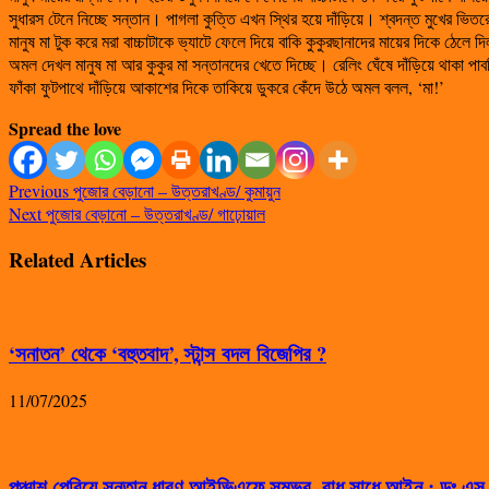
সুধারস টেনে নিচ্ছে সন্তান। পাগলা কুত্তি এখন স্থির হয়ে দাঁড়িয়ে। শ্বদন্ত মুখের ভিত
মানুষ মা টুক করে মরা বাচ্চাটাকে ভ্যাটে ফেলে দিয়ে বাকি কুকুরছানাদের মায়ের দিকে ঠেল
অমল দেখল মানুষ মা আর কুকুর মা সন্তানদের খেতে দিচ্ছে। রেলিং ঘেঁষে দাঁড়িয়ে থাকা পা
ফাঁকা ফুটপাথে দাঁড়িয়ে আকাশের দিকে তাকিয়ে ডুকরে কেঁদে উঠে অমল বলল, ‘মা!’
Spread the love
Previous
পুজোর বেড়ানো – উত্তরাখণ্ড/ কুমায়ুন
Next
পুজোর বেড়ানো – উত্তরাখণ্ড/ গাঢ়োয়াল
Related Articles
‘সনাতন’ থেকে ‘বহুতবাদ’, স্টান্স বদল বিজেপির ?
11/07/2025
পঞ্চাশ পেরিয়ে সন্তান ধারণ আইভিএফে সম্ভব, বাধ সাধে আইন : ডঃ এ