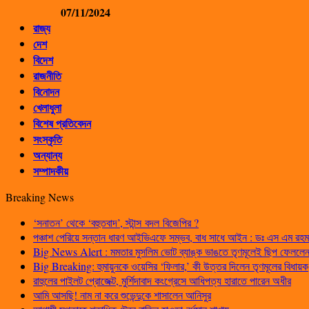
07/11/2024
রাজ্য
দেশ
বিদেশ
রাজনীতি
বিনোদন
খেলাধুলা
বিশেষ প্রতিবেদন
সংস্কৃতি
অন্যান্য
সম্পাদকীয়
Breaking News
‘সনাতন’ থেকে ‘বহুতবাদ’, স্টান্স বদল বিজেপির ?
পঞ্চাশ পেরিয়ে সন্তান ধারণ আইভিএফে সম্ভব, বাধ সাধে আইন : ডঃ এস এম রহম
Big News Alert : মমতার মুসলিম ভোট ব্যাঙ্ক ভাঙতে তৃণমূলেই ছিপ ফেললেন প
Big Breaking: হুমায়ুনকে ওয়েসির ‘ফিলার,’ কী উত্তর দিলেন তৃণমূলের বিধায়ক
রাহুলের পাইলট প্রোজেক্ট, মুর্শিদাবাদ কংগ্রেসে আধিপত্য হারাতে পারেন অধীর
আমি আসছি! নাম না করে শুভেন্দুকে শাসালেন আনিসুর