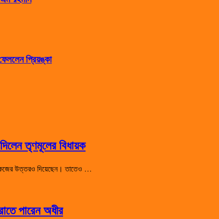
েললেন প্রিয়ঙ্কা
িলেন তৃণমূলের বিধায়ক
 শো-কজের উত্তরও দিয়েছেন। তাতেও …
হারাতে পারেন অধীর