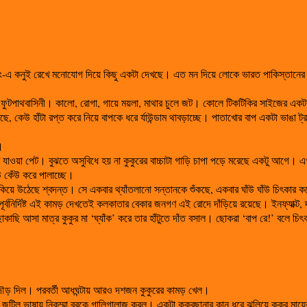
রেলিং-এ কনুই রেখে মনোযোগ দিয়ে কিছু একটা দেখছে। এত মন দিয়ে লোকে ভারত পাকিস্তানের
ফুটপাথবাসিনী। কালো, রোগা, গায়ে ময়লা, মাথার চুলে জট। কোলে টিকটিকির সাইজের একটা বাচ
সছে, কেউ হাঁটা রপ্ত করে নিয়ে বাপকে ধরে র্যাউন্ডাম থাবড়াচ্ছে। পাতাখোর বাপ একটা ভাঙা ট্
।
ে যাওয়া পেট। বুঝতে অসুবিধে হয় না কুকুরের বাচ্চাটা গাড়ি চাপা পড়ে মরেছে একটু আগে। এখ
ঁউ কেঁউ করে পালাচ্ছে।
িকিয়ে উঠেছে শ্বদন্ত। সে একবার থ্যাঁতলানো সন্তানকে শুঁকছে, একবার ঘাঁউ ঘাঁউ চিৎকার কর
্বনির্দিষ্ট এই কামড় দেখতেই কলকাতার বেকার জনগণ এই রোদে দাঁড়িয়ে রয়েছে। ইনফ্যাক্ট, দর
কাছি আসা মাত্র কুকুর মা ‘ঘ্যাঁক’ করে তার হাঁটুতে দাঁত বসাল। ছোকরা ‘বাপ রে!’ বলে চিৎক
 দৌড় দিল। পরবর্তী আধঘন্টায় আরও দশজন কুকুরের কামড় খেল।
য়ে জটিল ভাষায় নিকম্মা বরকে গালিগালাজ করল। একটা কুকুরছানার কান ধরে ঝুলিয়ে কুকুর মা