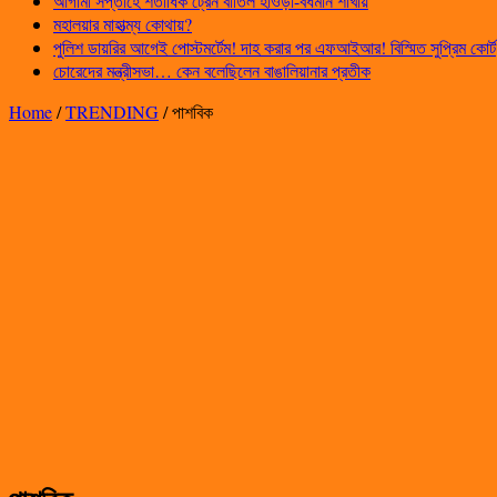
আগামী সপ্তাহে শতাধিক ট্রেন বাতিল হাওড়া-বর্ধমান শাখায়
মহালয়ার মাহাত্ম্য কোথায়?
পুলিশ ডায়রির আগেই পোস্টমর্টেম! দাহ করার পর এফআইআর! বিস্মিত সুপ্রিম কোর্ট
চোরেদের মন্ত্রীসভা… কেন বলেছিলেন বাঙালিয়ানার প্রতীক
Home
/
TRENDING
/
পাশবিক