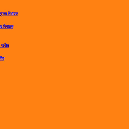
র বিধায়ক
ধীর