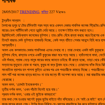
পাশবিক
28/05/2017
TRENDING
,
কবিতা
227 Views
ইন্দ্রনীল সান্যাল
:
বৈশাখের দুপুর দু’টোর চাঁদিফাটা গরম সহ্য করে একদল বেকার পাবলিক কলেজ স্ট্রিটের 
মায়ের ডেথ সার্টিফিকেট পেতে দুঘন্টা দেরি আছে। ততক্ষণ টাইম পাস করতে হবে।
উল্টোদিকেই মেডিক্যাল কলেজের ফুটপাথ। তার রেলিং ঘেঁষে রান্না করছে বছর ত্রিশের এক 
তিনটে বাচ্চার কেউ ফুটপাথে হামাগুড়ি দিচ্ছে, কেউ সদ্য হাঁটতে শেখার আনন্দে হিহি করে হা
আগ্রহহীন।
অমল এবং কলকাতার বেকার পাবলিকরা এদের দেখছে না। তারা দেখছে একটা মাদি কুকুরকে
ফুটপাথ ঘেঁষে, রাস্তার ওপরে একটি কুকুরের বাচ্চা মরে পড়ে আছে। থ্যাঁতলানো মাথা, ফেট
ওটা শুঁকছে, ল্যাজ নেড়ে মানুষ মায়ের কাছে জানতে চাইছে কী রান্না হচ্ছে, তাড়া খেয়ে কে
সন্তানের মৃত্যুতে হোক বা গরমে, কুকুর মা বদ্ধ উন্মাদ হয়ে গেছে। চোয়ালের ফাঁক দিয়ে ঝ
সাংঘাতিক ব্যাপার হল পাগলা কুত্তি একের পর এক পথচারীকে কামড়ে দিচ্ছে। পথচারীদের পূর
লাল শার্ট পরা কলেজ ছাত্র জানেও না তার জন্যে কী অপেক্ষা করে আছে। মরা বাচ্চাটার কাছা
বেরোচ্ছে।
অমল বলল, ‘চোদ্দটা ইনজেকশান।’
তৃতীয় দর্শক বলল, ‘এখন পাঁচটা নিলেই হয়ে যায়।’
প্রথম দর্শক বলল, ‘এবার ওই মুটেকে কামড়াবে!’
তার কথা শেষ হওয়ার আগেই কুকুর মুটের থাইতে দাঁত বসিয়েছে। সে ‘মাই রে মাই!’ বলে
মানুষ মায়ের রান্না শেষ। ইটের উনুন নিবিয়ে সে কোলের বাচ্চাটাকে ঠক করে ফুটপাথে বসি