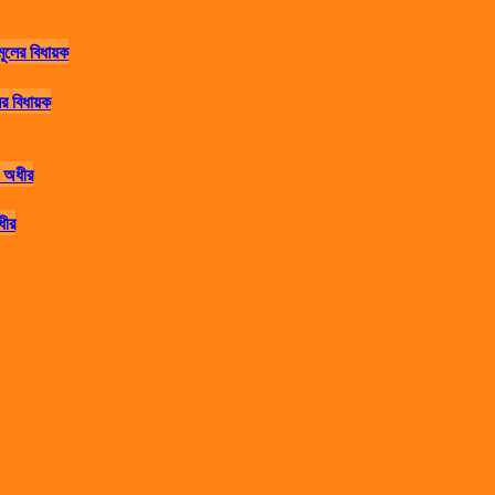
র বিধায়ক
ধীর