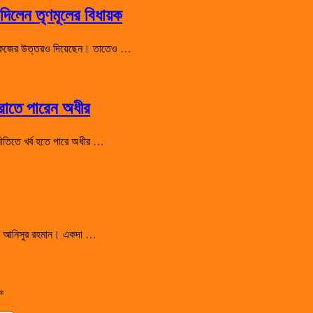
িলেন তৃণমূলের বিধায়ক
 শো-কজের উত্তরও দিয়েছেন। তাতেও …
হারাতে পারেন অধীর
রাজনীতিতে খর্ব হতে পারে অধীর …
সালেন আনিসুর রহমান। একদা …
*