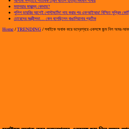
আগামী সপ্তাহে শতাধিক ট্রেন বাতিল হাওড়া-বর্ধমান শাখায়
মহালয়ার মাহাত্ম্য কোথায়?
পুলিশ ডায়রির আগেই পোস্টমর্টেম! দাহ করার পর এফআইআর! বিস্মিত সুপ্রিম কোর্ট
চোরেদের মন্ত্রীসভা… কেন বলেছিলেন বাঙালিয়ানার প্রতীক
Home
/
TRENDING
/
সবাইকে অবাক করে ভদ্রেশ্বরে একসঙ্গে জন্ম নিল অমর-আকবর