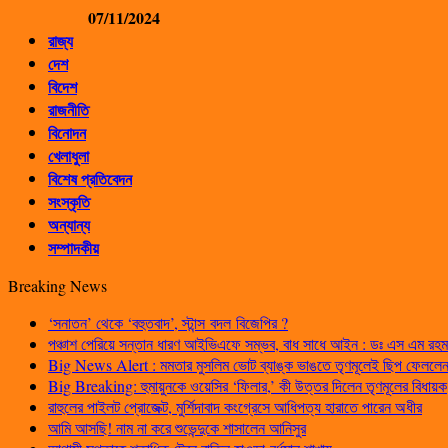
07/11/2024
রাজ্য
দেশ
বিদেশ
রাজনীতি
বিনোদন
খেলাধুলা
বিশেষ প্রতিবেদন
সংস্কৃতি
অন্যান্য
সম্পাদকীয়
Breaking News
‘সনাতন’ থেকে ‘বহুতবাদ’, স্টান্স বদল বিজেপির ?
পঞ্চাশ পেরিয়ে সন্তান ধারণ আইভিএফে সম্ভব, বাধ সাধে আইন : ডঃ এস এম রহম
Big News Alert : মমতার মুসলিম ভোট ব্যাঙ্ক ভাঙতে তৃণমূলেই ছিপ ফেললেন প
Big Breaking: হুমায়ুনকে ওয়েসির ‘ফিলার,’ কী উত্তর দিলেন তৃণমূলের বিধায়ক
রাহুলের পাইলট প্রোজেক্ট, মুর্শিদাবাদ কংগ্রেসে আধিপত্য হারাতে পারেন অধীর
আমি আসছি! নাম না করে শুভেন্দুকে শাসালেন আনিসুর