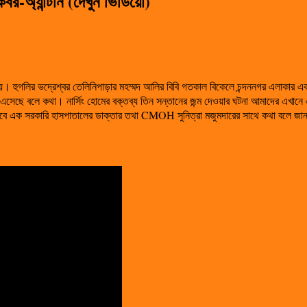
র-অ্যান্টনি (দেখুন ভিডিয়ো)
 হুগলির ভদ্রেশ্বর তেলিনিপাড়ার মহম্মদ আলির বিবি গতকাল বিকেলে চন্দননগর এলাকার একটি 
েছে বলে কথা। নার্সিং হোমের বক্তব্য তিন সন্তানের জন্ম দেওয়ার ঘটনা আমাদের এখানে 
! তবে এক সরকারি হাসপাতালের ডাক্তার তথা CMOH সুনিত্রা মজুমদারের সাথে কথা বলে জানা