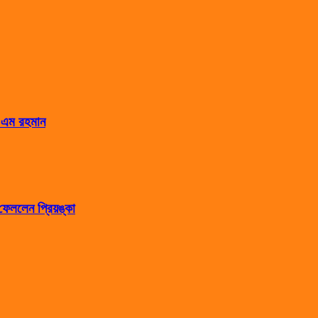
স এম রহমান
েললেন প্রিয়ঙ্কা