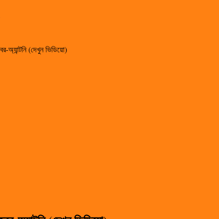
-অ্যান্টনি (দেখুন ভিডিয়ো)