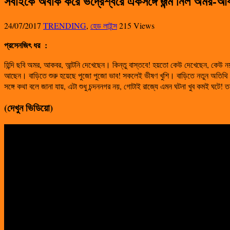
সবাইকে অবাক করে ভদ্রেশ্বরে একসঙ্গে জন্ম নিল অমর-আকব
24/07/2017
TRENDING
,
হেড লাইন্স
215 Views
প্রসেনজিৎ ধর
:
হিন্দি ছবি অমর, আকবর, আন্টনি দেখেছেন। কিন্তু বাস্তবে! হয়তো কেউ দেখেছেন, কেউ নয়।
আছেন। বাড়িতে শুরু হয়েছে পুজো পুজো ভাব! সকলেই ভীষণ খুশি। বাড়িতে নতুন অতিথি এস
সঙ্গে কথা বলে জানা যায়, এটা শুধু চন্দননগর নয়, গোটাই রাজ্যে এমন ঘটনা খুব কমই ঘটে
(দেখুন ভিডিয়ো)