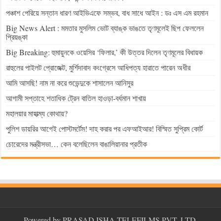
পঞ্চাশ পেরিয়ে সন্তান ধারণ আইভিএফে সম্ভব, বাধ সাধে আইন : ডঃ এস এম রহমান
Big News Alert : মমতার মুসলিম ভোট ব্যাঙ্ক ভাঙতে তৃণমূলেই ছিপ ফেললেন
প্রিয়ঙ্কা
Big Breaking: হুমায়ুনকে ওয়েসির ‘ফিলার,’ কী উত্তর দিলেন তৃণমূলের বিধায়ক
রাহুলের পাইলট প্রোজেক্ট, মুর্শিদাবাদ কংগ্রেসে আধিপত্য হারাতে পারেন অধীর
আমি আসছি! নাম না করে শুভেন্দুকে শাসালেন আনিসুর
আগামী সপ্তাহে শতাধিক ট্রেন বাতিল হাওড়া-বর্ধমান শাখায়
মহালয়ার মাহাত্ম্য কোথায়?
পুলিশ ডায়রির আগেই পোস্টমর্টেম! দাহ করার পর এফআইআর! বিস্মিত সুপ্রিম কোর্ট
চোরেদের মন্ত্রীসভা… কেন বলেছিলেন বাঙালিয়ানার প্রতীক
Powered by PRASAD ISHA TELEFILMS PVT. LTD.