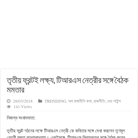
তৃতীয় ফ্রন্টই লক্ষ্য, টিআরএস নেত্রীর সঙ্গে বৈঠক
মমতার
28/03/2018
TRENDING
,
অথ রাজনীতি কথা
,
রাজনীতি
,
হেড লাইন্স
141 Views
নিজস্ব সংবাদদাতা:
তৃতীয় ফ্রন্ট গঠনের লক্ষে টিআরএস নেত্রী কে কবিতার সঙ্গে দেখা করলেন তৃণমূল
নেত্রী মমতা বন্দ্যোপাধ্যায়। একইসঙ্গে, টিআরএস বিধায়কদের সঙ্গে বৈঠক করেন