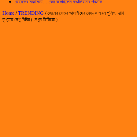
চোরেদের মন্ত্রীসভা… কেন বলেছিলেন বাঙালিয়ানার প্রতীক
Home
/
TRENDING
/
জেলের ভেতর আসামীদের বেধড়ক মারল পুলিশ, দাবি
কুখ্যাত নেপু গিরির ( দেখুন ভিডিয়ো )