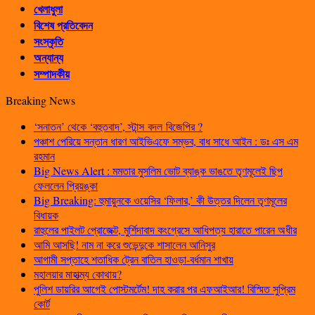
খেলাধুলা
বিশেষ প্রতিবেদন
সংস্কৃতি
অন্যান্য
সম্পাদকীয়
Breaking News
‘সনাতন’ থেকে ‘বহুতবাদ’, স্টান্স বদল বিজেপির ?
পঞ্চাশ পেরিয়ে সন্তান ধারণ আইভিএফে সম্ভব, বাধ সাধে আইন : ডঃ এস এম
রহমান
Big News Alert : মমতার মুসলিম ভোট ব্যাঙ্ক ভাঙতে তৃণমূলেই ছিপ
ফেললেন প্রিয়ঙ্কা
Big Breaking: হুমায়ুনকে ওয়েসির ‘ফিলার,’ কী উত্তর দিলেন তৃণমূলের
বিধায়ক
রাহুলের পাইলট প্রোজেক্ট, মুর্শিদাবাদ কংগ্রেসে আধিপত্য হারাতে পারেন অধীর
আমি আসছি! নাম না করে শুভেন্দুকে শাসালেন আনিসুর
আগামী সপ্তাহে শতাধিক ট্রেন বাতিল হাওড়া-বর্ধমান শাখায়
মহালয়ার মাহাত্ম্য কোথায়?
পুলিশ ডায়রির আগেই পোস্টমর্টেম! দাহ করার পর এফআইআর! বিস্মিত সুপ্রিম
কোর্ট