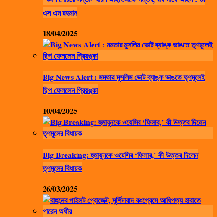
এস এম রহমান
18/04/2025
Big News Alert : মমতার মুসলিম ভোট ব্যাঙ্ক ভাঙতে তৃণমূলেই
ছিপ ফেললেন প্রিয়ঙ্কা
10/04/2025
Big Breaking: হুমায়ুনকে ওয়েসির ‘ফিলার,’ কী উত্তর দিলেন
তৃণমূলের বিধায়ক
26/03/2025