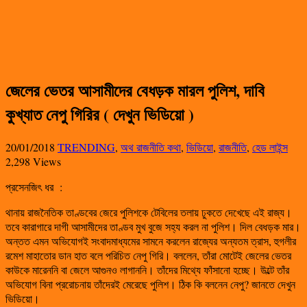
জেলের ভেতর আসামীদের বেধড়ক মারল পুলিশ, দাবি
কুখ্যাত নেপু গিরির ( দেখুন ভিডিয়ো )
20/01/2018
TRENDING
,
অথ রাজনীতি কথা
,
ভিডিয়ো
,
রাজনীতি
,
হেড লাইন্স
2,298 Views
প্রসেনজিৎ ধর :
থানায় রাজনৈতিক তাণ্ডবের জেরে পুলিশকে টেবিলের তলায় ঢুকতে দেখেছে এই রাজ্য।
তবে কারাগারে দাগী আসামীদের তাণ্ডব মুখ বুজে সহ্য করল না পুলিশ। দিল বেধড়ক মার।
অন্তত এমন অভিযোগই সংবাদমাধ্যমের সামনে করলেন রাজ্যের অন্যতম ত্রাস, হুগলীর
রমেশ মাহাতোর ডান হাত বলে পরিচিত নেপু গিরি। বললেন, তাঁরা মোটেই জেলের ভেতর
কাউকে মারেননি বা জেলে আগুনও লাগাননি। তাঁদের মিথ্যে ফাঁসানো হচ্ছে। উল্টে তাঁর
অভিযোগ বিনা প্ররোচনায় তাঁদেরই মেরেছে পুলিশ। ঠিক কি বলনেন নেপু? জানতে দেখুন
ভিডিয়ো।