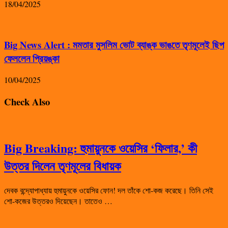
18/04/2025
Big News Alert : মমতার মুসলিম ভোট ব্যাঙ্ক ভাঙতে তৃণমূলেই ছিপ
ফেললেন প্রিয়ঙ্কা
10/04/2025
Check Also
Big Breaking: হুমায়ুনকে ওয়েসির ‘ফিলার,’ কী
উত্তর দিলেন তৃণমূলের বিধায়ক
দেবক বন্দ্যোপাধ্যায় হুমায়ুনকে ওয়েসির ফোন! দল তাঁকে শো-কজ করেছে। তিনি সেই
শো-কজের উত্তরও দিয়েছেন। তাতেও …