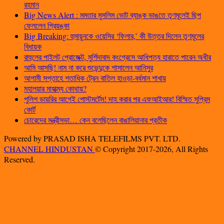
রহমান
Big News Alert : মমতার মুসলিম ভোট ব্যাঙ্ক ভাঙতে তৃণমূলেই ছিপ
ফেললেন প্রিয়ঙ্কা
Big Breaking: হুমায়ুনকে ওয়েসির ‘ফিলার,’ কী উত্তর দিলেন তৃণমূলের
বিধায়ক
রাহুলের পাইলট প্রোজেক্ট, মুর্শিদাবাদ কংগ্রেসে আধিপত্য হারাতে পারেন অধীর
আমি আসছি! নাম না করে শুভেন্দুকে শাসালেন আনিসুর
আগামী সপ্তাহে শতাধিক ট্রেন বাতিল হাওড়া-বর্ধমান শাখায়
মহালয়ার মাহাত্ম্য কোথায়?
পুলিশ ডায়রির আগেই পোস্টমর্টেম! দাহ করার পর এফআইআর! বিস্মিত সুপ্রিম
কোর্ট
চোরেদের মন্ত্রীসভা… কেন বলেছিলেন বাঙালিয়ানার প্রতীক
Powered by PRASAD ISHA TELEFILMS PVT. LTD.
CHANNEL HINDUSTAN
© Copyright 2017-2026, All Rights
Reserved.