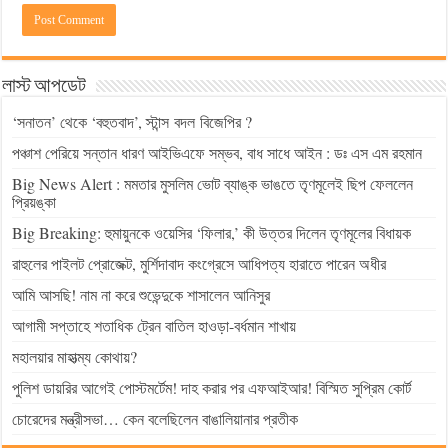
লাস্ট আপডেট
‘সনাতন’ থেকে ‘বহুতবাদ’, স্টান্স বদল বিজেপির ?
পঞ্চাশ পেরিয়ে সন্তান ধারণ আইভিএফে সম্ভব, বাধ সাধে আইন : ডঃ এস এম রহমান
Big News Alert : মমতার মুসলিম ভোট ব্যাঙ্ক ভাঙতে তৃণমূলেই ছিপ ফেললেন
প্রিয়ঙ্কা
Big Breaking: হুমায়ুনকে ওয়েসির ‘ফিলার,’ কী উত্তর দিলেন তৃণমূলের বিধায়ক
রাহুলের পাইলট প্রোজেক্ট, মুর্শিদাবাদ কংগ্রেসে আধিপত্য হারাতে পারেন অধীর
আমি আসছি! নাম না করে শুভেন্দুকে শাসালেন আনিসুর
আগামী সপ্তাহে শতাধিক ট্রেন বাতিল হাওড়া-বর্ধমান শাখায়
মহালয়ার মাহাত্ম্য কোথায়?
পুলিশ ডায়রির আগেই পোস্টমর্টেম! দাহ করার পর এফআইআর! বিস্মিত সুপ্রিম কোর্ট
চোরেদের মন্ত্রীসভা… কেন বলেছিলেন বাঙালিয়ানার প্রতীক