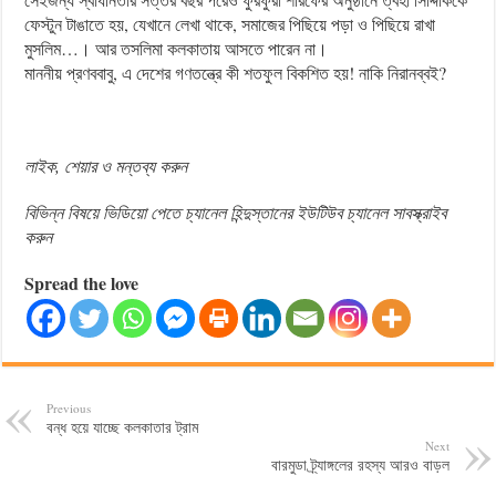
ফেস্টুন টাঙাতে হয়, যেখানে লেখা থাকে, সমাজের পিছিয়ে পড়া ও পিছিয়ে রাখা
মুসলিম…। আর তসলিমা কলকাতায় আসতে পারেন না।
মাননীয় প্রণববাবু, এ দেশের গণতন্ত্রে কী শতফুল বিকশিত হয়! নাকি নিরানব্বই?
লাইক, শেয়ার ও মন্তব্য করুন
বিভিন্ন বিষয়ে ভিডিয়ো পেতে চ্যানেল হিন্দুস্তানের ইউটিউব চ্যানেল সাবস্ক্রাইব
করুন
Spread the love
Previous
বন্ধ হয়ে যাচ্ছে কলকাতার ট্রাম
Next
বারমুডা ট্র্যাঙ্গলের রহস্য আরও বাড়ল