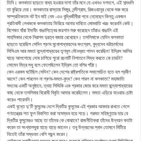
তিনি। কলকাতা ছাড়তে বাধ্য হওয়ার দাগা তাঁর মনে যে এখনও দগদগে, এই শব্দগুলি
তা বুঝিয়ে দেয়। কলকাতার রাস্তায় সিঙ্গুর, নন্দীগ্রাম, রিজওয়ানুর থেকে শুরু করে
সাম্প্রতিকতম নট ইন মাই নেম -এও বুদ্ধিজীবীরা পথে নেমেছেন কিন্তু একজন
প্রতিবাদী লেখককে কলকাতায় ফিরিয়ে আনার দাবিতে মোমবাতি খরচ করেননি কেউ।
বিশেষত যাঁরা ইদানীং বাঙালিত্বের জয়গান শুরু করেছেন তাঁরাও বাঙালি এই
সাহসিকার থেকে নিরাপদ দুরত্ব বজায় রেখেছেন। তসলিমাকে যেদিন কলকাতা
ছাড়তে হয়েছিল সেদিন প্রণব মুখোপাধ্যায়দের কংগ্রেস, বুদ্ধদেব ভট্টাচার্যদের
সিপিএম আর মমতা বন্দ্যোপাধ্যয়ের তৃণমূল মৌনব্রত পালন করেছিল! ইদ্রিস আলির
ঘাড়ে আলগোছে দোষ চাপিয়ে পুরো রচনাটি নিপাতনে সিদ্ধ করতে কে চায়নি?
সোমেন মিত্র শুধু বলে ফেলেছিলেন ইদ্রিস তো বলির পাঁঠা।
কেন এরকম ঘটেছিল সেদিন? কেন দেশের রাষ্ট্রপতিকে সমালোচিত হতে হল প্রবীণ
বয়সে? কেন পারলেন না প্রণব-মমতা-বুদ্ধ? কেন পারল না কলকাতা? মহাজাতি
সদনের একটি অনুষ্ঠানে, ত্বহা সিদ্দিকি এক প্রকার জোর করে মমতা বন্দ্যোপাধ্যায়ের
কাছ থেকে তসলিমার বিরোধী বিবৃতি আদায় করেছিলেন। মমতা এড়িয়ে যাওয়ার চেষ্টা
করেও পারেননি।
একই বৃন্তে দু’টি কুসুমের দেশে দ্বিতীয় কুসুমের এই প্রকার আবদার রাখতে গেলে
গণতন্ত্রের শত ফুল বিকশিত করা অসম্ভব হয়ে পড়ে। পরমত সহিষ্ণুতার দায় যে
দ্বিতীয় কুসুমেরও আছে তা তাঁদের কে বোঝাবে? রাজনীতিকরা তাঁদের উন্নয়ন কতটা
করেন তা সংখ্যালঘুরা হাড়ে হাড়ে জানেন। তবু উন্নয়নের স্বাদ তোষনে মিটিয়ে
নিতেই তাঁরা সম্ভবত বেশি পছন্দ করেন।
সেইজন্য স্বাধীনতার সত্তর বছর পরেও ফুরফুরা শরিফের অনুষ্ঠানে ত্বহা সিদ্দিকিকে