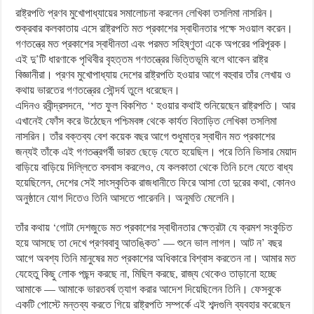
রাষ্ট্রপতি প্রণব মুখোপাধ্যায়ের সমালোচনা করলেন লেখিকা তসলিমা নাসরিন।
শুক্রবার কলকাতায় এসে রাষ্ট্রপতি মত প্রকাশের স্বাধীনতার পক্ষে সওয়াল করেন।
গণতন্ত্রে মত প্রকাশের স্বাধীনতা এবং পরমত সহিষ্ণুতা একে অপরের পরিপূরক।
এই দু’টি ধারণাকে পৃথিবীর বৃহত্তম গণতন্ত্রের ভিত্তিভূমি বলে থাকেন রাষ্ট্র
বিজ্ঞানীরা। প্রণব মুখোপাধ্যায় দেশের রাষ্ট্রপতি হওয়ার আগে বহুবার তাঁর লেখায় ও
কথায় ভারতের গণতন্ত্রের সৌন্দর্য তুলে ধরেছেন।
এদিনও রবীন্দ্রসদনে, ‘শত ফুল বিকশিত ‘ হওয়ার কথাই শুনিয়েছেন রাষ্ট্রপতি। আর
এখানেই ফোঁস করে উঠেছেন পশ্চিমবঙ্গ থেকে কার্যত বিতাড়িত লেখিকা তসলিমা
নাসরিন। তাঁর বক্তব্য বেশ কয়েক বছর আগে শুধুমাত্র স্বাধীন মত প্রকাশের
জন্যই তাঁকে এই গণতন্ত্রগর্বী ভারত ছেড়ে যেতে হয়েছিল। পরে তিনি ভিসার মেয়াদ
বাড়িয়ে বাড়িয়ে দিল্লিতে বসবাস করলেও, যে কলকাতা থেকে তিনি চলে যেতে বাধ্য
হয়েছিলেন, দেশের সেই সাংস্কৃতিক রাজধানীতে ফিরে আসা তো দুরের কথা, কোনও
অনুষ্ঠানে যোগ দিতেও তিনি আসতে পারেননি। অনুমতি মেলেনি।
তাঁর কথায় ‘গোটা দেশজুডে মত প্রকাশের স্বাধীনতার ক্ষেত্রটা যে ক্রমশ সংকুচিত
হয়ে আসছে তা দেখে প্রণববাবু আতঙ্কিত’ — শুনে ভাল লাগল। আট ন’ বছর
আগে অবশ্য তিনি মানুষের মত প্রকাশের অধিকারে বিশ্বাস করতেন না। আমার মত
যেহেতু কিছু লোক পছন্দ করছে না, মিছিল করছে, রাজ্য থেকেও তাড়ানো হচ্ছে
আমাকে — আমাকে ভারতবর্ষ ত্যাগ করার আদেশ দিয়েছিলেন তিনি। ফেসবুকে
একটি পোস্টে মন্তব্য করতে গিয়ে রাষ্ট্রপতি সম্পর্কে এই শব্দগুলি ব্যবহার করেছেন